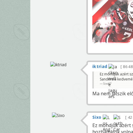
iktriad
86 4
Ez mondjuk azért s
Sanders a kedvemér
Sixo67
Ma nem játszik elő
Sixo
42
Ez mondjuk azért 
hozhattátok volna