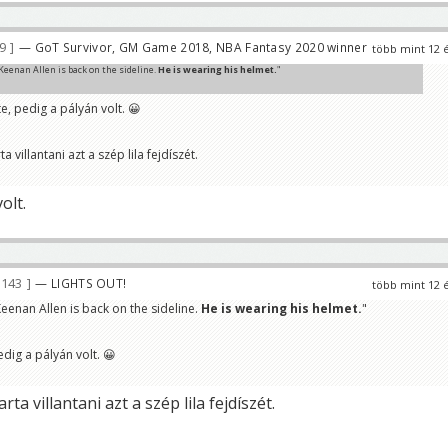
89
— GoT Survivor, GM Game 2018, NBA Fantasy 2020 winner
több mint 12 
eenan Allen is back on the sideline.
He is wearing his helmet.
"
e, pedig a pályán volt. 😀
 villantani azt a szép lila fejdíszét.
olt.
 143
— LIGHTS OUT!
több mint 12 
enan Allen is back on the sideline.
He is wearing his helmet.
"
dig a pályán volt. 😀
a villantani azt a szép lila fejdíszét.