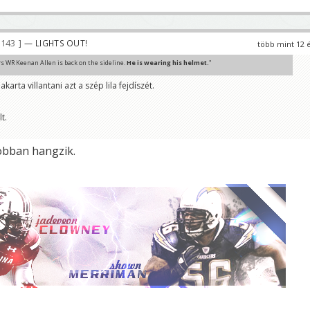
 143
— LIGHTS OUT!
több mint 12 
s WR Keenan Allen is back on the sideline.
He is wearing his helmet.
"
arta villantani azt a szép lila fejdíszét.
te, pedig a pályán volt. 😀
t.
jobban hangzik.