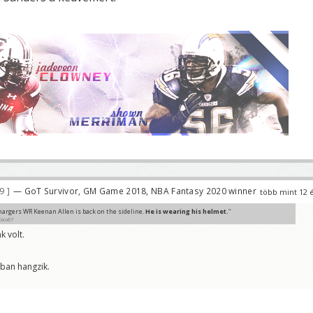
89
— GoT Survivor, GM Game 2018, NBA Fantasy 2020 winner
több mint 12 
hargers WR Keenan Allen is back on the sideline.
He is wearing his helmet.
"
Sixo67
k volt.
 viselte, pedig a pályán volt. 😀
akarta villantani azt a szép lila fejdíszét.
bban hangzik.