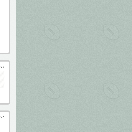
éve
éve