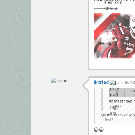
iktriad
86 4
"C
Az magenta/pin
Most nem
iktriad
iktriad
Csak mert meg 
Így máris sokkal jo
Sixo67
Sixo67
😀😀