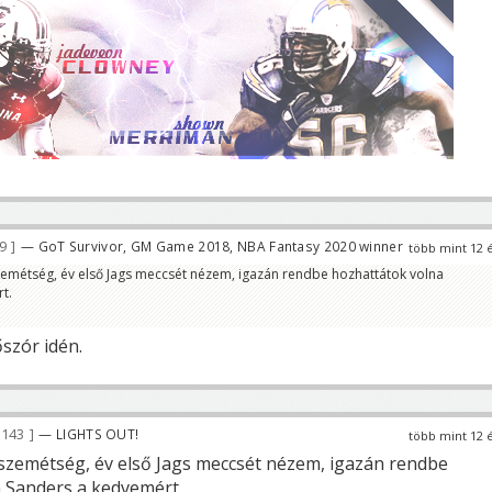
89
— GoT Survivor, GM Game 2018, NBA Fantasy 2020 winner
több mint 12 
zemétség, év első Jags meccsét nézem, igazán rendbe hozhattátok volna
t.
szór idén.
 143
— LIGHTS OUT!
több mint 12 
szemétség, év első Jags meccsét nézem, igazán rendbe
 Sanders a kedvemért.