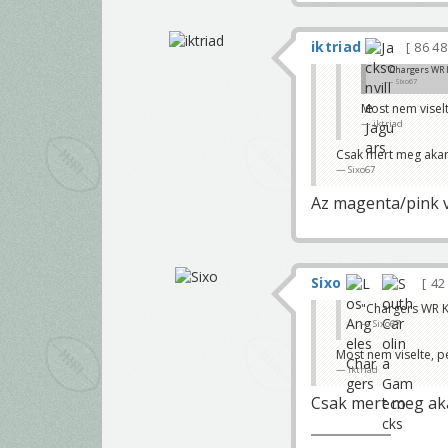
iktriad
86 4
"Chargers WR K
Sixo67
Most nem viselt
iktriad
Csak mert meg akarta
Sixo67
Az magenta/pink v
Sixo
42
"Chargers WR Ke
Sixo67
Most nem viselte, pe
iktriad
Csak mert meg akart