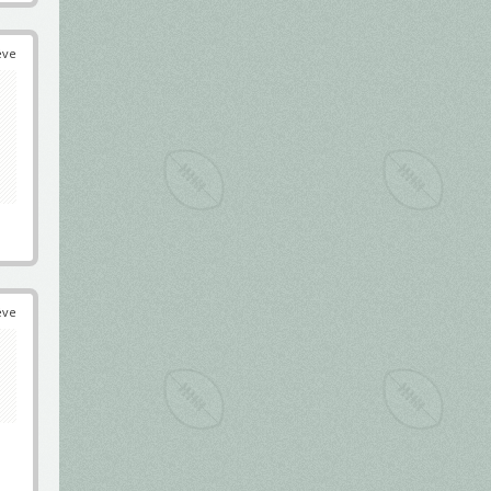
éve
éve