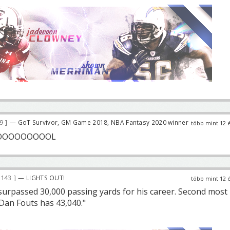
89
— GoT Survivor, GM Game 2018, NBA Fantasy 2020 winner
több mint 12 
OOOOOOOOOL
 143
— LIGHTS OUT!
több mint 12 
 surpassed 30,000 passing yards for his career. Second most 
Dan Fouts has 43,040."