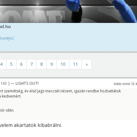
wl.hu
het#JAC
4
5
6
7
8
9
10
11
»
 143
— LIGHTS OUT!
több mint 12 
rt szemétség, év első Jags meccsét nézem, igazán rendbe hozhattátok
a kedvemért.
zór idén.
velem akartatok kibabrálni.