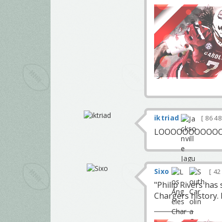
iktriad
86 4
LOOOOOOOOOO
Sixo
42
"Philip Rivers has
Chargers history. 