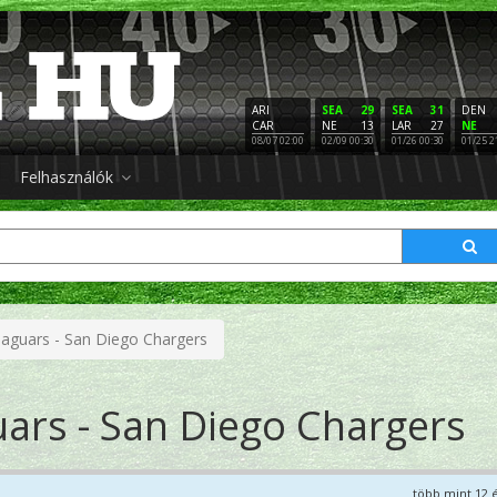
ARI
SEA
29
SEA
31
DEN
CAR
NE
13
LAR
27
NE
08/07 02:00
02/09 00:30
01/26 00:30
01/25 2
Felhasználók
 Jaguars - San Diego Chargers
guars - San Diego Chargers
több mint 12 