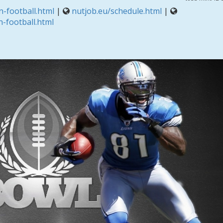
-football.html
|
nutjob.eu/schedule.html
|
-football.html