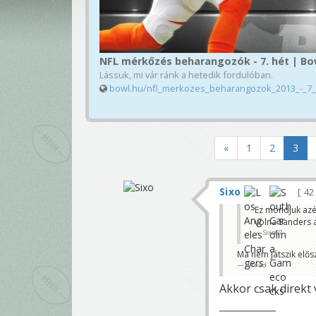
NFL mérkőzés beharangozók - 7. hét | Bo
Lássuk, mi vár ránk a hetedik fordulóban.
bowl.hu/nfl_merkozes_beharangozok_2013_-_7_
«
1
2
3
Sixo
42
Ez mondjuk azé
volna Sanders 
Sixo67
Ma nem játszik elős
iktriad
Akkor csak direkt 