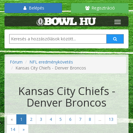
Belépés
Regisztráció
Fórum
NFL eredménykövetés
Kansas City Chiefs - Denver Broncos
Kansas City Chiefs -
Denver Broncos
«
1
2
3
4
5
6
7
8
...
13
14
»