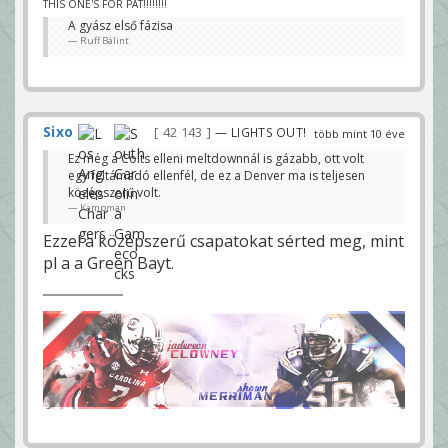
THIS ONE'S FOR PAT!!!!!!!!
A gyász első fázisa
Ruff Bálint
Sixo
42 143
— LIGHTS OUT!
több mint 10 éve
Ez még a Colts elleni meltdownnál is gázabb, ott volt
egy feltámadó ellenfél, de ez a Denver ma is teljesen
középszerű volt.
Kampman
Ezzel a középszerű csapatokat sérted meg, mint
pl a a Green Bayt.