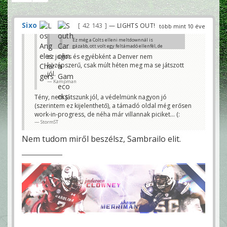
Sixo
42 143
— LIGHTS OUT!
több mint 10 éve
Ez még a Colts elleni meltdownnál is
gázabb, ott volt egy feltámadó ellenfél, de
ez a Denver ma is teljesen középszerű
ez jogos és egyébként a Denver nem
volt.
középszerű, csak múlt héten meg ma se játszott
Kampman
jól.
Lehet, hogy középszerűek vagyunk, de inkább
Kampman
legyünk így 2-0-val, mint egy villogó csapattal
rosszabb mérleggel...
Tény, nem játszunk jól, a védelmünk nagyon jó
StormST
(szerintem ez kijelenthető), a támadó oldal még erősen
work-in-progress, de néha már villannak piciket... (:
StormST
Nem tudom miről beszélsz, Sambrailo elit.