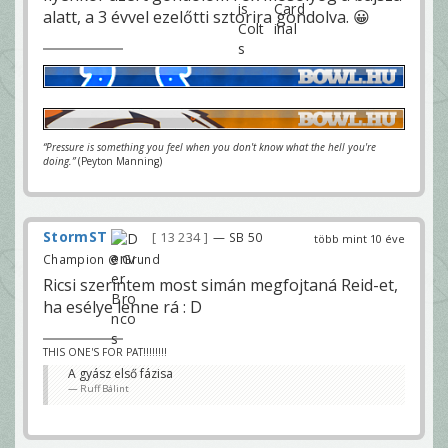
alatt, a 3 évvel ezelőtti sztorira gondolva. 😀
“Pressure is something you feel when you don't know what the hell you're
doing.”
(Peyton Manning)
StormST
13 234
— SB 50
több mint 10 éve
Champion @ Grund
Ricsi szerintem most simán megfojtaná Reid-et,
ha esélye lenne rá : D
THIS ONE'S FOR PAT!!!!!!!!
A gyász első fázisa
Ruff Bálint