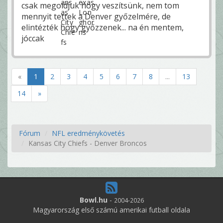
csak megoldjuk hogy veszítsünk, nem tom
mennyit tettek a Denver győzelmére, de
elintézték hogy győzzenek... na én mentem,
jóccak
«
1
2
3
4
5
6
7
8
...
13
14
»
Fórum
NFL eredménykövetés
Kansas City Chiefs - Denver Broncos
Bowl.hu
-
2004-2026
Magyarország első számú amerikai futball oldala