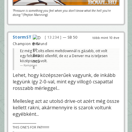
“Pressure is something you feel when you don't know what the hell you're
doing.”
(Peyton Manning)
StormST
13 234
— SB 50
több mint 10 éve
Champion @ Grund
Ez még a Colts elleni meltdownnál is gázabb, ott volt
egy feltámadó ellenfél, de ez a Denver ma is teljesen
középszerű volt.
Kampman
Lehet, hogy középszerűek vagyunk, de inkább
legyünk így 2-0-val, mint egy villogó csapattal
rosszabb mérleggel...
Mellesleg azt az utolsó drive-ot azért még össze
kellett rakni, akármennyire is szarok voltunk
egyébként...
THIS ONE'S FOR PAT!!!!!!!!