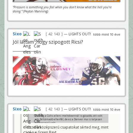
“Pressure is something you feel when you don't know what the hell you're
doing.”
(Peyton Manning)
Sixo
42 143
— LIGHTS OUT!
több mint 10 éve
Jól láttam ,hogy szipogott Ricsi?
Sixo
42 143
— LIGHTS OUT!
több mint 10 éve
Ez még a Colts elleni meltdownnál is gázabb, ott volt
egy feltámadó ellenfél, de ez a Denver ma is teljesen
középszerű volt.
Ezzel a középszerű csapatokat sérted meg, mint
Kampman
pl a a Green Bayt.