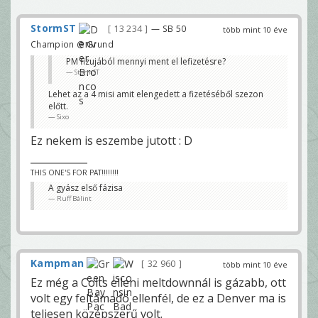
StormST
13 234
— SB 50
több mint 10 éve
Champion @ Grund
PM fizujából mennyi ment el lefizetésre?
StormST
Lehet az a 4 misi amit elengedett a fizetéséből szezon
előtt.
Sixo
Ez nekem is eszembe jutott : D
THIS ONE'S FOR PAT!!!!!!!!
A gyász első fázisa
Ruff Bálint
Kampman
32 960
több mint 10 éve
Ez még a Colts elleni meltdownnál is gázabb, ott
volt egy feltámadó ellenfél, de ez a Denver ma is
teljesen középszerű volt.