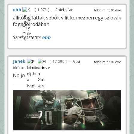
ehh
1 973
— Chiefs fan
több mint 10 éve
állítólag látták sebők vilit kc mezben egy szlovák
fogadóirodában
Szerkesztette:
ehh
Janek
17 099
— Apu
több mint 10 éve
ökölbeszorított keze
Na jo