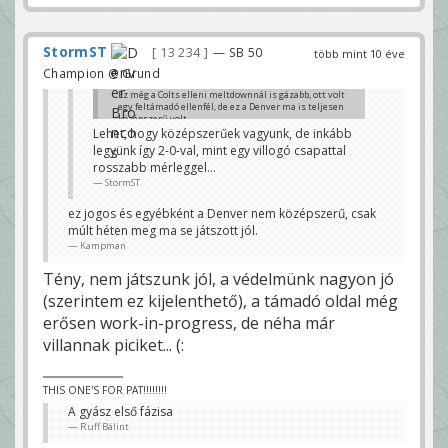
StormST
13 234
— SB 50
több mint 10 éve
Champion @ Grund
Ez még a Colts elleni meltdownnál is gázabb, ott volt
egy feltámadó ellenfél, de ez a Denver ma is teljesen
középszerű volt.
Lehet, hogy középszerűek vagyunk, de inkább
Kampman
legyünk így 2-0-val, mint egy villogó csapattal
rosszabb mérleggel...
StormST
ez jogos és egyébként a Denver nem középszerű, csak
múlt héten meg ma se játszott jól.
Kampman
Tény, nem játszunk jól, a védelmünk nagyon jó
(szerintem ez kijelenthető), a támadó oldal még
erősen work-in-progress, de néha már
villannak piciket... (:
THIS ONE'S FOR PAT!!!!!!!!
A gyász első fázisa
Ruff Bálint