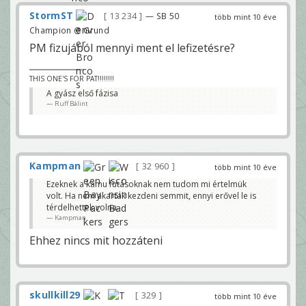
StormST
13 234
— SB 50
több mint 10 éve
Champion @ Grund
PM fizujából mennyi ment el lefizetésre?
THIS ONE'S FOR PAT!!!!!!!!
A gyász első fázisa
Ruff Bálint
Kampman
32 960
több mint 10 éve
Ezeknek a kamu futásoknak nem tudom mi értelmük
volt. Ha nem akartak kezdeni semmit, ennyi erővel le is
térdelhettek volna.
Kampman
Ehhez nincs mit hozzáteni
skullkill29
329
több mint 10 éve