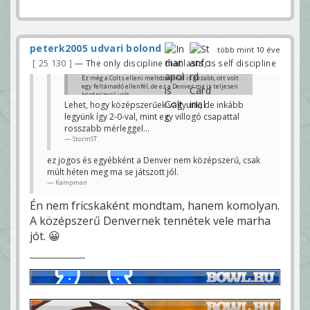
peterk2005 udvari bolond
több mint 10 éve
25 130
— The only discipline that lasts, is self discipline
Ez még a Colts elleni meltdownnál is gázabb, ott volt
egy feltámadó ellenfél, de ez a Denver ma is teljesen
középszerű volt.
Lehet, hogy középszerűek vagyunk, de inkább
Kampman
legyünk így 2-0-val, mint egy villogó csapattal
rosszabb mérleggel...
StormST
ez jogos és egyébként a Denver nem középszerű, csak
múlt héten meg ma se játszott jól.
Kampman
Én nem fricskaként mondtam, hanem komolyan.
A középszerű Denvernek tennétek vele marha
jót. 😀