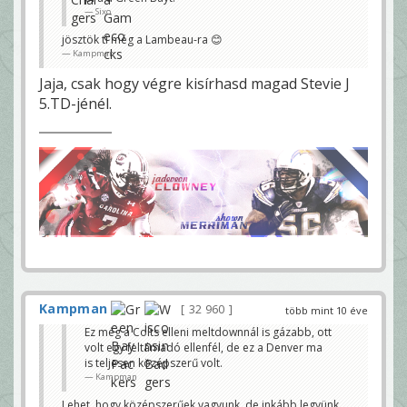
Sixo
jösztök ti még a Lambeau-ra 😊
Kampman
Jaja, csak hogy végre kisírhasd magad Stevie J
5.TD-jénél.
Kampman
32 960
több mint 10 éve
Ez még a Colts elleni meltdownnál is gázabb, ott
volt egy feltámadó ellenfél, de ez a Denver ma
is teljesen középszerű volt.
Kampman
Lehet, hogy középszerűek vagyunk, de inkább legyünk