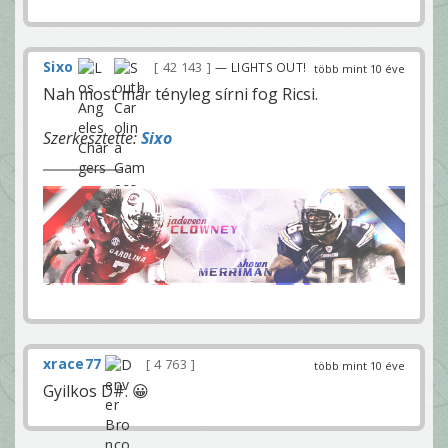
Sixo
42 143
— LIGHTS OUT!
több mint 10 éve
Nah most már tényleg sírni fog Ricsi.
Szerkesztette:
Sixo
xrace77
4 763
több mint 10 éve
Gyilkos D#. 😀