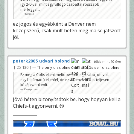
így 2-0-val, mint egy villogó csapattal rosszabb
mérleggel...
StormST
ez jogos és egyébként a Denver nem
középszerű, csak múlt héten meg ma se játszott
jól.
peterk2005 udvari bolond
több mint 10 éve
25 130
— The only discipline that lasts, is self discipline
Ez még a Colts elleni meltdownnál is gázabb, ott volt
egy feltámadó ellenfél, de ez a Denver ma is teljesen
középszerű volt.
Kampman
Jövő héten bizonyítsátok be, hogy hogyan kell a
Chiefs-t agyonverni. 😊