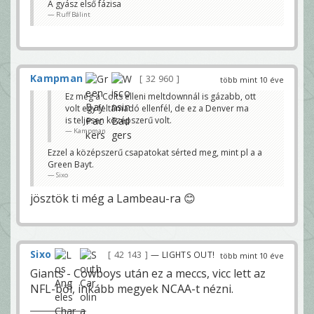
A gyász első fázisa
Ruff Bálint
Kampman
32 960
több mint 10 éve
Ez még a Colts elleni meltdownnál is gázabb, ott
volt egy feltámadó ellenfél, de ez a Denver ma
is teljesen középszerű volt.
Kampman
Ezzel a középszerű csapatokat sérted meg, mint pl a a
Green Bayt.
Sixo
jösztök ti még a Lambeau-ra 😊
Sixo
42 143
— LIGHTS OUT!
több mint 10 éve
Giants - Cowboys után ez a meccs, vicc lett az
NFL-ből, inkább megyek NCAA-t nézni.