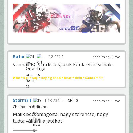
Rutin
2 021
több mint 10 éve
Vannak KC szurkolók, akik konkrétan sírnak...
Who * dat * say * dey * gonna * beat * dem * Saints * ???
StormST
13 234
— SB 50
több mint 10 éve
Champion @ Grund
Malik becsomagolta, nagy szerencse, hogy
tudta vállalni a játékot