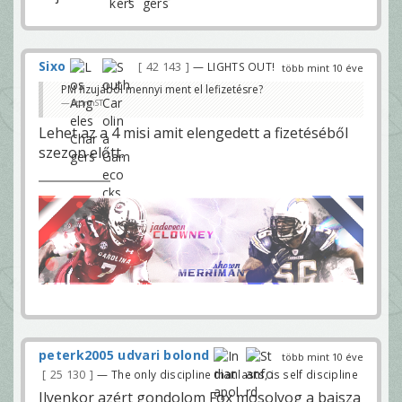
Sixo
42 143
— LIGHTS OUT!
több mint 10 éve
PM fizujából mennyi ment el lefizetésre?
StormST
Lehet az a 4 misi amit elengedett a fizetéséből
szezon előtt.
peterk2005 udvari bolond
több mint 10 éve
25 130
— The only discipline that lasts, is self discipline
Ilyenkor azért gondolom Fox mosolyog a bajsza