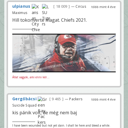
ulpianus
18 009
— Circus
több mint 4 éve
Maximus
Hill tokonverte magat. Chiefs 2021.
Állat vagyok, ami enni kér...
Gergőbácsi
9 465
— Packers
több mint 4 éve
Suicide Squad
kis pánik volt, de még nem baj
I have been wounded but not yet slain. I shall lie here and bleed a while.