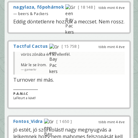
nagylaza, főpohárnok
18 148
több mint 4 éve
— beers & Packers
Eddig döntetlenre hozzuk a meccset. Nem rossz.
Tactful Cactus
15 758
több mint 4 éve
vörös zónába ért az ellenfél.
Már le se írom.
gamerkr
Turnover mi más.
P-A-N-I-C
LaFleurt a kávé!
Fontos_Vidra
1 650
több mint 4 éve
jó estét, jó szurkolást! nagy megnyugvás a
lelkemnek hogy nem mahomes felszopását kell