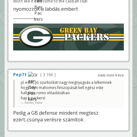
don't like it - welcome to the casbah club
nyomozzuk a labdás embert
Pep71
3 766
több mint 4 éve
jó estét, jó szurkolást! nagy megnyugvás a lelkemnek
hogy nem mahomes felszopását kell egész este
hallgatni romo előadásában
hajrá packers!
Fontos_Vidra
Pedig a GB defense mindent megtesz
ezért..csúnya verésre számítok .