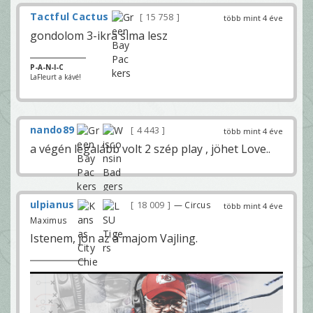
Tactful Cactus
15 758
több mint 4 éve
gondolom 3-ikra sima lesz
P-A-N-I-C
LaFleurt a kávé!
nando89
4 443
több mint 4 éve
a végén legalább volt 2 szép play , jöhet Love..
ulpianus
18 009
— Circus
több mint 4 éve
Maximus
Istenem, jon az a majom Vajling.