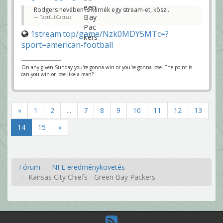
Rodgers nevében is kérnék egy stream-et, köszi.
Tactful Cactus
1stream.top/game/Nzk0MDY5MTc=?
sport=american-football
On any given Sunday you're gonna win or you're gonna lose. The point is -
can you win or lose like a man?
«
1
2
...
7
8
9
10
11
12
13
14
15
»
Fórum
NFL eredménykövetés
Kansas City Chiefs - Green Bay Packers