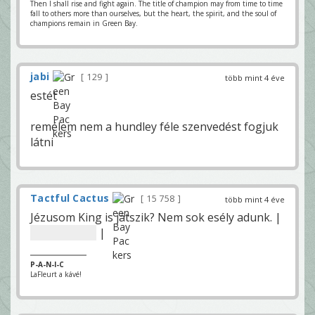
Then I shall rise and fight again. The title of champion may from time to time
fall to others more than ourselves, but the heart, the spirit, and the soul of
champions remain in Green Bay.
jabi
129
több mint 4 éve
estét
remélem nem a hundley féle szenvedést fogjuk
látni
Tactful Cactus
15 758
több mint 4 éve
Jézusom King is játszik? Nem sok esély adunk. |
Magunknak.
|
P-A-N-I-C
LaFleurt a kávé!