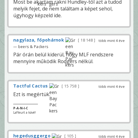
Most be akartam rakni Hundley-tól azt a tudod
melyik fejet, de nem találtam a képet sehol,
úgyhogy képzeld ide.
nagylaza, főpohárnok
18 148
több mint 4 éve
— beers & Packers
Pár órán belül kiderül, hogy MLF rendszere
mennyire működik Rodgers nélkül.
Tactful Cactus
15 758
több mint 4 éve
Ezt is megértük.
P-A-N-I-C
LaFleurt a kávé!
hegedusggergo
105
több mint 4 éve