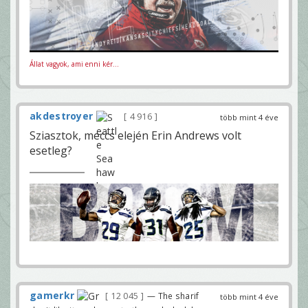
Állat vagyok, ami enni kér...
akdestroyer
4 916
több mint 4 éve
Sziasztok, meccs elején Erin Andrews volt
esetleg?
gamerkr
12 045
— The sharif
több mint 4 éve