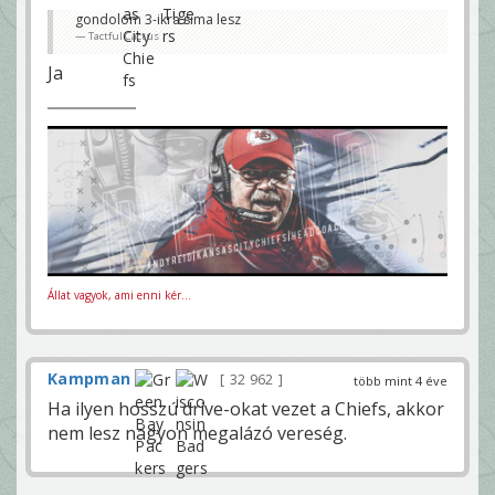
gondolom 3-ikra sima lesz
Tactful Cactus
Ja
Állat vagyok, ami enni kér...
Kampman
32 962
több mint 4 éve
Ha ilyen hosszú drive-okat vezet a Chiefs, akkor
nem lesz nagyon megalázó vereség.