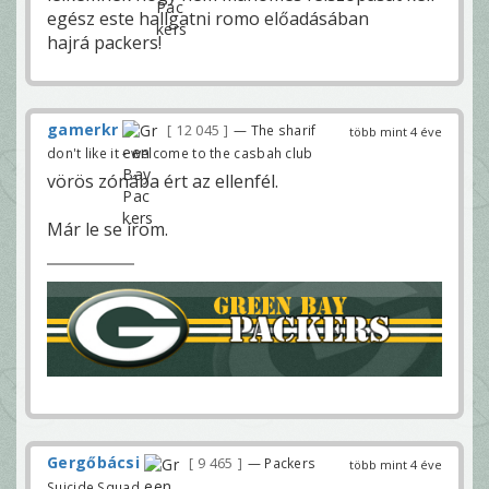
egész este hallgatni romo előadásában
hajrá packers!
gamerkr
12 045
— The sharif
több mint 4 éve
don't like it - welcome to the casbah club
vörös zónába ért az ellenfél.
Már le se írom.
Gergőbácsi
9 465
— Packers
több mint 4 éve
Suicide Squad