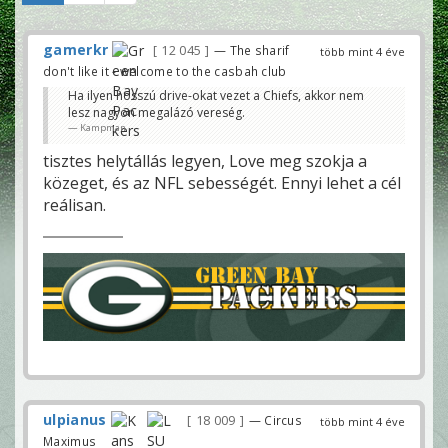
gamerkr
12 045
— The sharif
több mint 4 éve
don't like it - welcome to the casbah club
Ha ilyen hosszú drive-okat vezet a Chiefs, akkor nem
lesz nagyon megalázó vereség.
Kampman
tisztes helytállás legyen, Love meg szokja a
közeget, és az NFL sebességét. Ennyi lehet a cél
reálisan.
ulpianus
18 009
— Circus
több mint 4 éve
Maximus