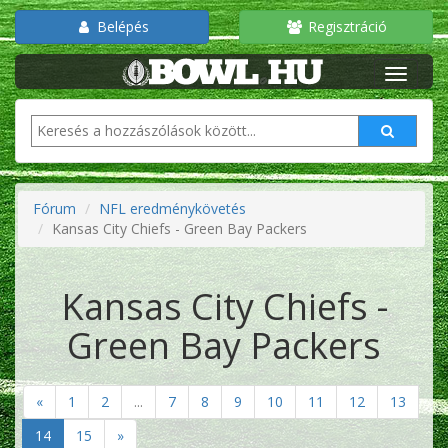
Belépés
Regisztráció
Fórum
NFL eredménykövetés
Kansas City Chiefs - Green Bay Packers
Kansas City Chiefs -
Green Bay Packers
«
1
2
...
7
8
9
10
11
12
13
14
15
»