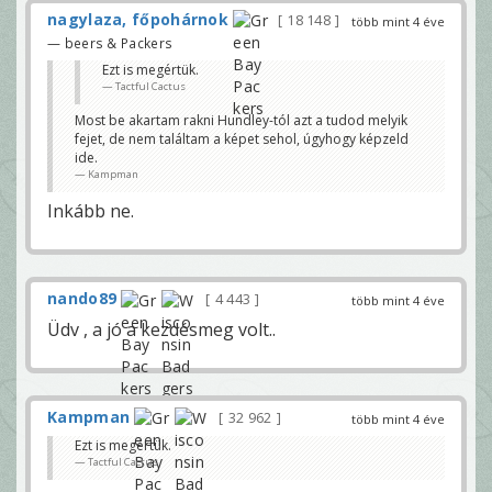
nagylaza, főpohárnok
18 148
több mint 4 éve
— beers & Packers
Ezt is megértük.
Tactful Cactus
Most be akartam rakni Hundley-tól azt a tudod melyik
fejet, de nem találtam a képet sehol, úgyhogy képzeld
ide.
Kampman
Inkább ne.
nando89
4 443
több mint 4 éve
Üdv , a jó a kezdésmeg volt..
Kampman
32 962
több mint 4 éve
Ezt is megértük.
Tactful Cactus