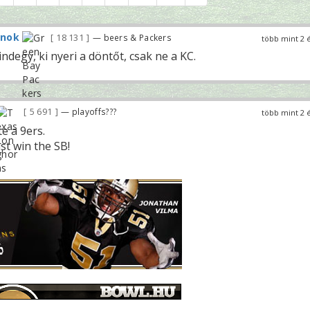
rnok
18 131
— beers & Packers
több mint 2 
degy, ki nyeri a döntőt, csak ne a KC.
5 691
— playoffs???
több mint 2 
e a 9ers.
st win the SB!