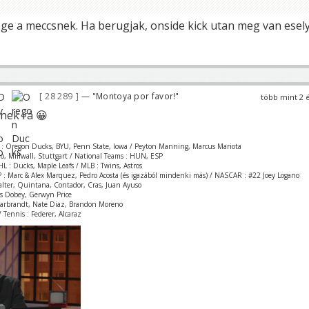
ege a meccsnek. Ha berugjak, onside kick utan meg van esel
28 289
— "Montoya por favor!"
több mint 2 
nek rá 😀
 : Oregon Ducks, BYU, Penn State, Iowa / Peyton Manning, Marcus Mariota
zio, Millwall, Stuttgart / National Teams : HUN, ESP
L : Ducks, Maple Leafs / MLB : Twins, Astros
 : Marc & Alex Marquez, Pedro Acosta (és igazából mindenki más) / NASCAR : #22 Joey Logano
Valter, Quintana, Contador, Cras, Juan Ayuso
is Dobey, Gerwyn Price
Garbrandt, Nate Diaz, Brandon Moreno
 Tennis : Federer, Alcaraz