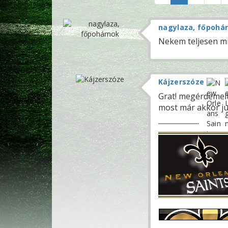
nagylaza, főpohá
Nekem teljesen min
Kájzerszóze
Grat! megérdemelt
most már akkor ju