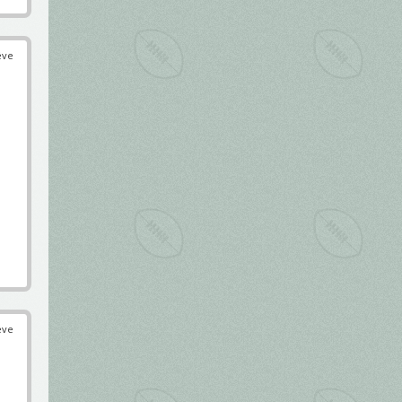
éve
éve