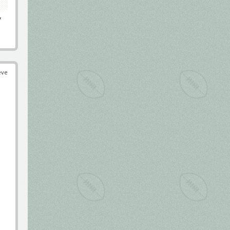
y
éve