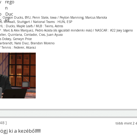
 : Oregon Ducks, BYU, Penn State, Iowa / Peyton Manning, Marcus Mariota
zio, Millwall, Stuttgart / National Teams : HUN, ESP
L : Ducks, Maple Leafs / MLB : Twins, Astros
 : Marc & Alex Marquez, Pedro Acosta (és igazából mindenki más) / NASCAR : #22 Joey Logano
Valter, Quintana, Contador, Cras, Juan Ayuso
is Dobey, Gerwyn Price
Garbrandt, Nate Diaz, Brandon Moreno
 Tennis : Federer, Alcaraz
48
több mint 2 
gj ki a kezéből!!!!!