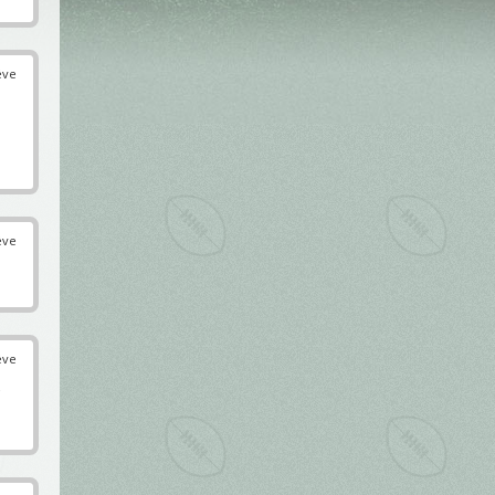
éve
éve
éve
s