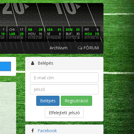
7
CHI
17
NE
28
SEA
41
DEN
33
PIT
6
NE
16
PHI
10
LAR
20
HOU
16
SF
6
BUF
30
HOU
30
LAC
3
SF
1:00
01/19 00:30
01/18 21:00
01/18 02:00
01/17 22:30
01/13 02:15
01/12 02:00
01/11 22:
Archívum
FÓRUM
Belépés
Regisztráció
Elfelejtett jelszó
Facebook