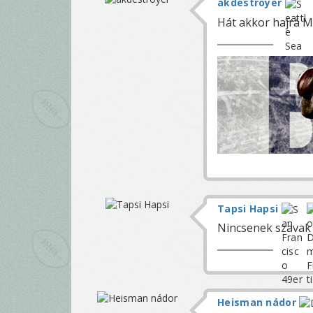
akdestroyer
Hát akkor hajrá 
Tapsi Hapsi
Nincsenek szavak .
Heisman nádor