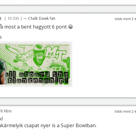
10 335
— Chalk Dawk fan
több mint 2 
lna most a bent hagyott 6 pont 😀
ő libsi
több mint 2 
k!
akármelyik csapat nyer is a Super Bowlban.