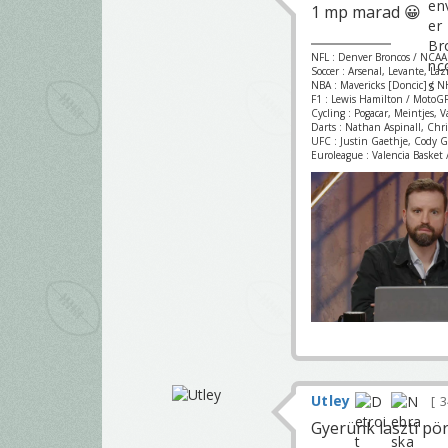
1 mp marad 😀
NFL : Denver Broncos / NCAA
Soccer : Arsenal, Levante, La
NBA : Mavericks [Doncic] / NH
F1 : Lewis Hamilton / MotoGP
Cycling : Pogacar, Meintjes, 
Darts : Nathan Aspinall, Chr
UFC : Justin Gaethje, Cody 
Euroleague : Valencia Basket /
Utley
3
Gyerünk laszti pörö