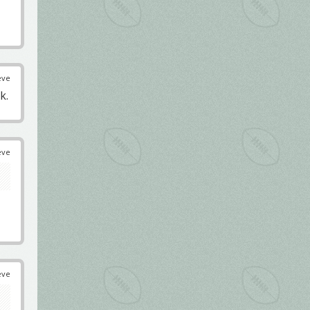
éve
k.
éve
éve