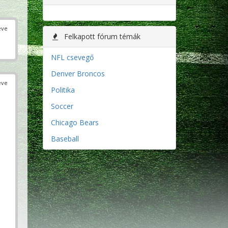
éve
Felkapott fórum témák
NFL csevegő
Denver Broncos
éve
Politika
Soccer
Chicago Bears
Baseball