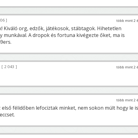
06
több mint 2 
! Kiváló org, edzők, játékosok, stábtagok. Hihetetlen
y munkával. A dropok és fortuna kivégezte őket, ma is
49ers.
2 043
több mint 2 
több mint 2 
z első félidőben lefociztak minket, nem sokon múlt hogy le i
eccset.