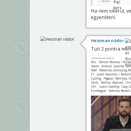
tenorx
Ha nem sikerul, v
egyenliteni
Heisman nádor
Tuti 2 pontra men
NFL : Denver Broncos / NCAA
Soccer : Arsenal, Levante, La
NBA : Mavericks [Doncic] / NH
F1 : Lewis Hamilton / MotoGP
Cycling : Pogacar, Meintjes, 
Darts : Nathan Aspinall, Chr
UFC : Justin Gaethje, Cody 
Euroleague : Valencia Basket /