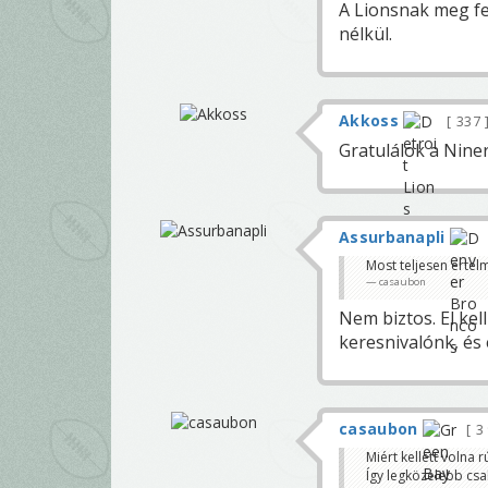
A Lionsnak meg fe
nélkül.
Akkoss
337
Gratulálok a Niner
Assurbanapli
Most teljesen ertel
casaubon
Nem biztos. El kell
keresnivalónk, és 
casaubon
3
Miért kellett volna 
Így legközelebb csak