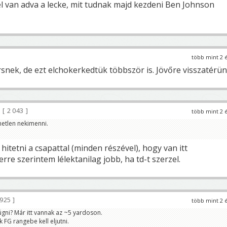
l van adva a lecke, mit tudnak majd kezdeni Ben Johnson
több mint 2 
snek, de ezt elchokerkedtük többször is. Jövőre visszatérün
2 043
több mint 2 
metlen nekimenni.
 hitetni a csapattal (minden részével), hogy van itt
erre szerintem lélektanilag jobb, ha td-t szerzel.
 925
több mint 2 
rúgni? Már itt vannak az ~5 yardoson.
 FG rangebe kell eljutni.