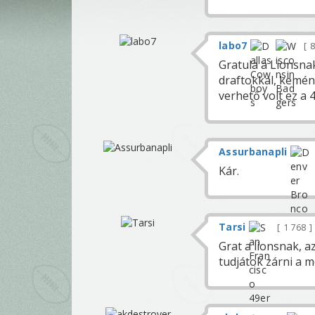
labo7
8
Gratula a Lionsnak
draftokkal, kemén
verhető volt ez a 
Assurbanapli
Kár.
Tarsi
1 768
Grat a lionsnak, a
tudjátok zárni a m