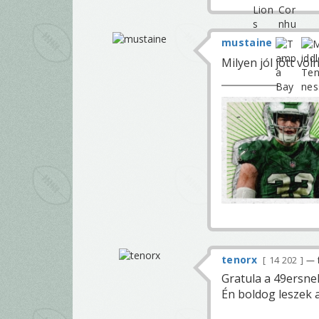
mustaine
Milyen jól jött vo
tenorx
14 202
— f
Gratula a 49ersne
Én boldog leszek 