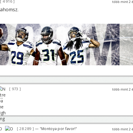
4 916
több mint 2 
Mahomsz.
973
több mint 2 
..
28 289
— "Montoya por favor!"
több mint 2 