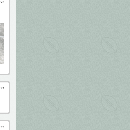
éve
éve
éve