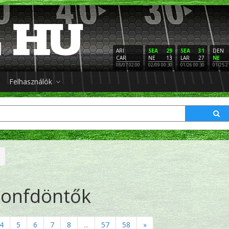
ARI
SEA
29
SEA
31
DEN
CAR
NE
13
LAR
27
NE
08/07 02:00
02/09 00:30
01/26 00:30
01/25 2
Felhasználók
onfdöntők
4
5
6
7
8
...
57
58
»