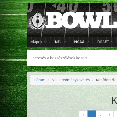
Alapok
NFL
NCAA
DRAFT
Fórum
NFL eredménykövetés
Konfdöntők
K
«
1
2
3