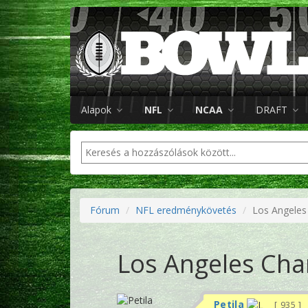
Alapok
NFL
NCAA
DRAFT
Fórum
NFL eredménykövetés
Los Angeles 
Los Angeles Char
Petila
935