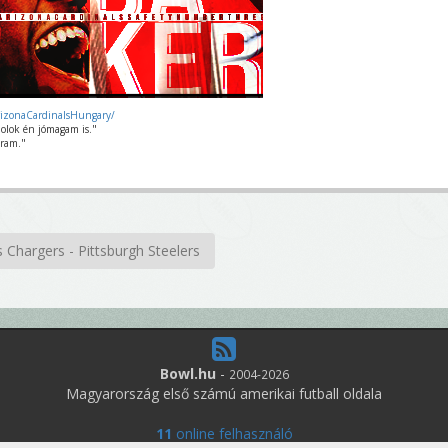
rizonaCardinalsHungary/
olok én jómagam is."
ram."
 Chargers - Pittsburgh Steelers
Bowl.hu
-
2004-2026
Magyarország első számú amerikai futball oldala
11
online felhasználó