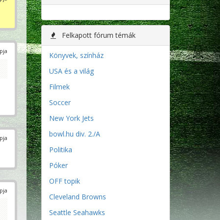
Felkapott fórum témák
pja
Könyvek, színház
USA és a világ
Filmek
Soccer
New York Jets
bowl.hu div. 2./A
pja
Politika
Póker
OFF topik
pja
Cleveland Browns
Seattle Seahawks