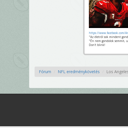
https://www.facebook.com/A
"Az életről sok mindent gond
"Én nem gondolok semmit, u
Don't blink!
Fórum
NFL eredménykövetés
Los Angeles