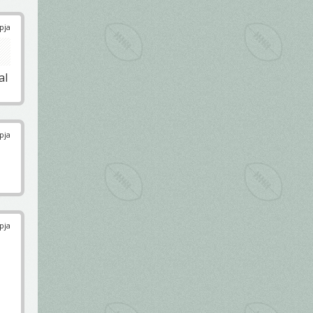
pja
al
pja
pja