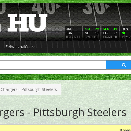
ARI
SEA
29
SEA
31
DEN
CAR
NE
13
LAR
27
NE
08/07 02:00
02/09 00:30
01/26 00:30
01/25 2
Felhasználók
Chargers - Pittsburgh Steelers
gers - Pittsburgh Steelers
8 hóna