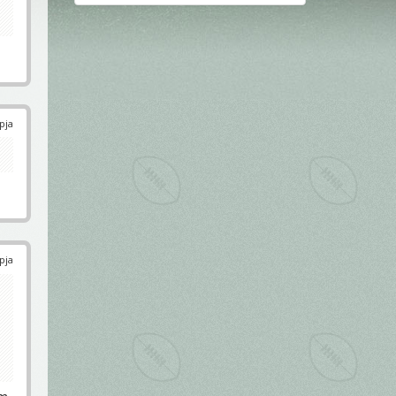
pja
pja