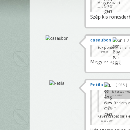
Megy ez azert
casaubon
Szép kis roncsderb
casaubon
3
Sok pontot ma nem 
Petila
Megy ez azert
Petila
935
Jo hosszu mec
casaubon
Sima Steelers, 
Petila
Keves csapat birja e
casaubon