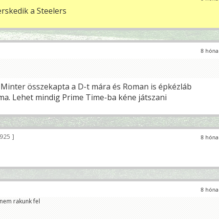
skedik a Steelers
8 hóna
 Minter összekapta a D-t mára és Roman is épkézláb
ma. Lehet mindig Prime Time-ba kéne játszani
 925
8 hóna
8 hóna
nem rakunk fel