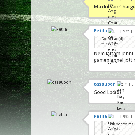
Ma durván Charger
Petila
935
Good Lad(d)
casaubon
Nem láttam jönni,
gameplannel jött 
casaubon
3
Good Lad(d)
Petila
935
Sok pontot ma 
Petila