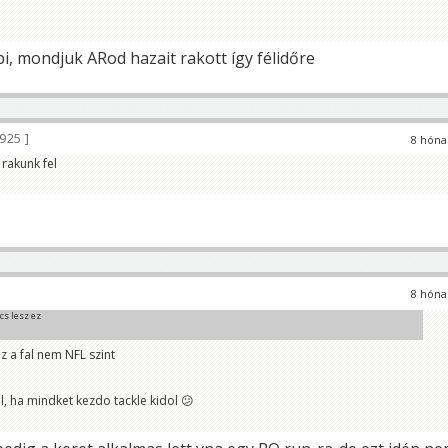
i, mondjuk ARod hazait rakott így félidőre
 925
8 hóna
rakunk fel
8 hóna
cs lesz ez
ez a fal nem NFL szint
l, ha mindket kezdo tackle kidol 😕