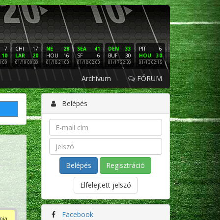
7
CHI
17
NE
28
SEA
41
DEN
33
PIT
6
NE
16
PHI
10
LAR
20
HOU
16
SF
6
BUF
30
HOU
30
LAC
3
SF
1:00
01/19 00:30
01/18 21:00
01/18 02:00
01/17 22:30
01/13 02:15
01/12 02:00
01/11 22:
Archívum
FÓRUM
Belépés
Regisztráció
Elfelejtett jelszó
Facebook
pja