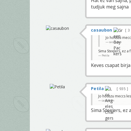
Hát ez van sajna, 
tudjuk meg sajna
casaubon
3
Jo hosszu mecc
casaubon
Sima Steelers, ez a 
Petila
Keves csapat birja
Petila
935
Jo hosszu meccs les
casaubon
Sima Steelers, ez 