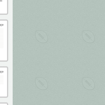
em
pja
pja