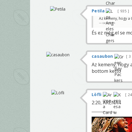
Petila
935
Az kemeny, hogy a 
casaubon
És ez még el se m
casaubon
3
Az kemeny, hogy a
bottom ketto
Löfli
24
2:20, ARENA4