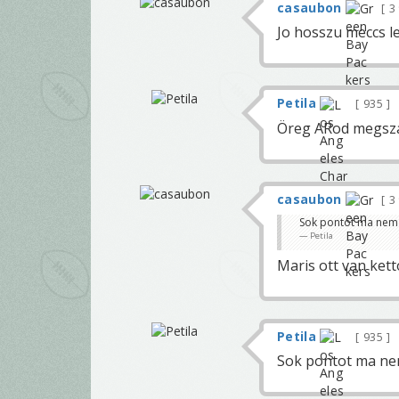
casaubon
3
Jo hosszu meccs l
Petila
935
Öreg ARod megszá
casaubon
3
Sok pontot ma nem 
Petila
Maris ott van kett
Petila
935
Sok pontot ma ne