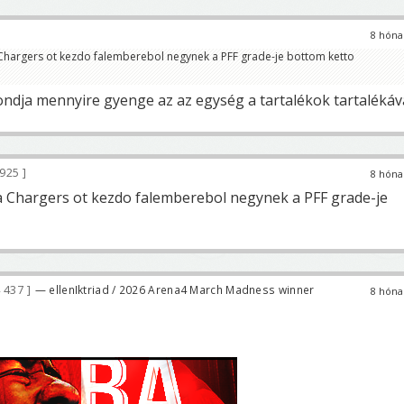
8 hóna
Chargers ot kezdo falemberebol negynek a PFF grade-je bottom ketto
ondja mennyire gyenge az az egység a tartalékok tartalékáv
 925
8 hóna
 Chargers ot kezdo falemberebol negynek a PFF grade-je
 437
— ellenIktriad / 2026 Arena4 March Madness winner
8 hóna