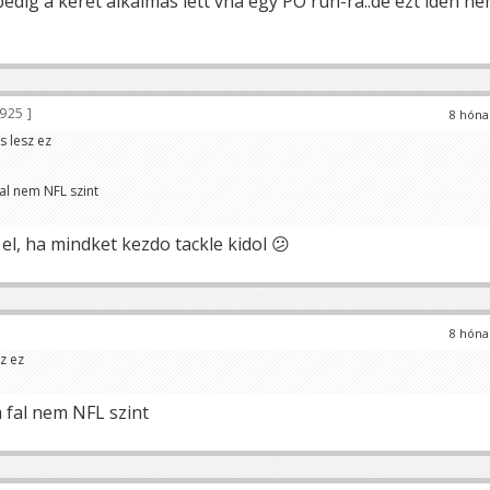
pedig a keret alkalmas lett vna egy PO run-ra..de ezt idén n
 925
8 hóna
s lesz ez
fal nem NFL szint
 el, ha mindket kezdo tackle kidol 😕
8 hóna
z ez
a fal nem NFL szint