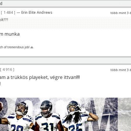
1 484
— Erin Elite Andrews
több mint 3 
lt???
am munka
h of tremendous job! 🙏
4 916
több mint 3 
m a trükkös playeket, végre ittvan!!!!
!