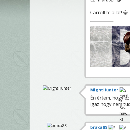
Carroll te állat! 😀
MightHunter
Én értem, hogy ez
igaz hogy nem tudu
braxa88