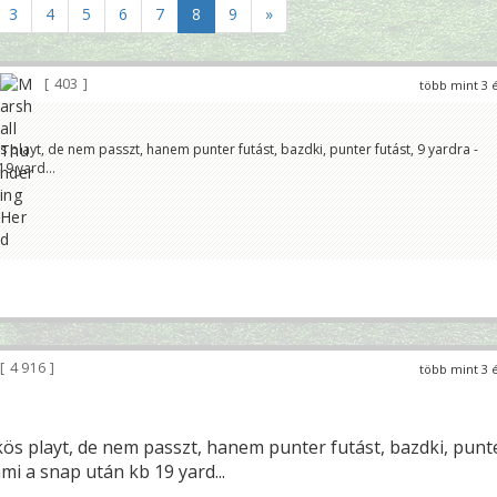
3
4
5
6
7
8
9
»
403
több mint 3 
s playt, de nem passzt, hanem punter futást, bazdki, punter futást, 9 yardra -
9 yard...
4 916
több mint 3 
kös playt, de nem passzt, hanem punter futást, bazdki, punt
ami a snap után kb 19 yard...