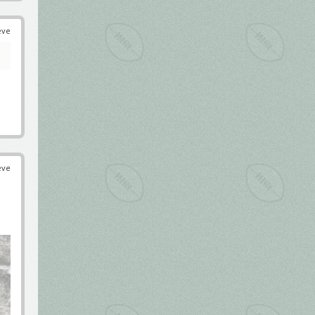
éve
éve