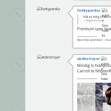
funkyparduc
Hát ez meg a fasz vo
MightHunter
Premium spec te
Nem értek semmihez! - Churc
akdestroyer
Mindig is hiányolta
Carroll te félisten!!