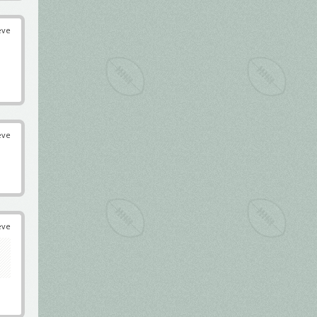
éve
éve
éve