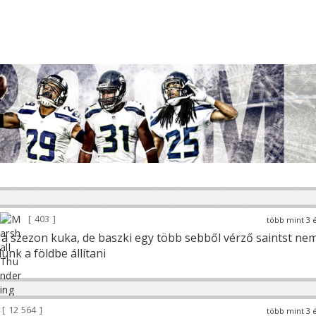
403
több mint 3 
 a szezon kuka, de baszki egy több sebből vérző saintst ne
nk a földbe állítani
12 564
több mint 3 