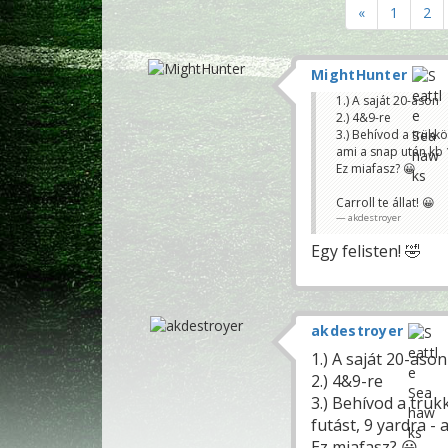
«
1
2
MightHunter
1.) A saját 20-ason
2.) 4&9-re
3.) Behívod a trükkö
ami a snap után kb 1
Ez miafasz? 😀
Carroll te állat! 😀
akdestroyer
Egy felisten! 🤣
akdestroyer
1.) A saját 20-ason
2.) 4&9-re
3.) Behívod a trük
futást, 9 yardra - 
Ez miafasz? 😀