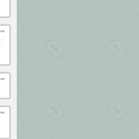
éve
éve
éve