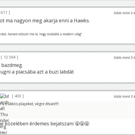
 611
több mint 3 
lgot ma nagyon meg akarja enni a Hawks.
urdot, hanem először írta le, hogy működik a modern világ”
12 564
több mint 3 
n bazdmeg.
ugni a piacsába azt a buzi labdát
403
több mint 3 
 a trükkös playeket, végre ittvan!!!!
one közelében érdemes bejatszani 🤬🤬🤬