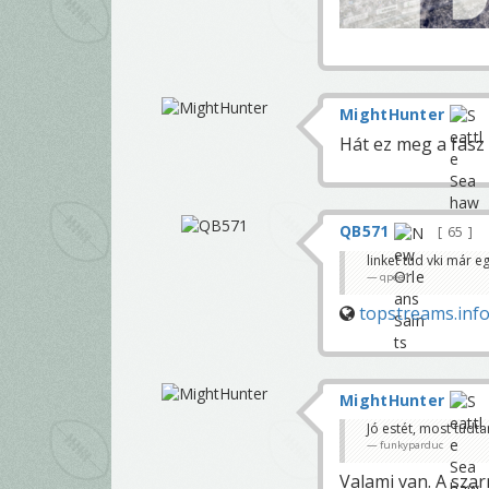
MightHunter
Hát ez meg a fasz 
QB571
65
linket tud vki már 
qpee1
topstreams.info
MightHunter
Jó estét, most tudt
funkyparduc
Valami van. A szar