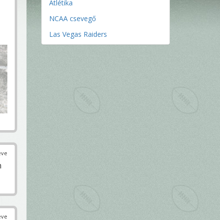
Atlétika
NCAA csevegő
Las Vegas Raiders
éve
m
éve