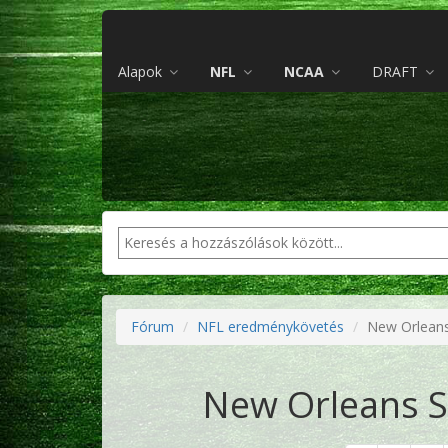
Alapok
NFL
NCAA
DRAFT
Fórum
NFL eredménykövetés
New Orleans
New Orleans Sa