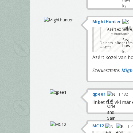
MightHunter
Azért ez nem e
MightHunter
De nem is lions tá
MC12
Azért közel van h
Szerkesztette:
Migh
qpee1
132
linket tud vki már
MC12
7