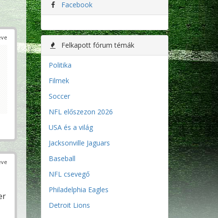
Facebook
éve
Felkapott fórum témák
Politika
Filmek
Soccer
NFL előszezon 2026
USA és a világ
Jacksonville Jaguars
Baseball
éve
NFL csevegő
Philadelphia Eagles
er
Detroit Lions