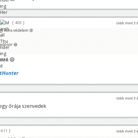
403
több mint 3 
gy lions védelem 😵
madósor 😆
ozzá 😄
tHunter
több mint 3 
 egy őrája szenvedek
 611
több mint 3 