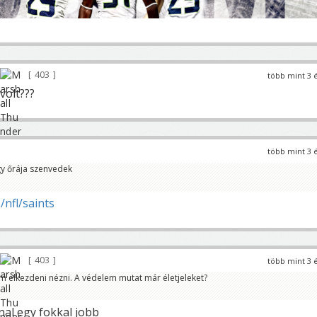
403
több mint 3 
volt???
több mint 3 
egy őrája szenvedek
/nfl/saints
403
több mint 3 
am elkezdeni nézni. A védelem mutat már életjeleket?
nal egy fokkal jobb