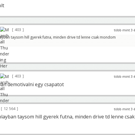
lt
403
több mint 3 
ayban taysom hill gyerek futna, minden drive td lenne csak mondom
403
több mint 3 
ban demotivalni egy csapatot
12 564
több mint 3 
layban taysom hill gyerek futna, minden drive td lenne csak