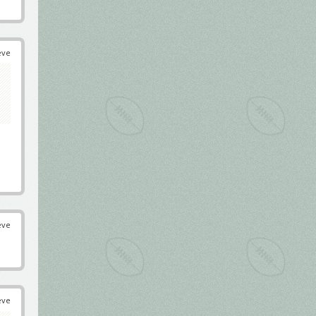
éve
éve
éve