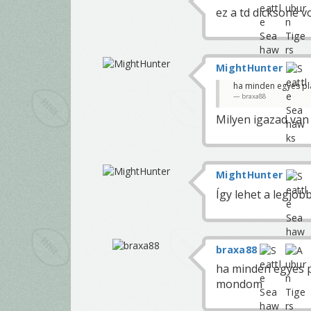
ez a td dicksoné vo
MightHunter
ha minden egyes pl
braxa88
Milyen igazad van
MightHunter
Így lehet a legjob
braxa88
ha minden egyes p
mondom