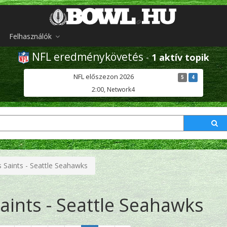
Felhasználók
NFL eredménykövetés
-
1 aktív topik
NFL előszezon 2026
5
4
2:00, Network4
 Saints - Seattle Seahawks
ints - Seattle Seahawks