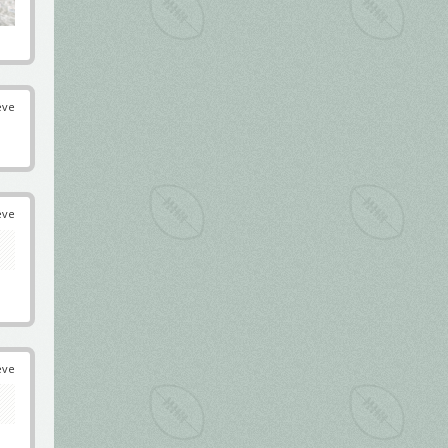
éve
éve
éve