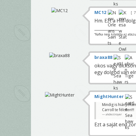
MC12
7
Hm. Ezt a Hill-do
“Kafka nem kitalálta az absz
braxa88
okos vagy dickso
egy dolgod van elr
MightHunter
Mindig is hiányoltam
Carroll te félisten!!!
akdestroyer
Ezt a saját end z