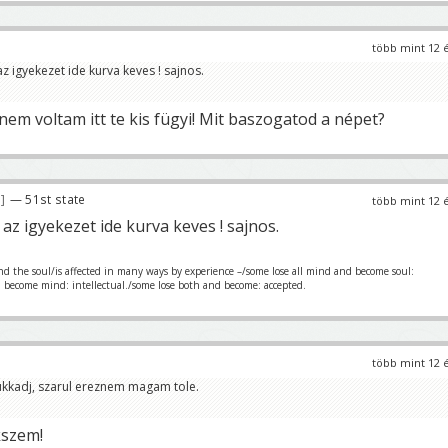
több mint 12 
az igyekezet ide kurva keves ! sajnos.
em voltam itt te kis fügyi! Mit baszogatod a népet?
6
— 51st state
több mint 12 
 az igyekezet ide kurva keves ! sajnos.
nd the soul/is affected in many ways by experience –/some lose all mind and become soul:
d become mind: intellectual./some lose both and become: accepted.
több mint 12 
ukkadj, szarul ereznem magam tole.
kszem!