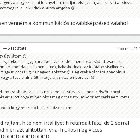
zegeny a nagy szellemi folenyeben mindjart elsirja magat h kiesett a csicska
et meg jol el is kuldtek a kurva anyjaba 😀
esen venném a kommunikációs továbbképzésed valahol!
6
— 51st state
több mint 12 
y úgy látom 😊
as játékos és egy jó arc! Nem verekedett, nem lökdösődött...vannak
nem odamondanak, hanem ütnek, kakaskodnak...az idiótább viselkedés.
úgy is vicces figura nagyon sokszor 😊 elég csak a táncára gondolni a
vagy a tavalyi SB előtti interjúra az utca embereivel 😀
ek. hozza showt. vicces is néha. de ez csűnya volt. nem először. ennyi
és erre jott hogy milyen okos meg vicces stb.. mikoor ezt senki nem vonta
ondta hogy retartáld fasz. én biztos nem
 rajtam, h te nem irtal ilyet h retardalt fasz, de 2 sorral
ad h en azt allitottam vna, h okos meg vicces
DDDDDDDDDDDDDD