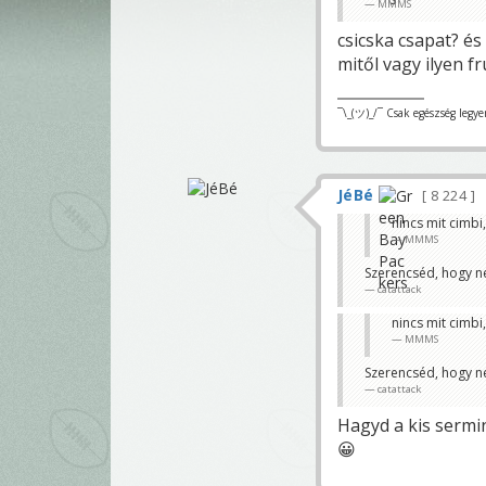
MMMS
csicska csapat? és
mitől vagy ilyen fr
¯\_(ツ)_/¯ Csak egészség legye
JéBé
8 224
nincs mit cimbi
MMMS
Szerencséd, hogy ne
catattack
nincs mit cimbi
MMMS
Szerencséd, hogy ne
catattack
Hagyd a kis sermi
😀