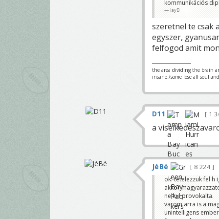
kommunikációs dipl
JayB
szeretnel te csak
egyszer, gyanusan
felfogod amit mon
the area dividing the brain a
insane./some lose all soul an
D11
1 3
a viselkedészavar
JéBé
8 224
ok. tetelezzuk fel h
akkor magyarazzato
nelkul provokalta.
varom arra is a magy
unintelligens ember,