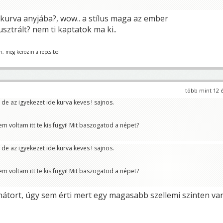
 kurva anyjába?, wow.. a stílus maga az ember
usztrált? nem ti kaptatok ma ki..
n, meg kerozin a repcsibe!
több mint 12 
, de az igyekezet ide kurva keves ! sajnos.
m voltam itt te kis fügyi! Mit baszogatod a népet?
, de az igyekezet ide kurva keves ! sajnos.
m voltam itt te kis fügyi! Mit baszogatod a népet?
nátort, úgy sem érti mert egy magasabb szellemi szinten va