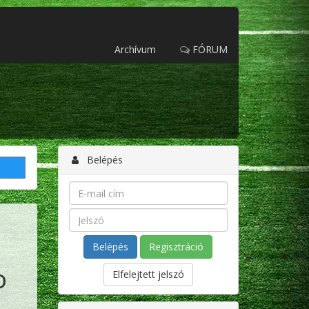
Archívum
FÓRUM
Belépés
Regisztráció
o
Elfelejtett jelszó