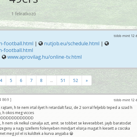
1 feliratkozó
több mint 12 
-football.html
|
nutjob.eu/schedule.html
|
-football.html
|
www.aprovilag.hu/online-tv.html
4
5
6
7
8
...
51
52
»
4 869
több mint 12 
rajtam, h te nem irtal ilyet h retardalt fasz, de 2 sorral feljebb teped a szad h
a, h okos meg vicces
DDDDDDDDDDDDD
m, h nem ok nelkul csinalja azt, amit. se tobbet se kevesebbet. jayb baratodat
zegeny a nagy szellemi folenyeben mindjart elsirja magat h kiesett a csicska
et meg jol el is kuldtek a kurva anyjaba 😀