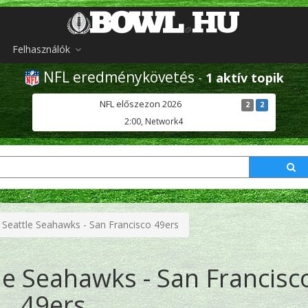
Felhasználók
NFL eredménykövetés
-
1 aktív topik
NFL előszezon 2026
2
2
2:00, Network4
 Seattle Seahawks - San Francisco 49ers
le Seahawks - San Francisc
49ers