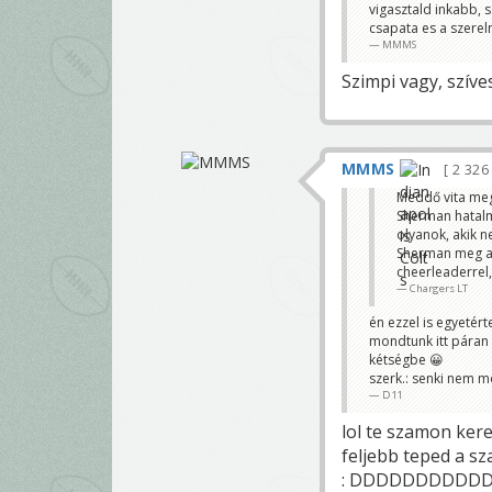
vigasztald inkabb, s
csapata es a szerelm
MMMS
Szimpi vagy, szív
MMMS
2 32
Meddő vita meg
Sherman hatalm
olyanok, akik 
Sherman meg am
cheerleaderrel, 
Chargers LT
én ezzel is egyetért
mondtunk itt páran 
kétségbe 😀
szerk.: senki nem m
D11
lol te szamon kered
feljebb teped a sz
: DDDDDDDDDD