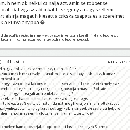
am, h nem ok nelkul csinalja azt, amit. se tobbet se
baratodat vigasztald inkabb, szegeny a nagy szellemi
t elsirja magat h kiesett a csicska csapata es a szerelmet
tek a kurva anyjaba 😀
nd the soul/is affected in many ways by experience –/some lose all mind and become soul:
d become mind: intellectual./some lose both and become: accepted.
6
— 51st state
több mint 12 
fel h igazatok van es sherman egy retardalt fasz.
zatok meg h meg tavaly h csinalt bohocot skip baylessbol ugy h amaz
 provokalta.
 magyarazatot, h a falcons elleni meccsen white tdjenel, sztetek melyik az
s ember, aki egetesre ugy reagal h megtapsolja a masikat ? pl tate
innegan hogyan reagalt arra emlekeztek meg ?
az elvakult, hanem ti nem lattok szvsz a dolgok moge.
 irta le ezt a str8 outta compton dumat, meg h oruljon h nem lottek szet a
z ilyenhez aztan tenyleg kurva sok agy kell, h ranezek vki szuletesi helyere
n shermantol meg nem hallottam ilyet, hamar itt tartunk 😀
de remélem hamar bezárják a topicot mert lassan lemegyek Sherman