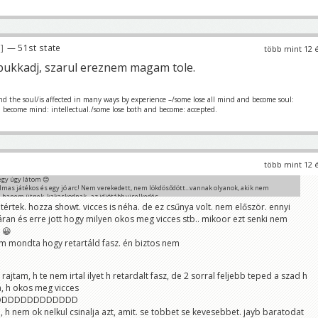
6
— 51st state
több mint 12 
pukkadj, szarul ereznem magam tole.
nd the soul/is affected in many ways by experience –/some lose all mind and become soul:
d become mind: intellectual./some lose both and become: accepted.
több mint 12 
gy úgy látom 😊
mas játékos és egy jó arc! Nem verekedett, nem lökdösődött...vannak olyanok, akik nem
hanem ütnek, kakaskodnak...az idiótább viselkedés.
úgy is vicces figura nagyon sokszor 😊 elég csak a táncára gondolni a cheerleaderrel, vagy a
etértek. hozza showt. vicces is néha. de ez csűnya volt. nem először. ennyi
tti interjúra az utca embereivel 😀
ran és erre jott hogy milyen okos meg vicces stb.. mikoor ezt senki nem
 😀
em mondta hogy retartáld fasz. én biztos nem
rajtam, h te nem irtal ilyet h retardalt fasz, de 2 sorral feljebb teped a szad h
a, h okos meg vicces
DDDDDDDDDDDDD
m, h nem ok nelkul csinalja azt, amit. se tobbet se kevesebbet. jayb baratodat