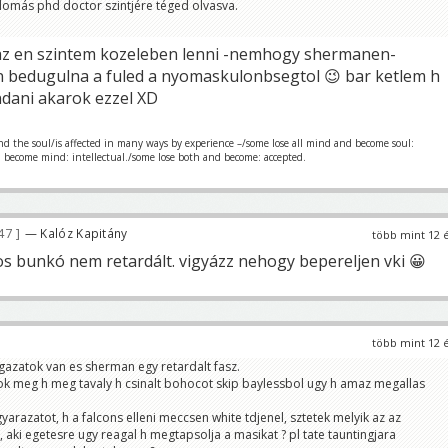
omás phd doctor szintjére téged olvasva.
 az en szintem kozeleben lenni -nemhogy shermanen-
 bedugulna a fuled a nyomaskulonbsegtol 😉 bar ketlem h
dani akarok ezzel XD
nd the soul/is affected in many ways by experience –/some lose all mind and become soul:
d become mind: intellectual./some lose both and become: accepted.
47
— Kalóz Kapitány
több mint 12 
os bunkó nem retardált. vigyázz nehogy bepereljen vki 😀
több mint 12 
 igazatok van es sherman egy retardalt fasz.
k meg h meg tavaly h csinalt bohocot skip baylessbol ugy h amaz megallas
arazatot, h a falcons elleni meccsen white tdjenel, sztetek melyik az az
 aki egetesre ugy reagal h megtapsolja a masikat ? pl tate tauntingjara