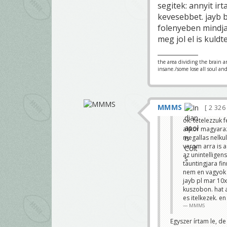
segitek: annyit irt
kevesebbet. jayb 
folenyeben mindjar
meg jol el is kuld
the area dividing the brain a
insane./some lose all soul an
MMMS
2 32
ok. tetelezzuk 
akkor magyaraz
megallas nelkul
varom arra is a
az unintelligen
tauntingjara f
nem en vagyok 
jayb pl mar 10x
kuszobon. hat a
es itelkezek. e
MMMS
Egyszer írtam le, 