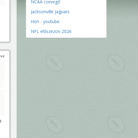
NCAA csevegő
Jacksonville Jaguars
Höri - youtube
NFL előszezon 2026
éve
n