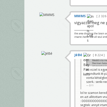
MMMS
2 32
vigyazzal meg ne 
the area dividing the brain a
insane./some lose all soul an
JéBé
8 224
Meddő vita me
Sherman hatal
odamondanak, 
Sherman meg am
én ezzel is egy
tavalyi SB elő
mondtunk itt pá
Chargers LT
vonta kétségbe
szerk.: senki n
D11
lol te szamon kered 
en azt allitottam vn
: DDDDDDDDDDD
segitek: annyit irta