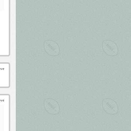
éve
éve