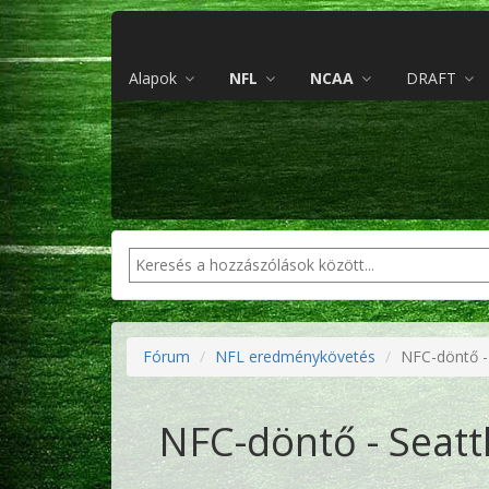
Alapok
NFL
NCAA
DRAFT
Fórum
NFL eredménykövetés
NFC-döntő -
NFC-döntő - Seatt