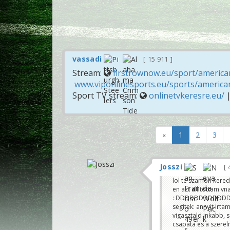
vassadi
15 911
Stream:
firstrownow.eu/sport/american
www.viponlinesports.eu/sports/american
Sport TV stream:
onlinetvkeresre.eu/
«
1
2
3
Josszi
lol te szamon kered 
en azt allitottam vn
: DDDDDDDDDDD
segitek: annyit irta
vigasztald inkabb, s
csapata es a szerelm