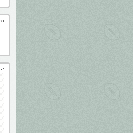
éve
éve