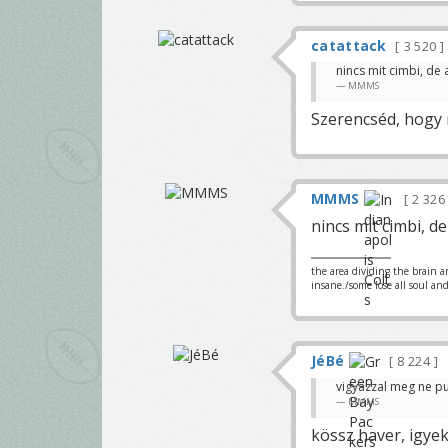
catattack
3 520
nincs mit cimbi, de 
MMMS
Szerencséd, hogy n
MMMS
2 32
nincs mit cimbi, de
the area dividing the brain a
insane./some lose all soul an
JéBé
8 224
vigyazzal meg ne p
MMMS
kössz haver, igye