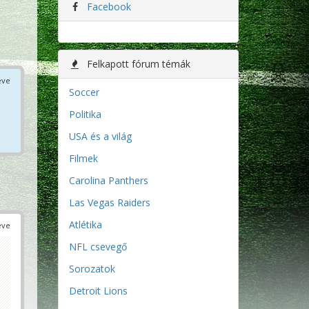
Facebook
Felkapott fórum témák
éve
Soccer
Politika
USA és a világ
Filmek
Carolina Panthers
Las Vegas Raiders
Atlétika
éve
NFL csevegő
Sorozatok
Detroit Lions