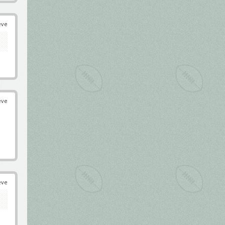
éve
éve
éve