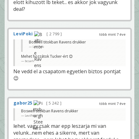
elott kihuzott lb teket... es akkor jok vagyunk
deal?
LeviPoki
2 799
több mint 7 éve
Boswell titokban Ravens drukker
LeviPoki
Mehet hozzátok Tucker-ért 😊
bcsarli
Ne vedd el a csapatom egyetlen biztos pontjat
😉
gabor25
5 242
több mint 7 éve
Boswell titokban Ravens drukker
LeviPoki
lehet. vagy csak mar epp leszarja mi van
velunk...nem ehes a sikerre, mert van