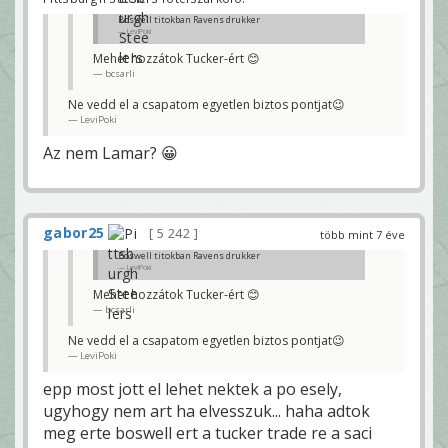
Boswell titokban Ravens drukker
LeviPoki
Mehet hozzátok Tucker-ért 😊
bcsarli
Ne vedd el a csapatom egyetlen biztos pontjat😉
LeviPoki
Az nem Lamar? 😀
gabor25
5 242
több mint 7 éve
Boswell titokban Ravens drukker
LeviPoki
Mehet hozzátok Tucker-ért 😊
bcsarli
Ne vedd el a csapatom egyetlen biztos pontjat😉
LeviPoki
epp most jott el lehet nektek a po esely,
ugyhogy nem art ha elvesszuk... haha adtok
meg erte boswell ert a tucker trade re a saci