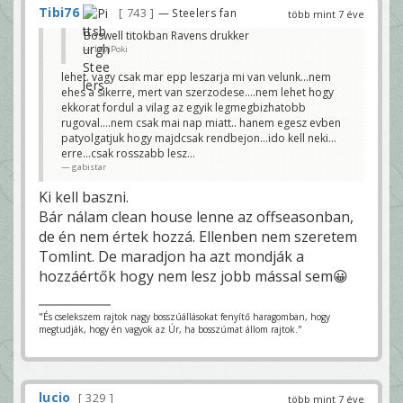
Tibi76
743
— Steelers fan
több mint 7 éve
Boswell titokban Ravens drukker
LeviPoki
lehet. vagy csak mar epp leszarja mi van velunk...nem
ehes a sikerre, mert van szerzodese....nem lehet hogy
ekkorat fordul a vilag az egyik legmegbizhatobb
rugoval....nem csak mai nap miatt.. hanem egesz evben
patyolgatjuk hogy majdcsak rendbejon...ido kell neki...
erre...csak rosszabb lesz...
gabistar
Ki kell baszni.
Bár nálam clean house lenne az offseasonban,
de én nem értek hozzá. Ellenben nem szeretem
Tomlint. De maradjon ha azt mondják a
hozzáértők hogy nem lesz jobb mással sem😀
"És cselekszem rajtok nagy bosszúállásokat fenyítő haragomban, hogy
megtudják, hogy én vagyok az Úr, ha bosszúmat állom rajtok."
lucio
329
több mint 7 éve