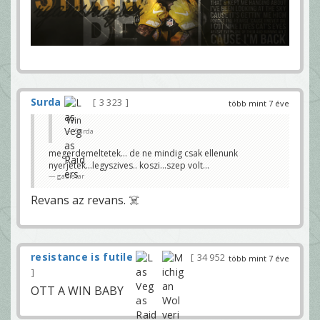
Surda
3 323
több mint 7 éve
Win
Surda
megerdemeltetek... de ne mindig csak ellenunk
nyerjetek...legyszives.. koszi...szep volt...
gabistar
Revans az revans. ☠️
resistance is futile
34 952
több mint 7 éve
OTT A WIN BABY