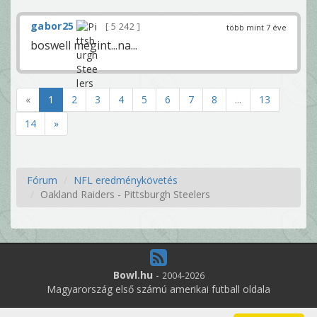
gabor25
5 242
több mint 7 éve
boswell megint...na...
«
1
2
3
4
5
6
7
8
...
13
14
»
Fórum
NFL eredménykövetés
Oakland Raiders - Pittsburgh Steelers
Bowl.hu
-
2004-2026
Magyarország első számú amerikai futball oldala