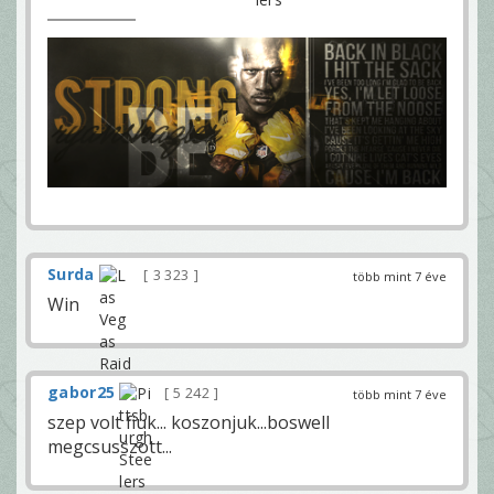
Surda
3 323
több mint 7 éve
Win
gabor25
5 242
több mint 7 éve
szep volt fiuk... koszonjuk...boswell
megcsusszott...