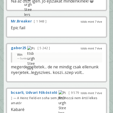
Na az oszt igen. Jó éjszakát mindenkinek! 😀
Mr.Breaker
1 948
több mint 7 éve
Epic fail
gabor25
5 242
több mint 7 éve
Win
Surda
megerdemeltetek... de ne mindig csak ellenunk
nyerjetek...legyszives.. koszi...szep volt...
bcsarli, Udvari Főkóstoló
9 579
több mint 7 éve
— A Heinz Field-en soha sem járt, hozzá nem értő lelkes
amatőr
Kabaré