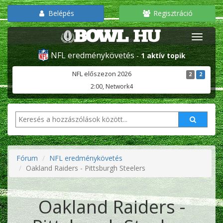
Belépés
Regisztráció
NFL eredménykövetés
-
1 aktív topik
NFL előszezon 2026
2
2
2:00, Network4
Fórum
NFL eredménykövetés
Oakland Raiders - Pittsburgh Steelers
Oakland Raiders -