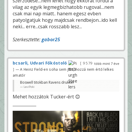
szerzodese....nem lehet hogy ekkorat fordul a
vilag az egyik legmegbizhatobb rugoval....nem
csak mai nap miatt.. hanem egesz evben
patyolgatjuk hogy majdcsak rendbejon...ido kell
neki... erre...csak rosszabb lesz...
Szerkesztette:
gabor25
bcsarli, Udvari Főkóstoló
9 579
több mint 7 éve
— A Heinz Field-en soha sem járt, hozzá nem értő lelkes
amatőr
Boswell titokban Ravens drukker
LeviPoki
Mehet hozzátok Tucker-ért 😊