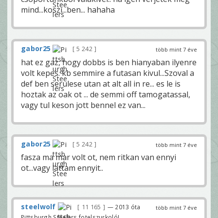
mind...koszi...ben... hahaha
gabor25
5 242
több mint 7 éve
hat ez gaz, hogy dobbs is ben hianyaban ilyenre
volt kepes. kb semmire a futasan kivul...Szoval a
def ben serulese utan at alt all in re... es le is
hoztak az oak ot ... de semmi off tamogatassal,
vagy tul keson jott bennel ez van...
gabor25
5 242
több mint 7 éve
fasza ma mar volt ot, nem ritkan van ennyi
ot...vagy lattam ennyit..
steelwolf
11 165
— 2013 óta
több mint 7 éve
Pittsburgh Steelers fotelszurkoló!