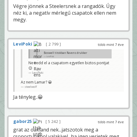
Végre jönnek a Steelersnek a rangadók. Úgy
néz ki, a negatív mérlegű csapatok ellen nem
megy.
LeviPoki
2 799
több mint 7 éve
Boswell titokban Ravens drukker
LeviPoki
Ne vedd el a csapatom egyetlen biztos pontjat
Mehet hozzátok Tucker-ért 😊
😉
bcsarli
LeviPoki
Az nem Lamar? 😀
steelwolf
Ja tényleg..😀
gabor25
5 242
több mint 7 éve
grat az oakland nek...jatszotok meg a
csoportunkbol valakivel.. ha igen verjetek meg