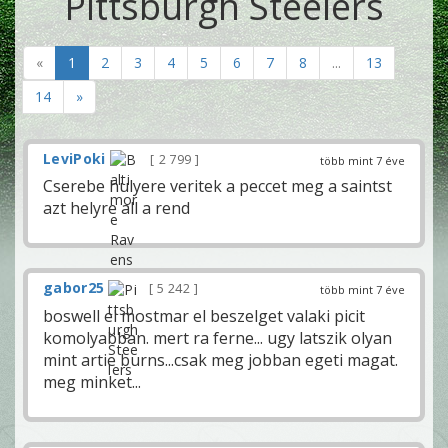
Pittsburgh Steelers
«
1
2
3
4
5
6
7
8
...
13
14
»
LeviPoki
2 799
több mint 7 éve
Cserebe hulyere veritek a peccet meg a saintst
azt helyre all a rend
gabor25
5 242
több mint 7 éve
boswell el mostmar el beszelget valaki picit
komolyabban. mert ra ferne... ugy latszik olyan
mint artie burns...csak meg jobban egeti magat.
meg minket...