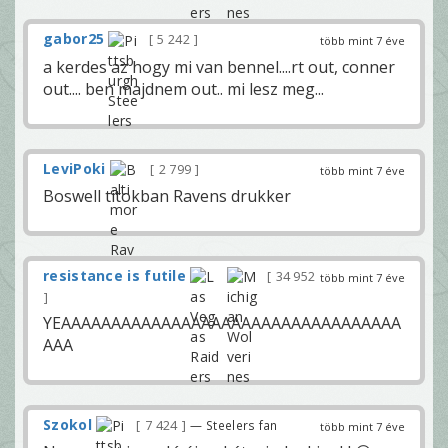
gabor25
5 242
több mint 7 éve
a kerdes az hogy mi van bennel....rt out, conner
out.... ben majdnem out.. mi lesz meg...
LeviPoki
2 799
több mint 7 éve
Boswell titokban Ravens drukker
resistance is futile
34 952
több mint 7 éve
YEAAAAAAAAAAAAAAAAAAAAAAAAAAAAAAAAAA
AAA
Szokol
7 424
— Steelers fan
több mint 7 éve