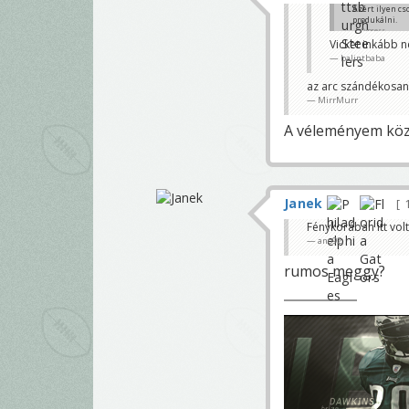
Azért ilyen c
produkálni.
Cypress
Vicket inkább n
balintbaba
az arc szándékosan 
MirrMurr
A véleményem közö
Janek
1
Fénykorában itt volt
ano92
rumos meggy?