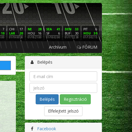
7
CHI
17
NE
28
SEA
41
DEN
33
PIT
6
NE
16
PHI
10
LAR
20
HOU
16
SF
6
BUF
30
HOU
30
LAC
3
SF
1:00
01/19 00:30
01/18 21:00
01/18 02:00
01/17 22:30
01/13 02:15
01/12 02:00
01/11 22:
Archívum
FÓRUM
Belépés
Regisztráció
Elfelejtett jelszó
Facebook