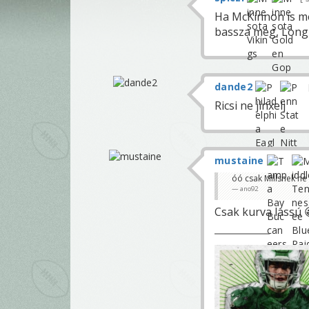
Ha McKinnon is me
bassza meg, Long i
dande2
Ricsi ne jinxelj
mustaine
óó csak Millsnek ne 
ano92
Csak kurva lassú 