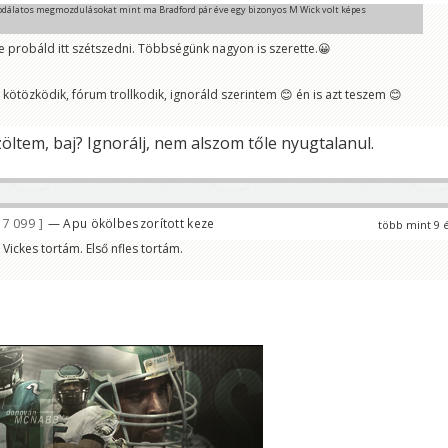
sodálatos megmozdulásokat mint ma Bradford pár éve egy bizonyos M Wick volt képes
e probáld itt szétszedni. Többségünk nagyon is szerette.😀
kötözködik, fórum trollkodik, ignoráld szerintem 😊 én is azt teszem 😊
ltem, baj? Ignorálj, nem alszom tőle nyugtalanul.
7 099
— Apu ökölbeszorított keze
több mint 9 
 Vickes tortám. Első nfles tortám.