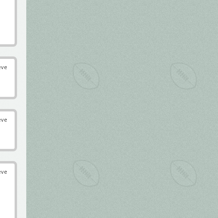
éve
éve
éve