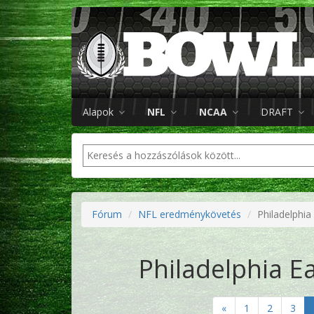
Alapok
NFL
NCAA
DRAFT
Fórum
NFL eredménykövetés
Philadelphia
Philadelphia E
«
1
2
3