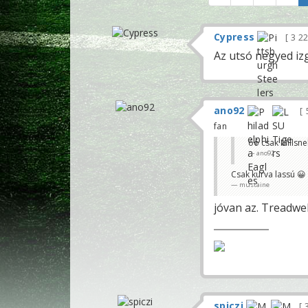
Cypress
3 2
Az utsó negyed iz
ano92
fan
óó csak Millsne
ano92
Csak kurva lassú 😀
mustaine
jóvan az. Treadwel
spiczi