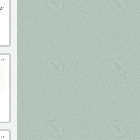
or
éve
éve