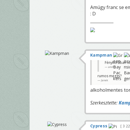
Amúgy franc se e
: D
Kampman
Fénykorában itt
ano92
rumos meggy?
Janek
alkoholmentes tor
Szerkesztette:
Kam
Cypress
3 2