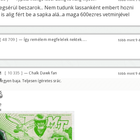
gsérül beszarok... Nem tudunk lassanként embert hozni
s alig fért be a sapka alá...a maga 600ezres vetminjével
48 709
— Így remélem megfelelek nektek.....
több mint 9 
10 335
— Chalk Dawk fan
több mint 9 
legyen baja. Teljesen ígéretes srác.
😀