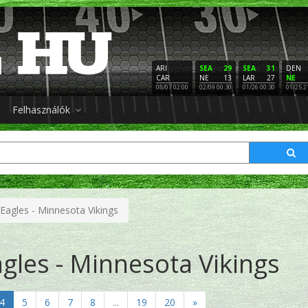
ARI
SEA
29
SEA
31
DEN
CAR
NE
13
LAR
27
NE
08/07 02:00
02/09 00:30
01/26 00:30
01/25 2
Felhasználók
 Eagles - Minnesota Vikings
agles - Minnesota Vikings
4
5
6
7
8
...
19
20
»