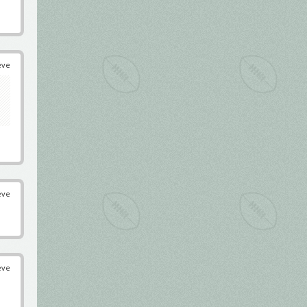
éve
éve
éve