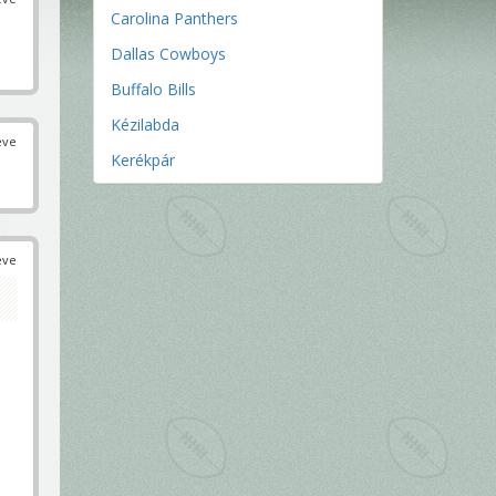
Carolina Panthers
Dallas Cowboys
Buffalo Bills
Kézilabda
éve
Kerékpár
éve