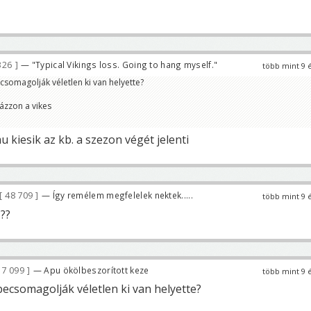
326
— "Typical Vikings loss. Going to hang myself."
több mint 9 
somagolják véletlen ki van helyette?
ázzon a vikes
u kiesik az kb. a szezon végét jelenti
48 709
— Így remélem megfelelek nektek.....
több mint 9 
???
7 099
— Apu ökölbeszorított keze
több mint 9 
csomagolják véletlen ki van helyette?