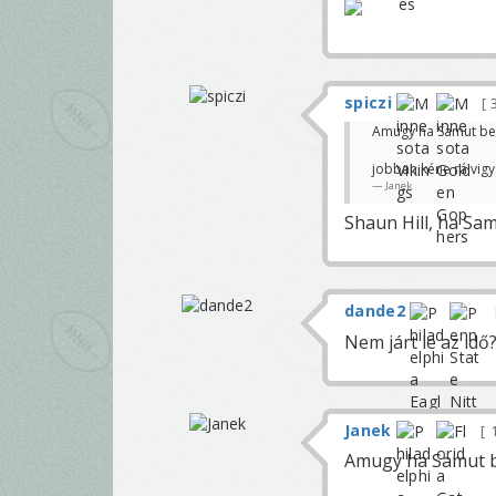
spiczi
Amugy ha Samut bec
jobban kéne rá vigy
Janek
Shaun Hill, ha Sam
dande2
Nem járt le az idő
Janek
1
Amugy ha Samut be