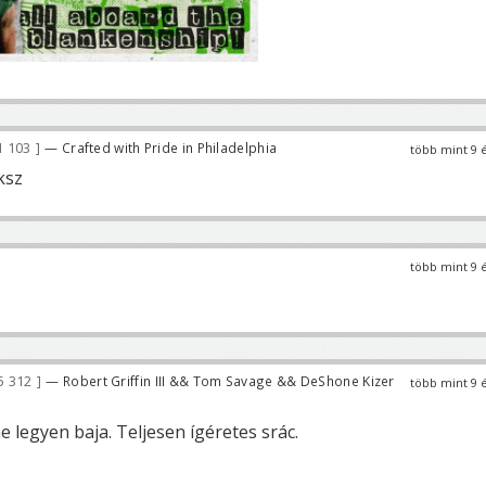
1 103
— Crafted with Pride in Philadelphia
több mint 9 
ksz
több mint 9 
5 312
— Robert Griffin III && Tom Savage && DeShone Kizer
több mint 9 
e legyen baja. Teljesen ígéretes srác.