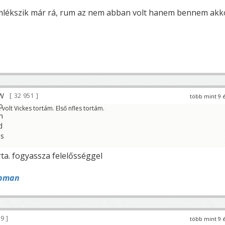
mlékszik már rá, rum az nem abban volt hanem bennem akk
32 951
több mint 9 
 volt Vickes tortám. Első nfles tortám.
ta. fogyassza felelősséggel
pman
29
több mint 9 