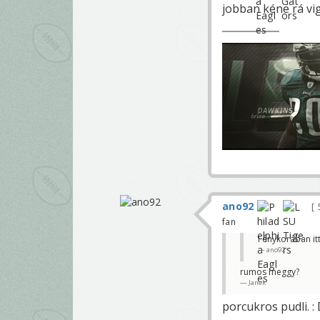
jobban kéne rá vi
ano92
fan
Fénykorában itt
ano92
rumos meggy?
Janek
porcukros pudli. :