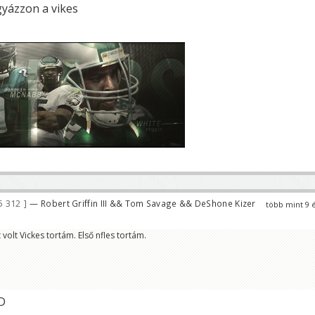
gyázzon a vikes
5 312
— Robert Griffin III && Tom Savage && DeShone Kizer
több mint 9 
 volt Vickes tortám. Első nfles tortám.
 D