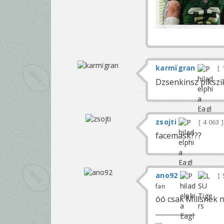
karmïgran
Dzsenkinsz pikszi
zsojti
4 063
facemask???
ano92
fan
óó csak Millsnek n