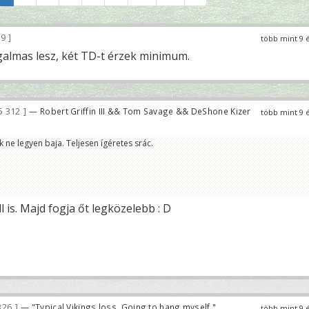
29
több mint 9 
galmas lesz, két TD-t érzek minimum.
5 312
— Robert Griffin III && Tom Savage && DeShone Kizer
több mint 9 
k ne legyen baja. Teljesen ígéretes srác.
l is. Majd fogja őt legközelebb : D
326
— "Typical Vikings loss. Going to hang myself."
több mint 9 