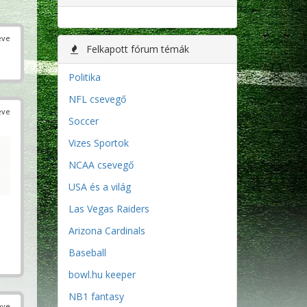
éve
Felkapott fórum témák
Politika
NFL csevegő
éve
Soccer
Vizes Sportok
NCAA csevegő
USA és a világ
Las Vegas Raiders
Arizona Cardinals
Baseball
bowl.hu keeper
NB1 fantasy
éve