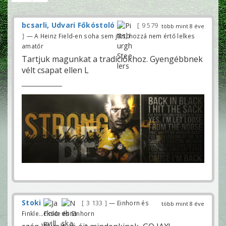
bcsarli, Udvari Főkóstoló
9 579
több mint 8 éve
— A Heinz Field-en soha sem járt, hozzá nem értő lelkes
amatőr
Tartjuk magunkat a tradíciókhoz. Gyengébbnek
vélt csapat ellen L
Stoki
3 133
— Einhorn és
több mint 8 éve
Finkle...Finkle és Einhorn