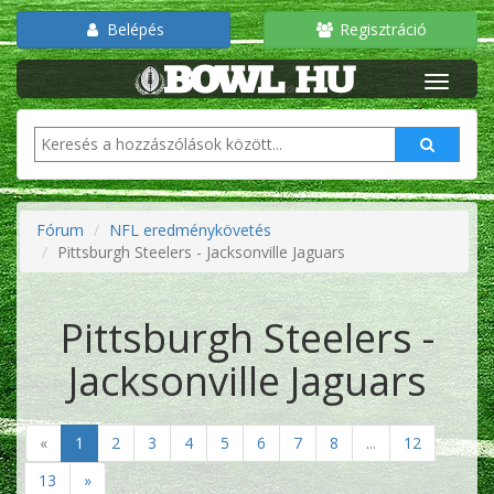
Belépés
Regisztráció
Fórum
NFL eredménykövetés
Pittsburgh Steelers - Jacksonville Jaguars
Pittsburgh Steelers -
Jacksonville Jaguars
«
1
2
3
4
5
6
7
8
...
12
13
»