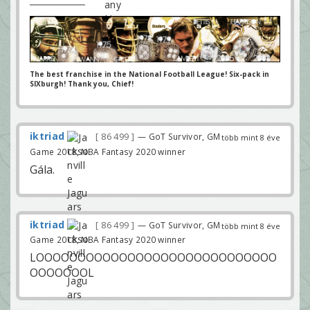
The best franchise in the National Football League! Six-pack in
SIXburgh! Thank you, Chief!
iktriad
86 499
— GoT Survivor, GM
több mint 8 éve
Game 2018, NBA Fantasy 2020 winner
Gála.
iktriad
86 499
— GoT Survivor, GM
több mint 8 éve
Game 2018, NBA Fantasy 2020 winner
LOOOOOOOOOOOOOOOOOOOOOOOOOOOOO
OOOOOOOL