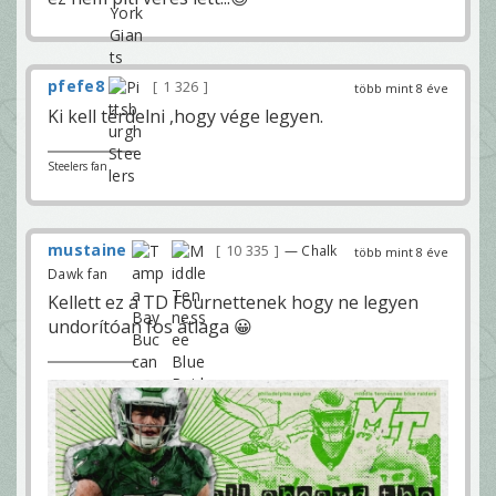
pfefe8
1 326
több mint 8 éve
Ki kell térdelni ,hogy vége legyen.
Steelers fan
mustaine
10 335
— Chalk
több mint 8 éve
Dawk fan
Kellett ez a TD Fournettenek hogy ne legyen
undorítóan fos átlaga 😀