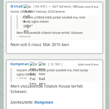
iktriad
86 499
— GoT Survivor, GM
több mint 8 éve
Game 2018, NBA Fantasy 2020 winner
Asszem a DBink több picket szedtek ma, mint
tavaly egész évben.
iktriad
Mert visszavettük rólatok House terhét. Szívesen.
Kampman
Nem volt ő rossz. Már 2015-ben.
Kampman
32 962
több mint 8 éve
Asszem a DBink több picket szedtek ma, mint tavaly
egész évben.
iktriad
Mert visszavettük rólatok House terhét.
Szívesen.
Szerkesztette:
Kampman