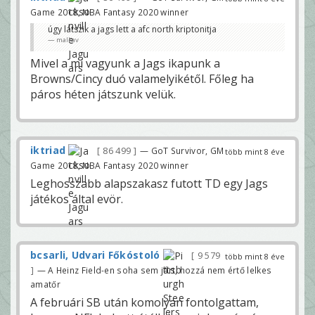
Game 2018, NBA Fantasy 2020 winner
úgy látszik a jags lett a afc north kriptonitja
malkav
Mivel a mi vagyunk a Jags ikapunk a
Browns/Cincy duó valamelyikétől. Főleg ha
páros héten játszunk velük.
iktriad
86 499
— GoT Survivor, GM
több mint 8 éve
Game 2018, NBA Fantasy 2020 winner
Leghosszabb alapszakasz futott TD egy Jags
játékos által evör.
bcsarli, Udvari Főkóstoló
9 579
több mint 8 éve
— A Heinz Field-en soha sem járt, hozzá nem értő lelkes
amatőr
A februári SB után komolyan fontolgattam,