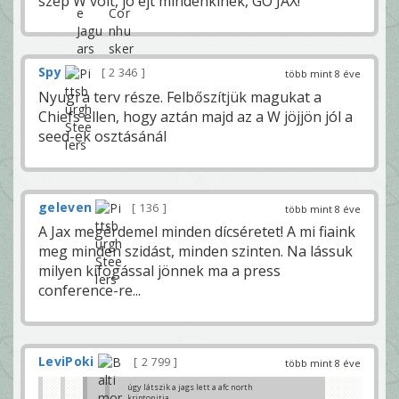
szép W volt, jó éjt mindenkinek, GO JAX!
Spy
2 346
több mint 8 éve
Nyugi a terv része. Felbőszítjük magukat a
Chiefs ellen, hogy aztán majd az a W jöjjön jól a
seed-ek osztásánál
geleven
136
több mint 8 éve
A Jax megérdemel minden dícséretet! A mi fiaink
meg minden szidást, minden szinten. Na lássuk
milyen kifogással jönnek ma a press
conference-re...
LeviPoki
2 799
több mint 8 éve
úgy látszik a jags lett a afc north
kriptonitja