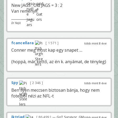
New JAGS : Old JAGS = 3 : 2
Van remény!!!
Dr NaJó
fcancellara
1 571
több mint 8 éve
Conner meg most kap egy snapet ....
(hoppá, már kettő, az én k. anyámat, de tényleg)
Spy
2 346
több mint 8 éve
Ben ilyen meccsen biztosan bánja, hogy nem
fotelből nézi az NFL-t
iktriad
86 499
— GoT Survivor, GM
több mint 8 éve