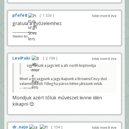
pfefe8
1 326
több mint 8 éve
gratula a győzelemhez.
Steelers fan
LeviPoki
2 799
több mint 8 éve
úgy látszik a jags lett a afc north kriptonitja
malkav
Mivel a mi vagyunk a Jags ikapunk a Browns/Cincy duó
valamelyikétől. Főleg ha páros héten játszunk velük.
iktriad
Mondjuk azért tőlük művészet lenne idén
kikapni 😊
dr_najo
154
több mint 8 éve