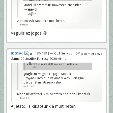
malkav
Mondjuk azért tőlük művészet lenne idén
kikapni 😊
Mivel a mi vagyunk a Jags ikapunk a Browns/Cincy
duó valamelyikétől. Főleg ha páros héten játszunk
LeviPoki
velük.
iktriad
A Jetstől is kikaptunk a múlt héten.
iktriad
Végülis ez jogos 😀
iktriad
86 499
— GoT Survivor, GM
több mint 8 éve
Game 2018, NBA Fantasy 2020 winner
úgy látszik a jags lett a afc north kriptonitja
malkav
Mivel a mi vagyunk a Jags ikapunk a
Browns/Cincy duó valamelyikétől. Főleg ha
páros héten játszunk velük.
iktriad
Mondjuk azért tőlük művészet lenne idén kikapni 😊
LeviPoki
A Jetstől is kikaptunk a múlt héten.