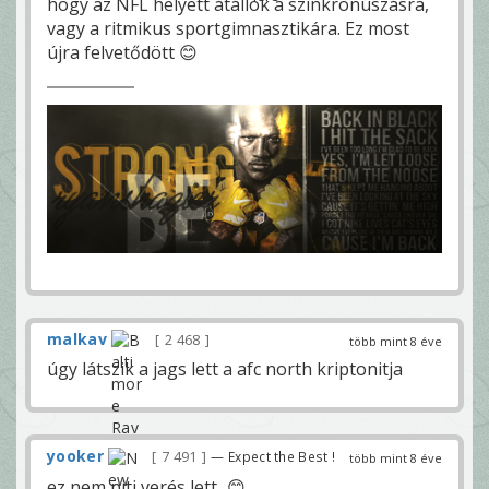
hogy az NFL helyett átállok a szinkronúszásra,
vagy a ritmikus sportgimnasztikára. Ez most
újra felvetődött 😊
malkav
2 468
több mint 8 éve
úgy látszik a jags lett a afc north kriptonitja
yooker
7 491
— Expect the Best !
több mint 8 éve
ez nem piti verés lett...😊