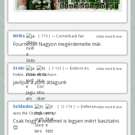
Willis
779
— Cornerback fan
több mint 8 éve
Fournette!! Nagyon megérdemelte már.
Stoki
3 133
— Einhorn és
több mint 8 éve
Finkle...Finkle és Einhorn
javítjuk a pont átlagunk
Soldados
12 174
— Defense
több mint 8 éve
wins the Championship!
Csak hogy a védelmet is legyen miért basztatni.
😊