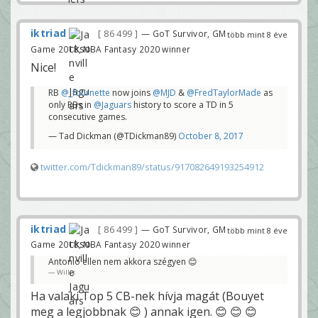
iktriad
86 499
— GoT Survivor, GM
több mint 8 éve
Game 2018, NBA Fantasy 2020 winner
Nice!
RB
@_fournette
now joins
@MJD
&
@FredTaylorMade
as
only RBs in
@Jaguars
history to score a TD in 5
consecutive games.
— Tad Dickman (@TDickman89)
October 8, 2017
twitter.com/Tdickman89/status/917082649193254912
iktriad
86 499
— GoT Survivor, GM
több mint 8 éve
Game 2018, NBA Fantasy 2020 winner
Antonio ellen nem akkora szégyen 😊
Willis
Ha valaki Top 5 CB-nek hívja magát (Bouyet
meg a legjobbnak 😊 ) annak igen. 😊 😊 😊