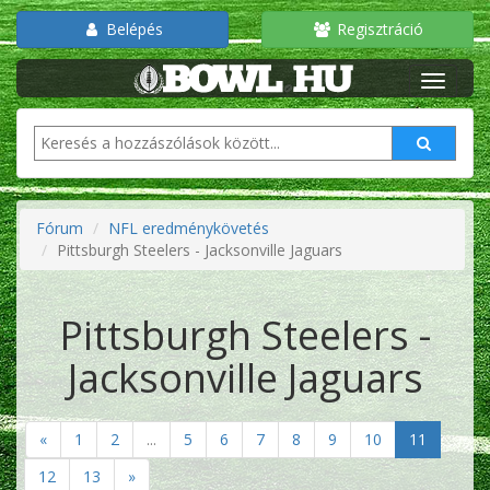
Belépés
Regisztráció
Fórum
NFL eredménykövetés
Pittsburgh Steelers - Jacksonville Jaguars
Pittsburgh Steelers -
Jacksonville Jaguars
«
1
2
...
5
6
7
8
9
10
11
12
13
»