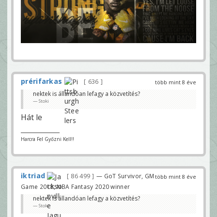
prérifarkas
636
több mint 8 éve
nektek is állandóan lefagy a közvetítés?
Stoki
Hát le
Harcra Fel Győzni Kell!!
iktriad
86 499
— GoT Survivor, GM
több mint 8 éve
Game 2018, NBA Fantasy 2020 winner
nektek is állandóan lefagy a közvetítés?
Stoki