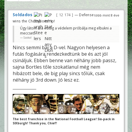
Soldados
12 174
— Defense
több mint 8 éve
wins the Championship!
Úgy látom ma eddig a védelem próbálja meg elbukni a
meccset!
Szokol
Nincs semmi baj a D-vel. Nagyon helyesen a
futás fogására rendezkedtünk be és azt jól
csináljuk. Ebben benne van néhány jobb passz,
sajna Bortles tőle szokatlanul még nem
hibázott bele, de big play sincs tőlük, csak
néhány jó 3rd down. Jó lesz ez.
The best franchise in the National Football League! Six-pack in
SIXburgh! Thank you, Chief!