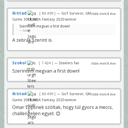
iktriad
86 499
— GoT Survivor, GM
több mint 8 éve
Game 2018, NBA Fantasy 2020 winner
Szerintem megvan a first down!
Szokol
A zebrák szerint is.
Szokol
7 424
— Steelers fan
több mint 8 éve
Szerintem megvan a first down!
iktriad
86 499
— GoT Survivor, GM
több mint 8 éve
Game 2018, NBA Fantasy 2020 winner
Omar Eppsnek szóltak, hogy túl gyors a meccs,
challengeljen egyet. 😊