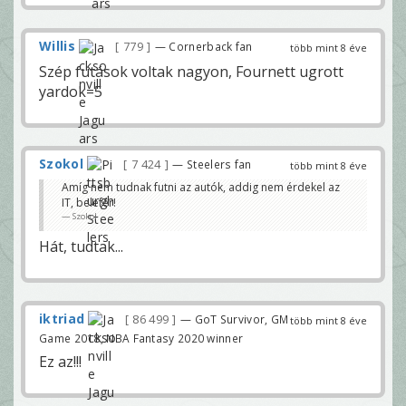
Willis
779
— Cornerback fan
több mint 8 éve
Szép futások voltak nagyon, Fournett ugrott
yardok=5
Szokol
7 424
— Steelers fan
több mint 8 éve
Amíg nem tudnak futni az autók, addig nem érdekel az
IT, belefér!
Szokol
Hát, tudtak...
iktriad
86 499
— GoT Survivor, GM
több mint 8 éve
Game 2018, NBA Fantasy 2020 winner
Ez az!!!