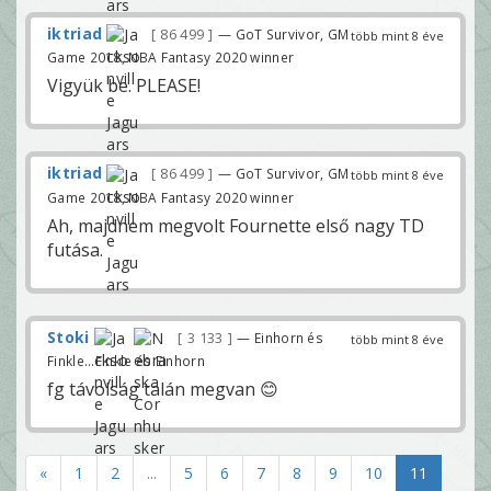
iktriad
86 499
— GoT Survivor, GM
több mint 8 éve
Game 2018, NBA Fantasy 2020 winner
Vigyük be. PLEASE!
iktriad
86 499
— GoT Survivor, GM
több mint 8 éve
Game 2018, NBA Fantasy 2020 winner
Ah, majdnem megvolt Fournette első nagy TD
futása.
Stoki
3 133
— Einhorn és
több mint 8 éve
Finkle...Finkle és Einhorn
fg távolság talán megvan 😊
«
1
2
...
5
6
7
8
9
10
11