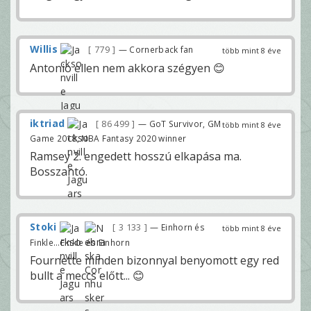
Willis
779
— Cornerback fan
több mint 8 éve
Antonio ellen nem akkora szégyen 😊
iktriad
86 499
— GoT Survivor, GM
több mint 8 éve
Game 2018, NBA Fantasy 2020 winner
Ramsey 2. engedett hosszú elkapása ma.
Bosszantó.
Stoki
3 133
— Einhorn és
több mint 8 éve
Finkle...Finkle és Einhorn
Fournette minden bizonnyal benyomott egy red
bullt a meccs előtt... 😊