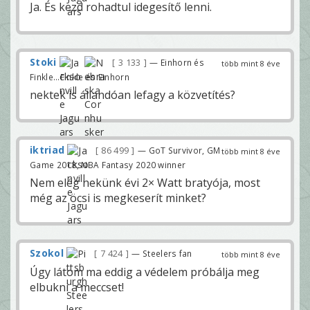
Ja. És kezd rohadtul idegesítő lenni.
Stoki
3 133
— Einhorn és
több mint 8 éve
Finkle...Finkle és Einhorn
nektek is állandóan lefagy a közvetítés?
iktriad
86 499
— GoT Survivor, GM
több mint 8 éve
Game 2018, NBA Fantasy 2020 winner
Nem elég nekünk évi 2× Watt bratyója, most
még az öcsi is megkeserít minket?
Szokol
7 424
— Steelers fan
több mint 8 éve
Úgy látom ma eddig a védelem próbálja meg
elbukni a meccset!