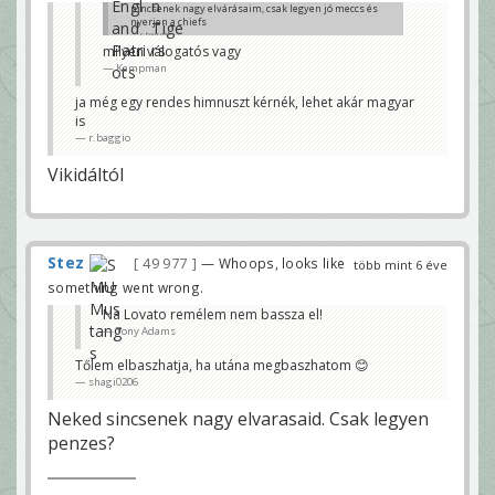
nincsenek nagy elvárásaim, csak legyen jó meccs és
nyerjen a chiefs
r.baggio
milyen válogatós vagy
Kampman
ja még egy rendes himnuszt kérnék, lehet akár magyar
is
r.baggio
Vikidáltól
Stez
49 977
— Whoops, looks like
több mint 6 éve
something went wrong.
Na Lovato remélem nem bassza el!
Tony Adams
Tőlem elbaszhatja, ha utána megbaszhatom 😊
shagi0206
Neked sincsenek nagy elvarasaid. Csak legyen
penzes?