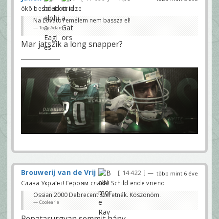
ökölbeszorított keze
Na Lovato remélem nem bassza el!
Tony Adams
Mar jatszik a long snapper?
Brouwerij van de Vrij
14 422
—
több mint 6 éve
Слава Україні! Героям слава! Schild ende vriend
Ossian 2000 Debrecent szeretnék. Köszönöm.
Coolearie
Repatarurgyan semmit hány