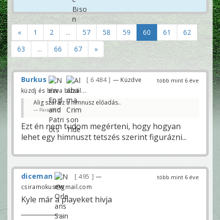
«
1
2
...
57
58
59
60
61
62
63
...
66
67
»
Burkus
6 484
— Küzdve
több mint 6 éve
küzdj és bízva bízzál...
Alig szar ez a himnusz előadás..
ParadSEC
Ezt én nem tudom megérteni, hogy hogyan
lehet egy himnuszt tetszés szerint figurázni...
diceman
495
—
több mint 6 éve
csiramokus@gmail.com
Kyle már a playeket hivja