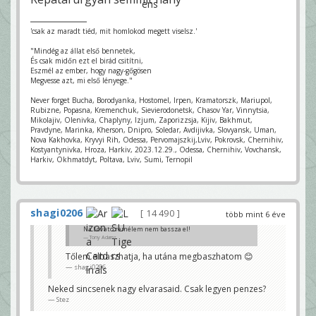
'csak az maradt tiéd, mit homlokod megett viselsz.'
"Mindég az állat első bennetek,
És csak midőn ezt el birád csitítni,
Eszmél az ember, hogy nagy-gőgösen
Megvesse azt, mi első lényege."
Never forget Bucha, Borodyanka, Hostomel, Irpen, Kramatorszk, Mariupol,
Rubizne, Popasna, Kremenchuk, Sievierodonetsk, Chasov Yar, Vinnytsia,
Mikolajiv, Olenivka, Chaplyny, Izjum, Zaporizzsja, Kijiv, Bakhmut,
Pravdyne, Marinka, Kherson, Dnipro, Soledar, Avdijivka, Slovyansk, Uman,
Nova Kakhovka, Kryvyi Rih, Odessa, Pervomajszkij,Lviv, Pokrovsk, Chernihiv,
Kostyantynivka, Hroza, Harkiv, 2023.12.29., Odessa, Chernihiv, Vovchansk,
Harkiv, Okhmatdyt, Poltava, Lviv, Sumi, Ternopil
shagi0206
14 490
több mint 6 éve
Na Lovato remélem nem bassza el!
Tony Adams
Tőlem elbaszhatja, ha utána megbaszhatom 😊
shagi0206
Neked sincsenek nagy elvarasaid. Csak legyen penzes?
Stez