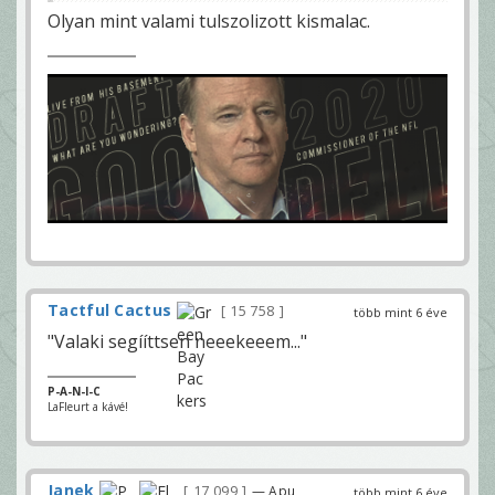
Olyan mint valami tulszolizott kismalac.
Tactful Cactus
15 758
több mint 6 éve
"Valaki segííttsen neeekeeem..."
P-A-N-I-C
LaFleurt a kávé!
Janek
17 099
— Apu
több mint 6 éve