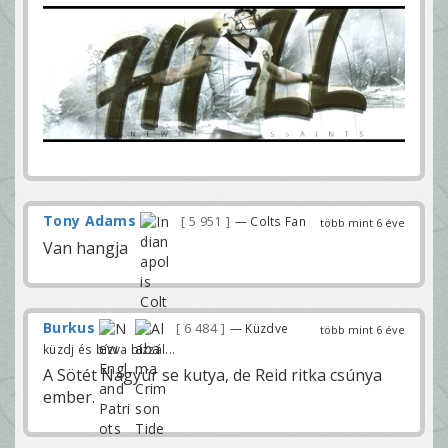
Tony Adams
5 951
— Colts Fan
több mint 6 éve
Van hangja
Burkus
6 484
— Küzdve
több mint 6 éve
küzdj és bízva bízzál...
A Sötét Nagyúr se kutya, de Reid ritka csúnya
ember.