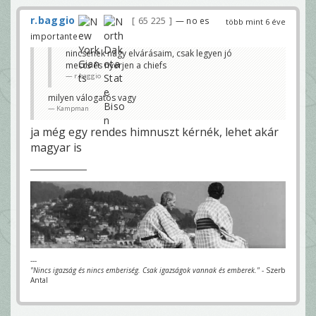
r.baggio
65 225
— no es
több mint 6 éve
importante
nincsenek nagy elvárásaim, csak legyen jó
meccs és nyerjen a chiefs
r.baggio
milyen válogatós vagy
Kampman
ja még egy rendes himnuszt kérnék, lehet akár
magyar is
---
"Nincs igazság és nincs emberiség. Csak igazságok vannak és emberek."
- Szerb
Antal