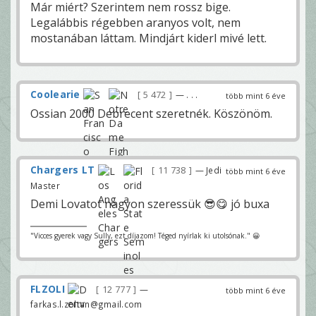
Már miért? Szerintem nem rossz bige.
Legalábbis régebben aranyos volt, nem
mostanában láttam. Mindjárt kiderl mivé lett.
Coolearie
5 472
— . . .
több mint 6 éve
Ossian 2000 Debrecent szeretnék. Köszönöm.
Chargers LT
11 738
— Jedi
több mint 6 éve
Master
Demi Lovatot nagyon szeressük 😎😋 jó buxa
"Vicces gyerek vagy Sully, ezt díjazom! Téged nyírlak ki utolsónak." 😀
FLZOLI
12 777
—
több mint 6 éve
farkas.l.zoltan@gmail.com