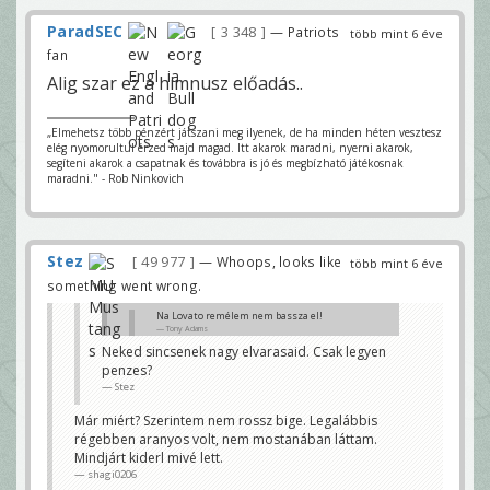
ParadSEC
3 348
— Patriots
több mint 6 éve
fan
Alig szar ez a himnusz előadás..
„Elmehetsz több pénzért játszani meg ilyenek, de ha minden héten vesztesz
elég nyomorultul érzed majd magad. Itt akarok maradni, nyerni akarok,
segíteni akarok a csapatnak és továbbra is jó és megbízható játékosnak
maradni." - Rob Ninkovich
Stez
49 977
— Whoops, looks like
több mint 6 éve
something went wrong.
Na Lovato remélem nem bassza el!
Tony Adams
Neked sincsenek nagy elvarasaid. Csak legyen
Tőlem elbaszhatja, ha utána megbaszhatom 😊
penzes?
shagi0206
Stez
Már miért? Szerintem nem rossz bige. Legalábbis
régebben aranyos volt, nem mostanában láttam.
Mindjárt kiderl mivé lett.
shagi0206