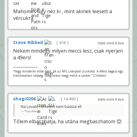
GM
Mahomes úgy néz ki , mint akinek leesett a
vércukra
Steve Ribbed
416
több mint 6 éve
Nekem mindegy milyen meccs lesz, csak nyerjen
a 49ers!
“Hogy mindenki értse őket, ők az NFL Liverpool szurkolói. A 49ers bagázs egy
kibírhatatlan népség, főleg mikor megy nekik a szekér.” (Chester)
shagi0206
14 490
több mint 6 éve
Na Lovato remélem nem bassza el!
Tony Adams
Tőlem elbaszhatja, ha utána megbaszhatom 😊