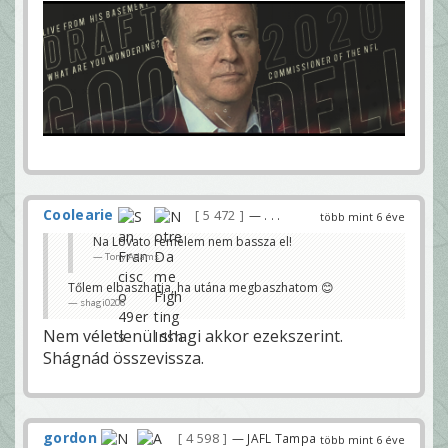
Coolearie
5 472
— . . .
több mint 6 éve
Na Lovato remélem nem bassza el!
Tony Adams
Tőlem elbaszhatja, ha utána megbaszhatom 😊
shagi0206
Nem véletlenül shagi akkor ezekszerint.
Shágnád összevissza.
gordon
4 598
— JAFL Tampa
több mint 6 éve