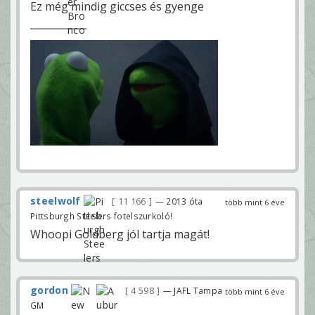
Ez még mindig giccses és gyenge
steelwolf
11 166
— 2013 óta
több mint 6 éve
Pittsburgh Steelers fotelszurkoló!
Whoopi Goldberg jól tartja magát!
gordon
4 598
— JAFL Tampa
több mint 6 éve
GM