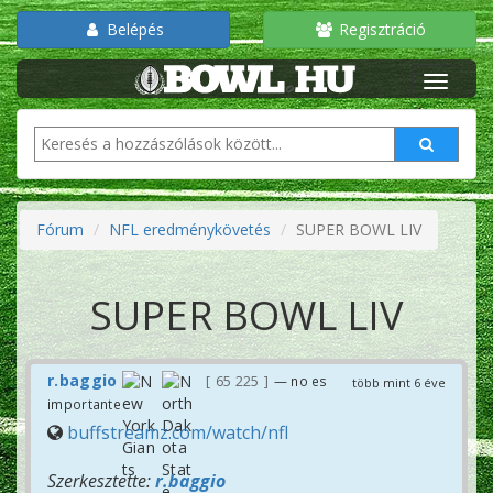
Belépés
Regisztráció
Fórum
NFL eredménykövetés
SUPER BOWL LIV
SUPER BOWL LIV
r.baggio
65 225
— no es
több mint 6 éve
importante
buffstreamz.com/watch/nfl
Szerkesztette:
r.baggio