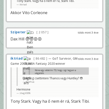
Tony Stark. Vagy ha ő nem ér rá, Stark Tibi.
Es ki fog csettinteni Thanos vagy Huntley? 😳
iktriad
RedFive
Akkor Vito Corleone
Szipeter
2 057
több mint 3 éve
Dax Hill 😡😡😡😡
iktriad
86 482
— GoT Survivor, GM
több mint 3 éve
Game 2018, NBA Fantasy 2020 winner
Kéne egy védelmi TD, hogy izgi legyen a
végjáték.
iktriad
Es ki fog csettinteni Thanos vagy Huntley? 😳
RedFive
De hat mar a vegjatek van.
gabor25
Hermione
shagi0206
Tony Stark. Vagy ha ő nem ér rá, Stark Tibi.