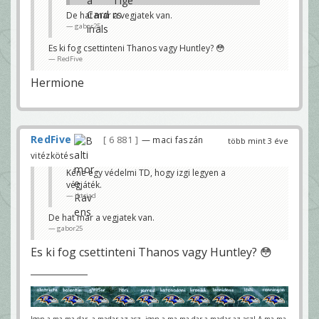
De hat mar a vegjatek van.
gabor25
Es ki fog csettinteni Thanos vagy Huntley? 😳
RedFive
Hermione
RedFive
6 881
— maci faszán
több mint 3 éve
vitézkötés
Kéne egy védelmi TD, hogy izgi legyen a
végjáték.
iktriad
De hat mar a vegjatek van.
gabor25
Es ki fog csettinteni Thanos vagy Huntley? 😳
Igen a ma-ma-dar, a madar az asz, igen a ma-ma-dar a madar az asz! A ma-ma-