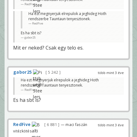
RedFive
Ha ezt megnyerjuk elrepulok a jeghideg Hoth
rendszerbe Tauntaun tenyesztonek.
RedFive
Es ha sbt is?
gabor25
Mit er neked? Csak egy telo es.
gabor25
5 242
több mint 3 éve
Ha ezt megnyerjuk elrepulok a jeghideg Hoth
rendszerbe Tauntaun tenyesztonek.
RedFive
Es ha sbt is?
RedFive
6 881
— maci faszán
több mint 3 éve
vitézkötés