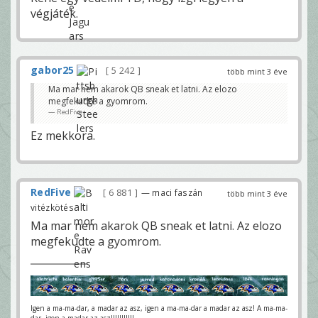
végjáték.
gabor25
5 242
több mint 3 éve
Ma mar nem akarok QB sneak et latni. Az elozo
megfekudte a gyomrom.
RedFive
Ez mekkora.
RedFive
6 881
— maci faszán
több mint 3 éve
vitézkötés
Ma mar nem akarok QB sneak et latni. Az elozo
megfekudte a gyomrom.
Igen a ma-ma-dar, a madar az asz, igen a ma-ma-dar a madar az asz! A ma-ma-
dar, igen a madar az asz!!!!!!!!!!!