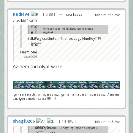
RedFive
6 881
— maci faszán
több mint 3 éve
vitézkötés
Kéne egy védelmi TD, hogy izgi legyen a
végjáték.
iktriad
Es ki fog csettinteni Thanos vagy Huntley? 😳
RedFive
De hat mar a vegjatek van.
gabor25
Hermione
shagi0206
Az nem tud olyat waze
Igen a ma-ma-dar, a madar az asz, igen a ma-ma-dar a madar az asz! A ma-ma-
dar, igen a madar az asz!!!!!!!!!!!
shagi0206
14 490
több mint 3 éve
Kéne egy védelmi TD, hogy izgi legyen a végjáték.
iktriad