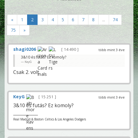
«
1
2
3
4
5
6
7
8
...
74
75
»
shagi0206
14 490
több mint 3 éve
3&10 és futás? Ez komoly?
KeyG
Csak 2. volt
KeyG
15 251
több mint 3 éve
3&10 és futás? Ez komoly?
Real Madrid & Boston Celtics & Los Angeles Dodgers