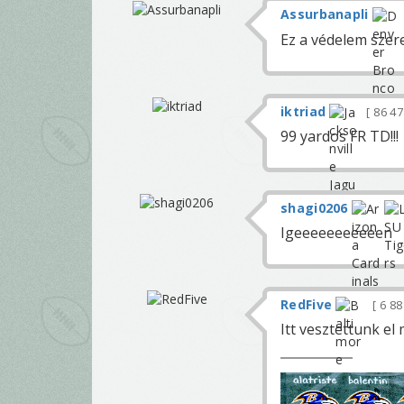
Assurbanapli
Ez a védelem szer
iktriad
86 4
99 yardos FR TD!!!
shagi0206
Igeeeeeeeeeeen
RedFive
6 8
Itt vesztettunk el