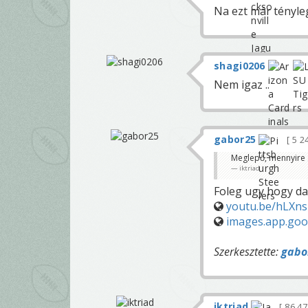
Na ezt már tényle
shagi0206
Nem igaz ..
gabor25
5 2
Meglepő, mennyire 
iktriad
Foleg ugy hogy da
youtu.be/hLXn
images.app.go
Szerkesztette:
gabo
iktriad
86 4