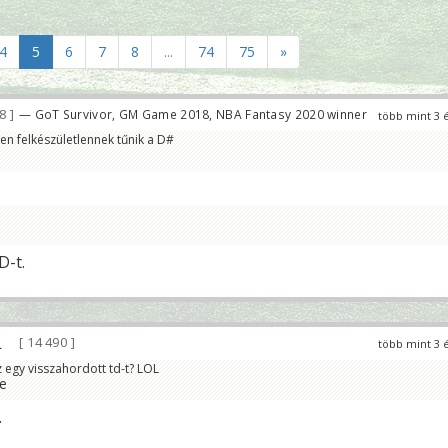
4
5
6
7
8
...
74
75
»
78
— GoT Survivor, GM Game 2018, NBA Fantasy 2020 winner
több mint 3 
en felkészületlennek tűnik a D#
D-t.
14 490
több mint 3 
 egy visszahordott td-t? LOL
.