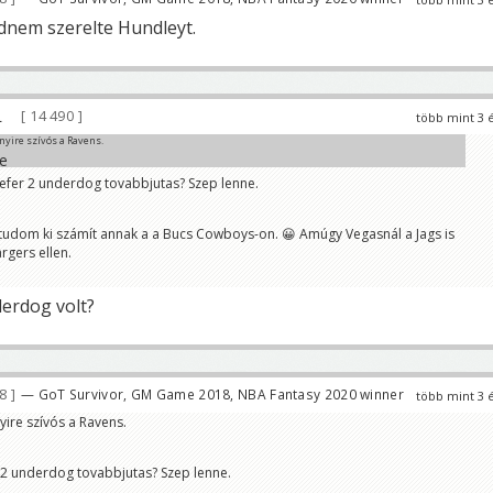
dnem szerelte Hundleyt.
14 490
több mint 3 
yire szívós a Ravens.
efer 2 underdog tovabbjutas? Szep lenne.
 tudom ki számít annak a a Bucs Cowboys-on. 😀 Amúgy Vegasnál a Jags is
rgers ellen.
derdog volt?
78
— GoT Survivor, GM Game 2018, NBA Fantasy 2020 winner
több mint 3 
ire szívós a Ravens.
 2 underdog tovabbjutas? Szep lenne.