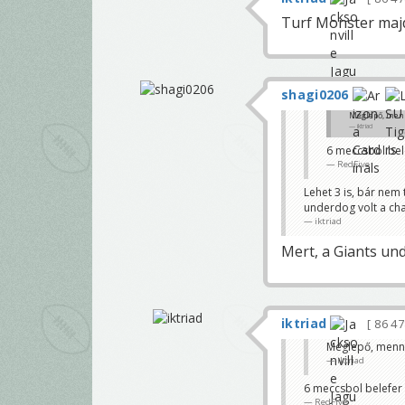
Turf Monster maj
shagi0206
Meglepő, menn
iktriad
6 meccsbol bel
RedFive
Lehet 3 is, bár nem
underdog volt a cha
iktriad
Mert, a Giants un
iktriad
86 4
Meglepő, menny
iktriad
6 meccsbol belefer
RedFive