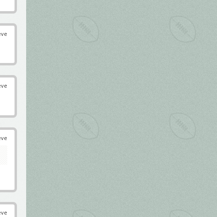
éve
éve
éve
éve