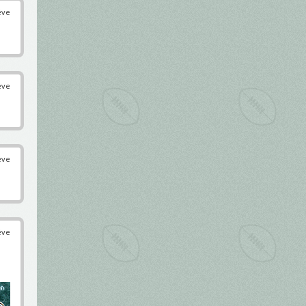
éve
éve
éve
éve