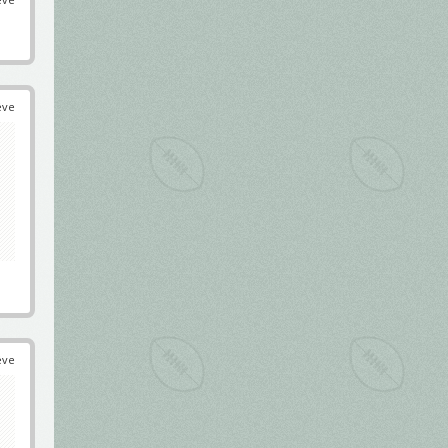
éve
éve