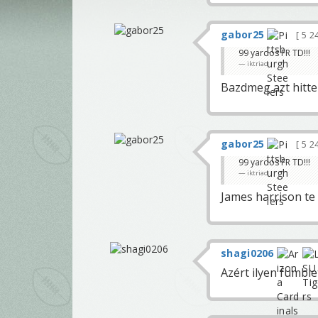
gabor25
5 2
99 yardos FR TD!!!
iktriad
Bazdmeg azt hittem
gabor25
5 2
99 yardos FR TD!!!
iktriad
James harrison te 
shagi0206
Azért ilyen fumblet