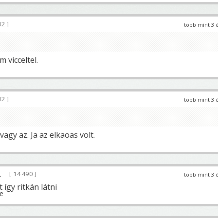
42
több mint 3 
 vicceltel.
42
több mint 3 
vagy az. Ja az elkaoas volt.
14 490
több mint 3 
 így ritkán látni