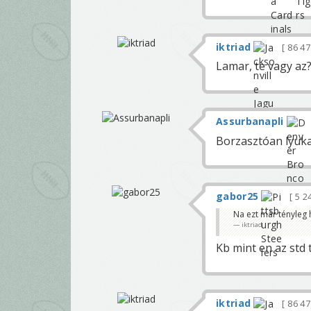
iktriad
86 4
Lamar, te vagy az
Assurbanapli
Borzasztóan lyuka
gabor25
5 2
Na ezt már tényleg 
iktriad
Kb mint en az std t
iktriad
86 4