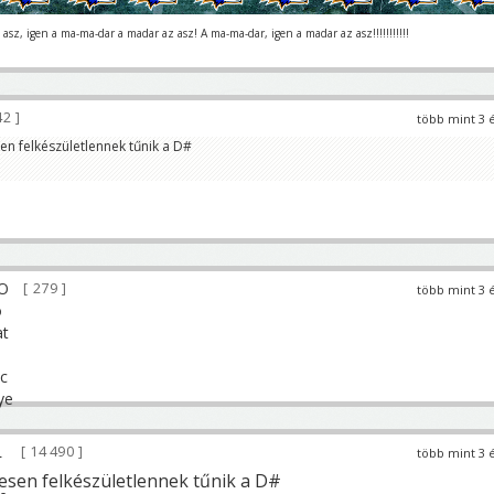
asz, igen a ma-ma-dar a madar az asz! A ma-ma-dar, igen a madar az asz!!!!!!!!!!!
42
több mint 3 
en felkészületlennek tűnik a D#
279
több mint 3 
14 490
több mint 3 
esen felkészületlennek tűnik a D#