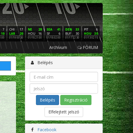
7
CHI
17
NE
28
SEA
41
DEN
33
PIT
6
NE
16
PHI
10
LAR
20
HOU
16
SF
6
BUF
30
HOU
30
LAC
3
SF
1:00
01/19 00:30
01/18 21:00
01/18 02:00
01/17 22:30
01/13 02:15
01/12 02:00
01/11 22:
Archívum
FÓRUM
Belépés
Regisztráció
Elfelejtett jelszó
Facebook