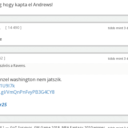
g hogy kapta el Andrews!
14 490
több mint 3 
42
több mint 3 
szívós a Ravens.
nzel washington nem jatszik.
s1U9I7k
o.gl/VmQnPnFvyPB3G4CY8
r25
78
— GoT Survivor, GM Game 2018, NBA Fantasy 2020 winner
több mint 3 