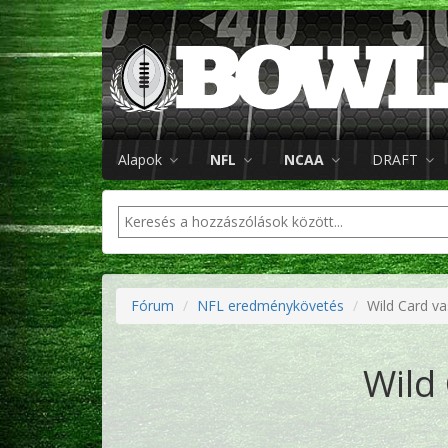
Alapok
NFL
NCAA
DRAFT
Fórum
NFL eredménykövetés
Wild Card v
Wild