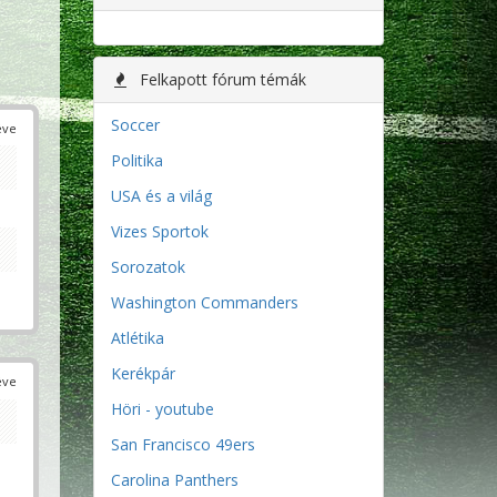
Felkapott fórum témák
Soccer
éve
Politika
USA és a világ
Vizes Sportok
Sorozatok
Washington Commanders
Atlétika
Kerékpár
éve
Höri - youtube
San Francisco 49ers
Carolina Panthers