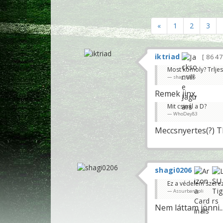
«
1
2
3
iktriad
86 4
Most komoly? Trljes
shagi0206
Remek jinx,
Mit csinál a D?
WhoDey83
Meccsnyertes(?) T
shagi0206
Ez a védelem szerez
Assurbanapli
Nem láttam jönni..