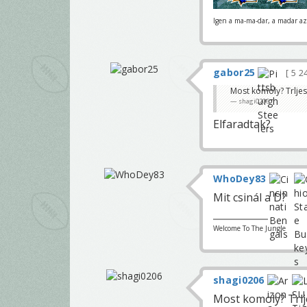
Igen a ma-ma-dar, a madar az 
gabor25
5 2
Most komoly? Trljes
shagi0206
Elfaradtak?
WhoDey83
Mit csinál a D?
Welcome To The Jungle
shagi0206
Most komoly? Trlj