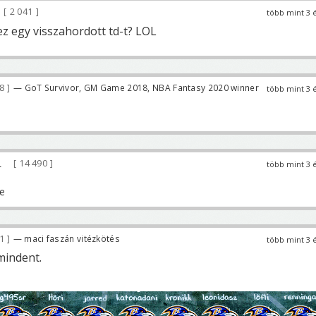
2 041
több mint 3 
ez egy visszahordott td-t? LOL
78
— GoT Survivor, GM Game 2018, NBA Fantasy 2020 winner
több mint 3 
14 490
több mint 3 
81
— maci faszán vitézkötés
több mint 3 
 mindent.