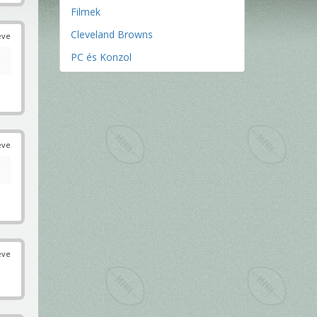
Filmek
Cleveland Browns
éve
PC és Konzol
éve
éve