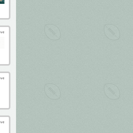
éve
éve
éve