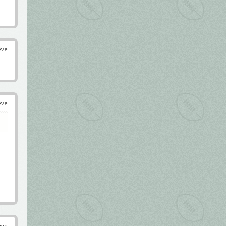
éve
éve
éve