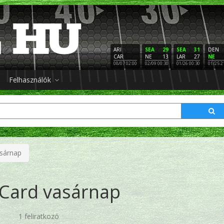
ARI
SEA
29
SEA
31
DEN
CAR
NE
13
LAR
27
NE
08/07 02:00
02/09 00:30
01/26 00:30
01/25 2
Felhasználók
asárnap
 Card vasárnap
1 feliratkozó