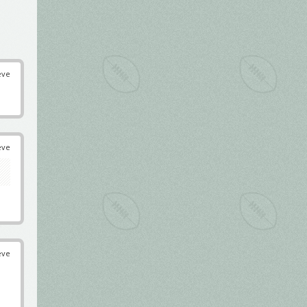
éve
éve
éve