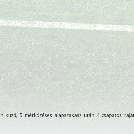
n küzd, 5 mérkőzéses alapszakasz után 4 csapatos rájá