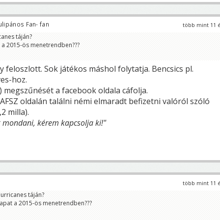
lipános Fan- fan
több mint 11 
canes táján?
at a 2015-ös menetrendben???
 feloszlott. Sok játékos máshol folytatja. Bencsics pl.
es-hoz.
) megszűnését a facebook oldala cáfolja.
FSZ oldalán találni némi elmaradt befizetni valóról szóló
2 milla).
 mondani, kérem kapcsolja ki!"
több mint 11 
Hurricanes táján?
csapat a 2015-ös menetrendben???