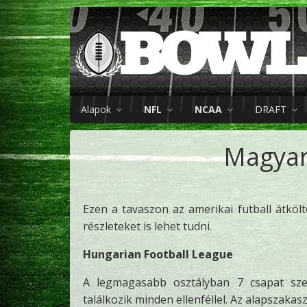
Alapok
NFL
NCAA
DRAFT
Magyar
Ezen a tavaszon az amerikai futball átkö
részleteket is lehet tudni.
Hungarian Football League
A legmagasabb osztályban 7 csapat szer
találkozik minden ellenféllel. Az alapszakas