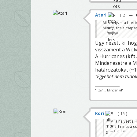
Atari
2
— Tu
Mi a helyzet a Hurri
Miért nincs a csap
FunHun
Úgy nézett ki, hogy
visszament a Wolv
A Hurricanes (
kft.
Mindenesetre a MA
határozatokat (~1,
"Egyebet nem tudok
"Itt?? ... Mindenki!"
Kori
15
Mi a helyzet a 
Miért nincs a 
FunHun