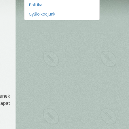
Politika
Gyűlölködjünk
denek
apat