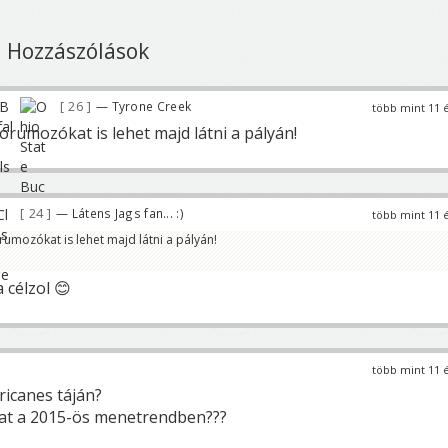
Hozzászólások
26
— Tyrone Creek
több mint 11 
órumozókat is lehet majd látni a pályán!
24
— Látens Jags fan... :)
több mint 11 
umozókat is lehet majd látni a pályán!
célzol 😊
több mint 11 
ricanes táján?
pat a 2015-ös menetrendben???