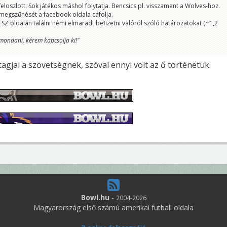
feloszlott. Sok játékos máshol folytatja. Bencsics pl. visszament a Wolves-hoz.
 megszűnését a facebook oldala cáfolja.
Z oldalán találni némi elmaradt befizetni valóról szóló határozatokat (~1,2
mondani, kérem kapcsolja ki!"
agjai a szövetségnek, szóval ennyi volt az ő történetük.
Bowl.hu
-
2004-2026
Magyarország első számú amerikai futball oldala