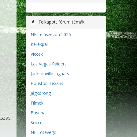
Felkapott fórum témák
NFL előszezon 2026
Kerékpár
Viccek
Las Vegas Raiders
Jacksonville Jaguars
Houston Texans
Jégkorong
Filmek
Baseball
tszás
Soccer
NFL csevegő