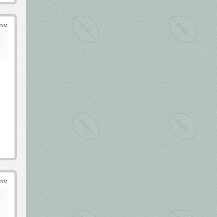
éve
éve