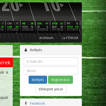
7
CHI
17
NE
28
SEA
41
DEN
33
PIT
6
NE
16
PHI
10
LAR
20
HOU
16
SF
6
BUF
30
HOU
30
LAC
3
SF
1:00
01/19 00:30
01/18 21:00
01/18 02:00
01/17 22:30
01/13 02:15
01/12 02:00
01/11 22:
Archívum
FÓRUM
Belépés
írek
már a
Regisztráció
Elfelejtett jelszó
sapat
Facebook