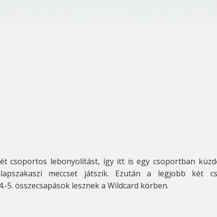
t csoportos lebonyolítást, így itt is egy csoportban küz
apszakaszi meccset játszik. Ezután a legjobb két cs
4.-5. összecsapások lesznek a Wildcard körben.