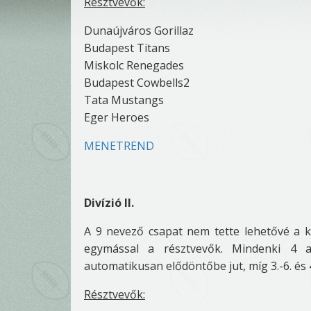
Résztvevők:
Dunaújváros Gorillaz
Budapest Titans
Miskolc Renegades
Budapest Cowbells2
Tata Mustangs
Eger Heroes
MENETREND
Divízió II.
A 9 nevező csapat nem tette lehetővé a ké
egymással a résztvevők. Mindenki 4 al
automatikusan elődöntőbe jut, míg 3.-6. és 
Résztvevők: