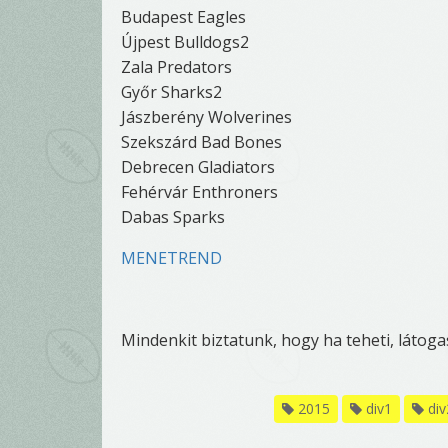
Budapest Eagles
Újpest Bulldogs2
Zala Predators
Győr Sharks2
Jászberény Wolverines
Szekszárd Bad Bones
Debrecen Gladiators
Fehérvár Enthroners
Dabas Sparks
MENETREND
Mindenkit biztatunk, hogy ha teheti, látog
2015
div1
div