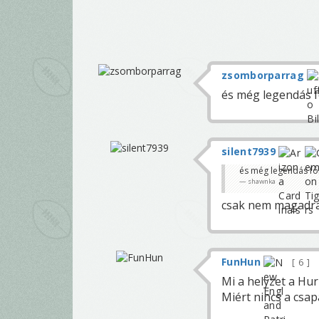
zsomborparrag
és még legendás f
silent7939
és még legendás fór
shawnka
csak nem magadra 
FunHun
6
Mi a helyzet a Hur
Miért nincs a csa