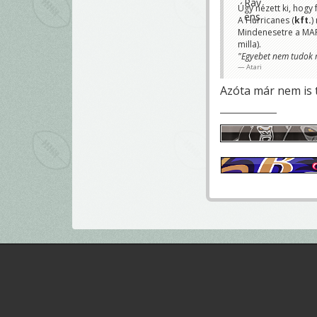
Úgy nézett ki, hogy 
A Hurricanes (
kft.
)
Mindenesetre a MAFS
milla).
"Egyebet nem tudok 
Atari
Azóta már nem is t