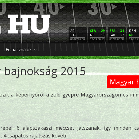
ARI
SEA
29
SEA
31
DEN
CAR
NE
13
LAR
27
NE
08/07 02:00
02/09 00:30
01/26 00:30
01/25 2
Felhasználók
 bajnokság 2015
Magyar h
ltözik a képernyőről a zöld gyepre Magyarországon és im
epel, 6 alapszakaszi meccset játszanak, így minden c
zt 4 csapatos rájátszás követi