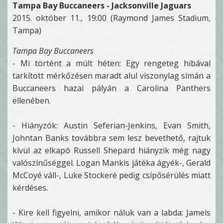
Tampa Bay Buccaneers - Jacksonville Jaguars
2015. október 11., 19:00 (Raymond James Stadium,
Tampa)
Tampa Bay Buccaneers
- Mi történt a múlt héten: Egy rengeteg hibával
tarkított mérkőzésen maradt alul viszonylag simán a
Buccaneers hazai pályán a Carolina Panthers
ellenében.
- Hiányzók: Austin Seferian-Jenkins, Evan Smith,
Johntan Banks továbbra sem lesz bevethető, rajtuk
kívül az elkapó Russell Shepard hiányzik még nagy
valószínűséggel. Logan Mankis játéka ágyék-, Gerald
McCoyé váll-, Luke Stockeré pedig csípősérülés miatt
kérdéses.
- Kire kell figyelni, amikor náluk van a labda: Jameis