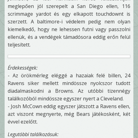
meglepően jól szerepelt a San Diego ellen, 116
scrimmage yardot és egy elkapott touchdownt is
szerzett. A baltimore-i védelem pedig nem olyan
kiemelkedő, hogy ne lehessen futni vagy passzolni
ellenük, és a vendégek támadósora eddig erőn felül
teljesített.
Érdekességek:
- Az örökmérleg eléggé a hazaiak felé billen, 24
Ravens siker mellett mindössze nyolcszor tudott
diadalmaskodni a Browns. Az utóbbi tizennégy
találkozóból mindössze egyszer nyert a Cleveland.
- Josh McCown eddig egyszer játszott a Ravens ellen,
azt viszont megnyerte, még Bears játékosként, két
évvel ezelőtt.
Legutóbbi találkozásuk: