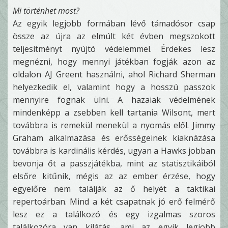
Mi történhet most?
Az egyik legjobb formában lévő támadósor csap
össze az újra az elmúlt két évben megszokott
teljesítményt nyújtó védelemmel. Érdekes lesz
megnézni, hogy mennyi játékban fogják azon az
oldalon AJ Greent használni, ahol Richard Sherman
helyezkedik el, valamint hogy a hosszú passzok
mennyire fognak ülni. A hazaiak védelmének
mindenképp a zsebben kell tartania Wilsont, mert
továbbra is remekül menekül a nyomás elől. Jimmy
Graham alkalmazása és erősségeinek kiaknázása
továbbra is kardinális kérdés, ugyan a Hawks jobban
bevonja őt a passzjátékba, mint az statisztikáiból
elsőre kitűnik, mégis az az ember érzése, hogy
egyelőre nem találják az ő helyét a taktikai
repertoárban. Mind a két csapatnak jó erő felmérő
lesz ez a találkozó és egy izgalmas szoros
találkozóra van kilátás, ami az egyik legjobb