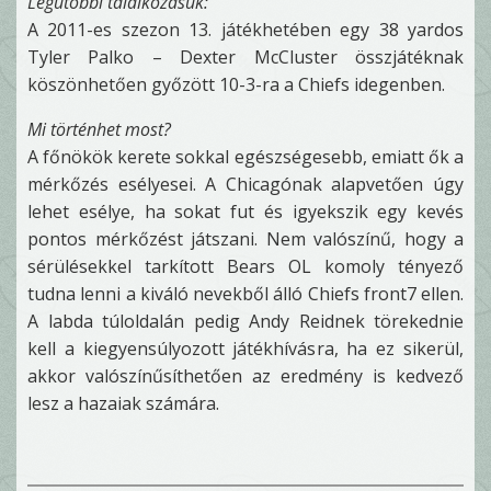
Legutóbbi találkozásuk:
A 2011-es szezon 13. játékhetében egy 38 yardos
Tyler Palko – Dexter McCluster összjátéknak
köszönhetően győzött 10-3-ra a Chiefs idegenben.
Mi történhet most?
A főnökök kerete sokkal egészségesebb, emiatt ők a
mérkőzés esélyesei. A Chicagónak alapvetően úgy
lehet esélye, ha sokat fut és igyekszik egy kevés
pontos mérkőzést játszani. Nem valószínű, hogy a
sérülésekkel tarkított Bears OL komoly tényező
tudna lenni a kiváló nevekből álló Chiefs front7 ellen.
A labda túloldalán pedig Andy Reidnek törekednie
kell a kiegyensúlyozott játékhívásra, ha ez sikerül,
akkor valószínűsíthetően az eredmény is kedvező
lesz a hazaiak számára.