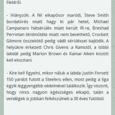
Fieldről.
- Hiányzók: A fél elkapósor maródi, Steve Smith
bordatörés miatt hagy ki pár hetet, Michael
Campanaro hátsérülés miatt került IR-re, Breshad
Perriman térdműtéte miatt nem bevethető, Crockett
Gilmore összekötő pedig vádli sérüléssel bajlódik. A
helyükre érkezett Chris Givens a Ramstől, a többi
labdát pedig Marlon Brown és Kamar Aiken között
kell elosztani.
- Kire kell figyelni, mikor náluk a labda: Justin Forsett
150 yardot futott a Steelers ellen, most pedig a liga
egyik leggyengébb védelmével találkozik. Így viszont,
hogy nincs nagyon egészséges elkapó, talán a
vendégek is jobban felkészülnek a 30 éves futóból.