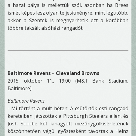
a hazai pálya is mellettük szól, azonban ha Brees
ismét képes lesz olyan teljesítményre, mint legutóbb,
akkor a Szentek is megnyerhetik ezt a korábban
többre taksált alsóházi rangadót.
Baltimore Ravens – Cleveland Browns
2015. október 11., 19:00 (M&T Bank Stadium,
Baltimore)
Baltimore Ravens
- Mi történt a múlt héten: A csütörtök esti rangadó
kereteiben játszottak a Pittsburgh Steelers ellen, és
Josh Scoobe két kihagyott mezőnygólkísérletének
köszönhetően végül győztesként távoztak a Heinz