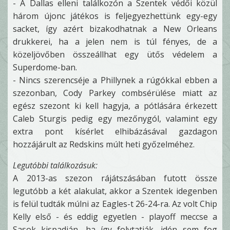
- A Dallas elleni találkozón a Szentek védői közül
három újonc játékos is feljegyezhettünk egy-egy
sacket, így azért bizakodhatnak a New Orleans
drukkerei, ha a jelen nem is túl fényes, de a
közeljövőben összeállhat egy ütős védelem a
Superdome-ban.
- Nincs szerencséje a Phillynek a rúgókkal ebben a
szezonban, Cody Parkey combsérülése miatt az
egész szezont ki kell hagyja, a pótlására érkezett
Caleb Sturgis pedig egy mezőnygól, valamint egy
extra pont kísérlet elhibázásával gazdagon
hozzájárult az Redskins múlt heti győzelméhez.
Legutóbbi találkozásuk:
A 2013-as szezon rájátszásában futott össze
legutóbb a két alakulat, akkor a Szentek idegenben
is felül tudták múlni az Eagles-t 26-24-ra. Az volt Chip
Kelly első - és eddig egyetlen - playoff meccse a
Sasok kispadján, ha így folytatják, idén sem fog