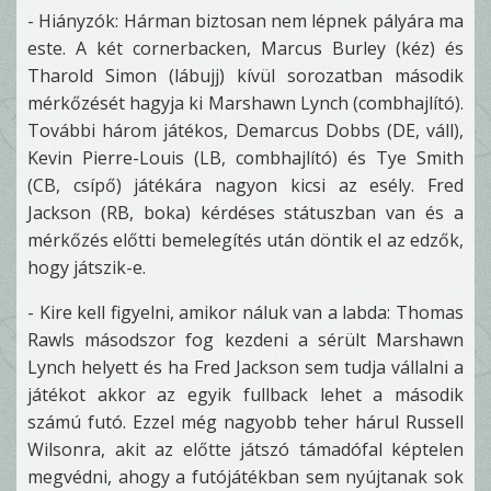
- Hiányzók: Hárman biztosan nem lépnek pályára ma
este. A két cornerbacken, Marcus Burley (kéz) és
Tharold Simon (lábujj) kívül sorozatban második
mérkőzését hagyja ki Marshawn Lynch (combhajlító).
További három játékos, Demarcus Dobbs (DE, váll),
Kevin Pierre-Louis (LB, combhajlító) és Tye Smith
(CB, csípő) játékára nagyon kicsi az esély. Fred
Jackson (RB, boka) kérdéses státuszban van és a
mérkőzés előtti bemelegítés után döntik el az edzők,
hogy játszik-e.
- Kire kell figyelni, amikor náluk van a labda: Thomas
Rawls másodszor fog kezdeni a sérült Marshawn
Lynch helyett és ha Fred Jackson sem tudja vállalni a
játékot akkor az egyik fullback lehet a második
számú futó. Ezzel még nagyobb teher hárul Russell
Wilsonra, akit az előtte játszó támadófal képtelen
megvédni, ahogy a futójátékban sem nyújtanak sok