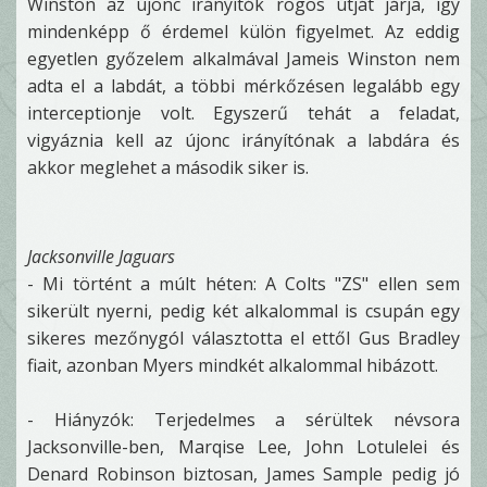
Winston az újonc irányítók rögös útját járja, így
mindenképp ő érdemel külön figyelmet. Az eddig
egyetlen győzelem alkalmával Jameis Winston nem
adta el a labdát, a többi mérkőzésen legalább egy
interceptionje volt. Egyszerű tehát a feladat,
vigyáznia kell az újonc irányítónak a labdára és
akkor meglehet a második siker is.
Jacksonville Jaguars
- Mi történt a múlt héten: A Colts "ZS" ellen sem
sikerült nyerni, pedig két alkalommal is csupán egy
sikeres mezőnygól választotta el ettől Gus Bradley
fiait, azonban Myers mindkét alkalommal hibázott.
- Hiányzók: Terjedelmes a sérültek névsora
Jacksonville-ben, Marqise Lee, John Lotulelei és
Denard Robinson biztosan, James Sample pedig jó