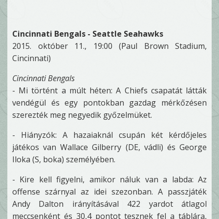
Cincinnati Bengals - Seattle Seahawks
2015. október 11., 19:00 (Paul Brown Stadium,
Cincinnati)
Cincinnati Bengals
- Mi történt a múlt héten: A Chiefs csapatát látták
vendégül és egy pontokban gazdag mérkőzésen
szerezték meg negyedik győzelmüket.
- Hiányzók: A hazaiaknál csupán két kérdőjeles
játékos van Wallace Gilberry (DE, vádli) és George
Iloka (S, boka) személyében.
- Kire kell figyelni, amikor náluk van a labda: Az
offense szárnyal az idei szezonban. A passzjáték
Andy Dalton irányításával 422 yardot átlagol
meccsenként és 30,4 pontot tesznek fel a táblára,