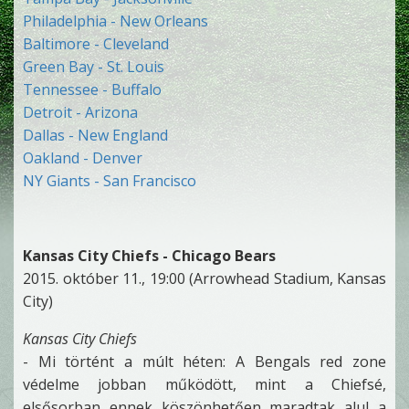
Philadelphia - New Orleans
Baltimore - Cleveland
Green Bay - St. Louis
Tennessee - Buffalo
Detroit - Arizona
Dallas - New England
Oakland - Denver
NY Giants - San Francisco
Kansas City Chiefs - Chicago Bears
2015. október 11., 19:00 (Arrowhead Stadium, Kansas
City)
Kansas City Chiefs
- Mi történt a múlt héten: A Bengals red zone
védelme jobban működött, mint a Chiefsé,
elsősorban ennek köszönhetően maradtak alul a