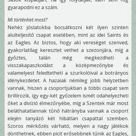
gyarapodni ez a szám.
Mi történhet most?
Nehéz jóslatokba bocsátkozni két ilyen szinten
alulteljesítő csapat esetében, mint az idei Saints és
az Eagles. Az biztos, hogy aki vereséget szenved,
gyakorlatilag keresztet vethet a szezonjára, míg a
győztes, talán még megkezdheti a
visszakapaszkodást a középmezőnybe és
valamelyest feledtetheti a szurkolóival a botrányos
idénykezdetet. A hazaiak némileg jobb helyzetben
vannak, hiszen a csoportjukban a többi csapat sem
brillírozik, így egy-két győzelem ismét odahelyezheti
őket a divízió élmezőnyébe, míg a Szentek már most
beláthatatlannak tűnő hátrányba vannak a csoport
elején tanyázó két hibátlan csapattal szemben.
Szoros mérkőzés várható, melyen a nagy játékok
dönthetnek, ebben picit erősebbnek tűnik az Eagles,