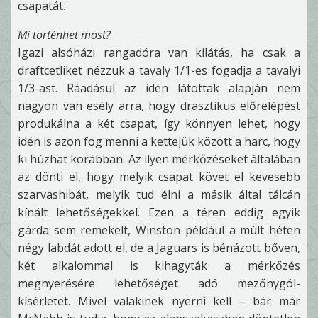
csapatát.
Mi történhet most?
Igazi alsóházi rangadóra van kilátás, ha csak a
draftcetliket nézzük a tavaly 1/1-es fogadja a tavalyi
1/3-ast. Ráadásul az idén látottak alapján nem
nagyon van esély arra, hogy drasztikus előrelépést
produkálna a két csapat, így könnyen lehet, hogy
idén is azon fog menni a kettejük között a harc, hogy
ki húzhat korábban. Az ilyen mérkőzéseket általában
az dönti el, hogy melyik csapat követ el kevesebb
szarvashibát, melyik tud élni a másik által tálcán
kínált lehetőségekkel. Ezen a téren eddig egyik
gárda sem remekelt, Winston például a múlt héten
négy labdát adott el, de a Jaguars is bénázott bőven,
két alkalommal is kihagyták a mérkőzés
megnyerésére lehetőséget adó mezőnygól-
kísérletet. Mivel valakinek nyerni kell – bár már