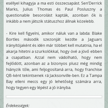
eséllyel kihagyja a ma esti összecsapást. Sen’Derrick
Marks, Julius Thomas és Paul Posluszny a
questionable besorolást kapták, azonban ők is
inkább a nem játszik státuszhoz állnak közelebb.
- Kire kell figyelni, amikor náluk van a labda: Blake
Bortles második szezonját kezdte a Jaguars
irányítójaként és idén már többet kell mutatnia, ha el
akarja hitetni a szurkolókkal, hogy övé a jövő ebben
a csapatban. Azzal nem vádolható, hogy nem
fejlődött, azonban az a bizonyos plusz még mindig
hiányzik tőle, ami feljogosítaná arra, hogy franchise
QB-ként tekintsenek rá Jacksonville-ben. Ez a Tampa
Bay elleni meccs egy jó lehetőség számára arra,
hogy tegyen egy lépést a jó irányba.
Érdekességek: