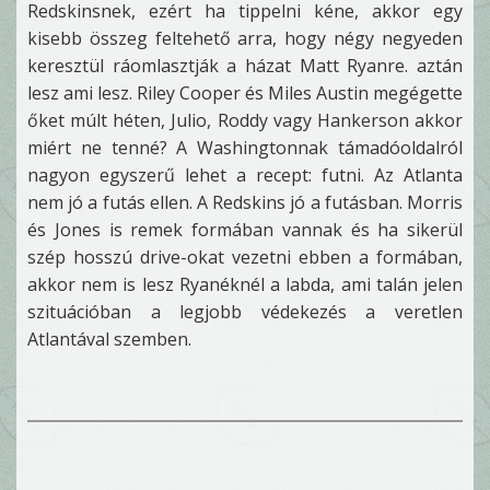
Redskinsnek, ezért ha tippelni kéne, akkor egy
kisebb összeg feltehető arra, hogy négy negyeden
keresztül ráomlasztják a házat Matt Ryanre. aztán
lesz ami lesz. Riley Cooper és Miles Austin megégette
őket múlt héten, Julio, Roddy vagy Hankerson akkor
miért ne tenné? A Washingtonnak támadóoldalról
nagyon egyszerű lehet a recept: futni. Az Atlanta
nem jó a futás ellen. A Redskins jó a futásban. Morris
és Jones is remek formában vannak és ha sikerül
szép hosszú drive-okat vezetni ebben a formában,
akkor nem is lesz Ryanéknél a labda, ami talán jelen
szituációban a legjobb védekezés a veretlen
Atlantával szemben.