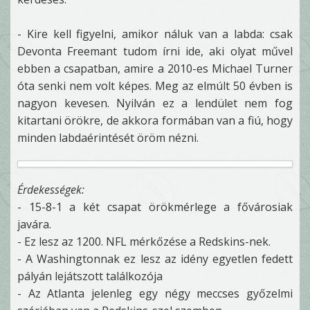
- Kire kell figyelni, amikor náluk van a labda: csak
Devonta Freemant tudom írni ide, aki olyat művel
ebben a csapatban, amire a 2010-es Michael Turner
óta senki nem volt képes. Meg az elmúlt 50 évben is
nagyon kevesen. Nyilván ez a lendület nem fog
kitartani örökre, de akkora formában van a fiú, hogy
minden labdaérintését öröm nézni.
Érdekességek:
- 15-8-1 a két csapat örökmérlege a fővárosiak
javára.
- Ez lesz az 1200. NFL mérkőzése a Redskins-nek.
- A Washingtonnak ez lesz az idény egyetlen fedett
pályán lejátszott találkozója
- Az Atlanta jelenleg egy négy meccses győzelmi