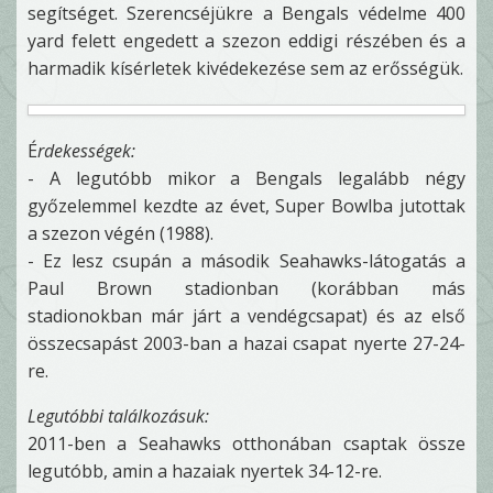
segítséget. Szerencséjükre a Bengals védelme 400
yard felett engedett a szezon eddigi részében és a
harmadik kísérletek kivédekezése sem az erősségük.
É
rdekességek:
- A legutóbb mikor a Bengals legalább négy
győzelemmel kezdte az évet, Super Bowlba jutottak
a szezon végén (1988).
- Ez lesz csupán a második Seahawks-látogatás a
Paul Brown stadionban (korábban más
stadionokban már járt a vendégcsapat) és az első
összecsapást 2003-ban a hazai csapat nyerte 27-24-
re.
Legutóbbi találkozásuk:
2011-ben a Seahawks otthonában csaptak össze
legutóbb, amin a hazaiak nyertek 34-12-re.