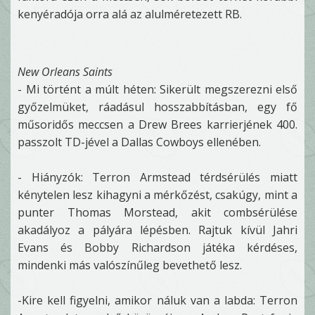
kenyéradója orra alá az alulméretezett RB.
New Orleans Saints
- Mi történt a múlt héten: Sikerült megszerezni első
győzelmüket, ráadásul hosszabbításban, egy fő
műsoridős meccsen a Drew Brees karrierjének 400.
passzolt TD-jével a Dallas Cowboys ellenében.
- Hiányzók: Terron Armstead térdsérülés miatt
kénytelen lesz kihagyni a mérkőzést, csakúgy, mint a
punter Thomas Morstead, akit combsérülése
akadályoz a pályára lépésben. Rajtuk kívül Jahri
Evans és Bobby Richardson játéka kérdéses,
mindenki más valószínűleg bevethető lesz.
-Kire kell figyelni, amikor náluk van a labda: Terron