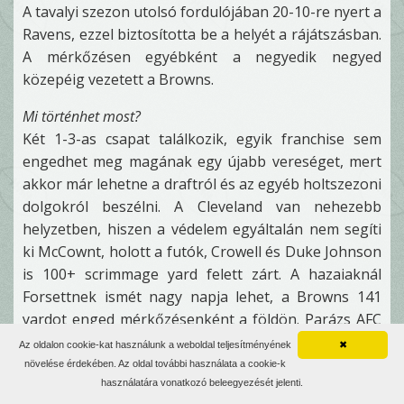
A tavalyi szezon utolsó fordulójában 20-10-re nyert a
Ravens, ezzel biztosította be a helyét a rájátszásban.
A mérkőzésen egyébként a negyedik negyed
közepéig vezetett a Browns.
Mi történhet most?
Két 1-3-as csapat találkozik, egyik franchise sem
engedhet meg magának egy újabb vereséget, mert
akkor már lehetne a draftról és az egyéb holtszezoni
dolgokról beszélni. A Cleveland van nehezebb
helyzetben, hiszen a védelem egyáltalán nem segíti
ki McCownt, holott a futók, Crowell és Duke Johnson
is 100+ scrimmage yard felett zárt. A hazaiaknál
Forsettnek ismét nagy napja lehet, a Browns 141
yardot enged mérkőzésenként a földön. Parázs AFC
North rangadóra van kilátás, ha a vendégek
Az oldalon cookie-kat használunk a weboldal teljesítményének
✖
vereséggel távoznak, nem lesz meglepő, ha
növelése érdekében. Az oldal további használata a cookie-k
edzőváltással kapcsolatos pletykák szárnyra kapnak.
használatára vonatkozó beleegyezését jelenti.