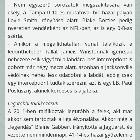
- Nem egyszerű sorozatok megszakítására van
esély, a Tampa 0-10-es mutatóval bír hazai pályán
Lovie Smith irányítása alatt, Blake Bortles pedig
nyeretlen vendégként az NFL-ben, az is egy 0-8-as
széria.
- Amikor a megállíthatatlan vonat találkozik a
ledönthetetlen fallal. Jameis Winstonnak igencsak
nehezére esik vigyázni a labdára, hét interceptiont is
dobott már négy meccs alatt, azonban a Jacksonville
védőinek nehéz lesz odadobni a labdát, eddig csak
egy interceptiont tudtak szerezni, azt is egy LB, Paul
Posluszny, akinek kérdéses is a játéka.
Legutóbbi találkozásuk:
A 2011-ben találkoztak legutóbb a felek, aki már
akkor sem tartoztak a liga élvonalába. Akkor még a
„legendás” Blaine Gabbert irányította a Jaguarst, és
vezette nem mindennapi, 41-14-es hazai győzelemre