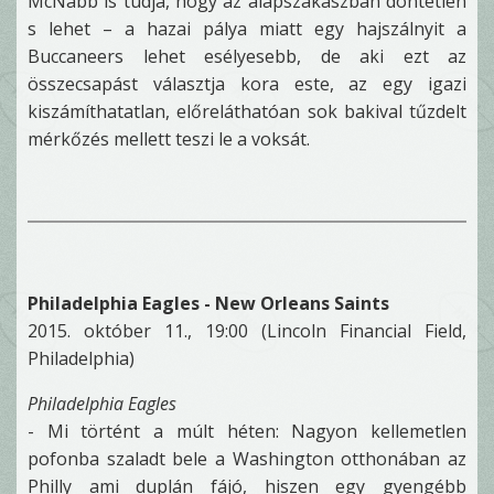
McNabb is tudja, hogy az alapszakaszban döntetlen
s lehet – a hazai pálya miatt egy hajszálnyit a
Buccaneers lehet esélyesebb, de aki ezt az
összecsapást választja kora este, az egy igazi
kiszámíthatatlan, előreláthatóan sok bakival tűzdelt
mérkőzés mellett teszi le a voksát.
Philadelphia Eagles - New Orleans Saints
2015. október 11., 19:00 (Lincoln Financial Field,
Philadelphia)
Philadelphia Eagles
- Mi történt a múlt héten: Nagyon kellemetlen
pofonba szaladt bele a Washington otthonában az
Philly ami duplán fájó, hiszen egy gyengébb