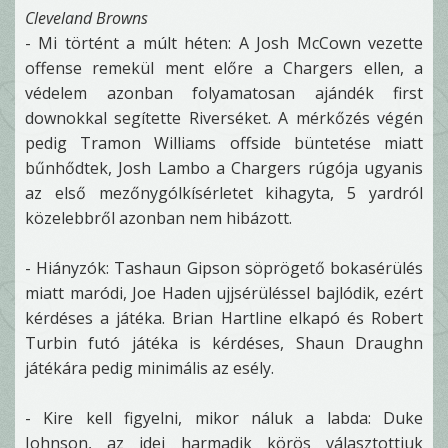
Cleveland Browns
- Mi történt a múlt héten: A Josh McCown vezette
offense remekül ment előre a Chargers ellen, a
védelem azonban folyamatosan ajándék first
downokkal segítette Riverséket. A mérkőzés végén
pedig Tramon Williams offside büntetése miatt
bűnhődtek, Josh Lambo a Chargers rúgója ugyanis
az első mezőnygólkísérletet kihagyta, 5 yardról
közelebbről azonban nem hibázott.
- Hiányzók: Tashaun Gipson söprögető bokasérülés
miatt maródi, Joe Haden ujjsérüléssel bajlódik, ezért
kérdéses a játéka. Brian Hartline elkapó és Robert
Turbin futó játéka is kérdéses, Shaun Draughn
játékára pedig minimális az esély.
- Kire kell figyelni, mikor náluk a labda: Duke
Johnson, az idei harmadik körös választottjuk