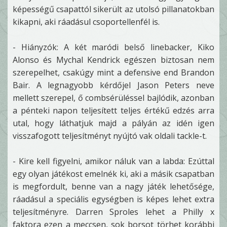
képességű csapattól sikerült az utolsó pillanatokban
kikapni, aki ráadásul csoportellenfél is.
- Hiányzók: A két maródi belső linebacker, Kiko
Alonso és Mychal Kendrick egészen biztosan nem
szerepelhet, csakúgy mint a defensive end Brandon
Bair. A legnagyobb kérdőjel Jason Peters neve
mellett szerepel, ő combsérüléssel bajlódik, azonban
a pénteki napon teljesített teljes értékű edzés arra
utal, hogy láthatjuk majd a pályán az idén igen
visszafogott teljesítményt nyújtó vak oldali tackle-t.
- Kire kell figyelni, amikor náluk van a labda: Ezúttal
egy olyan játékost emelnék ki, aki a másik csapatban
is megfordult, benne van a nagy játék lehetősége,
ráadásul a speciális egységben is képes lehet extra
teljesítményre. Darren Sproles lehet a Philly x
faktora ezen a meccsen, sok borsot törhet korábbi