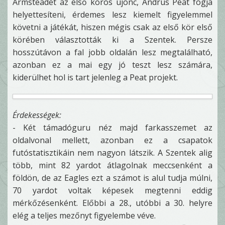
Armsteadet az első körös újonc, Andrus Peat fogja
helyettesíteni, érdemes lesz kiemelt figyelemmel
követni a játékát, hiszen mégis csak az első kör első
körében választották ki a Szentek. Persze
hosszútávon a fal jobb oldalán lesz megtalálható,
azonban ez a mai egy jó teszt lesz számára,
kiderülhet hol is tart jelenleg a Peat projekt.
Érdekességek:
- Két támadóguru néz majd farkasszemet az
oldalvonal mellett, azonban ez a csapatok
futóstatisztikáin nem nagyon látszik. A Szentek alig
több, mint 82 yardot átlagolnak meccsenként a
földön, de az Eagles ezt a számot is alul tudja múlni,
70 yardot voltak képesek megtenni eddig
mérkőzésenként. Előbbi a 28., utóbbi a 30. helyre
elég a teljes mezőnyt figyelembe véve.