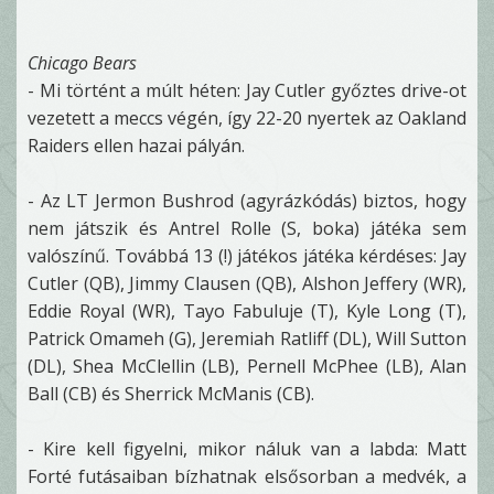
Chicago Bears
- Mi történt a múlt héten: Jay Cutler győztes drive-ot
vezetett a meccs végén, így 22-20 nyertek az Oakland
Raiders ellen hazai pályán.
- Az LT Jermon Bushrod (agyrázkódás) biztos, hogy
nem játszik és Antrel Rolle (S, boka) játéka sem
valószínű. Továbbá 13 (!) játékos játéka kérdéses: Jay
Cutler (QB), Jimmy Clausen (QB), Alshon Jeffery (WR),
Eddie Royal (WR), Tayo Fabuluje (T), Kyle Long (T),
Patrick Omameh (G), Jeremiah Ratliff (DL), Will Sutton
(DL), Shea McClellin (LB), Pernell McPhee (LB), Alan
Ball (CB) és Sherrick McManis (CB).
- Kire kell figyelni, mikor náluk van a labda: Matt
Forté futásaiban bízhatnak elsősorban a medvék, a