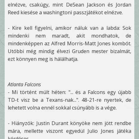
elnézve, csakúgy, mint DeSean Jackson és Jordan
Reed kiesése a washingtoni passzjátékot elnézve.
- Kire kell figyelni, amikor náluk van a labda: Sok
mindenki nem maradt, akit mondhatok, de
mindenképpen az Alfred Morris-Matt Jones kombót.
Utóbbi még mindig élvezi Gruden mester bizalmát,
ezt könnyen meg is hálálhatja.
Atlanta Falcons
- Mi történt múlt héten: "... és a Falcons egy újabb
TD-t visz be a Texans-nak...". 48-21-re nyertek, de
lehetett volna ennél sokkal csúnyább is a vége.
- Hiányzók: Justin Durant könyöke nem jött rendbe
mára, mellette viszont egyedül Julio Jones játéka
kérdéses.