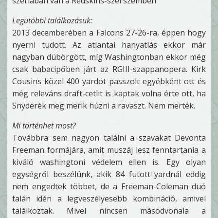
szériában van a Redskins-szel szemben
Legutóbbi találkozásuk:
2013 decemberében a Falcons 27-26-ra, éppen hogy
nyerni tudott. Az atlantai hanyatlás ekkor már
nagyban dübörgött, míg Washingtonban ekkor még
csak babacipőben járt az RGIII-szappanopera. Kirk
Cousins közel 400 yardot passzolt egyébként ott és
még releváns draft-cetlit is kaptak volna érte ott, ha
Snyderék meg merik húzni a ravaszt. Nem merték.
Mi történhet most?
Továbbra sem nagyon találni a szavakat Devonta
Freeman formájára, amit muszáj lesz fenntartania a
kiváló washingtoni védelem ellen is. Egy olyan
egységről beszélünk, akik 84 futott yardnál eddig
nem engedtek többet, de a Freeman-Coleman duó
talán idén a legveszélyesebb kombináció, amivel
találkoztak. Mivel nincsen másodvonala a