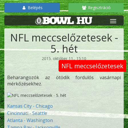
Belépés
Regisztráció
NFL meccselőzetesek -
5. hét
2015. október 11., 15:10
NFL meccselőzetesek
Beharangozók az ötödik fordulós vasárnapi
mérkőzésekhez.
Kansas City - Chicago
Cincinnati - Seattle
Atlanta - Washington
Tampa Bay - Jacksonville