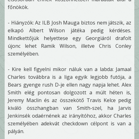
főnökök.
- Hiányzók: Az ILB Josh Mauga biztos nem játszik, az
elkapó Albert Wilson játéka pedig kérdéses.
Mindkettőjük helyettese egy Georgiáról drafolt
újonc lehet Ramik Wilson, illetve Chris Conley
személyében.
- Kire kell figyelni mikor náluk van a labda: Jamaal
Charles továbbra is a liga egyik legjobb futója, a
Bears gyenge rush D-je ellen nagy napja lehet. Alex
Smith elég pontosan dolgozott a múlt héten is,
Jeremy Maclin és az összekötő Travis Kelce pedig
kiváló összhangban van Smith-szel, ha Jarvis
Jenkinsék odaérnének az irányítóhoz, akkor Charles
személyében adekvát checkdown célpont is van a
pályán.