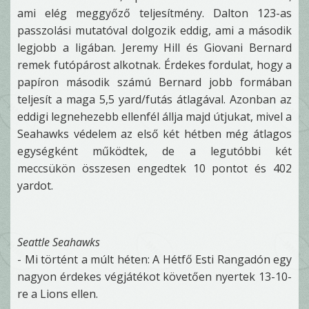
ami elég meggyőző teljesítmény. Dalton 123-as
passzolási mutatóval dolgozik eddig, ami a második
legjobb a ligában. Jeremy Hill és Giovani Bernard
remek futópárost alkotnak. Érdekes fordulat, hogy a
papíron második számú Bernard jobb formában
teljesít a maga 5,5 yard/futás átlagával. Azonban az
eddigi legnehezebb ellenfél állja majd útjukat, mivel a
Seahawks védelem az első két hétben még átlagos
egységként működtek, de a legutóbbi két
meccsükön összesen engedtek 10 pontot és 402
yardot.
Seattle Seahawks
- Mi történt a múlt héten: A Hétfő Esti Rangadón egy
nagyon érdekes végjátékot követően nyertek 13-10-
re a Lions ellen.