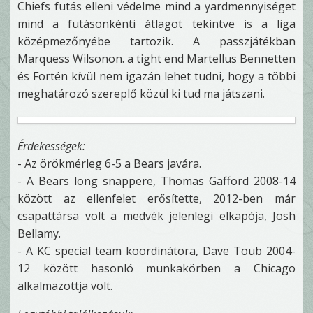
Chiefs futás elleni védelme mind a yardmennyiséget
mind a futásonkénti átlagot tekintve is a liga
középmezőnyébe tartozik. A passzjátékban
Marquess Wilsonon. a tight end Martellus Bennetten
és Fortén kívül nem igazán lehet tudni, hogy a többi
meghatározó szereplő közül ki tud ma játszani.
Érdekességek:
- Az örökmérleg 6-5 a Bears javára.
- A Bears long snappere, Thomas Gafford 2008-14
között az ellenfelet erősítette, 2012-ben már
csapattársa volt a medvék jelenlegi elkapója, Josh
Bellamy.
- A KC special team koordinátora, Dave Toub 2004-
12 között hasonló munkakörben a Chicago
alkalmazottja volt.