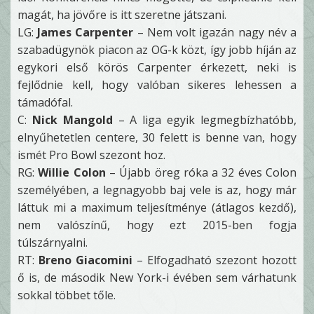
magát, ha jövőre is itt szeretne játszani.
LG:
James Carpenter
– Nem volt igazán nagy név a
szabadügynök piacon az OG-k közt, így jobb híján az
egykori első körös Carpenter érkezett, neki is
fejlődnie kell, hogy valóban sikeres lehessen a
támadófal.
C:
Nick Mangold
– A liga egyik legmegbízhatóbb,
elnyűhetetlen centere, 30 felett is benne van, hogy
ismét Pro Bowl szezont hoz.
RG:
Willie Colon
– Újabb öreg róka a 32 éves Colon
személyében, a legnagyobb baj vele is az, hogy már
láttuk mi a maximum teljesítménye (átlagos kezdő),
nem valószínű, hogy ezt 2015-ben fogja
túlszárnyalni.
RT:
Breno Giacomini
– Elfogadható szezont hozott
ő is, de második New York-i évében sem várhatunk
sokkal többet tőle.