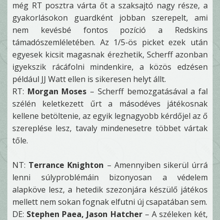
még RT posztra várta őt a szaksajtó nagy része, a
gyakorlásokon guardként jobban szerepelt, ami
nem kevésbé fontos pozíció a Redskins
támadószemléletében. Az 1/5-ös picket ezek után
egyesek kicsit magasnak érezhetik, Scherff azonban
igyekszik rácáfolni mindenkire, a közös edzésen
például JJ Watt ellen is sikeresen helyt állt.
RT:
Morgan Moses
– Scherff bemozgatásával a fal
szélén keletkezett űrt a másodéves játékosnak
kellene betöltenie, az egyik legnagyobb kérdőjel az ő
szereplése lesz, tavaly mindenesetre többet vártak
tőle.
NT:
Terrance Knighton
– Amennyiben sikerül úrrá
lenni súlyproblémáin bizonyosan a védelem
alapköve lesz, a hetedik szezonjára készülő játékos
mellett nem sokan fognak elfutni új csapatában sem.
DE:
Stephen Paea, Jason Hatcher
– A széleken két,