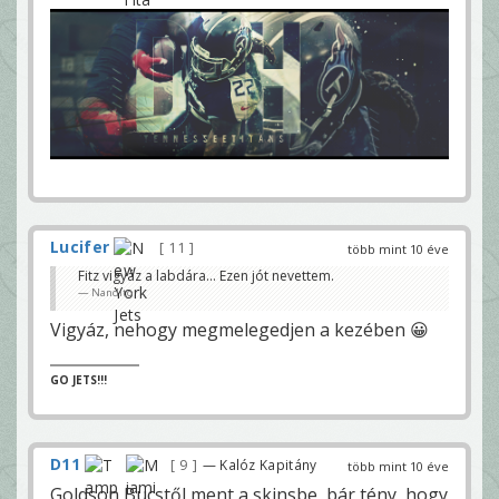
Lucifer
11
több mint 10 éve
Fitz vigyáz a labdára... Ezen jót nevettem.
Nandito
Vigyáz, nehogy megmelegedjen a kezében 😀
GO JETS!!!
D11
9
— Kalóz Kapitány
több mint 10 éve
Goldson Bucstől ment a skinsbe, bár tény, hogy