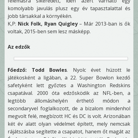
felemásra sikeredett, idén azért várható egy
komolyabb javulás plusz egy év tapasztalattal és
jobb társakkal a környékén.
K,P:
Nick Folk, Ryan Quigley
– Már 2013-ban is ők
voltak, 2015-ben sem lesz másképp.
Az edzők
Főedző: Todd Bowles
. Nyolc évet húzott le
játékosként a ligában, a 22. Super Bowlon kezdő
safetyként lett győztes a Washington Redskins
csapatával. 2000 óta edzősködik az NFL-ben, a
legtöbb állomáshelyén érthető módon a
secondaryvel foglalkozott, de a bizalom mindenhol
megvolt felé, megbízott HC és DC is volt. Arizonában
két év alatt olyan védelmet épített, mely nemcsak
rájátszásba segítette a csapatot, hanem őt magát az