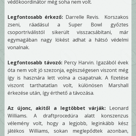
védőkoordinátor még soha nem volt.
Legfontosabb érkező:
Darrelle Revis. Korszakos
zseni, ráadásul a Super Bowl győztes
csoportriválistól sikerült visszacsábítani, már
egymagában nagy lökést adhat a hátsó védelmi
vonalnak.
Legfontosabb távozó:
Percy Harvin. Igazából évek
óta nem volt jó szezonja, egészségesen viszont még
így is hasznára lett volna a csapatnak. A fizetése
viszont tarthatatlan volt, különösen Marshall
érkezése után, így érthető a távozása.
Az újonc, akitől a legtöbbet várják:
Leonard
Williams. A draftprocedúra alatt konszenzus
vélemény volt, hogy a legjobb, leginkább kész
játékos Williams, sokan meglepődtek azonban,