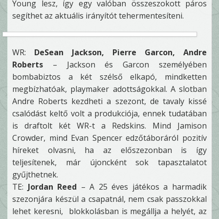
Young lesz, így egy valóban összeszokott páros
segíthet az aktuális irányítót tehermentesíteni.
WR:
DeSean Jackson, Pierre Garcon, Andre
Roberts
– Jackson és Garcon személyében
bombabiztos a két szélső elkapó, mindketten
megbízhatóak, playmaker adottságokkal. A slotban
Andre Roberts kezdheti a szezont, de tavaly kissé
csalódást keltő volt a produkciója, ennek tudatában
is draftolt két WR-t a Redskins. Mind Jamison
Crowder, mind Evan Spencer edzőtáboráról pozitív
híreket olvasni, ha az előszezonban is így
teljesítenek, már újoncként sok tapasztalatot
gyűjthetnek.
TE:
Jordan Reed
– A 25 éves játékos a harmadik
szezonjára készül a csapatnál, nem csak passzokkal
lehet keresni, blokkolásban is megállja a helyét, az