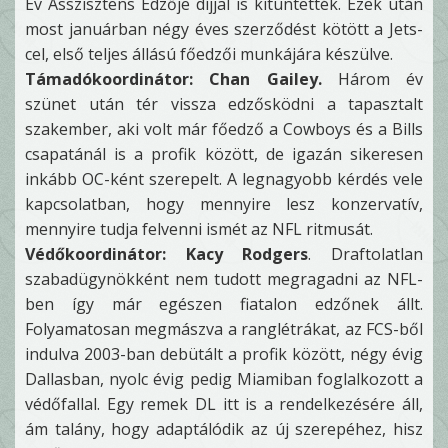
Év Asszisztens Edzője díjjal is kitüntették. Ezek után
most januárban négy éves szerződést kötött a Jets-
cel, első teljes állású főedzői munkájára készülve.
Támadókoordinátor: Chan Gailey.
Három év
szünet után tér vissza edzősködni a tapasztalt
szakember, aki volt már főedző a Cowboys és a Bills
csapatánál is a profik között, de igazán sikeresen
inkább OC-ként szerepelt. A legnagyobb kérdés vele
kapcsolatban, hogy mennyire lesz konzervatív,
mennyire tudja felvenni ismét az NFL ritmusát.
Védőkoordinátor: Kacy Rodgers
. Draftolatlan
szabadügynökként nem tudott megragadni az NFL-
ben így már egészen fiatalon edzőnek állt.
Folyamatosan megmászva a ranglétrákat, az FCS-ből
indulva 2003-ban debütált a profik között, négy évig
Dallasban, nyolc évig pedig Miamiban foglalkozott a
védőfallal. Egy remek DL itt is a rendelkezésére áll,
ám talány, hogy adaptálódik az új szerepéhez, hisz