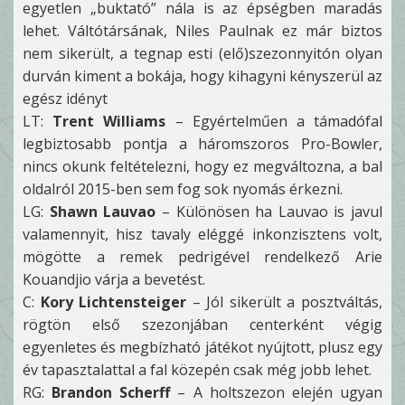
egyetlen „buktató” nála is az épségben maradás
lehet. Váltótársának, Niles Paulnak ez már biztos
nem sikerült, a tegnap esti (elő)szezonnyitón olyan
durván kiment a bokája, hogy kihagyni kényszerül az
egész idényt
LT:
Trent Williams
– Egyértelműen a támadófal
legbiztosabb pontja a háromszoros Pro-Bowler,
nincs okunk feltételezni, hogy ez megváltozna, a bal
oldalról 2015-ben sem fog sok nyomás érkezni.
LG:
Shawn Lauvao
– Különösen ha Lauvao is javul
valamennyit, hisz tavaly eléggé inkonzisztens volt,
mögötte a remek pedrigével rendelkező Arie
Kouandjio várja a bevetést.
C:
Kory Lichtensteiger
– Jól sikerült a posztváltás,
rögtön első szezonjában centerként végig
egyenletes és megbízható játékot nyújtott, plusz egy
év tapasztalattal a fal közepén csak még jobb lehet.
RG:
Brandon Scherff
– A holtszezon elején ugyan