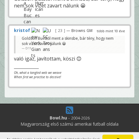
nem sok vizet zavart nálunk 😀
kristof
23
— Browns GM
több mint 10 éve
Goldson Bucstől ment a skinsbe, bár tény, hogy nem
sok vizet zavart nálunk 😀
D11
való igaz, javítottam, köszi 😊
Oh, what a tangled web we weave
When first we practise to deceive!
Bowl.hu
-
2004-2026
Magyarország első számú amerikai futball oldala
13
online felhasználó