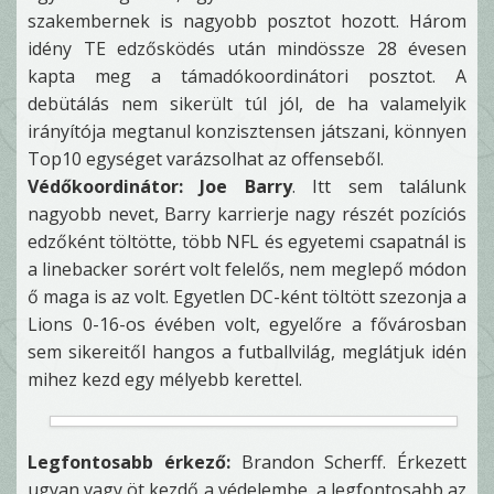
szakembernek is nagyobb posztot hozott. Három
idény TE edzősködés után mindössze 28 évesen
kapta meg a támadókoordinátori posztot. A
debütálás nem sikerült túl jól, de ha valamelyik
irányítója megtanul konzisztensen játszani, könnyen
Top10 egységet varázsolhat az offenseből.
Védőkoordinátor: Joe Barry
. Itt sem találunk
nagyobb nevet, Barry karrierje nagy részét pozíciós
edzőként töltötte, több NFL és egyetemi csapatnál is
a linebacker sorért volt felelős, nem meglepő módon
ő maga is az volt. Egyetlen DC-ként töltött szezonja a
Lions 0-16-os évében volt, egyelőre a fővárosban
sem sikereitől hangos a futballvilág, meglátjuk idén
mihez kezd egy mélyebb kerettel.
Legfontosabb érkező:
Brandon Scherff. Érkezett
ugyan vagy öt kezdő a védelembe, a legfontosabb az