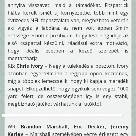
annyira visszaveti majd a támadókat. Fitzpatrick
hiába került ismét új környezetbe, több mint egy
évtizedes NFL tapasztalata van, megbízható veterán
aki vigyáz a labdára, ez nem volt éppen Smith
erőssége. Szintén pozitívum, hogy lesz elég ideje az
első csapattal készülni, ráadásul extra motiváció,
hogy ideális esetben a kezdő szerepét is
megtarthatja.
RB:
Chris Ivory
– Nagy a tülekedés a poszton, Ivory
azonban egyértelműen a legjobb opció kezdőnek,
míg a többiek lemeccselik, hogy ki kapja a maradék
snapet. Elképzelhető, hogy egyikük sem végez 1000
yard felett, de összességében így is egy stabil,
megbízható játékot várhatunk a futóktól.
WR:
Brandon Marshall, Eric Decker, Jeremy
Kerley
– Marshall személyében végre érkezett egy