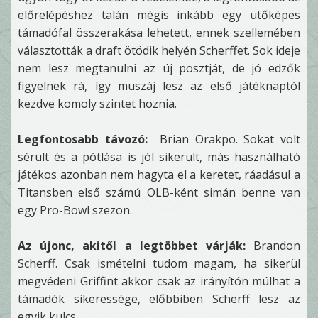
előrelépéshez talán mégis inkább egy ütőképes
támadófal összerakása lehetett, ennek szellemében
választották a draft ötödik helyén Scherffet. Sok ideje
nem lesz megtanulni az új posztját, de jó edzők
figyelnek rá, így muszáj lesz az első játéknaptól
kezdve komoly szintet hoznia.
Legfontosabb távozó:
Brian Orakpo. Sokat volt
sérült és a pótlása is jól sikerült, más használható
játékos azonban nem hagyta el a keretet, ráadásul a
Titansben első számú OLB-ként simán benne van
egy Pro-Bowl szezon.
Az újonc, akitől a legtöbbet várják:
Brandon
Scherff. Csak ismételni tudom magam, ha sikerül
megvédeni Griffint akkor csak az irányítón múlhat a
támadók sikeressége, előbbiben Scherff lesz az
egyik kulcs.