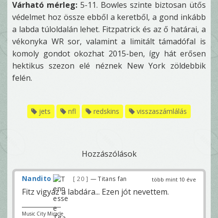
Várható mérleg:
5-11. Bowles szinte biztosan ütős
védelmet hoz össze ebből a keretből, a gond inkább
a labda túloldalán lehet. Fitzpatrick és az ő határai, a
vékonyka WR sor, valamint a limitált támadófal is
komoly gondot okozhat 2015-ben, így hát erősen
hektikus szezon elé néznek New York zöldebbik
felén.
jets
nfl
redskins
visszaszámlálás
Hozzászólások
Nandito
20
— Titans fan
több mint 10 éve
Fitz vigyáz a labdára... Ezen jót nevettem.
Music City Miracle