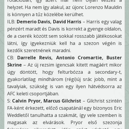
rotációban, így azért már nem olyan vészes a
helyzet. Ha nem így alakul, az újonc Lorenzo Mauldin
is könnyen a tűz közelébe kerülhet.
ILB:
Demerio Davis, David Harris
– Harris egy valag
pénzért maradt és Davis is korrekt a gyenge oldalon,
de a cserék között sem sokkal rosszabb játékosokat
látni, így igyekezniük kell ha a szezon végén is
kezdők szeretnének maradni.
CB:
Darrelle Revis, Antonio Cromartie, Buster
Skrine
– Az új rezsim igencsak kitett magáért mikor
úgy döntött, hogy felturbózza a secondary-t,
gyakorlatilag mindhárom (régi)új srác jobb, mint a
tavalyiak, szükség is van egy ilyen hátvédsorra az
AFC keleti csoportjában.
S:
Calvin Pryor, Marcus Gilchrist
– Gilchrist szintén
FA-ként érkezett, előző csapatánál egy bizonyos Eric
Weddletől tanulhatta a szakmát, így vele szemben is
magasak az elvárások. Pryor első szezonja