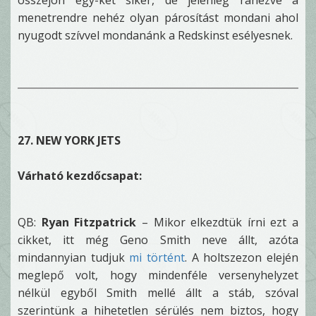
összejön egy-két siker, de jelenleg ránézve a
menetrendre nehéz olyan párosítást mondani ahol
nyugodt szívvel mondanánk a Redskinst esélyesnek.
27. NEW YORK JETS
Várható kezdőcsapat:
QB:
Ryan Fitzpatrick
– Mikor elkezdtük írni ezt a
cikket, itt még Geno Smith neve állt, azóta
mindannyian tudjuk
mi történt
. A holtszezon elején
meglepő volt, hogy mindenféle versenyhelyzet
nélkül egyből Smith mellé állt a stáb, szóval
szerintünk a hihetetlen sérülés nem biztos, hogy