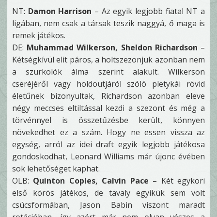
NT:
Damon Harrison
– Az egyik legjobb fiatal NT a
ligában, nem csak a társak teszik naggyá, ő maga is
remek játékos.
DE:
Muhammad Wilkerson, Sheldon Richardson
–
Kétségkívül elit páros, a holtszezonjuk azonban nem
a szurkolók álma szerint alakult. Wilkerson
cseréjéről vagy holdoutjáról szóló pletykái rövid
életűnek bizonyultak, Richardson azonban eleve
négy meccses eltiltással kezdi a szezont és még a
törvénnyel is összetűzésbe került, könnyen
növekedhet ez a szám. Hogy ne essen vissza az
egység, arról az idei draft egyik legjobb játékosa
gondoskodhat, Leonard Williams már újonc évében
sok lehetőséget kaphat.
OLB:
Quinton Coples, Calvin Pace
– Két egykori
első körös játékos, de tavaly egyikük sem volt
csúcsformában, Jason Babin viszont maradt