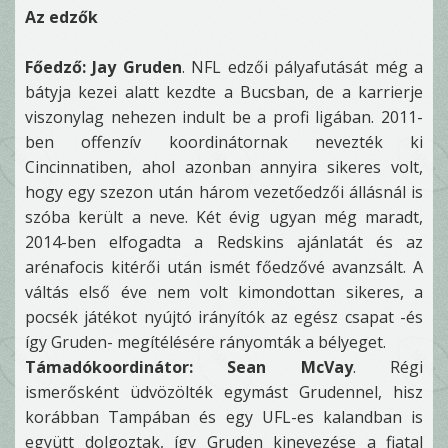
Az edzők
Főedző: Jay Gruden
. NFL edzői pályafutását még a
bátyja kezei alatt kezdte a Bucsban, de a karrierje
viszonylag nehezen indult be a profi ligában. 2011-
ben offenzív koordinátornak nevezték ki
Cincinnatiben, ahol azonban annyira sikeres volt,
hogy egy szezon után három vezetőedzői állásnál is
szóba került a neve. Két évig ugyan még maradt,
2014-ben elfogadta a Redskins ajánlatát és az
arénafocis kitérői után ismét főedzővé avanzsált. A
váltás első éve nem volt kimondottan sikeres, a
pocsék játékot nyújtó irányítók az egész csapat -és
így Gruden- megítélésére rányomták a bélyeget.
Támadókoordinátor: Sean McVay
. Régi
ismerősként üdvözölték egymást Grudennel, hisz
korábban Tampában és egy UFL-es kalandban is
együtt dolgoztak, így Gruden kinevezése a fiatal