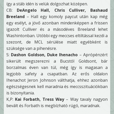
így a stáb idén is velük dolgozhat középen.
CB:
DeAngelo Hall, Chris Culliver, Bashaud
Breeland
– Hall egy komoly paycut után kap még
egy esélyt, a jövő azonban mindenképpen a frissen
igazolt Culliver és a másodéves Breeland lehet
Washintonban. Utóbbi egy meccses eltiltással kezdi a
szezont, de MCL sérülése miatt egyébként is
szüksége van a pihenésre.
S:
Dashon Goldson, Duke Ihenacho
– Aprópénzért
sikerült megszerezni a Bucstól Goldsont, bár
borzalmas éven van túl, még így is magasan a
legjobb safety a csapatban. Az erős oldalon
Ihenachot Jeron Johnson válthatja, ehhez azonban
egészségesnek kell maradnia és meccsszituációkban
is bizonyítania.
K,P:
Kai Forbath, Tress Way
– Way tavaly nagyon
bevált és Forbath is megbízható rúgó, maradnak.