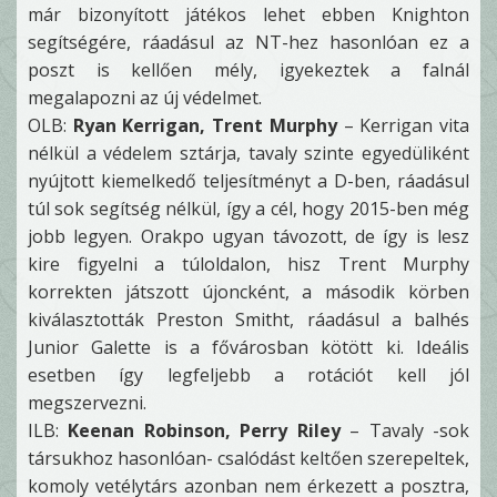
már bizonyított játékos lehet ebben Knighton
segítségére, ráadásul az NT-hez hasonlóan ez a
poszt is kellően mély, igyekeztek a falnál
megalapozni az új védelmet.
OLB:
Ryan Kerrigan, Trent Murphy
– Kerrigan vita
nélkül a védelem sztárja, tavaly szinte egyedüliként
nyújtott kiemelkedő teljesítményt a D-ben, ráadásul
túl sok segítség nélkül, így a cél, hogy 2015-ben még
jobb legyen. Orakpo ugyan távozott, de így is lesz
kire figyelni a túloldalon, hisz Trent Murphy
korrekten játszott újoncként, a második körben
kiválasztották Preston Smitht, ráadásul a balhés
Junior Galette is a fővárosban kötött ki. Ideális
esetben így legfeljebb a rotációt kell jól
megszervezni.
ILB:
Keenan Robinson, Perry Riley
– Tavaly -sok
társukhoz hasonlóan- csalódást keltően szerepeltek,
komoly vetélytárs azonban nem érkezett a posztra,