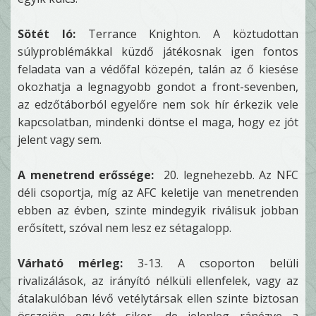
Sötét ló:
Terrance Knighton. A köztudottan
súlyproblémákkal küzdő játékosnak igen fontos
feladata van a védőfal közepén, talán az ő kiesése
okozhatja a legnagyobb gondot a front-sevenben,
az edzőtáborból egyelőre nem sok hír érkezik vele
kapcsolatban, mindenki döntse el maga, hogy ez jót
jelent vagy sem.
A menetrend erőssége:
20. legnehezebb. Az NFC
déli csoportja, míg az AFC keletije van menetrenden
ebben az évben, szinte mindegyik riválisuk jobban
erősített, szóval nem lesz ez sétagalopp.
Várható mérleg:
3-13. A csoporton belüli
rivalizálások, az irányító nélküli ellenfelek, vagy az
átalakulóban lévő vetélytársak ellen szinte biztosan