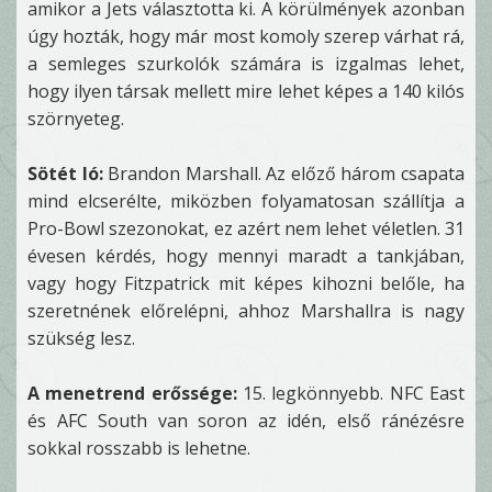
amikor a Jets választotta ki. A körülmények azonban
úgy hozták, hogy már most komoly szerep várhat rá,
a semleges szurkolók számára is izgalmas lehet,
hogy ilyen társak mellett mire lehet képes a 140 kilós
szörnyeteg.
Sötét ló:
Brandon Marshall. Az előző három csapata
mind elcserélte, miközben folyamatosan szállítja a
Pro-Bowl szezonokat, ez azért nem lehet véletlen. 31
évesen kérdés, hogy mennyi maradt a tankjában,
vagy hogy Fitzpatrick mit képes kihozni belőle, ha
szeretnének előrelépni, ahhoz Marshallra is nagy
szükség lesz.
A menetrend erőssége:
15. legkönnyebb. NFC East
és AFC South van soron az idén, első ránézésre
sokkal rosszabb is lehetne.