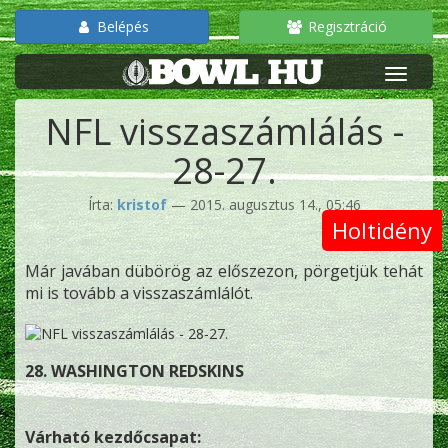
Belépés
Regisztráció
NFL visszaszámlálás -
28-27.
Írta:
kristof
— 2015. augusztus 14., 05:46
Holtidény
Már javában dübörög az előszezon, pörgetjük tehát
mi is tovább a visszaszámlálót.
28. WASHINGTON REDSKINS
Várható kezdőcsapat: