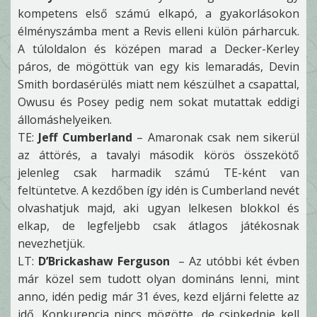
kompetens első számú elkapó, a gyakorlásokon
élményszámba ment a Revis elleni külön párharcuk.
A túloldalon és középen marad a Decker-Kerley
páros, de mögöttük van egy kis lemaradás, Devin
Smith bordasérülés miatt nem készülhet a csapattal,
Owusu és Posey pedig nem sokat mutattak eddigi
állomáshelyeiken.
TE:
Jeff Cumberland
– Amaronak csak nem sikerül
az áttörés, a tavalyi második körös összekötő
jelenleg csak harmadik számú TE-ként van
feltüntetve. A kezdőben így idén is Cumberland nevét
olvashatjuk majd, aki ugyan lelkesen blokkol és
elkap, de legfeljebb csak átlagos játékosnak
nevezhetjük.
LT:
D’Brickashaw Ferguson
– Az utóbbi két évben
már közel sem tudott olyan domináns lenni, mint
anno, idén pedig már 31 éves, kezd eljárni felette az
idő. Konkurencia nincs mögötte, de csipkednie kell