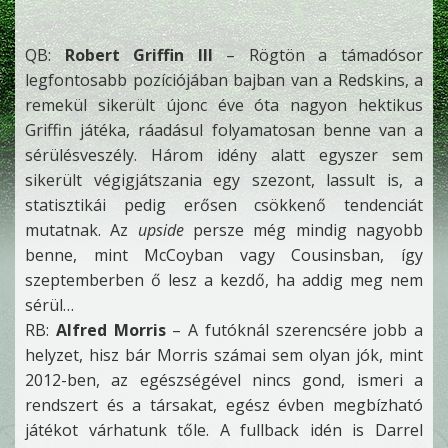
QB:
Robert Griffin III
– Rögtön a támadósor
legfontosabb pozíciójában bajban van a Redskins, a
remekül sikerült újonc éve óta nagyon hektikus
Griffin játéka, ráadásul folyamatosan benne van a
sérülésveszély. Három idény alatt egyszer sem
sikerült végigjátszania egy szezont, lassult is, a
statisztikái pedig erősen csökkenő tendenciát
mutatnak. Az
upside
persze még mindig nagyobb
benne, mint McCoyban vagy Cousinsban, így
szeptemberben ő lesz a kezdő, ha addig meg nem
sérül…
RB:
Alfred Morris
– A futóknál szerencsére jobb a
helyzet, hisz bár Morris számai sem olyan jók, mint
2012-ben, az egészségével nincs gond, ismeri a
rendszert és a társakat, egész évben megbízható
játékot várhatunk tőle. A fullback idén is Darrel