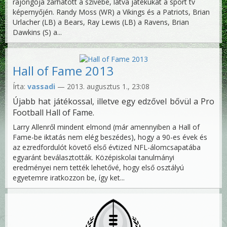
rajongója zárhatott a szívébe, látva játékukat a sport tv
képernyőjén. Randy Moss (WR) a Vikings és a Patriots, Brian
Urlacher (LB) a Bears, Ray Lewis (LB) a Ravens, Brian
Dawkins (S) a...
Hall of Fame 2013
Írta:
vassadi
— 2013. augusztus 1., 23:08
Újabb hat játékossal, illetve egy edzővel bővül a Pro
Football Hall of Fame.
Larry Allenről mindent elmond (már amennyiben a Hall of
Fame-be iktatás nem elég beszédes), hogy a 90-es évek és
az ezredfordulót követő első évtized NFL-álomcsapatába
egyaránt beválasztották. Középiskolai tanulmányi
eredményei nem tették lehetővé, hogy első osztályú
egyetemre iratkozzon be, így ket...