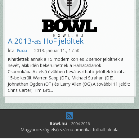
A 2013-as HoF jelöltek
Írta:
Fucu
— 2013. január 11., 17:50
Kihirdették annak a 15 modern kori és 2 senior jelöltnek a
nevét, akik idén bekerülhetnek a Halhatatlanok
Csarnokába.Az első évükben beválasztható jelöltek közül a
15-be került Warren Sapp (DT), Michael Strahan (DE),
Johnathan Ogden (OT) és Larry Allen (OG).A további 11 jelölt:
Chris Carter, Tim Bro...
Bowl.hu
-
2004-2026
Magyarország első számú amerikai futball oldala