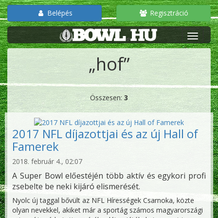
Belépés
Regisztráció
„hof”
Összesen:
3
2017 NFL díjazottjai és az új Hall of
Famerek
2018. február 4., 02:07
A Super Bowl előestéjén több aktív és egykori profi
zsebelte be neki kijáró elismerését.
Nyolc új taggal bővült az NFL Hírességek Csarnoka, közte
olyan nevekkel, akiket már a sportág számos magyarországi