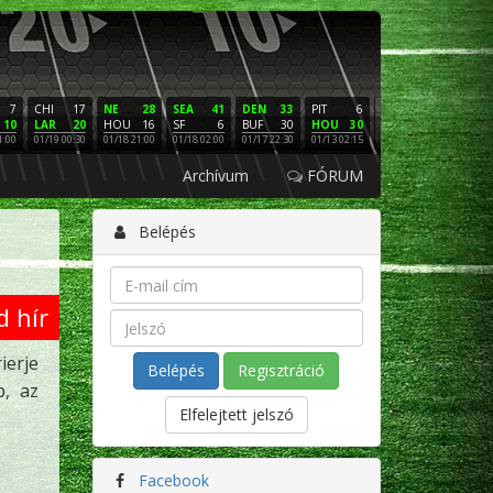
7
CHI
17
NE
28
SEA
41
DEN
33
PIT
6
NE
16
PHI
10
LAR
20
HOU
16
SF
6
BUF
30
HOU
30
LAC
3
SF
1:00
01/19 00:30
01/18 21:00
01/18 02:00
01/17 22:30
01/13 02:15
01/12 02:00
01/11 22:
Archívum
FÓRUM
Belépés
d hír
ierje
Regisztráció
p, az
Elfelejtett jelszó
Facebook