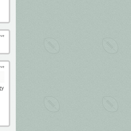
éve
éve
gy