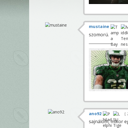
mustaine
szomorú.
ano92
sajnálom, mikor eg