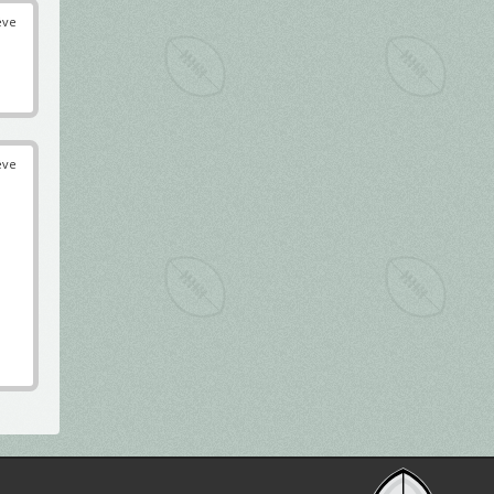
éve
éve