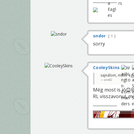
sndor
1
sorry
CooleySkins
sajnálom, mikor egy 
ano92
Még most is jó😊
RL visszavonul, m