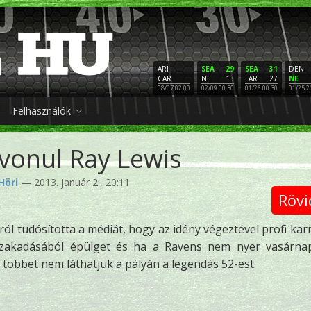
ARI
SEA
29
SEA
31
DEN
CAR
NE
13
LAR
27
NE
08/07 02:00
02/09 00:30
01/26 00:30
01/25 2
Felhasználók
vonul Ray Lewis
Höri
— 2013. január 2., 20:11
Rövi
l tudósította a médiát, hogy az idény végeztével profi karr
 szakadásából épülget és ha a Ravens nem nyer vasárna
r többet nem láthatjuk a pályán a legendás 52-est.