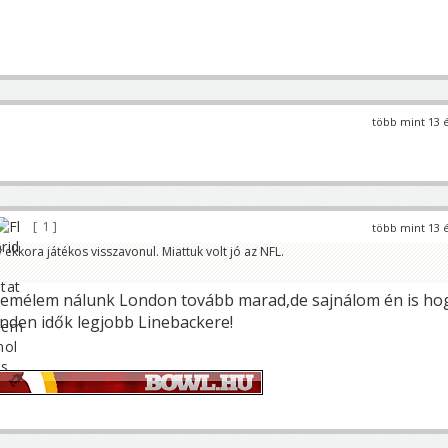
több mint 13 
1
több mint 13 
ekkora játékos visszavonul. Miattuk volt jó az NFL.
Remélem nálunk London tovább marad,de sajnálom én is ho
inden idők legjobb Linebackere!