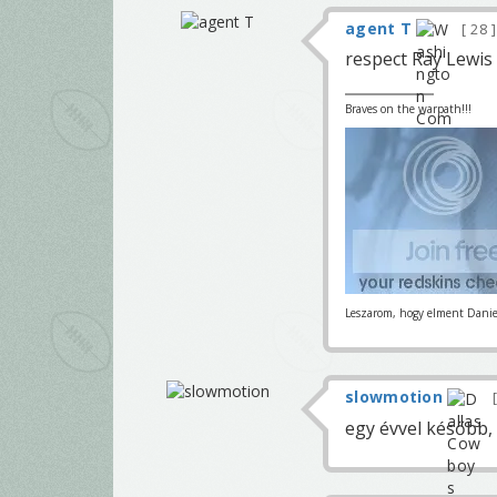
agent T
28
respect Ray Lewis
Braves on the warpath!!!
Leszarom, hogy elment Daniel
slowmotion
egy évvel később, 