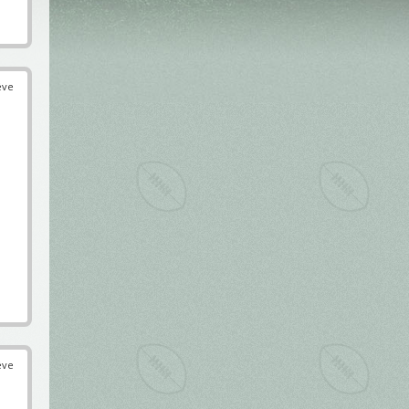
éve
éve