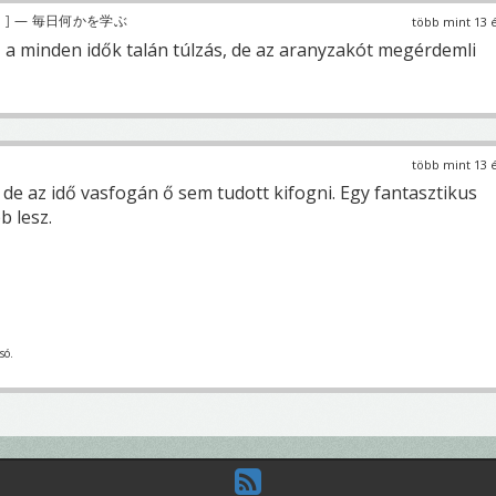
0
— 毎日何かを学ぶ
több mint 13 
, a minden idők talán túlzás, de az aranyzakót megérdemli
több mint 13 
de az idő vasfogán ő sem tudott kifogni. Egy fantasztikus
b lesz.
só.