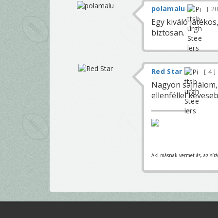
polamalu
2
Egy kiváló játékos
biztosan.
Red Star
4
Nagyon sajnálom, 
ellenféllel keveseb
Aki másnak vermet ás, az sírá