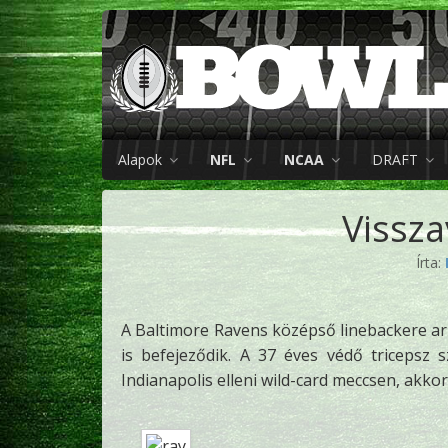
Alapok
NFL
NCAA
DRAFT
Vissza
Írta:
A Baltimore Ravens középső linebackere arró
is befejeződik. A 37 éves védő tricepsz
Indianapolis elleni wild-card meccsen, akko