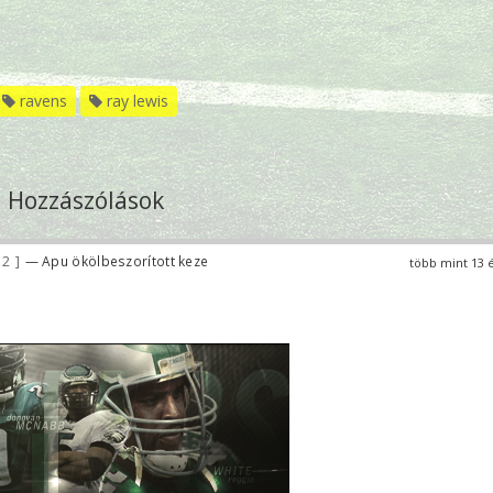
ravens
ray lewis
Hozzászólások
12
— Apu ökölbeszorított keze
több mint 13 