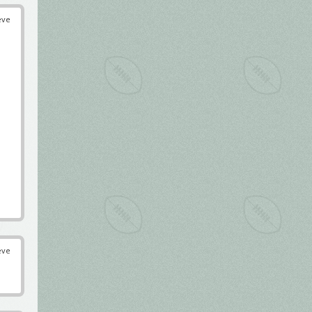
éve
éve