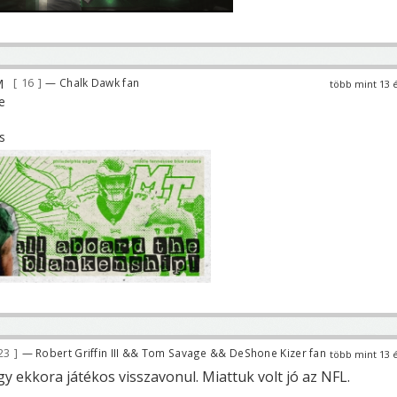
16
— Chalk Dawk fan
több mint 13 
23
— Robert Griffin III && Tom Savage && DeShone Kizer fan
több mint 13 
y ekkora játékos visszavonul. Miattuk volt jó az NFL.