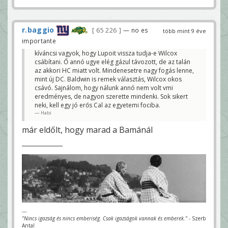
r.baggio
65 226
— no es
több mint 9 éve
importante
kíváncsi vagyok, hogy Lupoit vissza tudja-e Wilcox
csábítani. Ő annó ugye elég gázul távozott, de az talán
az akkori HC miatt volt. Mindenesetre nagy fogás lenne,
mint új DC. Baldwin is remek választás, Wilcox okos
csávó. Sajnálom, hogy nálunk annó nem volt vmi
eredményes, de nagyon szerette mindenki. Sok sikert
neki, kell egy jó erős Cal az egyetemi fociba.
Habi
már eldőlt, hogy marad a Bamánál
---
"Nincs igazság és nincs emberiség. Csak igazságok vannak és emberek."
- Szerb
Antal