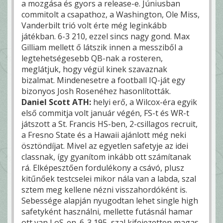
a mozgása és gyors a release-e. Júniusban
commitolt a csapathoz, a Washington, Ole Miss,
Vanderbilt trió volt érte még leginkább
játékban. 6-3 210, ezzel sincs nagy gond. Max
Gilliam mellett ő látszik innen a messziből a
legtehetségesebb QB-nak a rosteren,
meglátjuk, hogy végül kinek szavaznak
bizalmat. Mindenesetre a football IQ-ját egy
bizonyos Josh Rosenéhez hasonlították.
Daniel Scott ATH:
helyi erő, a Wilcox-éra egyik
első commitja volt január végén, FS-t és WR-t
játszott a St. Francis HS-ben, 2-csillagos recruit,
a Fresno State és a Hawaii ajánlott még neki
ösztöndíjat. Mivel az egyetlen safetyje az idei
classnak, így gyanítom inkább ott számítanak
rá. Elképesztően fordulékony a csávó, plusz
kitűnőek testcselei mikor nála van a labda, szal
sztem meg kellene nézni visszahordóként is.
Sebessége alapján nyugodtan lehet single high
safetyként használni, mellette futásnál hamar
ott van LoS-en. 6-3 195, szal kifejezetten magas