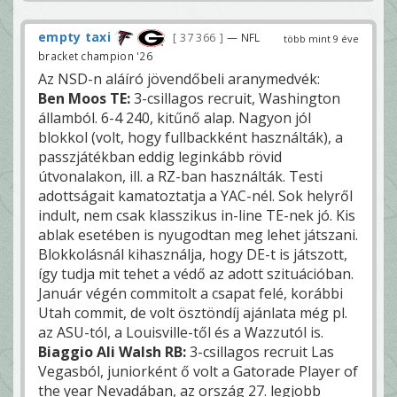
empty taxi
37 366
— NFL
több mint 9 éve
bracket champion '26
Az NSD-n aláíró jövendőbeli aranymedvék:
Ben Moos TE:
3-csillagos recruit, Washington
államból. 6-4 240, kitűnő alap. Nagyon jól
blokkol (volt, hogy fullbackként használták), a
passzjátékban eddig leginkább rövid
útvonalakon, ill. a RZ-ban használták. Testi
adottságait kamatoztatja a YAC-nél. Sok helyről
indult, nem csak klasszikus in-line TE-nek jó. Kis
ablak esetében is nyugodtan meg lehet játszani.
Blokkolásnál kihasználja, hogy DE-t is játszott,
így tudja mit tehet a védő az adott szituációban.
Január végén commitolt a csapat felé, korábbi
Utah commit, de volt ösztöndíj ajánlata még pl.
az ASU-tól, a Louisville-től és a Wazzutól is.
Biaggio Ali Walsh RB:
3-csillagos recruit Las
Vegasból, juniorként ő volt a Gatorade Player of
the year Nevadában, az ország 27. legjobb