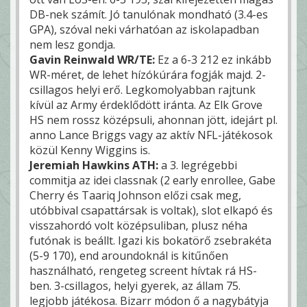
DB-nek számít. Jó tanulónak mondható (3.4-es
GPA), szóval neki várhatóan az iskolapadban
nem lesz gondja.
Gavin Reinwald WR/TE:
Ez a 6-3 212 ez inkább
WR-méret, de lehet hízókúrára fogják majd. 2-
csillagos helyi erő. Legkomolyabban rajtunk
kívül az Army érdeklődött iránta. Az Elk Grove
HS nem rossz középsuli, ahonnan jött, idejárt pl.
anno Lance Briggs vagy az aktív NFL-játékosok
közül Kenny Wiggins is.
Jeremiah Hawkins ATH:
a 3. legrégebbi
commitja az idei classnak (2 early enrollee, Gabe
Cherry és Taariq Johnson előzi csak meg,
utóbbival csapattársak is voltak), slot elkapó és
visszahordó volt középsuliban, plusz néha
futónak is beállt. Igazi kis bokatörő zsebrakéta
(5-9 170), end aroundoknál is kitűnően
használható, rengeteg screent hívtak rá HS-
ben. 3-csillagos, helyi gyerek, az állam 75.
legjobb játékosa. Bizarr módon ő a nagybátyja