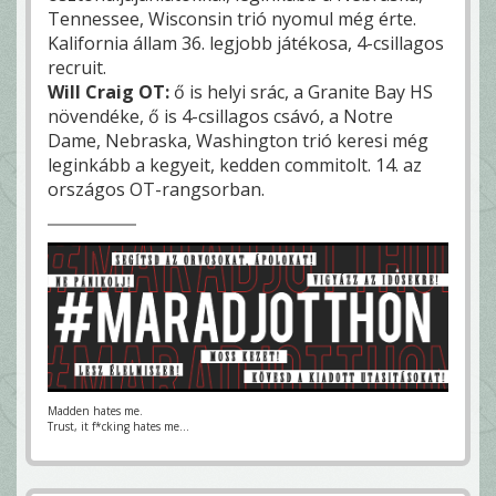
Tennessee, Wisconsin trió nyomul még érte.
Kalifornia állam 36. legjobb játékosa, 4-csillagos
recruit.
Will Craig OT:
ő is helyi srác, a Granite Bay HS
növendéke, ő is 4-csillagos csávó, a Notre
Dame, Nebraska, Washington trió keresi még
leginkább a kegyeit, kedden commitolt. 14. az
országos OT-rangsorban.
Madden hates me.
Trust, it f*cking hates me...