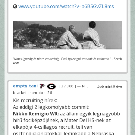
www.youtube.com/watch?v=a6B5GvZL8ms
---
"Nincs igazság és nincs emberiség. Csak igazságok vannak és emberek."
- Szerb
Antal
empty taxi
37 366
— NFL
több mint 9 éve
bracket champion '26
Kis recruiting hírek:
Az eddigi 2 legkomolyabb commit:
Nikko Remigio WR:
az állam egyik legnagyobb
hírű fociképzőjének, a Mater Dei HS-nek az
elkapója 4-csillagos recruit, teli van
ösztöndíjajánlatokkal, leginkább a Nebraska,