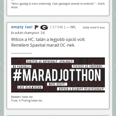
---
"Nincs igazság és nincs emberiség. Csak igazságok vannak és emberek."
- Szerb
Antal
empty taxi
37 366
— NFL
több mint 9 éve
bracket champion '26
Wilcox a HC, talán a legjobb opció volt.
Remélem Spavital marad OC-nek.
Madden hates me.
Trust, it f*cking hates me...