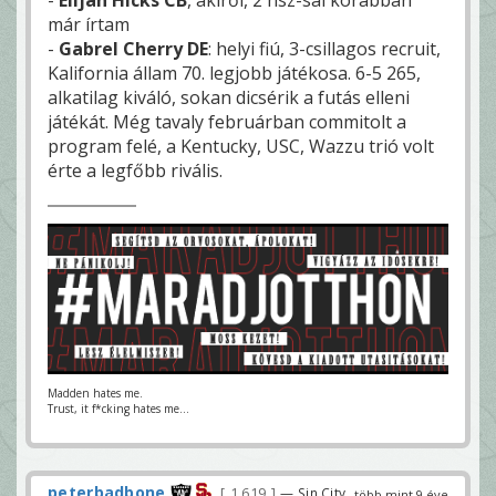
már írtam
-
Gabrel Cherry DE
: helyi fiú, 3-csillagos recruit,
Kalifornia állam 70. legjobb játékosa. 6-5 265,
alkatilag kiváló, sokan dicsérik a futás elleni
játékát. Még tavaly februárban commitolt a
program felé, a Kentucky, USC, Wazzu trió volt
érte a legfőbb rivális.
Madden hates me.
Trust, it f*cking hates me...
peterbadbone
1 619
— Sin City
több mint 9 éve