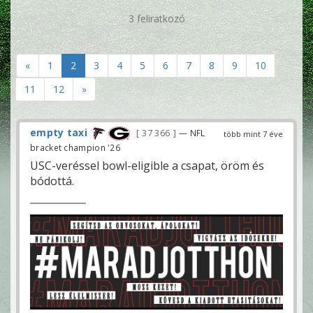
3 feliratkozó
«
1
2
3
4
5
6
7
8
9
10
11
12
»
empty taxi
37 366
— NFL
több mint 7 éve
bracket champion '26
USC-veréssel bowl-eligible a csapat, öröm és
bódottá.