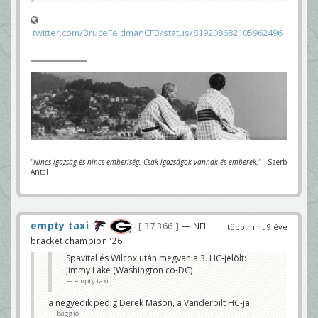
twitter.com/BruceFeldmanCFB/status/819208682105962496
---
"Nincs igazság és nincs emberiség. Csak igazságok vannak és emberek."
- Szerb
Antal
empty taxi
37 366
— NFL
több mint 9 éve
bracket champion '26
Spavital és Wilcox után megvan a 3. HC-jelölt:
Jimmy Lake (Washington co-DC)
empty taxi
a negyedik pedig Derek Mason, a Vanderbilt HC-ja
baggio