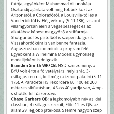
futója, egyébként Muhammad Ali unokája.
Ösztöndíj ajánlata volt még többek közt az
Arizonától, a Coloradótól, a Louisville-től és a
Vanderbilttől is. Elég vékony (5-11 186), viszont
villámgyorsan eléri a végsebességét és az
alkatához képest meggyőző a stiffarmja.
Shotgunból és pistolból is szépen dolgozik.
Visszahordóként is van benne fantázia.
Augusztusban commitolt a program felé.
Egyébként a Wilhelmina Models ügynökség
modelljeként is dolgozik.
Branden Smith WR/CB:
NSD-szerzemény, a
BYU volt érte a fő vetélytárs, helyi srác, 3-
csillagos recruit, kell még rá izmot pakolni (5-11
175). A Paraclete HS rekordere 60, 100 és 200
méteres síkfutásban, 4.5-ös 40 yardja van, 4 mp-
s shuttle-lel fűszerezve.
Chase Garbers QB:
a legkomolyabb név az idei
classban, 4-csillagos recruit, Elite 11-es QB, az
állam 29. legjobb játékosa. Szemre nagyon szép