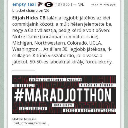
empty taxi
37 366
— NFL
több mint 9 éve
bracket champion '26
Elijah Hicks CB
talán a legjobb játékos az idei
commitjaink között, a múlt héten jelentette be,
hogy a Calt választja, pedig kérője volt bőven:
Notre Dame (korábban commitolt is ide),
Michigan, Northwestern, Colorado, UCLA,
Washington,... Az állam 30. legjobb játékosa, 4-
csillagos. Kitűnő visszahordó, jól olvassa a
játékot, 50-50-es labdáknál király, fordulékony.
Madden hates me.
Trust, it f*cking hates me...