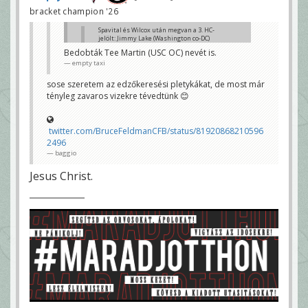
bracket champion '26
Spavital és Wilcox után megvan a 3. HC-
jelölt: Jimmy Lake (Washington co-DC)
empty taxi
Bedobták Tee Martin (USC OC) nevét is.
empty taxi
a negyedik pedig Derek Mason, a Vanderbilt HC-ja
baggio
sose szeretem az edzőkeresési pletykákat, de most már
tényleg zavaros vizekre tévedtünk 😊
twitter.com/BruceFeldmanCFB/status/81920868210596
2496
baggio
Jesus Christ.