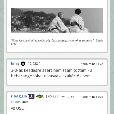
---
"Nincs igazság és nincs emberiség. Csak igazságok vannak és emberek."
- Szerb
Antal
bmg
2 722
több mint 8 éve
3-0-ás kezdésre azért nem számítottam - a
beharangozókat olvasva a szakértők sem...
r.baggio
65 226
— no es
több mint 8 éve
importante
vs USC