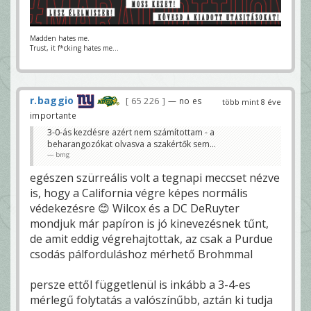
Madden hates me.
Trust, it f*cking hates me...
r.baggio
65 226
— no es
több mint 8 éve
importante
3-0-ás kezdésre azért nem számítottam - a
beharangozókat olvasva a szakértők sem...
bmg
egészen szürreális volt a tegnapi meccset nézve
is, hogy a California végre képes normális
védekezésre 😊 Wilcox és a DC DeRuyter
mondjuk már papíron is jó kinevezésnek tűnt,
de amit eddig végrehajtottak, az csak a Purdue
csodás pálforduláshoz mérhető Brohmmal
persze ettől függetlenül is inkább a 3-4-es
mérlegű folytatás a valószínűbb, aztán ki tudja