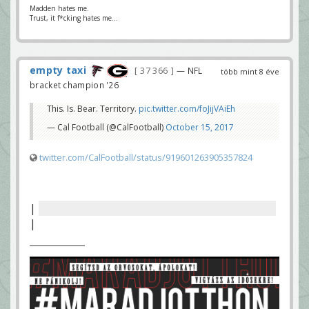
Madden hates me.
Trust, it f*cking hates me...
empty taxi
37 366
— NFL
több mint 8 éve
bracket champion '26
This. Is. Bear. Territory.
pic.twitter.com/foJijVAiEh
— Cal Football (@CalFootball)
October 15, 2017
twitter.com/CalFootball/status/919601263905357824
|
A világoskék mez még mindig nagyon UCLA-s.
|