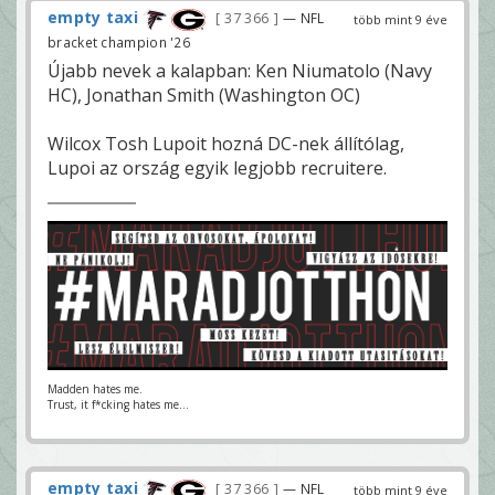
empty taxi
37 366
— NFL
több mint 9 éve
bracket champion '26
Újabb nevek a kalapban: Ken Niumatolo (Navy
HC), Jonathan Smith (Washington OC)
Wilcox Tosh Lupoit hozná DC-nek állítólag,
Lupoi az ország egyik legjobb recruitere.
Madden hates me.
Trust, it f*cking hates me...
empty taxi
37 366
— NFL
több mint 9 éve