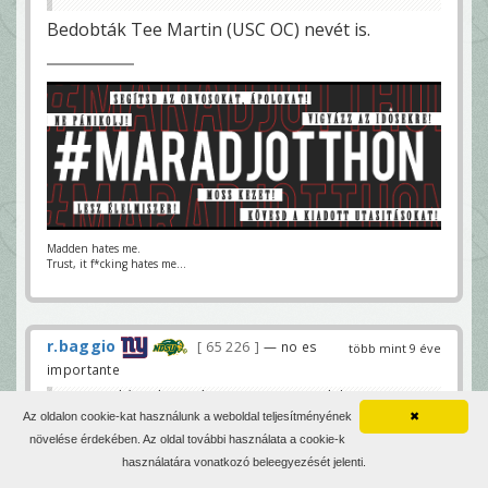
Bedobták Tee Martin (USC OC) nevét is.
Madden hates me.
Trust, it f*cking hates me...
r.baggio
65 226
— no es
több mint 9 éve
importante
Spavital és Wilcox után megvan a 3. HC-jelölt: Jimmy
Lake (Washington co-DC)
Az oldalon cookie-kat használunk a weboldal teljesítményének
✖
empty taxi
növelése érdekében. Az oldal további használata a cookie-k
használatára vonatkozó beleegyezését jelenti.
a negyedik pedig Derek Mason, a Vanderbilt