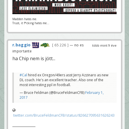
Madden hates me.
Trust, it f*cking hates me...
r.baggio
65 226
— no es
több mint 9 éve
importante
ha Chip nem is jött...
#Cal
hired ex Oregon/49ers asst Jerry Azzinaro as new
DL coach. He's an excellent teacher. Also one of the
most interesting ppl in football.
— Bruce Feldman (@BruceFeldmanCFB)
February 1,
2017
twitter.com/BruceFeldmanCFB/status/826627095631626243