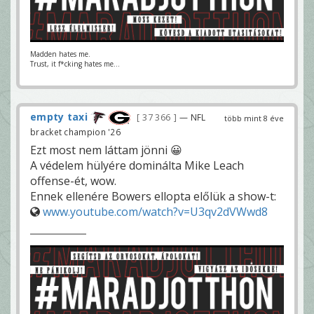
Madden hates me.
Trust, it f*cking hates me...
empty taxi
37 366
— NFL
több mint 8 éve
bracket champion '26
Ezt most nem láttam jönni 😀
A védelem hülyére dominálta Mike Leach
offense-ét, wow.
Ennek ellenére Bowers ellopta előlük a show-t:
www.youtube.com/watch?v=U3qv2dVWwd8