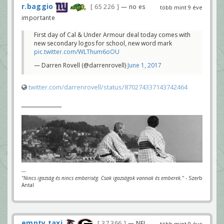
r.baggio
65 226
— no es
több mint 9 éve
importante
First day of Cal & Under Armour deal today comes with
new secondary logos for school, new word mark
pic.twitter.com/WLThum6oOU
— Darren Rovell (@darrenrovell)
June 1, 2017
twitter.com/darrenrovell/status/870274337143742464
---
"Nincs igazság és nincs emberiség. Csak igazságok vannak és emberek."
- Szerb
Antal
empty taxi
37 366
— NFL
több mint 9 éve