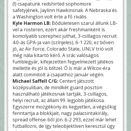
(!) csapatunk redshirted sophomore
safetyjének, Jaylinn Hawkinsnak. A Nebraska és
a Washington volt érte a fő rivális.
Kyle Harmon LB:
Bődületesen szarul állunk LB-
vel a rosteren, ezért akár freshmanként is
komolyabb szerephez juthat, 3-csillagos recruit.
4.0-ás GPA-ja van (színjeles), 6-1 220, ez bőven
jó, az Air Force, Colorado State, UNLV trió volt
még nála kitartó kérő. A srác valóságos
fumblegyár, kifejezetten fegyelmezett játékos
mellette és jól is blitzel. Ő is már a Wilcox-éra
alatt commitolt a csapathoz január végén.
Michael Saffell C/G:
Centert játszott
középsuliban, de mindkét guard poszton
használható játékosnak tartják, 3-csillagos,
helyi recruit, az állam 99. legjobb játékosa.
Egyszerre mozgékony és kegyetlen, a végsőkig
fenntartja a blokkjait, nagy palacsintakirály,
spread offense-ből jön. 6-2 293, ezzel már lehet
futballozni, de így teleobjektíven keresztül úgy