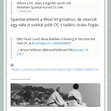
Wilcox a HC, talán a legjobb opció volt.
Remélem Spavital marad OC-nek.
empty taxi
Spavital elment a West Virginiához, de sikerült
egy nála is sokkal jobb OC-t találni, óriási fogás
EWU head coach Beau Baldwin is leaving to become the
new OC at
#Cal
https://t.co/EknKI2RBhP
— Bruce Feldman (@BruceFeldmanCFB)
January 16,
2017
twitter.com/BruceFeldmanCFB/status/821133885509468160