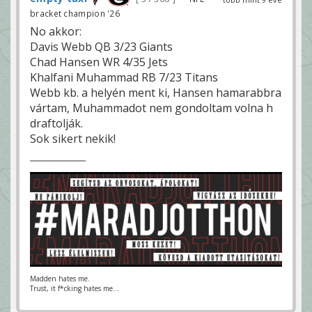
bracket champion '26
No akkor:
Davis Webb QB 3/23 Giants
Chad Hansen WR 4/35 Jets
Khalfani Muhammad RB 7/23 Titans
Webb kb. a helyén ment ki, Hansen hamarabbra
vártam, Muhammadot nem gondoltam volna h
draftolják.
Sok sikert nekik!
Madden hates me.
Trust, it f*cking hates me...