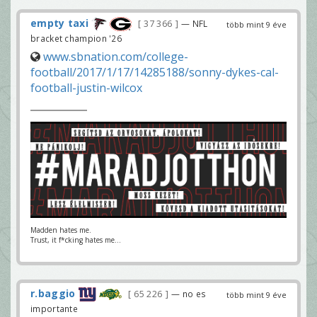
empty taxi
37 366
— NFL
több mint 9 éve
bracket champion '26
www.sbnation.com/college-
football/2017/1/17/14285188/sonny-dykes-cal-
football-justin-wilcox
Madden hates me.
Trust, it f*cking hates me...
r.baggio
65 226
— no es
több mint 9 éve
importante