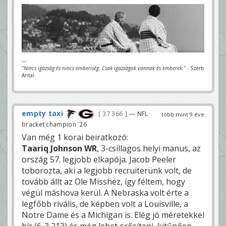
---
"Nincs igazság és nincs emberiség. Csak igazságok vannak és emberek."
- Szerb
Antal
empty taxi
37 366
— NFL
több mint 9 éve
bracket champion '26
Van még 1 korai beiratkozó:
Taariq Johnson WR
, 3-csillagos helyi manus, az
ország 57. legjobb elkapója. Jacob Peeler
toborozta, aki a legjobb recruiterünk volt, de
tovább állt az Ole Misshez, így féltem, hogy
végül máshova kerül. A Nebraska volt érte a
legfőbb rivális, de képben volt a Louisville, a
Notre Dame és a Michigan is. Elég jó méretekkel
bír (6-3 213) és még lehet erősíteni, kitűnően