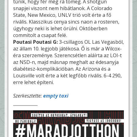
tűnik, hogy fér még rá tömeg. A shotgun
snapjei viszont nem hibátlanok. A Colorado
State, New Mexico, UNLV trió volt érte a fő
rivális. Klasszikus cenya sincs naon a rosteren,
úgyhogy neki is lehet örülni. Októberben
commitolt a csapat felé.
Poutasi Poutasi G:
3-csillagos OL Las Vegasból,
az állam 10. legjobb játékosa. Ő is már a Wilcox-
éra szerzeménye. Szerencsétlen aláírta az LOI-t
az NSD-n, majd másnap meghalt az édesanyja
diabétesz-komplikációban. Az Arizona és a
Louisville volt érte a két legfőbb rivális. 6-4 290,
erre lehet építeni.
Szerkesztette:
empty taxi