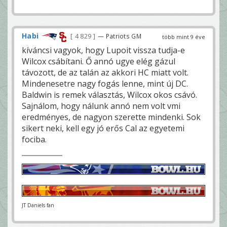
Habi
4 829
— Patriots GM
több mint 9 éve
kíváncsi vagyok, hogy Lupoit vissza tudja-e
Wilcox csábítani. Ő annó ugye elég gázul
távozott, de az talán az akkori HC miatt volt.
Mindenesetre nagy fogás lenne, mint új DC.
Baldwin is remek választás, Wilcox okos csávó.
Sajnálom, hogy nálunk annó nem volt vmi
eredményes, de nagyon szerette mindenki. Sok
sikert neki, kell egy jó erős Cal az egyetemi
fociba.
JT Daniels fan