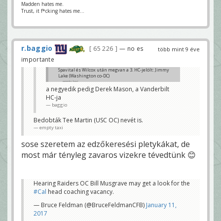
Madden hates me.
Trust, it f*cking hates me...
r.baggio
65 226
— no es
több mint 9 éve
importante
Spavital és Wilcox után megvan a 3. HC-jelölt: Jimmy
Lake (Washington co-DC)
empty taxi
a negyedik pedig Derek Mason, a Vanderbilt
HC-ja
baggio
Bedobták Tee Martin (USC OC) nevét is.
empty taxi
sose szeretem az edzőkeresési pletykákat, de
most már tényleg zavaros vizekre tévedtünk 😊
Hearing Raiders OC Bill Musgrave may get a look for the
#Cal
head coaching vacancy.
— Bruce Feldman (@BruceFeldmanCFB)
January 11,
2017