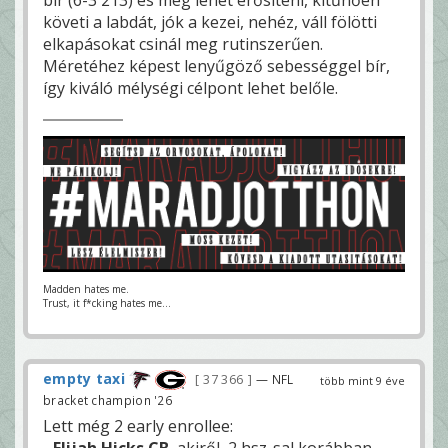
követi a labdát, jók a kezei, nehéz, váll fölötti
elkapásokat csinál meg rutinszerűen.
Méretéhez képest lenyűgöző sebességgel bír,
így kiváló mélységi célpont lehet belőle.
Madden hates me.
Trust, it f*cking hates me...
empty taxi
37 366
— NFL
több mint 9 éve
bracket champion '26
Lett még 2 early enrollee:
-
Elijah Hicks CB
, akiről, 2 hsz-sal korábban