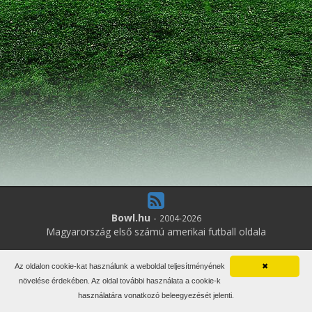
Bowl.hu
-
2004-2026
Magyarország első számú amerikai futball oldala
13
online felhasználó
Az oldalon cookie-kat használunk a weboldal teljesítményének
✖
Minden jog fenntartva. Írott anyagok újraközlése csak a szerző
növelése érdekében. Az oldal további használata a cookie-k
engedélyével.
használatára vonatkozó beleegyezését jelenti.
Impresszum