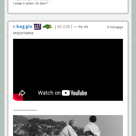
I erase it when I'm born"
r.baggio
65 228
— no es
9 hónapja
importante