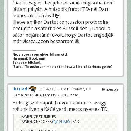
Giants-Eagles: két jelenet, amit még soha nem
láttam pályán. A második futott TD-nél Dart
lepacsizik a bíróval 🤣
Illetve amikor Dartot concussion protocolra
bedugják a sátorba és Russell beáll, Daboll a
sátor bejáratánál üvölt, hogy Dartot engedjék
már vissza, azon beszartam 😀
Nézz egyenesen előre. Mi van ott?
Ha annak látod, ami,
Sohasem hibázol.
(Bassui Tokusho zen mester tanácsa a Line of Scrimmage-en)
iktriad
86 499
— GoT Survivor, GM
10 hónapja
Game 2018, NBA Fantasy 2020 winner
Boldog szülinapot Trevor Lawrence, avagy
nálunk ilyen a KáCé verő, meccs nyertes TD.
LAWRENCE STUMBLES.
LAWRENCE SCORES.
@JAGUARS
LEAD!