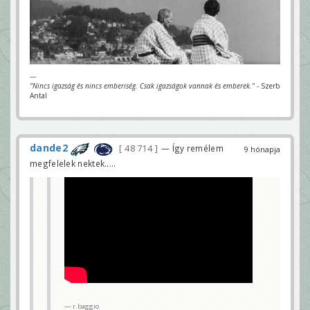
---
"Nincs igazság és nincs emberiség. Csak igazságok vannak és emberek."
- Szerb
Antal
dande2
48 714
— Így remélem
9 hónapja
megfelelek nektek.....
r.baggio