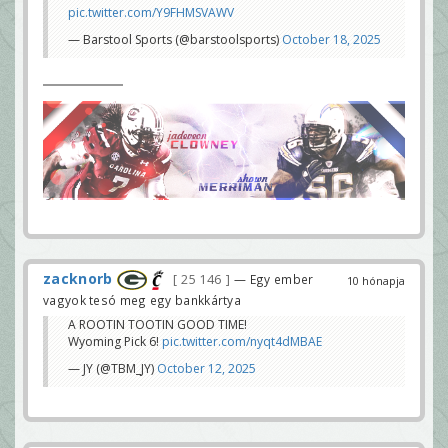
pic.twitter.com/Y9FHMSVAWV
— Barstool Sports (@barstoolsports)
October 18, 2025
zacknorb
25 146
— Egy ember
10 hónapja
vagyok tesó meg egy bankkártya
A ROOTIN TOOTIN GOOD TIME!
Wyoming Pick 6!
pic.twitter.com/nyqt4dMBAE
— JY (@TBM_JY)
October 12, 2025