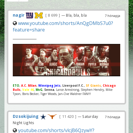
nagir
8 699
— Bla, bla, bla
7 hónapja
www.youtube.com/shorts/AnQgDMbS7u0?
feature=share
ETO
,
A.C. Milan
,
Winnipeg Jets
,
Liverpool F.C.
,
SF Giants
,
Chicago
Bulls
,
Vale 46
,
MvG
,
Senna
, Lance Armstrong, Stephen Hendry, Mike
Tyson, Boris Becker, Tiger Woods, Jan-Ove Waldner FAN!!!
Dzsokijuing
11 420
— Saturday
7 hónapja
Night Lights
youtube.com/shorts/vlcjB6QzywY?