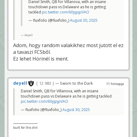
Daniel Smith, QB for Villanova, with an insane
touchdown pass vs Delaware as he is getting
tackled
pic.twitter.com/60yjpjpVAO
— fluxfolio (@fluxfolio_)
August 30, 2025
deyell
Adom, hogy random valakikhez most jutott el ez
a tavaszi FCSből.
Ez lehet Hörinél is ment.
deyell
12 983
— Sworn to the Dark
11 hónapja
Daniel Smith, QB for Villanova, with an insane
touchdown pass vs Delaware as he is getting tackled
pic.twitter.com/60yjpjpVAO
— fluxfolio (@fluxfolio_)
August 30, 2025
built for this shit