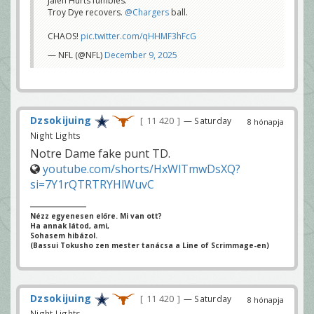
Jalen Hurts fumbles.
Troy Dye recovers.
@Chargers
ball.
CHAOS!
pic.twitter.com/qHHMF3hFcG
— NFL (@NFL)
December 9, 2025
Dzsokijuing
11 420
— Saturday
8 hónapja
Night Lights
Notre Dame fake punt TD.
youtube.com/shorts/HxWlTmwDsXQ?
si=7Y1rQTRTRYHlWuvC
Nézz egyenesen előre. Mi van ott?
Ha annak látod, ami,
Sohasem hibázol.
(Bassui Tokusho zen mester tanácsa a Line of Scrimmage-en)
Dzsokijuing
11 420
— Saturday
8 hónapja
Night Lights