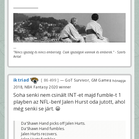
---
"Nincs igazság és nincs emberiség. Csak igazságok vannak és emberek."
- Szerb
Antal
iktriad
86 499
— GoT Survivor, GM Game
8 hónapja
2018, NBA Fantasy 2020 winner
Soha senki nem csinált INT-et majd fumble-t 1
playben az NFL-ben! Jalen Hurst oda jutott, ahol
még senki se járt. 😀
Da'Shawn Hand picks off Jalen Hurts.
Da'Shawn Hand fumbles.
Jalen Hurts recovers.