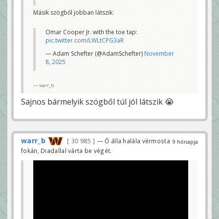
Másik szögből jobban látszik:
Omar Cooper Jr. with the toe tap:
pic.twitter.com/LWLtCPG3aR
— Adam Schefter (@AdamSchefter)
November
8, 2025
warr_b
Sajnos bármelyik szögből túl jól látszik 😭
warr_b
30 985
— Ő álla halála vérmosta
9 hónapja
fokán, Diadallal várta be végét.