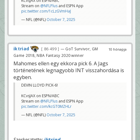
KCvsJAX on ESPN/ABC
Stream on
@NFLPlus
and ESPN App
pic.twitter.com/1cLzGVmHaJ
— NFL (@NFL)
October 7, 2025
iktriad
86 499
— GoT Survivor, GM
10 hónapja
Game 2018, NBA Fantasy 2020 winner
Mahomes ellen egy ekkora pick 6. A Jags
történetének legnagyobb INT visszahordása is
egyben.
DEVIN LLOYD PICK-6!
KCvsJAX on ESPN/ABC
Stream on
@NFLPlus
and ESPN App
pic.twitter.com/kcGT0MZHLr
— NFL (@NFL)
October 7, 2025
Szerkesztette:
iktriad