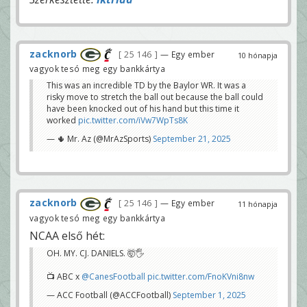
zacknorb
25 146
— Egy ember
10 hónapja
vagyok tesó meg egy bankkártya
This was an incredible TD by the Baylor WR. It was a
risky move to stretch the ball out because the ball could
have been knocked out of his hand but this time it
worked
pic.twitter.com/iVw7WpTs8K
— 🌵 Mr. Az (@MrAzSports)
September 21, 2025
zacknorb
25 146
— Egy ember
11 hónapja
vagyok tesó meg egy bankkártya
NCAA első hét:
OH. MY. CJ. DANIELS. 🤯🖐️
📺 ABC x
@CanesFootball
pic.twitter.com/FnoKVni8nw
— ACC Football (@ACCFootball)
September 1, 2025