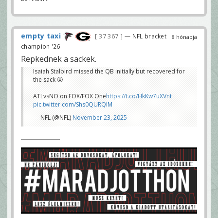
empty taxi
37 367
— NFL bracket
8 hónapja
champion '26
Repkednek a sackek.
Isaiah Stalbird missed the QB initially but recovered for
the sack 😤
ATLvsNO on FOX/FOX One
https://t.co/HkKw7uXVnt
pic.twitter.com/Shs0QURQIM
— NFL (@NFL)
November 23, 2025