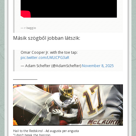
r.baggio
Másik szögből jobban látszik:
Omar Cooper Jr. with the toe tap:
pic.twitter.com/LWLtCPG3aR
— Adam Schefter (@AdamSchefter)
November 8, 2025
Hail to the Redskins! - Ad augusta per angusta
"I don't break the horizon