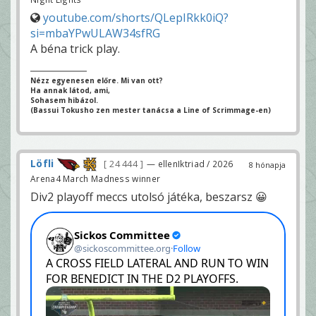
youtube.com/shorts/QLepIRkk0iQ?
si=mbaYPwULAW34sfRG
A béna trick play.
Nézz egyenesen előre. Mi van ott?
Ha annak látod, ami,
Sohasem hibázol.
(Bassui Tokusho zen mester tanácsa a Line of Scrimmage-en)
Löfli
24 444
— ellenIktriad / 2026
8 hónapja
Arena4 March Madness winner
Div2 playoff meccs utolsó játéka, beszarsz 😀