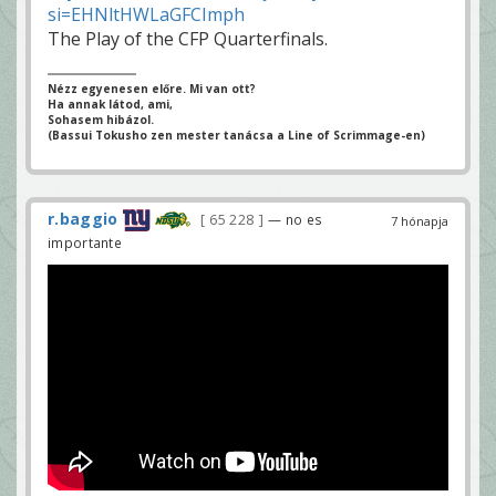
si=EHNltHWLaGFCImph
The Play of the CFP Quarterfinals.
Nézz egyenesen előre. Mi van ott?
Ha annak látod, ami,
Sohasem hibázol.
(Bassui Tokusho zen mester tanácsa a Line of Scrimmage-en)
r.baggio
65 228
— no es
7 hónapja
importante