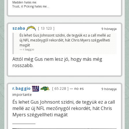
Madden hates me.
Trust, it f*cking hates me...
szaba
13 123
9 hónapja
És lehet Gus Johnsont szidni, de tegyük ez a call mellé az
új NFL mezőnygól rekordét, hát Chris Myers szégyellheti
magát
r.baggio
Attól még Gus nem lesz jó, hogy más még
rosszabb.
r.baggio
65 228
— no es
9 hónapja
importante
És lehet Gus Johnsont szidni, de tegyük ez a call
mellé az új NFL mezőnygól rekordét, hát Chris
Myers szégyellheti magát