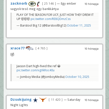
zacknorb
25 146
— Egy ember
10 hónapja
vagyok tesó meg egy bankkártya
PLAY OF THE SEASON FOR UCF, JUST HOW THEY DREW IT
UP 🤯🤯🤯
pic.twitter.com/RE8QDmzCss
— Barstool Big 12 (@BarstoolBig12)
October 11, 2025
xrace77
4 765
10 hónapja
🤣
Jaxson Dart high-fived the ref 😭
pic.twitter.com/vgVkRoc40u
— Jomboy Media (@JomboyMedia)
October 10, 2025
Dzsokijuing
11 420
— Saturday
10 hónapja
Night Lights