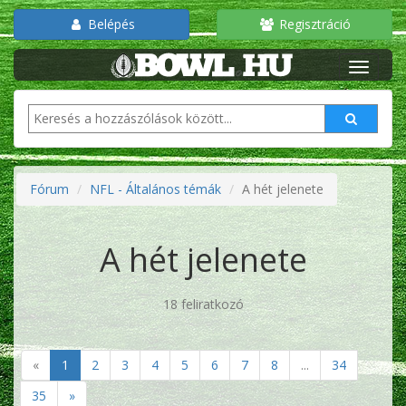
Belépés
Regisztráció
Fórum
NFL - Általános témák
A hét jelenete
A hét jelenete
18 feliratkozó
«
1
2
3
4
5
6
7
8
...
34
35
»