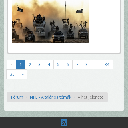
«
1
2
3
4
5
6
7
8
...
34
35
»
Fórum
NFL - Általános témák
A hét jelenete