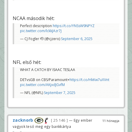
NCAA második hét:
Perfect description
https://t.co/YNSsW9NPYZ
pic.twitter.com/lckkJAzr7J
— CJ Fogler 🫡 (@cjzero)
September 6, 2025
NFL első hét:
WHAT A CATCH BY ISAAC TESLAA
DETvsGB on CBS/Paramount+
https://t.co/HkKw7uXVnt
pic.twitter.com/AKjxdJGvfM
— NFL (@NFL)
September 7, 2025
zacknorb
25 146
— Egy ember
11 hónapja
vagyok tesó meg egy bankkártya