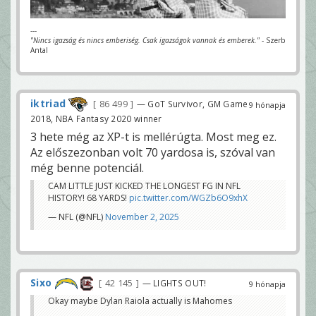
---
"Nincs igazság és nincs emberiség. Csak igazságok vannak és emberek."
- Szerb
Antal
iktriad
86 499
— GoT Survivor, GM Game
9 hónapja
2018, NBA Fantasy 2020 winner
3 hete még az XP-t is mellérúgta. Most meg ez.
Az előszezonban volt 70 yardosa is, szóval van
még benne potenciál.
CAM LITTLE JUST KICKED THE LONGEST FG IN NFL
HISTORY! 68 YARDS!
pic.twitter.com/WGZb6O9xhX
— NFL (@NFL)
November 2, 2025
Sixo
42 145
— LIGHTS OUT!
9 hónapja
Okay maybe Dylan Raiola actually is Mahomes