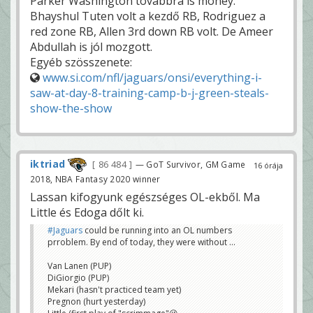
Parker Washington továbbra is money.
Bhayshul Tuten volt a kezdő RB, Rodriguez a
red zone RB, Allen 3rd down RB volt. De Ameer
Abdullah is jól mozgott.
Egyéb szösszenete:
www.si.com/nfl/jaguars/onsi/everything-i-
saw-at-day-8-training-camp-b-j-green-steals-
show-the-show
iktriad
86 484
— GoT Survivor, GM Game
16 órája
2018, NBA Fantasy 2020 winner
Lassan kifogyunk egészséges OL-ekből. Ma
Little és Edoga dőlt ki.
#Jaguars
could be running into an OL numbers
prroblem. By end of today, they were without ...
Van Lanen (PUP)
DiGiorgio (PUP)
Mekari (hasn't practiced team yet)
Pregnon (hurt yesterday)