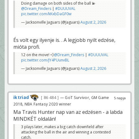
Doing damage on both sides of the ball 💫
@Dream_Finders
|
#DUUUVAL
pic.twitter.com/kKxbDaGF0w
— Jacksonville Jaguars (@Jaguars)
August 2, 2026
És volt egy ilyenje is. . A legjobb nyilt edzése,
mióta profi.
12 on the move! 💨
@Dream_Finders
|
#DUUUVAL
pic.twitter.com/JY4PUunvBL
— Jacksonville Jaguars (@Jaguars)
August 2, 2026
iktriad
86 484
— GoT Survivor, GM Game
5 napja
2018, NBA Fantasy 2020 winner
Ma Travis Hunter nap van az edzésen - a labda
MINDKÉT oldalán!
3 plays later, makes a big catch downfield after
attacking the ball in the air and winning a contested
catch.