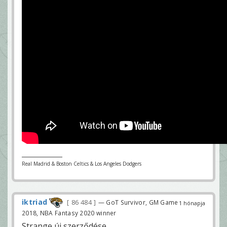
Real Madrid & Boston Celtics & Los Angeles Dodgers
iktriad
86 484
— GoT Survivor, GM Game
1 hónapja
2018, NBA Fantasy 2020 winner
Strange új szerződése.