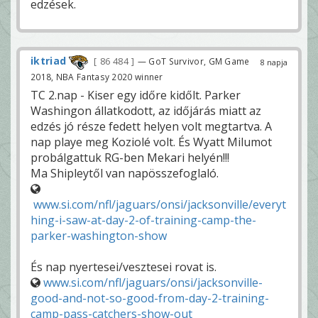
edzések.
iktriad
86 484
— GoT Survivor, GM Game
8 napja
2018, NBA Fantasy 2020 winner
TC 2.nap - Kiser egy időre kidőlt. Parker
Washingon állatkodott, az időjárás miatt az
edzés jó része fedett helyen volt megtartva. A
nap playe meg Koziolé volt. És Wyatt Milumot
probálgattuk RG-ben Mekari helyén!!!
Ma Shipleytől van napösszefoglaló.
www.si.com/nfl/jaguars/onsi/jacksonville/everyt
hing-i-saw-at-day-2-of-training-camp-the-
parker-washington-show
És nap nyertesei/vesztesei rovat is.
www.si.com/nfl/jaguars/onsi/jacksonville-
good-and-not-so-good-from-day-2-training-
camp-pass-catchers-show-out