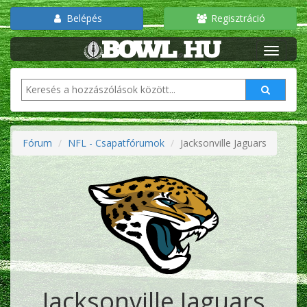
Belépés
Regisztráció
Fórum
NFL - Csapatfórumok
Jacksonville Jaguars
Jacksonville Jaguars