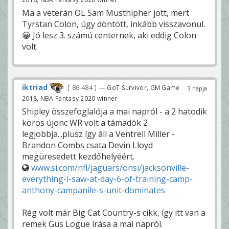
Ma a veterán OL Sam Musthipher jött, mert
Tyrstan Colon, úgy döntött, inkább visszavonul.
😀 Jó lesz 3. számú centernek, aki eddig Colon
volt.
iktriad
86 484
— GoT Survivor, GM Game
3 napja
2018, NBA Fantasy 2020 winner
Shipley összefoglalója a mai napról - a 2 hatodik
körös újonc WR volt a támadók 2
legjobbja...plusz így áll a Ventrell Miller -
Brandon Combs csata Devin Lloyd
megüresedett kezdőhelyéért.
www.si.com/nfl/jaguars/onsi/jacksonville-
everything-i-saw-at-day-6-of-training-camp-
anthony-campanile-s-unit-dominates
Rég volt már Big Cat Country-s cikk, így itt van a
remek Gus Logue írása a mai napról.