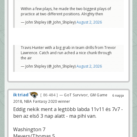
Within a few plays, he made the two biggest plays of
practice at two different positions. Alrighty then
— John Shipley (@_John_Shipley)
August 2, 2026
Travis Hunter with a big grab in team drills from Trevor
Lawrence. Catch and run ached a nice chunk through
the air
— John Shipley (@_John_Shipley)
August 2, 2026
iktriad
86 484
— GoT Survivor, GM Game
6 napja
2018, NBA Fantasy 2020 winner
Eddig nekik ment a legtöbb labda 11v11 és 7v7 -
ben az első 3 nap alatt - ma pihi van.
Washington 7
Meyers/Thomas 5