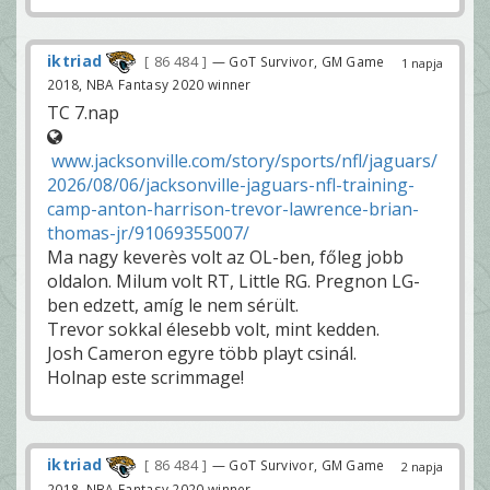
iktriad
86 484
— GoT Survivor, GM Game
1 napja
2018, NBA Fantasy 2020 winner
TC 7.nap
www.jacksonville.com/story/sports/nfl/jaguars/
2026/08/06/jacksonville-jaguars-nfl-training-
camp-anton-harrison-trevor-lawrence-brian-
thomas-jr/91069355007/
Ma nagy keverès volt az OL-ben, főleg jobb
oldalon. Milum volt RT, Little RG. Pregnon LG-
ben edzett, amíg le nem sérült.
Trevor sokkal élesebb volt, mint kedden.
Josh Cameron egyre több playt csinál.
Holnap este scrimmage!
iktriad
86 484
— GoT Survivor, GM Game
2 napja
2018, NBA Fantasy 2020 winner