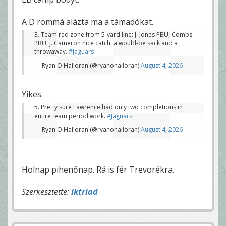
A D rommá alázta ma a támadókat.
3. Team red zone from 5-yard line: J. Jones PBU, Combs
PBU, J. Cameron nice catch, a would-be sack and a
throwaway.
#Jaguars
— Ryan O'Halloran (@ryanohalloran)
August 4, 2026
Yikes.
5. Pretty sure Lawrence had only two completions in
entire team period work.
#Jaguars
— Ryan O'Halloran (@ryanohalloran)
August 4, 2026
Holnap pihenőnap. Rá is fér Trevorékra.
Szerkesztette:
iktriad