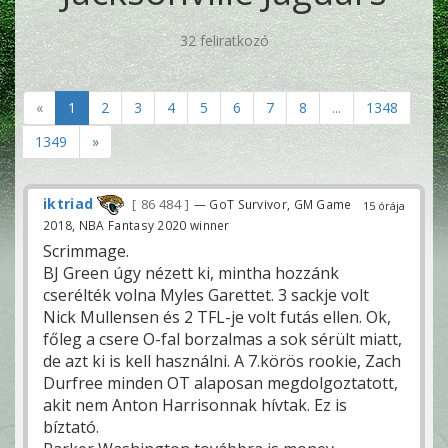
32 feliratkozó
«
1
2
3
4
5
6
7
8
...
1348
1349
»
iktriad
86 484
— GoT Survivor, GM Game
15 órája
2018, NBA Fantasy 2020 winner
Scrimmage.
BJ Green úgy nézett ki, mintha hozzánk
cserélték volna Myles Garettet. 3 sackje volt
Nick Mullensen és 2 TFL-je volt futás ellen. Ok,
főleg a csere O-fal borzalmas a sok sérült miatt,
de azt ki is kell használni. A 7.körös rookie, Zach
Durfree minden OT alaposan megdolgoztatott,
akit nem Anton Harrisonnak hívtak. Ez is
bíztató.