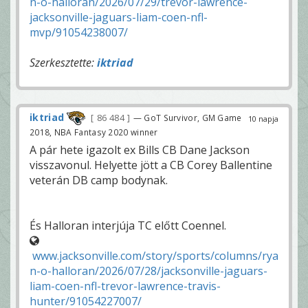
n-o-halloran/2026/07/29/trevor-lawrence-
jacksonville-jaguars-liam-coen-nfl-
mvp/91054238007/
Szerkesztette:
iktriad
iktriad
86 484
— GoT Survivor, GM Game
10 napja
2018, NBA Fantasy 2020 winner
A pár hete igazolt ex Bills CB Dane Jackson
visszavonul. Helyette jött a CB Corey Ballentine
veterán DB camp bodynak.
És Halloran interjúja TC előtt Coennel.
www.jacksonville.com/story/sports/columns/rya
n-o-halloran/2026/07/28/jacksonville-jaguars-
liam-coen-nfl-trevor-lawrence-travis-
hunter/91054227007/