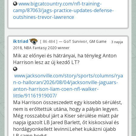
www.bigcatcountry.com/nfl-training-
camp/87063/jags-practice-updates-defense-
outshines-trevor-lawrence
iktriad
86 484
— GoT Survivor, GM Game
3 napja
2018, NBA Fantasy 2020 winner
Mik az előnyei és hátrányai, ha tényleg Anton
Harrison lesz az új kezdő LT?
www.jacksonville.com/story/sports/columns/rya
n-o-halloran/2026/08/04/jacksonville-jaguars-
anton-harrison-liam-coen-nfl-walker-
little/91161919007/
Ma Harrison összeszedett egy kissebb sérülést,
nem is erőltettük utána, hogy a pályán legyen.
Még rosszabbul járt a Kiser sérülése miatt pár
napja igazolt LB Jared Barlett, őt kiskocsival és
hordágyonkellett levinni.Lehet kukázni újabb
LB camp bodyt.