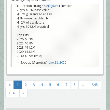
TE Brenton Strange's
#Jaguars
Extension
▫️3-yrs, $36M base value
▫️$17M guaranteed at sign
▫️$8M more next March
▫️$12M of escalators
▫️3-yrs, $26.8M practical
Cap Hits
2026: $3.3M
2027: $5.9M
2028: $11.2M
2029: $13.3M
2030: $3.9M (void)
— Spotrac (@spotrac)
June 28, 2026
«
1
2
3
4
5
6
7
8
...
1348
1349
»