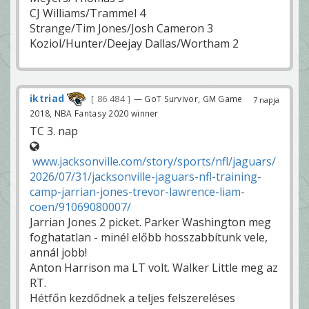
CJ Williams/Trammel 4
Strange/Tim Jones/Josh Cameron 3
Koziol/Hunter/Deejay Dallas/Wortham 2
iktriad
86 484
— GoT Survivor, GM Game
7 napja
2018, NBA Fantasy 2020 winner
TC 3. nap
www.jacksonville.com/story/sports/nfl/jaguars/
2026/07/31/jacksonville-jaguars-nfl-training-
camp-jarrian-jones-trevor-lawrence-liam-
coen/91069080007/
Jarrian Jones 2 picket. Parker Washington meg
foghatatlan - minél előbb hosszabbítunk vele,
annál jobb!
Anton Harrison ma LT volt. Walker Little meg az
RT.
Hétfőn kezdődnek a teljes felszereléses