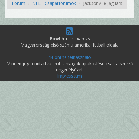
Fórum
NFL - Csapatfórumok
Jacksonville Jaguars
Bowl.hu
-
2004-2026
Magyarország első számú amerikai futball oldala
14
online felhasználó
Minden jog fenntartva. Írott anyagok újraközlése csak a szerző
engedélyével.
Impresszum