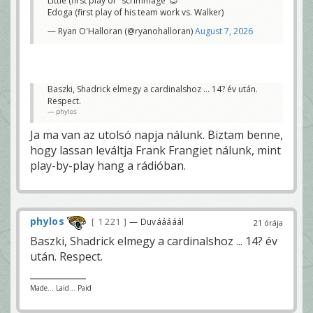
Little (first play of "scrimmage"😉
Edoga (first play of his team work vs. Walker)
— Ryan O'Halloran (@ryanohalloran)
August 7, 2026
Baszki, Shadrick elmegy a cardinalshoz ... 14? év után.
Respect.
phylos
Ja ma van az utolsó napja nálunk. Biztam benne,
hogy lassan leváltja Frank Frangiet nálunk, mint
play-by-play hang a rádióban.
phylos
1 221
— Duvááááál
21 órája
Baszki, Shadrick elmegy a cardinalshoz ... 14? év
után. Respect.
Made... Laid... Paid