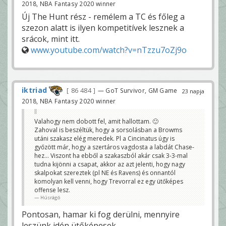
2018, NBA Fantasy 2020 winner
Új The Hunt rész - remélem a TC és főleg a
szezon alatt is ilyen kompetitívek lesznek a
srácok, mint itt.
www.youtube.com/watch?v=nTzzu7oZj9o
iktriad
86 484
— GoT Survivor, GM Game
23 napja
2018, NBA Fantasy 2020 winner
Valahogy nem dobott fel, amit hallottam. 🙂
Zahoval is beszéltük, hogy a sorsolásban a Browms
utáni szakasz elég meredek. Pl a Cincinatus úgy is
győzött már, hogy a szertáros vagdosta a labdát Chase-
hez... Viszont ha ebből a szakaszból akár csak 3-3-mal
tudna kijönni a csapat, akkor az azt jelenti, hogy nagy
skalpokat szereztek (pl NE és Ravens) és onnantól
komolyan kell venni, hogy Trevorral ez egy ütőképes
offense lesz.
Húsrágó
Pontosan, hamar ki fog derülni, mennyire
leszünk idén ütőképesek.