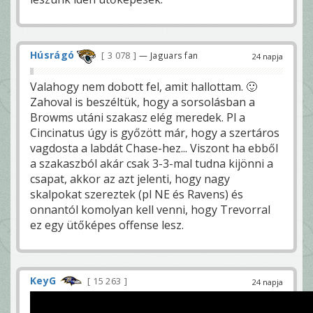
Húsrágó
3 078
— Jaguars fan
24 napja
Valahogy nem dobott fel, amit hallottam. 🙂
Zahoval is beszéltük, hogy a sorsolásban a
Browms utáni szakasz elég meredek. Pl a
Cincinatus úgy is győzött már, hogy a szertáros
vagdosta a labdát Chase-hez... Viszont ha ebből
a szakaszból akár csak 3-3-mal tudna kijönni a
csapat, akkor az azt jelenti, hogy nagy
skalpokat szereztek (pl NE és Ravens) és
onnantól komolyan kell venni, hogy Trevorral
ez egy ütőképes offense lesz.
KeyG
15 263
24 napja