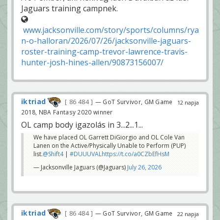
Jaguars training campnek.
www.jacksonville.com/story/sports/columns/rya
n-o-halloran/2026/07/26/jacksonville-jaguars-
roster-training-camp-trevor-lawrence-travis-
hunter-josh-hines-allen/90873156007/
iktriad
86 484
— GoT Survivor, GM Game
12 napja
2018, NBA Fantasy 2020 winner
OL camp body igazolás in 3...2...1...
We have placed OL Garrett DiGiorgio and OL Cole Van
Lanen on the Active/Physically Unable to Perform (PUP)
list.
@Shift4
|
#DUUUVAL
https://t.co/a0CZbEfHsM
— Jacksonville Jaguars (@Jaguars)
July 26, 2026
iktriad
86 484
— GoT Survivor, GM Game
22 napja