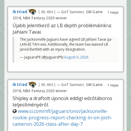
iktriad
86 484
— GoT Survivor, GM Game
1 napja
2018, NBA Fantasy 2020 winner
Újabb jelentkező az LB depth problémáinkra:
Jahlani Tavai.
The Jacksonville Jaguars have signed LB Jahlani Tavai (ja-
LAN-EE TAH-vie). Additionally, the team has waived LB
Jared Bartlett with an injury designation.
— JaguarsPR (@JaguarsPR)
August 6, 2026
iktriad
86 484
— GoT Survivor, GM Game
1 napja
2018, NBA Fantasy 2020 winner
Shipley a draftolt újoncok eddigi edzőtáboros
teljesítményéről.
www.si.com/nfl/jaguars/onsi/jacksonville-
rookie-progress-report-checking-in-on-josh-
cameron-2026-class-after-day-7