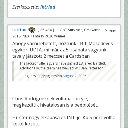
Szerkesztette:
iktriad
iktriad
86 484
— GoT Survivor, GM Game
5 napja
2018, NBA Fantasy 2020 winner
Ahogy várni lehetett, hoztunk LB-t. Másodéves
egykori UDFA, mi már az 5. csapata vagyunk,
tavaly játszott 2 meccset a Cardsban.
The Jacksonville Jaguars have signed LB Jared Bartlett.
Additionally, the team has waived WR Ben Patterson.
— JaguarsPR (@JaguarsPR)
August 2, 2026
Chris Rodrigueznek volt ma carryje,
megkezdtük hivatalosan is a beépítését.
Hunter nagy elkapása és INT-je. Kb 5 perc volt a
kettő között.