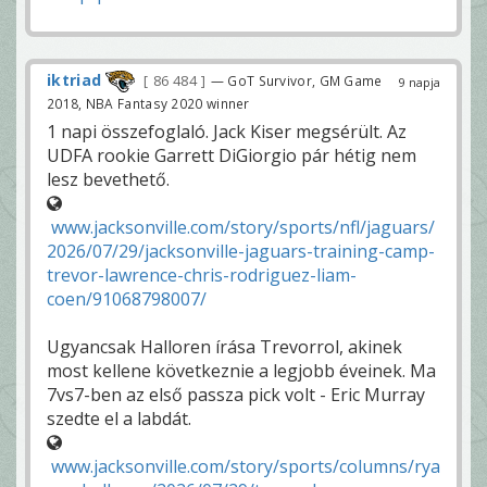
iktriad
86 484
— GoT Survivor, GM Game
9 napja
2018, NBA Fantasy 2020 winner
1 napi összefoglaló. Jack Kiser megsérült. Az
UDFA rookie Garrett DiGiorgio pár hétig nem
lesz bevethető.
www.jacksonville.com/story/sports/nfl/jaguars/
2026/07/29/jacksonville-jaguars-training-camp-
trevor-lawrence-chris-rodriguez-liam-
coen/91068798007/
Ugyancsak Halloren írása Trevorrol, akinek
most kellene következnie a legjobb éveinek. Ma
7vs7-ben az első passza pick volt - Eric Murray
szedte el a labdát.
www.jacksonville.com/story/sports/columns/rya