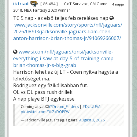
iktriad
86 484
— GoT Survivor, GM Game
4 napja
2018, NBA Fantasy 2020 winner
TC 5.nap - az első teljes felszereléses nap
www.jacksonville.com/story/sports/nfl/jaguars/
2026/08/03/jacksonville-jaguars-liam-coen-
anton-harrison-brian-thomas-jr/91069266007/
www.si.com/nfl/jaguars/onsi/jacksonville-
everything-i-saw-at-day-5-of-training-camp-
brian-thomas-jr-s-big-grab
Harrison lehet az új LT - Coen nyitva hagyta a
lehetőséget ma.
Rodriguez egy fizikálisabban fut.
OL vs DL pass rush drillek
A nap playe BTJ egykezese.
Coming at ya! 💥
@Dream_Finders
|
#DUUUVAL
pic.twitter.com/9itZkDOPFW
— Jacksonville Jaguars (@Jaguars)
August 3, 2026