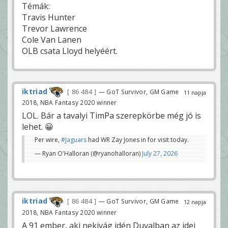
Témák:
Travis Hunter
Trevor Lawrence
Cole Van Lanen
OLB csata Lloyd helyéért.
iktriad
86 484
— GoT Survivor, GM Game
11 napja
2018, NBA Fantasy 2020 winner
LOL. Bár a tavalyi TimPa szerepkörbe még jó is
lehet. 😀
Per wire,
#Jaguars
had WR Zay Jones in for visit today.
— Ryan O'Halloran (@ryanohalloran)
July 27, 2026
iktriad
86 484
— GoT Survivor, GM Game
12 napja
2018, NBA Fantasy 2020 winner
A 91 ember, aki nekivág idén Duvalban az idei