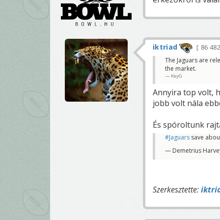
iktriad
86 48
The Jaguars are rel
the market.
KeyG
Annyira top volt, 
jobb volt nála ebbe
És spóroltunk rajt
#Jaguars
save about
— Demetrius Harve
Szerkesztette:
iktri