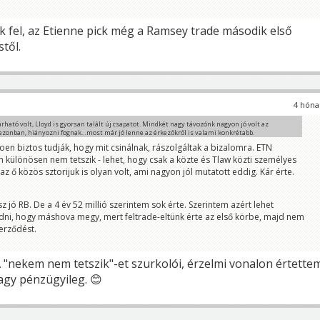
k fel, az Etienne pick még a Ramsey trade második első
től.
4 hóna
rható volt, Lloyd is gyorsan talált új csapatot. Mindkét nagy távozónk nagyon jó volt az
ezonban, hiányozni fognak…most már jó lenne az érkezőkről is valami konkrétabb.
en biztos tudják, hogy mit csinálnak, rászolgáltak a bizalomra. ETN
különösen nem tetszik - lehet, hogy csak a közte és Tlaw közti személyes
gy sok érkező lesz, ha lesz egyáltalán.
az ő közös sztorijuk is olyan volt, ami nagyon jól mutatott eddig. Kár érte.
milliót Lloydnak ki lehetett volna gazdálkodni...
 jó RB. De a 4 év 52 millió szerintem sok érte. Szerintem azért lehet
ni, hogy máshova megy, mert feltrade-eltünk érte az első körbe, majd nem
zerződést.
A "nekem nem tetszik"-et szurkolói, érzelmi vonalon értette
gy pénzügyileg. 😊