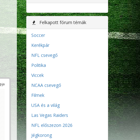
Felkapott fórum témák
Soccer
Kerékpár
NFL csevegő
Politika
Viccek
pja
NCAA csevegő
Filmek
USA és a világ
Las Vegas Raiders
NFL előszezon 2026
Jégkorong