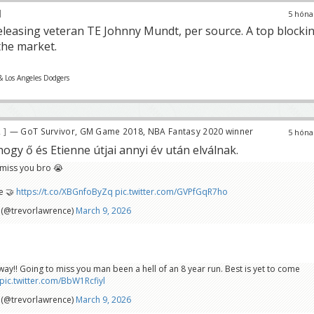
5 hóna
eleasing veteran TE Johnny Mundt, per source. A top blocki
the market.
& Los Angeles Dodgers
2
— GoT Survivor, GM Game 2018, NBA Fantasy 2020 winner
5 hóna
hogy ő és Etienne útjai annyi év után elválnak.
miss you bro 😭
e 🤝
https://t.co/XBGnfoByZq
pic.twitter.com/GVPfGqR7ho
 (@trevorlawrence)
March 9, 2026
ay!! Going to miss you man been a hell of an 8 year run. Best is yet to come
pic.twitter.com/BbW1Rcfiyl
 (@trevorlawrence)
March 9, 2026