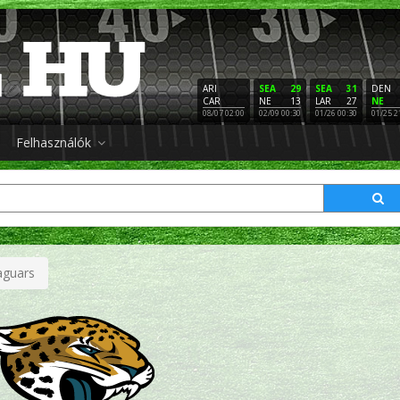
ARI
SEA
29
SEA
31
DEN
CAR
NE
13
LAR
27
NE
08/07 02:00
02/09 00:30
01/26 00:30
01/25 2
Felhasználók
Jaguars