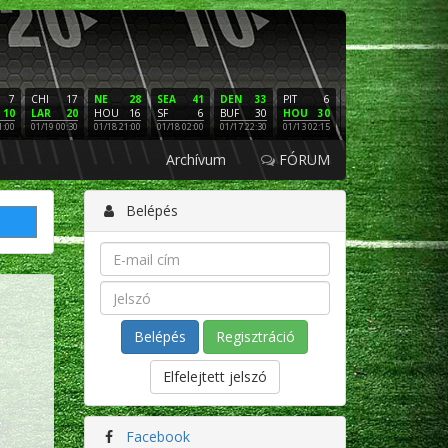
7
CHI
17
NE
28
SEA
41
DEN
33
PIT
6
NE
16
PHI
10
LAR
20
HOU
16
SF
6
BUF
30
HOU
30
LAC
3
SF
1:00
01/19 00:30
01/18 21:00
01/18 02:00
01/17 22:30
01/13 02:15
01/12 02:00
01/11 22:
Archívum
FÓRUM
Belépés
Regisztráció
Elfelejtett jelszó
Facebook