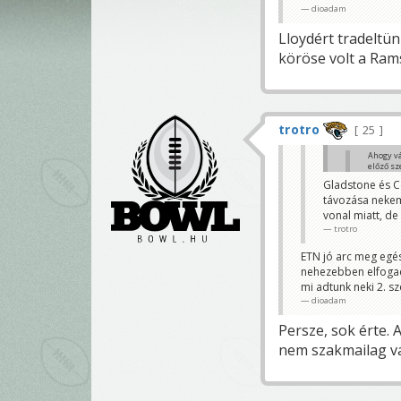
dioadam
Lloydért tradeltün
köröse volt a Rams
trotro
25
Ahogy vá
előző sz
trotro
Gladstone és Co
távozása nekem 
Nem hiszem, ho
vonal miatt, de 
Azt az évi 15 
trotro
iktriad
ETN jó arc meg egész
nehezebben elfogad
mi adtunk neki 2. s
dioadam
Persze, sok érte. 
nem szakmailag va