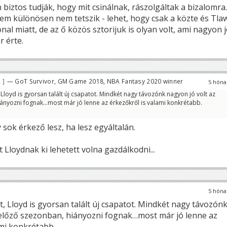
biztos tudják, hogy mit csinálnak, rászolgáltak a bizalomra.
m különösen nem tetszik - lehet, hogy csak a közte és Tla
nal miatt, de az ő közös sztorijuk is olyan volt, ami nagyon j
r érte.
2
— GoT Survivor, GM Game 2018, NBA Fantasy 2020 winner
5 hóna
Lloyd is gyorsan talált új csapatot. Mindkét nagy távozónk nagyon jó volt az
ányozni fognak…most már jó lenne az érkezőkről is valami konkrétabb.
sok érkező lesz, ha lesz egyáltalán.
ót Lloydnak ki lehetett volna gazdálkodni...
5 hóna
, Lloyd is gyorsan talált új csapatot. Mindkét nagy távozón
 előző szezonban, hiányozni fognak…most már jó lenne az
ami konkrétabb.