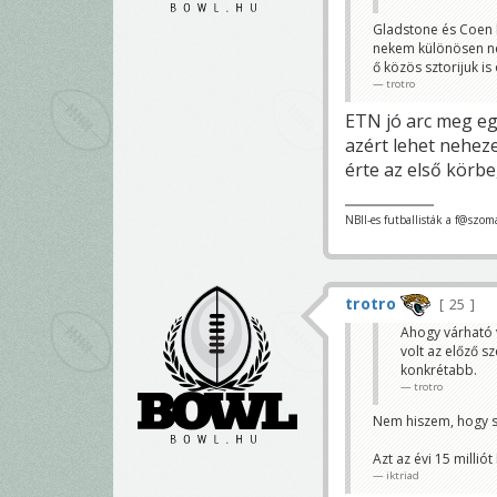
Gladstone és Coen b
nekem különösen nem
ő közös sztorijuk is
trotro
ETN jó arc meg egé
azért lehet nehez
érte az első körbe
NBII-es futballisták a f@szom
trotro
25
Ahogy várható v
volt az előző s
konkrétabb.
trotro
Nem hiszem, hogy so
Azt az évi 15 milliót
iktriad