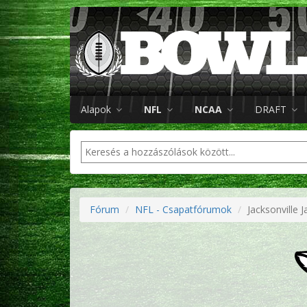
Alapok
NFL
NCAA
DRAFT
Fórum
NFL - Csapatfórumok
Jacksonville 