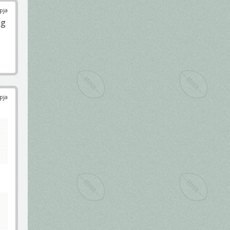
pja
ng
pja