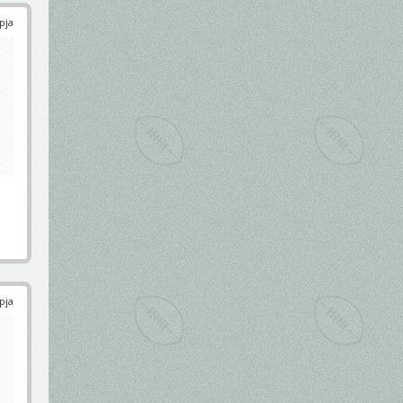
pja
pja