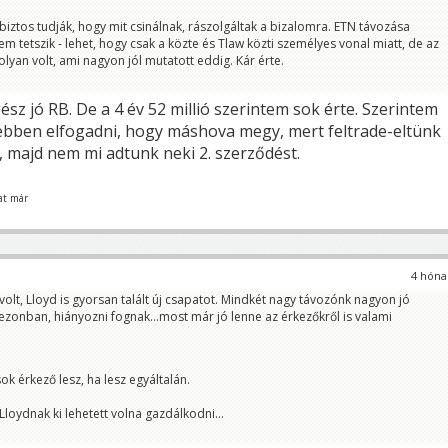
iztos tudják, hogy mit csinálnak, rászolgáltak a bizalomra. ETN távozása
 tetszik - lehet, hogy csak a közte és Tlaw közti személyes vonal miatt, de az
 olyan volt, ami nagyon jól mutatott eddig. Kár érte.
sz jó RB. De a 4 év 52 millió szerintem sok érte. Szerintem
ebben elfogadni, hogy máshova megy, mert feltrade-eltünk
, majd nem mi adtunk neki 2. szerződést.
at már
4 hóna
olt, Lloyd is gyorsan talált új csapatot. Mindkét nagy távozónk nagyon jó
zezonban, hiányozni fognak…most már jó lenne az érkezőkről is valami
k érkező lesz, ha lesz egyáltalán.
 Lloydnak ki lehetett volna gazdálkodni...