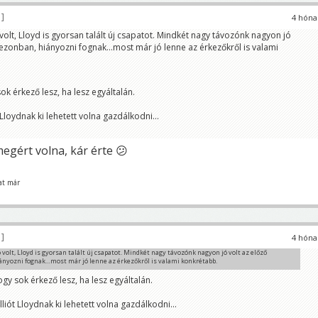
0
4 hóna
olt, Lloyd is gyorsan talált új csapatot. Mindkét nagy távozónk nagyon jó
zezonban, hiányozni fognak…most már jó lenne az érkezőkről is valami
k érkező lesz, ha lesz egyáltalán.
 Lloydnak ki lehetett volna gazdálkodni...
egért volna, kár érte 😕
at már
0
4 hóna
volt, Lloyd is gyorsan talált új csapatot. Mindkét nagy távozónk nagyon jó volt az előző
ányozni fognak…most már jó lenne az érkezőkről is valami konkrétabb.
y sok érkező lesz, ha lesz egyáltalán.
lliót Lloydnak ki lehetett volna gazdálkodni...