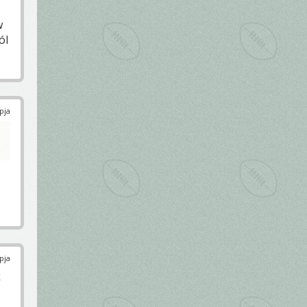
w
ól
pja
pja
k