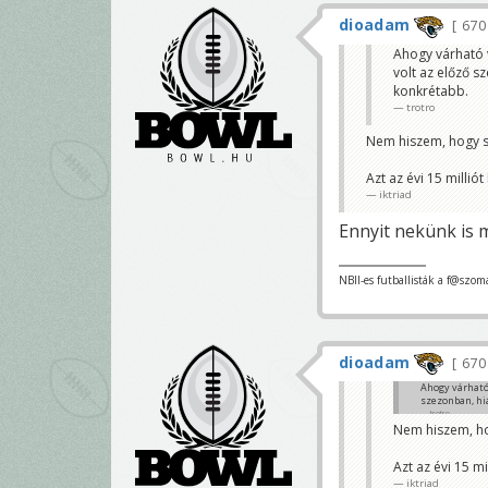
dioadam
67
Ahogy várható v
volt az előző s
konkrétabb.
trotro
Nem hiszem, hogy so
Azt az évi 15 milliót
iktriad
Ennyit nekünk is m
NBII-es futballisták a f@szom
dioadam
67
Ahogy várható 
szezonban, hi
trotro
Nem hiszem, hog
Azt az évi 15 mi
iktriad