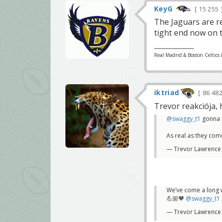
KeyG
15 255
The Jaguars are r
tight end now on 
Real Madrid & Boston Celtics 
iktriad
86 48
Trevor reakciója, 
@swaggy_t1
gonna 
As real as they com
— Trevor Lawrence
We’ve come a long w
💪🏼🧡
@swaggy_t1
— Trevor Lawrence