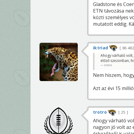
Gladstone és Coen 
ETN távozása neke
közti személyes vo
mutatott eddig. Ká
iktriad
86 48
Ahogy várható volt, 
előző szezonban, hi
trotro
Nem hiszem, hogy 
Azt az évi 15 milli
trotro
25
Ahogy várható volt
nagyon jó volt az
érkezőkről is val