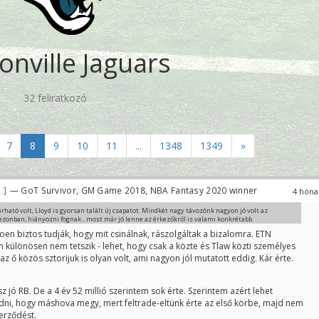
onville Jaguars
32 feliratkozó
7
8
9
10
11
...
1348
1349
»
2
— GoT Survivor, GM Game 2018, NBA Fantasy 2020 winner
4 hóna
rható volt, Lloyd is gyorsan talált új csapatot. Mindkét nagy távozónk nagyon jó volt az
ezonban, hiányozni fognak…most már jó lenne az érkezőkről is valami konkrétabb.
en biztos tudják, hogy mit csinálnak, rászolgáltak a bizalomra. ETN
különösen nem tetszik - lehet, hogy csak a közte és Tlaw közti személyes
gy sok érkező lesz, ha lesz egyáltalán.
az ő közös sztorijuk is olyan volt, ami nagyon jól mutatott eddig. Kár érte.
milliót Lloydnak ki lehetett volna gazdálkodni...
 jó RB. De a 4 év 52 millió szerintem sok érte. Szerintem azért lehet
ni, hogy máshova megy, mert feltrade-eltünk érte az első körbe, majd nem
zerződést.