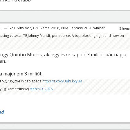
2
— GoT Survivor, GM Game 2018, NBA Fantasy 2020 winner
5 hóna
easing veteran TE Johnny Mundt, per source. A top blocking tight end now on
hogy Quintin Morris, aki egy évre kapott 3 milliót pár napja
n...
a majdnem 3 milliót.
 $2,735,294 in cap space
https://t.co/9UBhEkVyLM
y (@Demetrius82)
March 9, 2026
ad