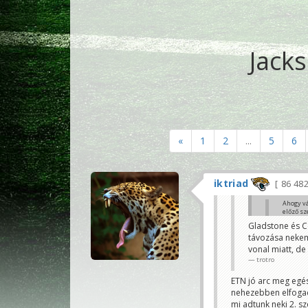
Jacks
«
1
2
...
5
6
iktriad
86 48
Ahogy vá
előző sz
trotro
Gladstone és Co
távozása nekem 
Nem hiszem, ho
vonal miatt, de 
Azt az évi 15 
trotro
iktriad
ETN jó arc meg egész
nehezebben elfogad
mi adtunk neki 2. s