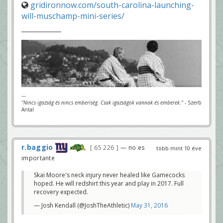
gridironnow.com/south-carolina-launching-
will-muschamp-mini-series/
---
"Nincs igazság és nincs emberiség. Csak igazságok vannak és emberek."
- Szerb
Antal
r.baggio
65 226
— no es
több mint 10 éve
importante
Skai Moore's neck injury never healed like Gamecocks
hoped. He will redshirt this year and play in 2017. Full
recovery expected.
— Josh Kendall (@JoshTheAthletic)
May 31, 2016