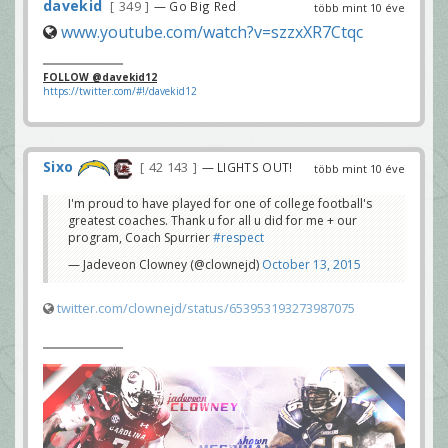
davekid
349
— Go Big Red
több mint 10 éve
www.youtube.com/watch?v=szzxXR7Ctqc
FOLLOW @davekid12
https://twitter.com/#!/davekid12
Sixo
42 143
— LIGHTS OUT!
több mint 10 éve
I'm proud to have played for one of college football's
greatest coaches. Thank u for all u did for me + our
program, Coach Spurrier
#respect
— Jadeveon Clowney (@clownejd)
October 13, 2015
twitter.com/clownejd/status/653953193273987075