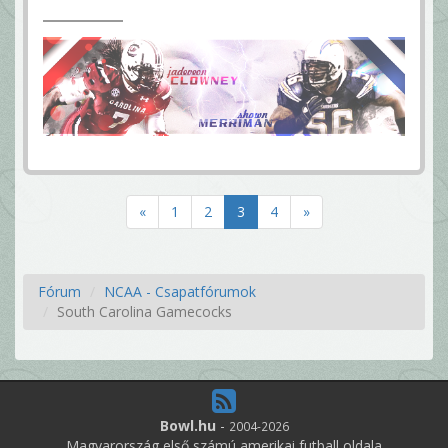
«
1
2
3
4
»
Fórum
NCAA - Csapatfórumok
South Carolina Gamecocks
Bowl.hu
-
2004-2026
Magyarország első számú amerikai futball oldala