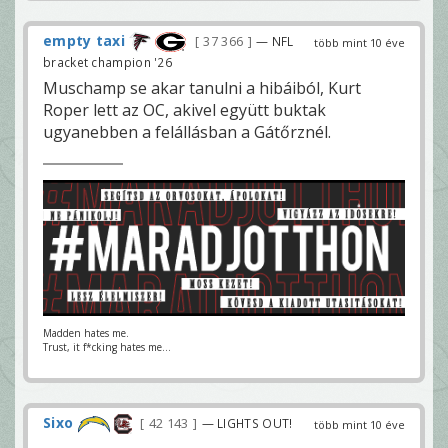
empty taxi
37 366
— NFL
több mint 10 éve
bracket champion '26
Muschamp se akar tanulni a hibáiból, Kurt
Roper lett az OC, akivel együtt buktak
ugyanebben a felállásban a Gátőrznél.
Madden hates me.
Trust, it f*cking hates me...
Sixo
42 143
— LIGHTS OUT!
több mint 10 éve