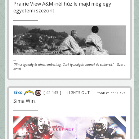
Prairie View A&M-nél húz le majd még egy
egyetemi szezont
---
"Nincs igazság és nincs emberiség. Csak igazságok vannak és emberek."
- Szerb
Antal
Sixo
42 143
— LIGHTS OUT!
több mint 11 éve
Sima Win.