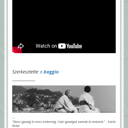
Szerkesztette:
r.baggio
---
"Nincs igazság és nincs emberiség. Csak igazságok vannak és emberek."
- Szerb
Antal