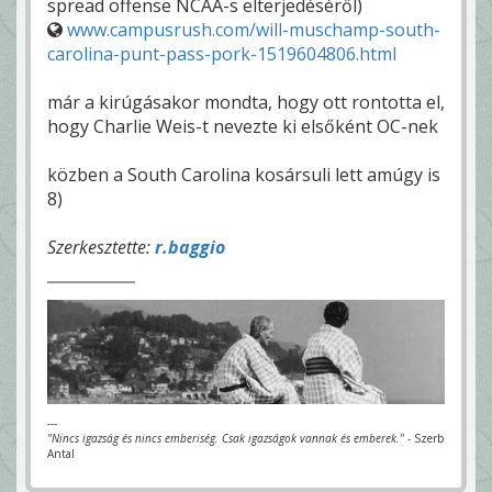
spread offense NCAA-s elterjedéséről)
www.campusrush.com/will-muschamp-south-
carolina-punt-pass-pork-1519604806.html
már a kirúgásakor mondta, hogy ott rontotta el,
hogy Charlie Weis-t nevezte ki elsőként OC-nek
közben a South Carolina kosársuli lett amúgy is
8)
Szerkesztette:
r.baggio
---
"Nincs igazság és nincs emberiség. Csak igazságok vannak és emberek."
- Szerb
Antal