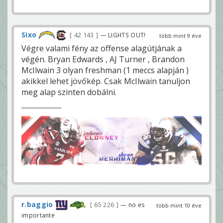
Sixo
42 143
— LIGHTS OUT!
több mint 9 éve
Végre valami fény az offense alagútjának a
végén. Bryan Edwards , AJ Turner , Brandon
McIlwain 3 olyan freshman (1 meccs alapján )
akikkel lehet jövőkép. Csak McIlwain tanuljon
meg alap szinten dobálni.
r.baggio
65 226
— no es
több mint 10 éve
importante