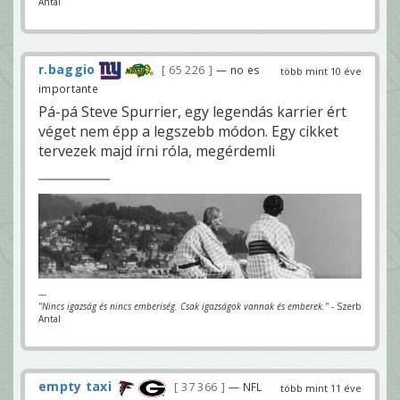
Antal
r.baggio
65 226
— no es
több mint 10 éve
importante
Pá-pá Steve Spurrier, egy legendás karrier ért
véget nem épp a legszebb módon. Egy cikket
tervezek majd írni róla, megérdemli
---
"Nincs igazság és nincs emberiség. Csak igazságok vannak és emberek."
- Szerb
Antal
empty taxi
37 366
— NFL
több mint 11 éve