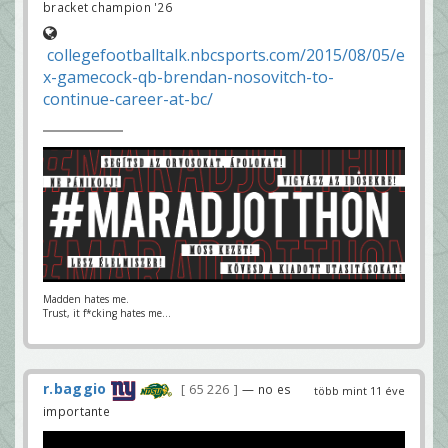
bracket champion '26
collegefootballtalk.nbcsports.com/2015/08/05/e
x-gamecock-qb-brendan-nosovitch-to-
continue-career-at-bc/
Madden hates me.
Trust, it f*cking hates me...
r.baggio
65 226
— no es
több mint 11 éve
importante