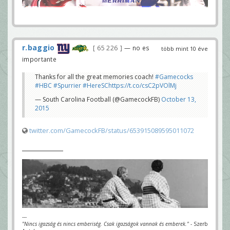
r.baggio
65 226
— no es
több mint 10 éve
importante
Thanks for all the great memories coach!
#Gamecocks
#HBC
#Spurrier
#HereSC
https://t.co/csC2pVOlMj
— South Carolina Football (@GamecockFB)
October 13,
2015
twitter.com/GamecockFB/status/653915089595011072
---
"Nincs igazság és nincs emberiség. Csak igazságok vannak és emberek."
- Szerb