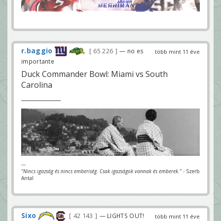
r.baggio
65 226
— no es
több mint 11 éve
importante
Duck Commander Bowl: Miami vs South
Carolina
---
"Nincs igazság és nincs emberiség. Csak igazságok vannak és emberek."
- Szerb
Antal
Sixo
42 143
— LIGHTS OUT!
több mint 11 éve