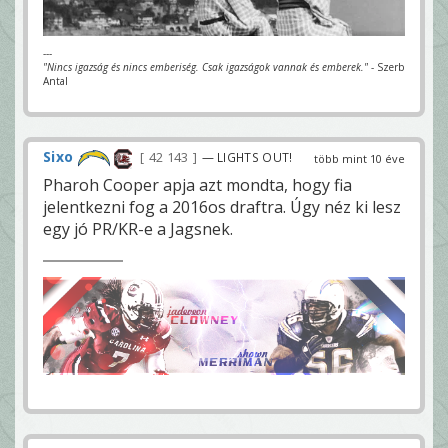
---
"Nincs igazság és nincs emberiség. Csak igazságok vannak és emberek."
- Szerb
Antal
Sixo
42 143
— LIGHTS OUT!
több mint 10 éve
Pharoh Cooper apja azt mondta, hogy fia
jelentkezni fog a 2016os draftra. Úgy néz ki lesz
egy jó PR/KR-e a Jagsnek.