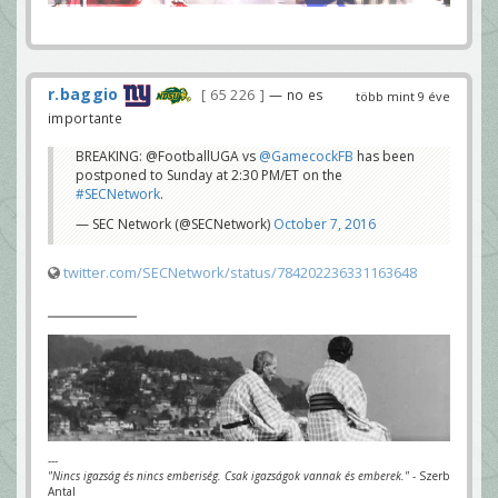
r.baggio
65 226
— no es
több mint 9 éve
importante
BREAKING: @FootballUGA vs
@GamecockFB
has been
postponed to Sunday at 2:30 PM/ET on the
#SECNetwork
.
— SEC Network (@SECNetwork)
October 7, 2016
twitter.com/SECNetwork/status/784202236331163648
---
"Nincs igazság és nincs emberiség. Csak igazságok vannak és emberek."
- Szerb
Antal