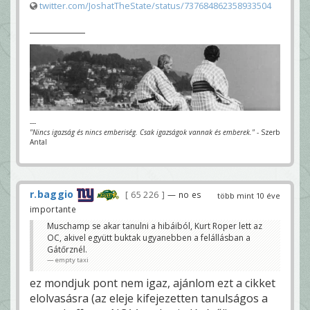
twitter.com/JoshatTheState/status/737684862358933504
---
"Nincs igazság és nincs emberiség. Csak igazságok vannak és emberek."
- Szerb
Antal
r.baggio
65 226
— no es
több mint 10 éve
importante
Muschamp se akar tanulni a hibáiból, Kurt Roper lett az
OC, akivel együtt buktak ugyanebben a felállásban a
Gátőrznél.
empty taxi
ez mondjuk pont nem igaz, ajánlom ezt a cikket
elolvasásra (az eleje kifejezetten tanulságos a