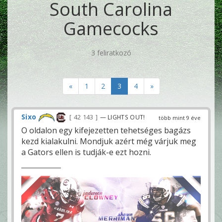
South Carolina
Gamecocks
3 feliratkozó
«
1
2
3
4
»
Sixo
42 143
— LIGHTS OUT!
több mint 9 éve
O oldalon egy kifejezetten tehetséges bagázs
kezd kialakulni. Mondjuk azért még várjuk meg
a Gators ellen is tudják-e ezt hozni.