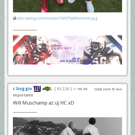
pbs.twimg.com/media/CWI0ThjWIAArEHH.jpg
r.baggio
65 226
— no es
több mint 10 éve
importante
Will Muschamp az új HC xD