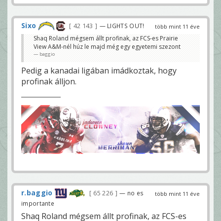
Sixo
42 143
— LIGHTS OUT!
több mint 11 éve
Shaq Roland mégsem állt profinak, az FCS-es Prairie
View A&M-nél húz le majd még egy egyetemi szezont
baggio
Pedig a kanadai ligában imádkoztak, hogy
profinak álljon.
r.baggio
65 226
— no es
több mint 11 éve
importante
Shaq Roland mégsem állt profinak, az FCS-es