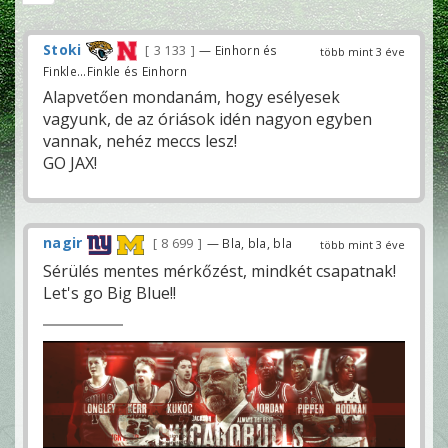
Stoki
3 133
— Einhorn és
több mint 3 éve
Finkle...Finkle és Einhorn
Alapvetően mondanám, hogy esélyesek
vagyunk, de az óriások idén nagyon egyben
vannak, nehéz meccs lesz!
GO JAX!
nagir
8 699
— Bla, bla, bla
több mint 3 éve
Sérülés mentes mérkőzést, mindkét csapatnak!
Let's go Big Blue!!