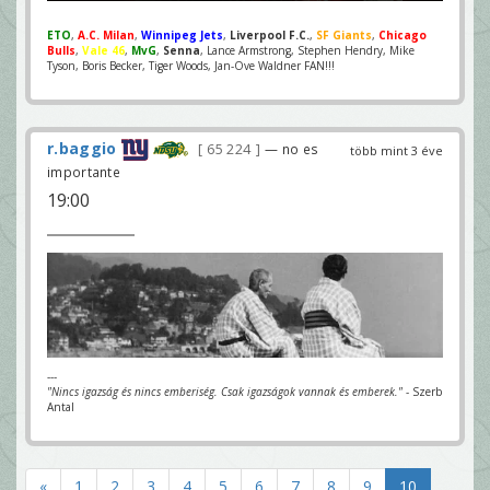
ETO
,
A.C. Milan
,
Winnipeg Jets
,
Liverpool F.C.
,
SF Giants
,
Chicago
Bulls
,
Vale 46
,
MvG
,
Senna
, Lance Armstrong, Stephen Hendry, Mike
Tyson, Boris Becker, Tiger Woods, Jan-Ove Waldner FAN!!!
r.baggio
65 224
— no es
több mint 3 éve
importante
19:00
---
"Nincs igazság és nincs emberiség. Csak igazságok vannak és emberek."
- Szerb
Antal
«
1
2
3
4
5
6
7
8
9
10