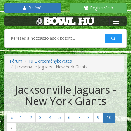
Belépés
Regisztráció
Fórum
NFL eredménykövetés
Jacksonville Jaguars - New York Giants
Jacksonville Jaguars -
New York Giants
«
1
2
3
4
5
6
7
8
9
10
»