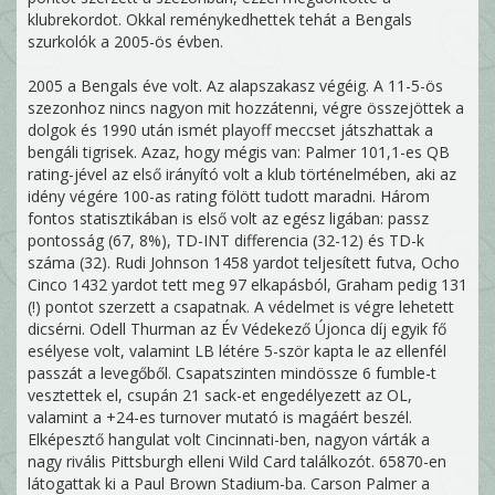
klubrekordot. Okkal reménykedhettek tehát a Bengals
szurkolók a 2005-ös évben.
2005 a Bengals éve volt. Az alapszakasz végéig. A 11-5-ös
szezonhoz nincs nagyon mit hozzátenni, végre összejöttek a
dolgok és 1990 után ismét playoff meccset játszhattak a
bengáli tigrisek. Azaz, hogy mégis van: Palmer 101,1-es QB
rating-jével az első irányító volt a klub történelmében, aki az
idény végére 100-as rating fölött tudott maradni. Három
fontos statisztikában is első volt az egész ligában: passz
pontosság (67, 8%), TD-INT differencia (32-12) és TD-k
száma (32). Rudi Johnson 1458 yardot teljesített futva, Ocho
Cinco 1432 yardot tett meg 97 elkapásból, Graham pedig 131
(!) pontot szerzett a csapatnak. A védelmet is végre lehetett
dicsérni. Odell Thurman az Év Védekező Újonca díj egyik fő
esélyese volt, valamint LB létére 5-ször kapta le az ellenfél
passzát a levegőből. Csapatszinten mindössze 6 fumble-t
vesztettek el, csupán 21 sack-et engedélyezett az OL,
valamint a +24-es turnover mutató is magáért beszél.
Elképesztő hangulat volt Cincinnati-ben, nagyon várták a
nagy rivális Pittsburgh elleni Wild Card találkozót. 65870-en
látogattak ki a Paul Brown Stadium-ba. Carson Palmer a