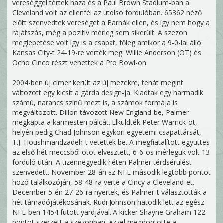
vereséggel tértek haza és a Paul Brown Stadium-ban a
Cleveland volt az ellenfél az utolsó fordulóban. 65362 néző
előtt szenvedtek vereséget a Barnák ellen, és így nem hogy a
rájátszás, még a pozitív mérleg sem sikerült. A szezon
meglepetése volt így is a csapat, főleg amikor a 9-0-lal álló
Kansas City-t 24-19-re verték meg. Willie Anderson (OT) és
Ocho Cinco részt vehettek a Pro Bowl-on.
2004-ben új címer került az új mezekre, tehát megint
változott egy kicsit a gárda design-ja. Kiadtak egy harmadik
számú, narancs színű mezt is, a számok formája is
megváltozott. Dillon távozott New England-be, Palmer
megkapta a karmesteri pálcát. Elküldték Peter Warrick-ot,
helyén pedig Chad Johnson egykori egyetemi csapattársát,
T.J. Houshmandzadeh-t vetették be. A megfiatalított együttes
az első hét meccsből ötöt elvesztett, 6-6-os mérlegük volt 13
forduló után. A tizennegyedik héten Palmer térdsérülést
szenvedett. November 28-án az NFL második legtöbb pontot
hozó találkozóján, 58-48-ra verte a Cincy a Cleveland-et.
December 5-én 27-26-ra nyertek, és Palmer-t választották a
hét támadójátékosának. Rudi Johnson hatodik lett az egész
NFL-ben 1454 futott yardjával. A kicker Shayne Graham 122
pontot szerzett a szezonban, ezzel megdöntötte a