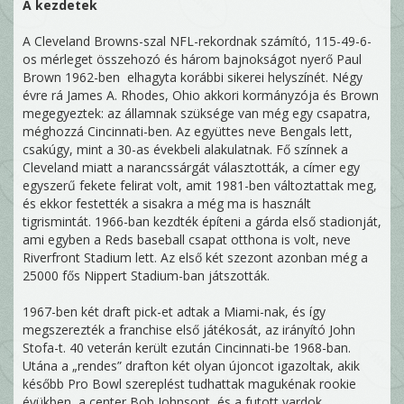
A kezdetek
A Cleveland Browns-szal NFL-rekordnak számító, 115-49-6-
os mérleget összehozó és három bajnokságot nyerő Paul
Brown 1962-ben elhagyta korábbi sikerei helyszínét. Négy
évre rá James A. Rhodes, Ohio akkori kormányzója és Brown
megegyeztek: az államnak szüksége van még egy csapatra,
méghozzá Cincinnati-ben. Az együttes neve Bengals lett,
csakúgy, mint a 30-as évekbeli alakulatnak. Fő színnek a
Cleveland miatt a narancssárgát választották, a címer egy
egyszerű fekete felirat volt, amit 1981-ben változtattak meg,
és ekkor festették a sisakra a még ma is használt
tigrismintát. 1966-ban kezdték építeni a gárda első stadionját,
ami egyben a Reds baseball csapat otthona is volt, neve
Riverfront Stadium lett. Az első két szezont azonban még a
25000 fős Nippert Stadium-ban játszották.
1967-ben két draft pick-et adtak a Miami-nak, és így
megszerezték a franchise első játékosát, az irányító John
Stofa-t. 40 veterán került ezután Cincinnati-be 1968-ban.
Utána a „rendes” drafton két olyan újoncot igazoltak, akik
később Pro Bowl szereplést tudhattak magukénak rookie
évükben, a center Bob Johnsont, és a futott yardok