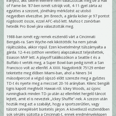
irányító, akit sikerei ellenére nem választották még be a Hall
of Fame-be. ’87-ben ismét sztrájk volt, 4-11-gyel zárta az
együttes a szezont, jónéhány mérkőzést az utolsó
negyedben elveszítve. Jim Breech, a gárda kicker-je 97 pontot
rúgdosott össze, ezzel AFC-első lett. Muñoz-t zsinórban
hetedik Pro Bowl-jára választották meg.
1988-ban ismét egy remek esztendő várt a Cincinnati
Bengals-ra. Sam Wyche-nek kikötötték: ha nem jutnak
rájátszásba, akkor röpül. Ezen követelményt túlszárnyalta a
gárda. 12-4-es (otthon veretlen) alapszakaszt teljesítettek,
Esiason MVP lett. A playoff találkozókon a Seattle-t és a
Buffalo-t verték meg, a Super Bowl-ban pedig ismét a San
Francisco volt az ellenfél. A XXIII. Nagydöntőt 75129 ember
tekintette meg élőben Miami-ban, ahol a Niners 34
másodperccel a végső sípszó előtt szerezte meg a győztes
TD-t és nyerte meg a meccset 20-16 arányban. Kilenc bengáli
tigris kapott meghívót Hawaii-ról. Ickey Woods, az újonc
runningback minden TD-ja után az ellenfelet hergelő táncot
lejtett, amit el is neveztek „Ickey Shuffle”-nek. A szezon után
hozták meg azt a szabályt, hogy a sportszerűtlen, vagy
túlzott ünneplésért büntetés járjon. A következő esztendőben
sok sérülés sújtotta a Cincinnati-t, ennek eredményeképpen