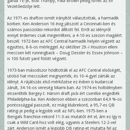
gárda TE-je, Bob Trumpy, Paul Brown pedig ismét az Év
Vezetőedzője lett.
Az 1971-es drafton ismét irányítót választottak, a harmadik
körben. Ken Anderson 16 évig játszott a Cincinnati-ben és
számos passzolási rekordot állított fel. Erről az idényről
ennyit érdemes csak megemlíteni, a 4-10-es szezon magáért
beszél. 1972-ben az AFC Central harmadik helyén végzett az
együttes, 8-6-os mérleggel. Az október 29.-i Houston elleni
meccsen két runningback – Doug Dessler és Essex Johnson –
is 100 futott yard fölött végzett.
1973-ban másodszor hódították el az AFC Central elsőségét,
utolsó hat meccsüket megnyerték, és 10-4-gyel zárták az
idényt. A rájátszás első mérkőzése ez évben is kudarccal
zárult, 34-16-os vereség Miami-ban. Az 1974-es holtidényben
elcserélték Bergey-t. Három draft pick-ért cserébe engedték
Philadelphia-ba. Ken Anderson ebben a szezonban 64,9 %-os
pontossággal passzolt, ez máig klubrekord, a 95,7-es QB
rating-je pedig a legjobb volt az NFL-ben. 1975-ben a
Bengals franchise-rekord 11-3-as mutatót ért el, ám ez így is
csak a Wild Card-hoz volt elég, ugyanis a Steelers 12-2-vel
zárt. Anderson ismét a legjobb QB rating-et mutatta fel az