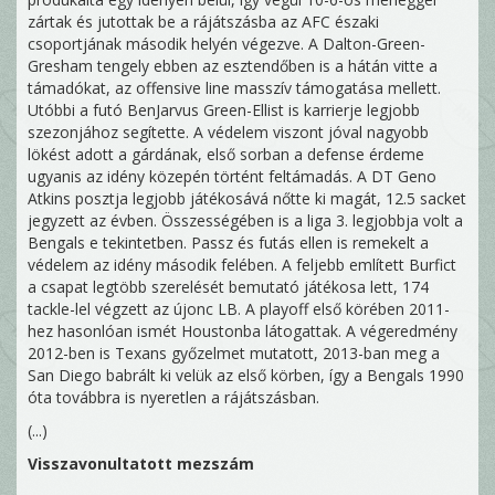
zártak és jutottak be a rájátszásba az AFC északi
csoportjának második helyén végezve. A Dalton-Green-
Gresham tengely ebben az esztendőben is a hátán vitte a
támadókat, az offensive line masszív támogatása mellett.
Utóbbi a futó BenJarvus Green-Ellist is karrierje legjobb
szezonjához segítette. A védelem viszont jóval nagyobb
lökést adott a gárdának, első sorban a defense érdeme
ugyanis az idény közepén történt feltámadás. A DT Geno
Atkins posztja legjobb játékosává nőtte ki magát, 12.5 sacket
jegyzett az évben. Összességében is a liga 3. legjobbja volt a
Bengals e tekintetben. Passz és futás ellen is remekelt a
védelem az idény második felében. A feljebb említett Burfict
a csapat legtöbb szerelését bemutató játékosa lett, 174
tackle-lel végzett az újonc LB. A playoff első körében 2011-
hez hasonlóan ismét Houstonba látogattak. A végeredmény
2012-ben is Texans győzelmet mutatott, 2013-ban meg a
San Diego babrált ki velük az első körben, így a Bengals 1990
óta továbbra is nyeretlen a rájátszásban.
(...)
Visszavonultatott mezszám