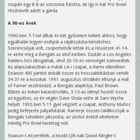
csupán egy 8-8-as szezonra futotta, de így is hat Pro Bowl
résztvevőt adott a gárda.
A 90-es évek
1990-ben 7-7-tel álltak és két győzelem kellett ahhoz, hogy
egyáltalán legyen esélyük a rájátszásba kerüléshez.
Szerencséjük volt, csoportelsők lettek és a Houstont 41-14-
re verte meg a Bengals az első körben. Ezután a Los Angeles
Raiders-höz látogattak, ahol 20-10-es vereséget szenvedtek.
Az alapszakaszban a másik LA-i csapat, a Rams ellenében
Esiason 490 yardot dobált össze és hosszabbításban verték
34-31-re a kosokat. 1991. augusztus ötödikén elhunyt a Hall
of Famer vezetőedző, a Bengals alapítója, Paul Brown.
Ebben az évben katasztrofális, 3-13-as idényt hozott össze
az együttes, az év végén Dave Shula vette át Sam Wyche
helyét. 1992-ben 5-11-gyel végzett a csapat, Anthony Muñoz
pedig befejezte pályafutását. Karrierje összes találkozóját a
Bengals színeiben játszotta, az utolsó évétől eltekintve
mindig Pro Bowl kerettag volt.
Esiason-t elcserélték, a kezdő QB-nak David Klingler-t