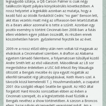
legnagyobb sztárja, a QB Carson Palmer is csak négy
találkozón lépett pályára könyöksérülés következtében. A
rossz helyzetet a leginkább azonban az mutatja, hogy a
kezdő futó az ötödik fordulótól Cedric “no gain” Benson lett,
akit ittas vezetés miatt még az offseason-ben letartóztattak
és a Bears akkor azonnal ki is tette a szűrét. Azonban egy
pozitív esemény is történt Cincinnati-ben 2008-ban: a futás
elleni védelem egyre jobban összeállt, és részben ennek
köszönhetően három győzelemmel fejezték be az évet.
2009-re a rossz előző idény után nem voltak túl magasak az
elvárások a Cincinnativel szemben. A drafton az Alabama
egyetem támadó falembere, a folyamatosan túlsúllyal küzdő
Andre Smith lett az első választott. Másodiknak az LB sor
megerősítése érdekében a USC-ből érkező Rey Maualuga
öltözött a Bengals mezébe és újra együtt riogatták az
ellenfél támadóit régi játszópajtásával, Keith Rivers-szel. A
távozók közül kiemelendő T. J. Houshmandzadeh, a csapatot
2001 óta szolgáló elkapó Seattle-be igazolt. Az HBO által
forgatott Hard Knocks sorozatban ebben az évben a
Cincinnati szerepelt, és a legnézettebb évad fűződik a
Bengals nevéhez a show történetében. A szezon a Broncos
elleni, hazai pályán elszenvedett vereséggel indult, ám a