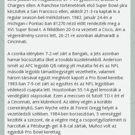
Chargers ellen. A franchise történetének első Super Bowl-jára
készültek a San Francisco ellen, akiktől 21-3-ra kaptak ki a
regular season-beli mérkőzésen. 1982. január 24-én a
michigan-i Pontiac-ban 81270 néző előtt rendezték meg a
XVI. Super Bowl-t. A félidőben 20-0-ra vezetett a Cisco, ám a
végeredmény szoros lett, 26-21-re azonban alulmaradt a
Cincinnati.
A csonka idényben 7-2-vel zárt a Bengals, a Jets azonban
hamar búcsúztatta őket a további küzdelmekből. Anderson
ismét az AFC legjobb QB rating-jét mutatta fel és az NFL
második legjobb támadóegységét vezethette, valamint
három társával együtt meghívót kapott a Pro Bowl keretbe.
1983-ban 7-9-cel zárt az együttes és az NFL legjobban
védekező csapata lett. Houstonban 55-14-gyel lemosták a
vendéglátó olajosokat. Ezen a meccsen öt futott TD-t ért el
a Cincinnati, ami klubrekord. Az idény végén a korábbi
csereirányító, Sam Wyche vette át Forest Gregg helyét a
vezetőedzői székben. 1984-ben borzasztóan, 5 vereséggel
kezdték a szezont, de a végére még a csoportgyőzelemért is
harcoltak a Pittsburgh-gel. 8-8-cal zártak, Muñoz volt az
egyedüli Pro Bowl kerettag.