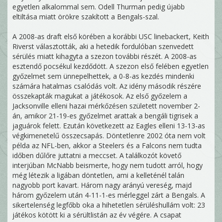
egyetlen alkalommal sem. Odell Thurman pedig újabb
eltiltása miatt örökre szakított a Bengals-szal.
A 2008-as draft első körében a korábbi USC linebackert, Keith
Riverst választották, aki a hetedik fordulóban szenvedett
sérülés miatt kihagyta a szezon további részét. A 2008-as
esztendő pocsékul kezdődött. A szezon első felében egyetlen
győzelmet sem ünnepelhettek, a 0-8-as kezdés mindenki
számára hatalmas csalódás volt. Az idény második részére
összekapták magukat a játékosok. Az első győzelem a
Jacksonville elleni hazai mérkőzésen született november 2-
án, amikor 21-19-es győzelmet arattak a bengáli tigrisek a
jaguárok felett. Ezután következett az Eagles elleni 13-13-as
végkimenetelű összecsapás. Döntetlenre 2002 óta nem volt
példa az NFL-ben, akkor a Steelers és a Falcons nem tudta
időben dűlőre juttatni a meccset. A találkozót követő
interjúban McNabb beismerte, hogy nem tudott arról, hogy
még létezik a ligában döntetlen, ami a kelleténél talán
nagyobb port kavart. Három nagy arányú vereség, majd
három győzelem után 4-11-1-es mérleggel zárt a Bengals. A
sikertelenség legfőbb oka a hihetetlen sérüléshullám volt: 23
játékos kötött ki a sérültlistán az év végére. A csapat