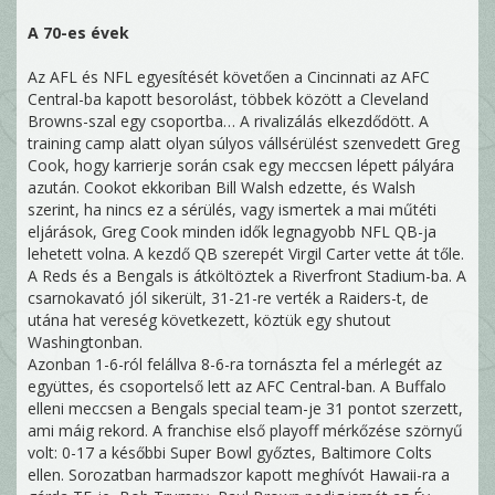
A 70-es évek
Az AFL és NFL egyesítését követően a Cincinnati az AFC
Central-ba kapott besorolást, többek között a Cleveland
Browns-szal egy csoportba… A rivalizálás elkezdődött. A
training camp alatt olyan súlyos vállsérülést szenvedett Greg
Cook, hogy karrierje során csak egy meccsen lépett pályára
azután. Cookot ekkoriban Bill Walsh edzette, és Walsh
szerint, ha nincs ez a sérülés, vagy ismertek a mai műtéti
eljárások, Greg Cook minden idők legnagyobb NFL QB-ja
lehetett volna. A kezdő QB szerepét Virgil Carter vette át tőle.
A Reds és a Bengals is átköltöztek a Riverfront Stadium-ba. A
csarnokavató jól sikerült, 31-21-re verték a Raiders-t, de
utána hat vereség következett, köztük egy shutout
Washingtonban.
Azonban 1-6-ról felállva 8-6-ra tornászta fel a mérlegét az
együttes, és csoportelső lett az AFC Central-ban. A Buffalo
elleni meccsen a Bengals special team-je 31 pontot szerzett,
ami máig rekord. A franchise első playoff mérkőzése szörnyű
volt: 0-17 a későbbi Super Bowl győztes, Baltimore Colts
ellen. Sorozatban harmadszor kapott meghívót Hawaii-ra a