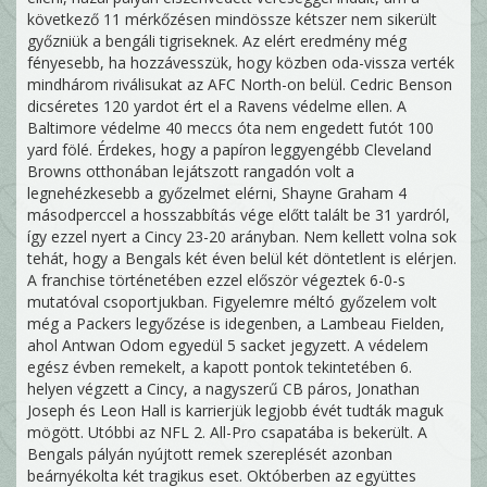
következő 11 mérkőzésen mindössze kétszer nem sikerült
győzniük a bengáli tigriseknek. Az elért eredmény még
fényesebb, ha hozzávesszük, hogy közben oda-vissza verték
mindhárom riválisukat az AFC North-on belül. Cedric Benson
dicséretes 120 yardot ért el a Ravens védelme ellen. A
Baltimore védelme 40 meccs óta nem engedett futót 100
yard fölé. Érdekes, hogy a papíron leggyengébb Cleveland
Browns otthonában lejátszott rangadón volt a
legnehézkesebb a győzelmet elérni, Shayne Graham 4
másodperccel a hosszabbítás vége előtt talált be 31 yardról,
így ezzel nyert a Cincy 23-20 arányban. Nem kellett volna sok
tehát, hogy a Bengals két éven belül két döntetlent is elérjen.
A franchise történetében ezzel először végeztek 6-0-s
mutatóval csoportjukban. Figyelemre méltó győzelem volt
még a Packers legyőzése is idegenben, a Lambeau Fielden,
ahol Antwan Odom egyedül 5 sacket jegyzett. A védelem
egész évben remekelt, a kapott pontok tekintetében 6.
helyen végzett a Cincy, a nagyszerű CB páros, Jonathan
Joseph és Leon Hall is karrierjük legjobb évét tudták maguk
mögött. Utóbbi az NFL 2. All-Pro csapatába is bekerült. A
Bengals pályán nyújtott remek szereplését azonban
beárnyékolta két tragikus eset. Októberben az együttes