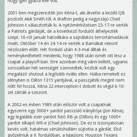
hogy igen gyatra éve volt.
2001-ben megszerezték Jon Kitna-t, aki átvette a kezdő QB
pozíciót Akili Smith-től. A drafton pedig a nagyszájú Chad
Johnson-t választották ki. A nyitómérkőzésen 23-17-re verték
a Patriots gárdáját, de a következő fordulót áthelyezték
szept. 16-ról január hatodikára a sajnálatos terrortámadások
miatt. Október 14-én 24-14-re verték a Barnákat rekord
nézőszám előtt. Hét forduló után 4-3-mal álltak és
reménykedhetett mindenki, hogy 1988 után ismét ott lesz a
csapat a playoff-ban. Erre azonban még várni kellett, ugyanis
sorozatban hét vereséget szenvedtek, köztük volt egy
megalázó shutout a legősibb rivális ellen. Hiába remekelt ez
idényben is Dillon 1315 yardjával, a passzjáték megint nem
nőtt fel hozzá, Kitna 22 interception-t dobott és végül 6-10-
zel zárták a szezont.
A 2002-es évben 1989 után először volt a csapatnak
egyszerre egy 3000+ yardot passzoló irányítója (Jon Kitna),
egy legalább ezer yardot futó RB-je (Dillon) és egy 1000+
yardot elkapó WR-e (Chad Johnson). De ez is iszonyatosan
kevés volt, hatalmas sérüléshullám sújtotta a gárdát. Első
győzelmük a 9. fordulóban, a ligaújonc Houston Texans