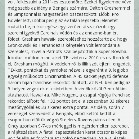
volt felkészülni a 2011-es esztendőre. Ezeket figyelembe véve
még szebb az idény a Bengals számára. Dalton Greshammel
és Simpsonnal is nagyszerűen összeszokott. Előbbi Pro
Bowler lett, utóbbi pedig az év talán legszebb jelenetét
mutatta be, mikor egész egyszerűen átszaltózott egy
szerelni igyekvő Cardinals védőn és az endzone-ban ért
földet. Gresham hawaii-i szerepléséhez hozzátartozik, hogy
Gronkowski és Hernandez is kénytelen volt lemondani a
szereplést, mivel a Patriots-szal bejutottak a Super Bowlba.
Irónikus módon mind a két TE szintén a 2010-es drafton kelt
el, Gresham mögött. A védelemről is illik szót ejteni, engedett
TD-ket, pontokat és yardokat nézve is egyaránt a 9. legjobb
egység működött Cincinnatiben. A 45 sacket jegyző defense
három híján franchise rekordot döntött, az NFL-ben pedig az
5. helyen végeztek e tekintetben. A védők közül Geno Atkins
utazhatott Hawaii-ra. Mike Nugent, a csapat rúgója franchise
rekordot állított fel, 132 pontot ért el a szezonban 33 sikeres
mezőnygóllal és 33 sikeres extra ponttal. Az idény során 7
vereséget szenvedett a Bengals, ebből kettőt-kettőt a
csoportban előttük végző Steelers-Ravens páros ellen. A
Cincy azonban 9-7-es mérleggel is megérdemelten szerepelt
a rájátszásban. A fiatal, tapasztalatlan keret ötször is képes
volt felállni és fordítani az utolsó negyedben. Az AFC északi