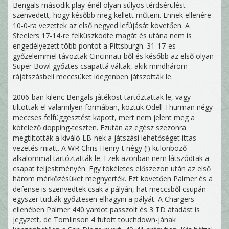
Bengals második play-énél olyan súlyos térdsérülést
szenvedett, hogy később meg kellett műteni. Ennek ellenére
10-0-ra vezettek az első negyed lefújását követően. A
Steelers 17-14-re felküszködte magát és utána nem is
engedélyezett több pontot a Pittsburgh. 31-17-es
győzelemmel távoztak Cincinnati-ből és később az első olyan
Super Bowl győztes csapattá váltak, akik mindhárom
rájátszásbeli meccsüket idegenben játszották le.
2006-ban kilenc Bengals játékost tartóztattak le, vagy
tiltottak el valamilyen formában, köztük Odell Thurman négy
meccses felfüggesztést kapott, mert nem jelent meg a
kötelező dopping-teszten. Ezután az egész szezonra
megtiltották a kiváló LB-nek a játszási lehetőséget ittas
vezetés miatt. A WR Chris Henry-t négy (!) különböző
alkalommal tartóztatták le. Ezek azonban nem látszódtak a
csapat teljesítményén. Egy tökéletes előszezon után az első
három mérkőzésüket megnyerték. Ezt követően Palmer és a
defense is szenvedtek csak a pályán, hat meccsből csupán
egyszer tudták győztesen elhagyni a pályát. A Chargers
ellenében Palmer 440 yardot passzolt és 3 TD átadást is
jegyzett, de Tomlinson 4 futott touchdown-jának