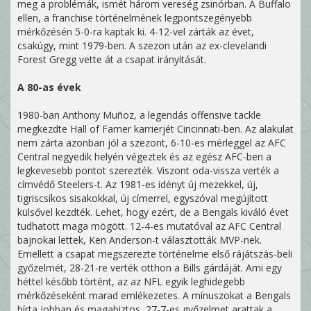
meg a problémák, ismét három vereség zsinórban. A Buffalo
ellen, a franchise történelmének legpontszegényebb
mérkőzésén 5-0-ra kaptak ki. 4-12-vel zárták az évet,
csakúgy, mint 1979-ben. A szezon után az ex-clevelandi
Forest Gregg vette át a csapat irányítását.
A 80-as évek
1980-ban Anthony Muñoz, a legendás offensive tackle
megkezdte Hall of Famer karrierjét Cincinnati-ben. Az alakulat
nem zárta azonban jól a szezont, 6-10-es mérleggel az AFC
Central negyedik helyén végeztek és az egész AFC-ben a
legkevesebb pontot szerezték. Viszont oda-vissza verték a
címvédő Steelers-t. Az 1981-es idényt új mezekkel, új,
tigriscsíkos sisakokkal, új címerrel, egyszóval megújított
külsővel kezdték. Lehet, hogy ezért, de a Bengals kiváló évet
tudhatott maga mögött. 12-4-es mutatóval az AFC Central
bajnokai lettek, Ken Anderson-t választották MVP-nek.
Emellett a csapat megszerezte történelme első rájátszás-beli
győzelmét, 28-21-re verték otthon a Bills gárdáját. Ami egy
héttel később történt, az az NFL egyik leghidegebb
mérkőzéseként marad emlékezetes. A mínuszokat a Bengals
bírta jobban és magabiztos, 27-7-es győzelmet arattak a