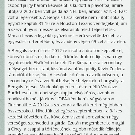
csoportja így három képviselőt is küldött a playoffba, amire
utoljára 2007-ben volt példa az NFL-ben, amikor az NFC East
volt a legerősebb. A Bengals fiatal kerete nem jutott sokáig,
egyből kikaptak 31-10-re a Houston Texans vendégeként, ám
a szezont így is messze az elvárások felett teljesítették.
Marvin Lewis a legtöbb győzelmet elérő vezetőedző lett az
egyesület történetében, és az idény végén 69-cel állt az élen.
A Bengals az erősítést 2012-re inkább a drafton képzelte el,
könnyű döntés ez, ha két első körös draft cetlije is van egy
együttesnek. Elsőként érkezett Dre Kirkpatrick a secondary
mélységét biztosítani, kisvártatva utána pedig Kevin Zeitler a
támadófal belsejébe. A későbbi körökben az elkapósorra, a
secondary-re és a védőfal belsejére helyezték a hangsúlyt a
Bengals fejesei. Mindenképpen említésre méltó Vontaze
Burfict esete. A tehetsége alapján első körös, azonban
rendkívül balhés játékos UDFA-ként került végső soron
Cincinnatibe. A 2012-es szezonra a fiatal keret még jobban
összeszokott. Hihettük ezt egész szeptemberben, a 3-1-es
kezdést követően. Ezt követően viszont sorozatban négy
vereséget szenvedett a gárda. Ezután megemberelte magát
a Cincy, a csapat a történetének legjobb második félidejét
produkálta egy idényen belül, így végül 10-6-os mérleggel