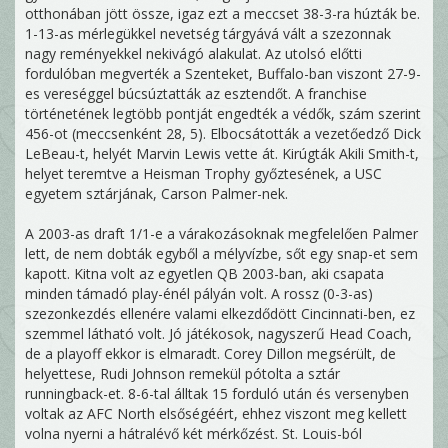
otthonában jött össze, igaz ezt a meccset 38-3-ra húzták be.
1-13-as mérlegükkel nevetség tárgyává vált a szezonnak
nagy reményekkel nekivágó alakulat. Az utolsó előtti
fordulóban megverték a Szenteket, Buffalo-ban viszont 27-9-
es vereséggel búcsúztatták az esztendőt. A franchise
történetének legtöbb pontját engedték a védők, szám szerint
456-ot (meccsenként 28, 5). Elbocsátották a vezetőedző Dick
LeBeau-t, helyét Marvin Lewis vette át. Kirúgták Akili Smith-t,
helyet teremtve a Heisman Trophy győztesének, a USC
egyetem sztárjának, Carson Palmer-nek.
A 2003-as draft 1/1-e a várakozásoknak megfelelően Palmer
lett, de nem dobták egyből a mélyvízbe, sőt egy snap-et sem
kapott. Kitna volt az egyetlen QB 2003-ban, aki csapata
minden támadó play-énél pályán volt. A rossz (0-3-as)
szezonkezdés ellenére valami elkezdődött Cincinnati-ben, ez
szemmel látható volt. Jó játékosok, nagyszerű Head Coach,
de a playoff ekkor is elmaradt. Corey Dillon megsérült, de
helyettese, Rudi Johnson remekül pótolta a sztár
runningback-et. 8-6-tal álltak 15 forduló után és versenyben
voltak az AFC North elsőségéért, ehhez viszont meg kellett
volna nyerni a hátralévő két mérkőzést. St. Louis-ból