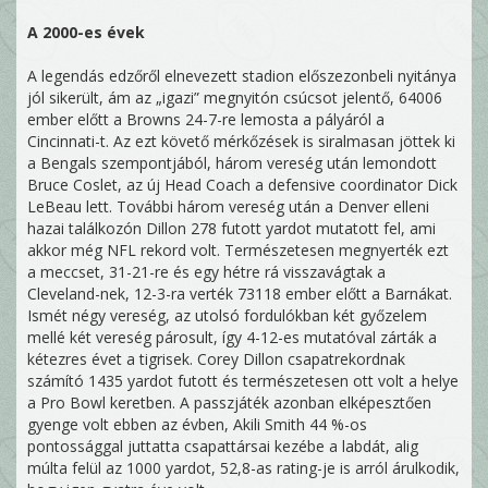
A 2000-es évek
A legendás edzőről elnevezett stadion előszezonbeli nyitánya
jól sikerült, ám az „igazi” megnyitón csúcsot jelentő, 64006
ember előtt a Browns 24-7-re lemosta a pályáról a
Cincinnati-t. Az ezt követő mérkőzések is siralmasan jöttek ki
a Bengals szempontjából, három vereség után lemondott
Bruce Coslet, az új Head Coach a defensive coordinator Dick
LeBeau lett. További három vereség után a Denver elleni
hazai találkozón Dillon 278 futott yardot mutatott fel, ami
akkor még NFL rekord volt. Természetesen megnyerték ezt
a meccset, 31-21-re és egy hétre rá visszavágtak a
Cleveland-nek, 12-3-ra verték 73118 ember előtt a Barnákat.
Ismét négy vereség, az utolsó fordulókban két győzelem
mellé két vereség párosult, így 4-12-es mutatóval zárták a
kétezres évet a tigrisek. Corey Dillon csapatrekordnak
számító 1435 yardot futott és természetesen ott volt a helye
a Pro Bowl keretben. A passzjáték azonban elképesztően
gyenge volt ebben az évben, Akili Smith 44 %-os
pontossággal juttatta csapattársai kezébe a labdát, alig
múlta felül az 1000 yardot, 52,8-as rating-je is arról árulkodik,