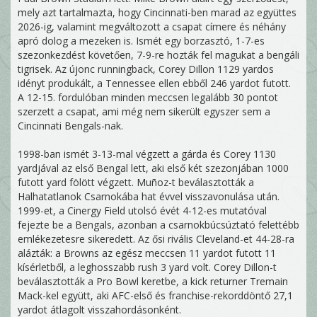
mely azt tartalmazta, hogy Cincinnati-ben marad az együttes
2026-ig, valamint megváltozott a csapat címere és néhány
apró dolog a mezeken is. Ismét egy borzasztó, 1-7-es
szezonkezdést követően, 7-9-re hozták fel magukat a bengáli
tigrisek. Az újonc runningback, Corey Dillon 1129 yardos
idényt produkált, a Tennessee ellen ebből 246 yardot futott.
A 12-15. fordulóban minden meccsen legalább 30 pontot
szerzett a csapat, ami még nem sikerült egyszer sem a
Cincinnati Bengals-nak.
1998-ban ismét 3-13-mal végzett a gárda és Corey 1130
yardjával az első Bengal lett, aki első két szezonjában 1000
futott yard fölött végzett. Muñoz-t beválasztották a
Halhatatlanok Csarnokába hat évvel visszavonulása után.
1999-et, a Cinergy Field utolsó évét 4-12-es mutatóval
fejezte be a Bengals, azonban a csarnokbúcsúztató felettébb
emlékezetesre sikeredett. Az ősi rivális Cleveland-et 44-28-ra
alázták: a Browns az egész meccsen 11 yardot futott 11
kísérletből, a leghosszabb rush 3 yard volt. Corey Dillon-t
beválasztották a Pro Bowl keretbe, a kick returner Tremain
Mack-kel együtt, aki AFC-első és franchise-rekorddöntő 27,1
yardot átlagolt visszahordásonként.