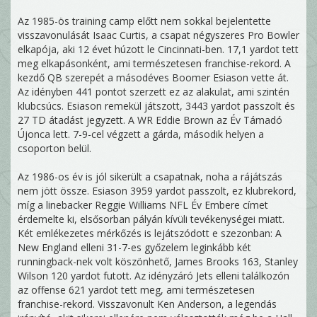
Az 1985-ös training camp előtt nem sokkal bejelentette
visszavonulását Isaac Curtis, a csapat négyszeres Pro Bowler
elkapója, aki 12 évet húzott le Cincinnati-ben. 17,1 yardot tett
meg elkapásonként, ami természetesen franchise-rekord. A
kezdő QB szerepét a másodéves Boomer Esiason vette át.
Az idényben 441 pontot szerzett ez az alakulat, ami szintén
klubcsúcs. Esiason remekül játszott, 3443 yardot passzolt és
27 TD átadást jegyzett. A WR Eddie Brown az Év Támadó
Újonca lett. 7-9-cel végzett a gárda, második helyen a
csoporton belül.
Az 1986-os év is jól sikerült a csapatnak, noha a rájátszás
nem jött össze. Esiason 3959 yardot passzolt, ez klubrekord,
míg a linebacker Reggie Williams NFL Év Embere címet
érdemelte ki, elsősorban pályán kívüli tevékenységei miatt.
Két emlékezetes mérkőzés is lejátszódott e szezonban: A
New England elleni 31-7-es győzelem leginkább két
runningback-nek volt köszönhető, James Brooks 163, Stanley
Wilson 120 yardot futott. Az idényzáró Jets elleni találkozón
az offense 621 yardot tett meg, ami természetesen
franchise-rekord. Visszavonult Ken Anderson, a legendás