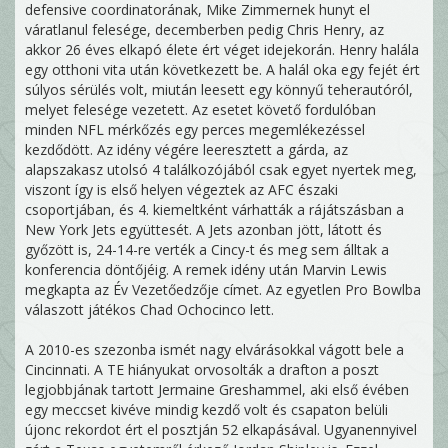
defensive coordinatorának, Mike Zimmernek hunyt el
váratlanul felesége, decemberben pedig Chris Henry, az
akkor 26 éves elkapó élete ért véget idejekorán. Henry halála
egy otthoni vita után következett be. A halál oka egy fejét ért
súlyos sérülés volt, miután leesett egy könnyű teherautóról,
melyet felesége vezetett. Az esetet követő fordulóban
minden NFL mérkőzés egy perces megemlékezéssel
kezdődött. Az idény végére leeresztett a gárda, az
alapszakasz utolsó 4 találkozójából csak egyet nyertek meg,
viszont így is első helyen végeztek az AFC északi
csoportjában, és 4. kiemeltként várhatták a rájátszásban a
New York Jets együttesét. A Jets azonban jött, látott és
győzött is, 24-14-re verték a Cincy-t és meg sem álltak a
konferencia döntőjéig. A remek idény után Marvin Lewis
megkapta az Év Vezetőedzője címet. Az egyetlen Pro Bowlba
válaszott játékos Chad Ochocinco lett.
A 2010-es szezonba ismét nagy elvárásokkal vágott bele a
Cincinnati. A TE hiányukat orvosolták a drafton a poszt
legjobbjának tartott Jermaine Greshammel, aki első évében
egy meccset kivéve mindig kezdő volt és csapaton belüli
újonc rekordot ért el posztján 52 elkapásával. Ugyanennyivel