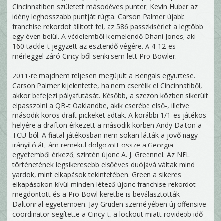
Cincinnatiben született másodéves punter, Kevin Huber az
idény leghosszabb puntját rúgta. Carson Palmer újabb
franchise rekordot állított fel, az 586 passzkísérlet a legtöbb
egy éven belül. A védelemből kiemelendő Dhani Jones, aki
160 tackle-t jegyzett az esztendő végére. A 4-12-es
mérleggel záró Cincy-ből senki sem lett Pro Bowler.
2011-re majdnem teljesen megújult a Bengals együttese.
Carson Palmer kijelentette, ha nem cserélik el Cincinnatiből,
akkor befejezi pályafutását. Később, a szezon közben sikerült
elpasszolni a QB-t Oaklandbe, akik cserébe első-, illetve
második körös draft pickeket adtak. A korábbi 1/1-es játékos
helyére a drafton érkezett a második körben Andy Dalton a
TCU-ból. A fiatal játékosban nem sokan látták a jövő nagy
irányítóját, ám remekül dolgozott össze a Georgia
egyetemből érkező, szintén újonc A. J. Greennel. Az NFL
történetének legsikeresebb elsőéves duójává váltak mind
yardok, mint elkapások tekintetében. Green a sikeres
elkapásokon kívül minden létező újonc franchise rekordot
megdöntött és a Pro Bowl keretbe is beválasztották
Daltonnal egyetemben. Jay Gruden személyében új offensive
coordinator segítette a Cincy-t, a lockout miatt rövidebb idő