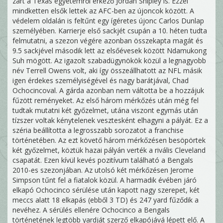
zárt a Texas egyetemről érkező Jordan Shipley is. Ezzel
mindketten elsők lettek az AFC-ben az újoncok között. A
védelem oldalán is feltűnt egy ígéretes újonc Carlos Dunlap
személyében. Karrierje első sackjét csupán a 10. héten tudta
felmutatni, a szezon végére azonban összekapta magát és
9.5 sackjével második lett az elsőévesek között Ndamukong
Suh mögött. Az igazolt szabadügynökök közül a legnagyobb
név Terrell Owens volt, aki így összeállhatott az NFL másik
igen érdekes személyiségével és nagy barátjával, Chad
Ochocincoval. A gárda azonban nem váltotta be a hozzájuk
fűzött reményeket. Az első három mérkőzés után még fel
tudtak mutatni két győzelmet, utána viszont egymás után
tízszer voltak kénytelenek vesztesként elhagyni a pályát. Ez a
széria beállította a legrosszabb sorozatot a franchise
történetében. Az ezt követő három mérkőzésen besöpörtek
két győzelmet, köztük hazai pályán verték a rivális Cleveland
csapatát. Ezen kívül kevés pozitívum található a Bengals
2010-es szezonjában. Az utolsó két mérkőzésen Jerome
Simpson tűnt fel a fiatalok közül. A harmadik évében járó
elkapó Ochocinco sérülése után kapott nagy szerepet, két
meccs alatt 18 elkapás (ebből 3 TD) és 247 yard fűződik a
nevéhez. A sérülés ellenére Ochocinco a Bengals
történetének legtöbb yardját szerző elkapójává lépett elő. A