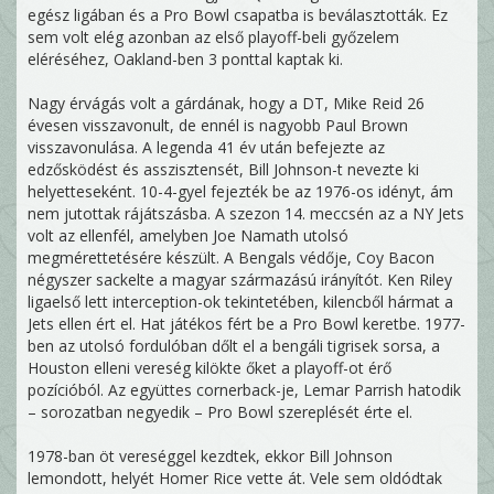
egész ligában és a Pro Bowl csapatba is beválasztották. Ez
sem volt elég azonban az első playoff-beli győzelem
eléréséhez, Oakland-ben 3 ponttal kaptak ki.
Nagy érvágás volt a gárdának, hogy a DT, Mike Reid 26
évesen visszavonult, de ennél is nagyobb Paul Brown
visszavonulása. A legenda 41 év után befejezte az
edzősködést és asszisztensét, Bill Johnson-t nevezte ki
helyetteseként. 10-4-gyel fejezték be az 1976-os idényt, ám
nem jutottak rájátszásba. A szezon 14. meccsén az a NY Jets
volt az ellenfél, amelyben Joe Namath utolsó
megmérettetésére készült. A Bengals védője, Coy Bacon
négyszer sackelte a magyar származású irányítót. Ken Riley
ligaelső lett interception-ok tekintetében, kilencből hármat a
Jets ellen ért el. Hat játékos fért be a Pro Bowl keretbe. 1977-
ben az utolsó fordulóban dőlt el a bengáli tigrisek sorsa, a
Houston elleni vereség kilökte őket a playoff-ot érő
pozícióból. Az együttes cornerback-je, Lemar Parrish hatodik
– sorozatban negyedik – Pro Bowl szereplését érte el.
1978-ban öt vereséggel kezdtek, ekkor Bill Johnson
lemondott, helyét Homer Rice vette át. Vele sem oldódtak