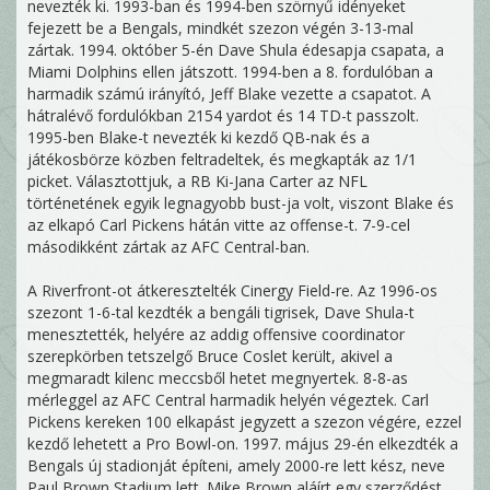
nevezték ki. 1993-ban és 1994-ben szörnyű idényeket
fejezett be a Bengals, mindkét szezon végén 3-13-mal
zártak. 1994. október 5-én Dave Shula édesapja csapata, a
Miami Dolphins ellen játszott. 1994-ben a 8. fordulóban a
harmadik számú irányító, Jeff Blake vezette a csapatot. A
hátralévő fordulókban 2154 yardot és 14 TD-t passzolt.
1995-ben Blake-t nevezték ki kezdő QB-nak és a
játékosbörze közben feltradeltek, és megkapták az 1/1
picket. Választottjuk, a RB Ki-Jana Carter az NFL
történetének egyik legnagyobb bust-ja volt, viszont Blake és
az elkapó Carl Pickens hátán vitte az offense-t. 7-9-cel
másodikként zártak az AFC Central-ban.
A Riverfront-ot átkeresztelték Cinergy Field-re. Az 1996-os
szezont 1-6-tal kezdték a bengáli tigrisek, Dave Shula-t
menesztették, helyére az addig offensive coordinator
szerepkörben tetszelgő Bruce Coslet került, akivel a
megmaradt kilenc meccsből hetet megnyertek. 8-8-as
mérleggel az AFC Central harmadik helyén végeztek. Carl
Pickens kereken 100 elkapást jegyzett a szezon végére, ezzel
kezdő lehetett a Pro Bowl-on. 1997. május 29-én elkezdték a
Bengals új stadionját építeni, amely 2000-re lett kész, neve
Paul Brown Stadium lett. Mike Brown aláírt egy szerződést,