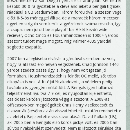
köszönhetően a San Diego nyert, 49-41 arányban. Két héttel
később 30-0-ra győzték le a cleveland-ieket a bengáli tigrisek,
ráadásul a CB Stadium-ban. Három fordulóval a szezon vége
előtt 8-5-ös mérleggel álltak, de a maradék három meccsen
egyetlen strigula sem került a győzelmek száma rovatba, így
a csapat nem jutott be a playoff-ba. A két kezdő wide
reciever, Ocho Cinco és Houshmandzadeh is 1000+ yardos
szezont tudott maga mögött, míg Palmer 4035 yarddal
segítette csapatát.
2007-ben a legkisebb elvárás a gárdával szemben az volt,
hogy rájátszást érő helyen végezzenek. Chad Johnson 1440
yardot szedett össze úgy is, hogy nem volt igazán jó
formában, Houshmandzadeh is felnőtt OC mellé, sőt több
elkapása is volt. A futójáték akadozott, a védelem pedig
továbbra is gyengén működött. A Bengals igen hullámzó
teljesítményt nyújtva 7-9-cel, és nyugodtan kijelenthető,
csalódást keltően játszotta végig a szezont. A 2008-as
offseason-ben megelégelték Chris Henry viselkedését és
elzavarták (később aztán visszatérhetett, miután rendbetette
az életét). Bejelentette visszavonulását David Pollack (LB),
aki 2005-ben a Bengals első körös pickje volt, és 2006-ban
súlyos nyaksérülést szenvedett. Nem is játszott sérülése óta