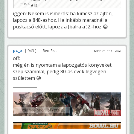
pc_x
iggen! Nekem is ismerős: ha kimész az ajtón,
lapozz a 848-ashoz. Ha inkább maradnál a
puskacső előtt, lapozz a (balra a )2.-hoz 😂
pc_x
943
— Red Fist
több mint 15 éve
off:
még én is nyomtam a lapozgatós könyveket
szép számmal, pedig 80-as évek legvégén
születtem 😛