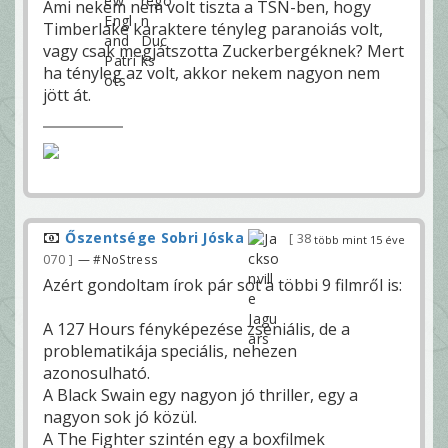
Ami nekem nem volt tiszta a TSN-ben, hogy
Timberlake karaktere tényleg paranoiás volt,
vagy csak megjátszotta Zuckerbergéknek? Mert
ha tényleg az volt, akkor nekem nagyon nem
jött át.
Őszentsége Sobri Jóska
38
több mint 15 éve
070
— #NoStress
Azért gondoltam írok pár sot a többi 9 filmről is:
A 127 Hours fényképezése zseniális, de a
problematikája speciális, nehezen
azonosulható.
A Black Swain egy nagyon jó thriller, egy a
nagyon sok jó közül.
A The Fighter szintén egy a boxfilmek