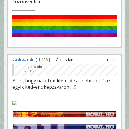
közönségfilm.
vadibandi
1 438
— Giants fan
több mint 15 éve
nehezebb dió
Sobri Jóska
Bocs, hogy nálad említem, de a "nehéz dió" az
egyik kedvenc képzavarom! 😊