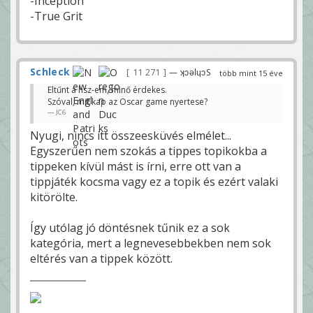
-Inception
-True Grit
Schleck
11 271
— ʞɔǝlɥɔS
több mint 15 éve
Eltűnt a hsz-em, minő érdekes.
Szóval, mit kap az Oscar game nyertese?
JC6
Nyugi, nincs itt összeesküvés elmélet...
Egyszerűen nem szokás a tippes topikokba a
tippeken kívül mást is írni, erre ott van a
tippjáték kocsma vagy ez a topik és ezért valaki
kitörölte.
Így utólag jó döntésnek tűnik ez a sok
kategória, mert a legnevesebbekben nem sok
eltérés van a tippek között.