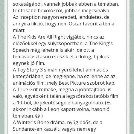
sokaságából, vannak jobbak ebben a témában,
fontosabb boxolókról, jobban megcsinálva.
Az Inception nagyon eredeti, lendületes, de
annyira fikció, hogy nem Oscar favorit a téma
miatt.
A The Kids Are All Right vígjáték, nincs az
előzőekkel egy súlycsoportban, a The King's
Speech még lehetne is akár, de ott a
témaválasztáson csúszik el a dolog, tipikus
egynek jó film.
A Toy Story 3 simán nyerő lehet animációs
kategóriában, de meglepne, ha ez lenne az az
animációs film, mely Best Picture szobrot kap.
A True Grit remake, mégha a jobbfajtából is
való, egyébként talán a legszórakoztatóbb film
a 10-ből, de jelentősége elhanyagolható. (És
akkor inkább a Leon kapott volna, hasonló
témában. 😊 )
A Winter's Bone dráma, nyűglődős, de a
Sundance-en kaszált, vagyis nem egy