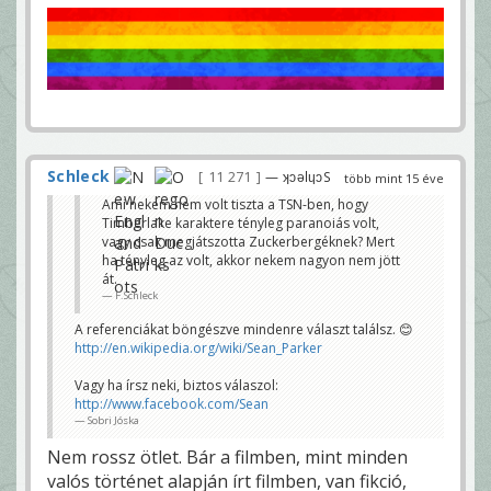
Schleck
11 271
— ʞɔǝlɥɔS
több mint 15 éve
Ami nekem nem volt tiszta a TSN-ben, hogy
Timberlake karaktere tényleg paranoiás volt,
vagy csak megjátszotta Zuckerbergéknek? Mert
ha tényleg az volt, akkor nekem nagyon nem jött
át.
F.Schleck
A referenciákat böngészve mindenre választ találsz. 😊
http://en.wikipedia.org/wiki/Sean_Parker
Vagy ha írsz neki, biztos válaszol:
http://www.facebook.com/Sean
Sobri Jóska
Nem rossz ötlet. Bár a filmben, mint minden
valós történet alapján írt filmben, van fikció,