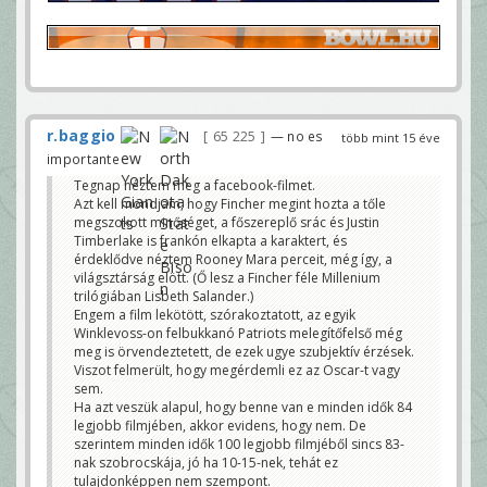
r.baggio
65 225
— no es
több mint 15 éve
importante
Tegnap néztem meg a facebook-filmet.
Azt kell mondjam, hogy Fincher megint hozta a tőle
megszokott minőséget, a főszereplő srác és Justin
Timberlake is frankón elkapta a karaktert, és
érdeklődve néztem Rooney Mara perceit, még így, a
világsztárság elött. (Ő lesz a Fincher féle Millenium
trilógiában Lisbeth Salander.)
Engem a film lekötött, szórakoztatott, az egyik
Winklevoss-on felbukkanó Patriots melegítőfelső még
meg is örvendeztetett, de ezek ugye szubjektív érzések.
Viszot felmerült, hogy megérdemli ez az Oscar-t vagy
sem.
Ha azt veszük alapul, hogy benne van e minden idők 84
legjobb filmjében, akkor evidens, hogy nem. De
szerintem minden idők 100 legjobb filmjéből sincs 83-
nak szobrocskája, jó ha 10-15-nek, tehát ez
tulajdonképpen nem szempont.