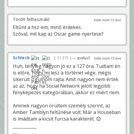
Törölt felhasználó
több mint 15 éve
Eltűnt a hsz-em, minő érdekes.
Szóval, mit kap az Oscar game nyertese?
Schleck
11 271
— ʞɔǝlɥɔS
több mint 15 éve
Huh, tényleg nagyon jó ez a 127 óra. Tudtam én
is előre, hogy mi lesz a történet vége, mégis
sikerült izgulnom rajta. Amit nagyon nem értek
az az, hogy ha Social Network jelölt legjobb
fényképezés kategóriában, akkor ez miért nem.
Aminek nagyon örültem személy szerint, az
Amber Tamblyn feltűnése volt. Már a Houseban
is imádtam a kicsit furcsa karakterét. 😊