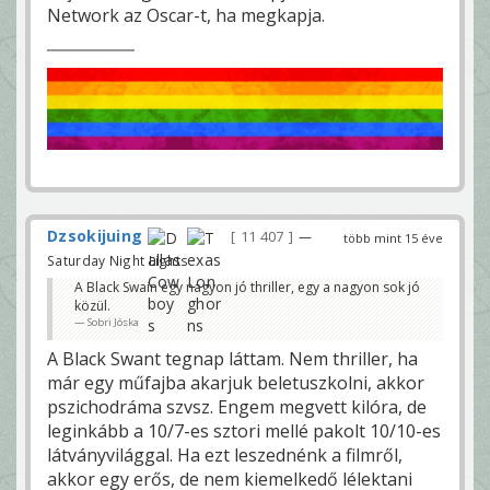
Network az Oscar-t, ha megkapja.
Dzsokijuing
11 407
—
több mint 15 éve
Saturday Night Lights
A Black Swain egy nagyon jó thriller, egy a nagyon sok jó
közül.
Sobri Jóska
A Black Swant tegnap láttam. Nem thriller, ha
már egy műfajba akarjuk beletuszkolni, akkor
pszichodráma szvsz. Engem megvett kilóra, de
leginkább a 10/7-es sztori mellé pakolt 10/10-es
látványvilággal. Ha ezt leszednénk a filmről,
akkor egy erős, de nem kiemelkedő lélektani