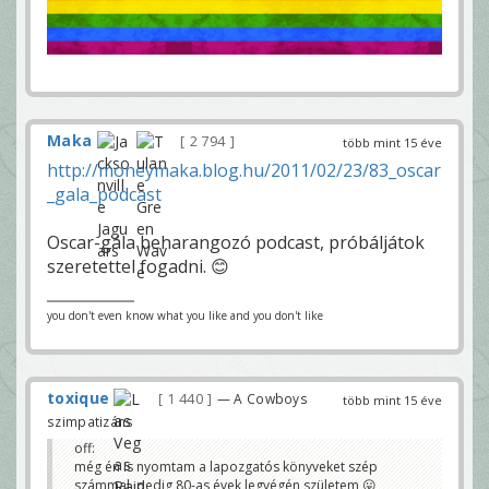
Maka
2 794
több mint 15 éve
http://moneymaka.blog.hu/2011/02/23/83_oscar
_gala_podcast
Oscar-gála beharangozó podcast, próbáljátok
szeretettel fogadni. 😊
you don't even know what you like and you don't like
toxique
1 440
— A Cowboys
több mint 15 éve
szimpatizáns
off:
még én is nyomtam a lapozgatós könyveket szép
számmal, pedig 80-as évek legvégén születem 😛