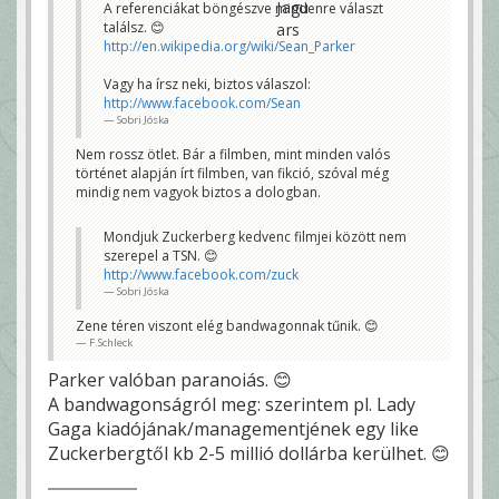
tényleg az volt, akkor nekem nagyon nem jött át.
A referenciákat böngészve mindenre választ
F.Schleck
találsz. 😊
http://en.wikipedia.org/wiki/Sean_Parker
Vagy ha írsz neki, biztos válaszol:
http://www.facebook.com/Sean
Sobri Jóska
Nem rossz ötlet. Bár a filmben, mint minden valós
történet alapján írt filmben, van fikció, szóval még
mindig nem vagyok biztos a dologban.
Mondjuk Zuckerberg kedvenc filmjei között nem
szerepel a TSN. 😊
http://www.facebook.com/zuck
Sobri Jóska
Zene téren viszont elég bandwagonnak tűnik. 😊
F.Schleck
Parker valóban paranoiás. 😊
A bandwagonságról meg: szerintem pl. Lady
Gaga kiadójának/managementjének egy like
Zuckerbergtől kb 2-5 millió dollárba kerülhet. 😊