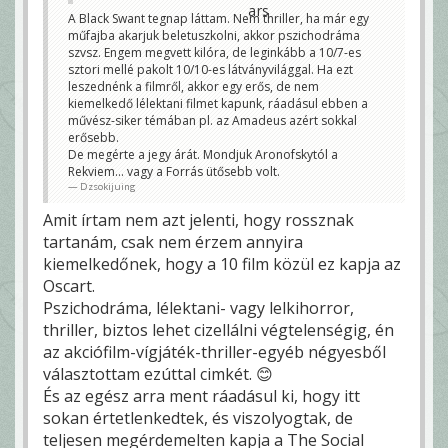
A Black Swant tegnap láttam. Nem thriller, ha már egy
műfajba akarjuk beletuszkolni, akkor pszichodráma
szvsz. Engem megvett kilóra, de leginkább a 10/7-es
sztori mellé pakolt 10/10-es látványvilággal. Ha ezt
leszednénk a filmről, akkor egy erős, de nem
kiemelkedő lélektani filmet kapunk, ráadásul ebben a
művész-siker témában pl. az Amadeus azért sokkal
erősebb.
De megérte a jegy árát. Mondjuk Aronofskytól a
Rekviem... vagy a Forrás ütősebb volt.
Dzsokijuing
Amit írtam nem azt jelenti, hogy rossznak
tartanám, csak nem érzem annyira
kiemelkedőnek, hogy a 10 film közül ez kapja az
Oscart.
Pszichodráma, lélektani- vagy lelkihorror,
thriller, biztos lehet cizellálni végtelenségig, én
az akciófilm-vígjáték-thriller-egyéb négyesből
választottam ezúttal cimkét. 😊
És az egész arra ment ráadásul ki, hogy itt
sokan értetlenkedtek, és viszolyogtak, de
teljesen megérdemelten kapja a The Social