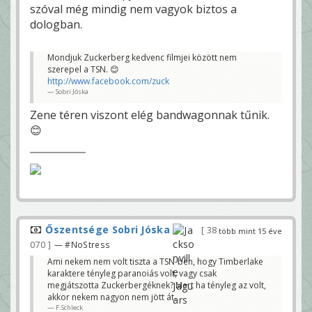
szóval még mindig nem vagyok biztos a
dologban.
Mondjuk Zuckerberg kedvenc filmjei között nem
szerepel a TSN. 😊
http://www.facebook.com/zuck
Sobri Jóska
Zene téren viszont elég bandwagonnak tűnik.
😊
Őszentsége Sobri Jóska
38
több mint 15 éve
070
— #NoStress
Ami nekem nem volt tiszta a TSN-ben, hogy Timberlake
karaktere tényleg paranoiás volt, vagy csak
megjátszotta Zuckerbergéknek? Mert ha tényleg az volt,
akkor nekem nagyon nem jött át.
F.Schleck