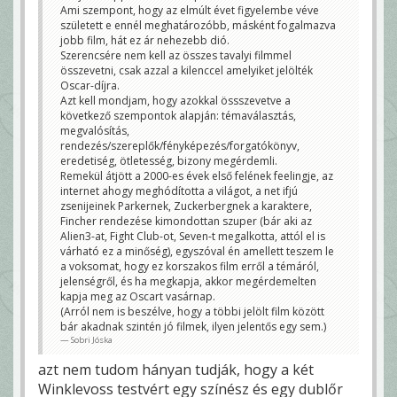
Ami szempont, hogy az elmúlt évet figyelembe véve
született e ennél meghatározóbb, másként fogalmazva
jobb film, hát ez ár nehezebb dió.
Szerencsére nem kell az összes tavalyi filmmel
összevetni, csak azzal a kilenccel amelyiket jelölték
Oscar-díjra.
Azt kell mondjam, hogy azokkal össszevetve a
következő szempontok alapján: témaválasztás,
megvalósítás,
rendezés/szereplők/fényképezés/forgatókönyv,
eredetiség, ötletesség, bizony megérdemli.
Remekül átjött a 2000-es évek első felének feelingje, az
internet ahogy meghódította a világot, a net ifjú
zsenijeinek Parkernek, Zuckerbergnek a karaktere,
Fincher rendezése kimondottan szuper (bár aki az
Alien3-at, Fight Club-ot, Seven-t megalkotta, attól el is
várható ez a minőség), egyszóval én amellett teszem le
a voksomat, hogy ez korszakos film erről a témáról,
jelenségről, és ha megkapja, akkor megérdemelten
kapja meg az Oscart vasárnap.
(Arról nem is beszélve, hogy a többi jelölt film között
bár akadnak szintén jó filmek, ilyen jelentős egy sem.)
Sobri Jóska
azt nem tudom hányan tudják, hogy a két
Winklevoss testvért egy színész és egy dublőr