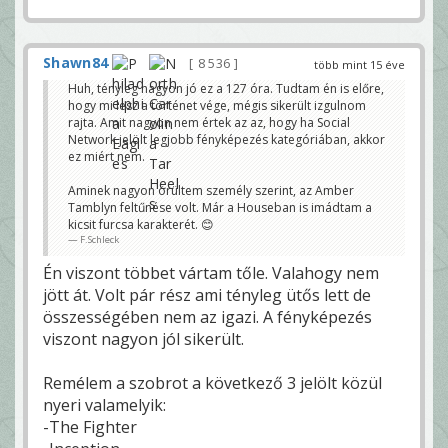
Shawn84
8 536
több mint 15 éve
Huh, tényleg nagyon jó ez a 127 óra. Tudtam én is előre,
hogy mi lesz a történet vége, mégis sikerült izgulnom
rajta. Amit nagyon nem értek az az, hogy ha Social
Network jelölt legjobb fényképezés kategóriában, akkor
ez miért nem.
Aminek nagyon örültem személy szerint, az Amber
Tamblyn feltűnése volt. Már a Houseban is imádtam a
kicsit furcsa karakterét. 😊
F.Schleck
Én viszont többet vártam tőle. Valahogy nem
jött át. Volt pár rész ami tényleg ütős lett de
összességében nem az igazi. A fényképezés
viszont nagyon jól sikerült.
Remélem a szobrot a következő 3 jelölt közül
nyeri valamelyik:
-The Fighter