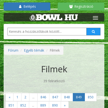
Belépés
Regisztráció
Fórum
Egyéb témák
Filmek
Filmek
39 feliratkozó
«
1
2
...
846
847
848
849
850
851
852
...
889
890
»