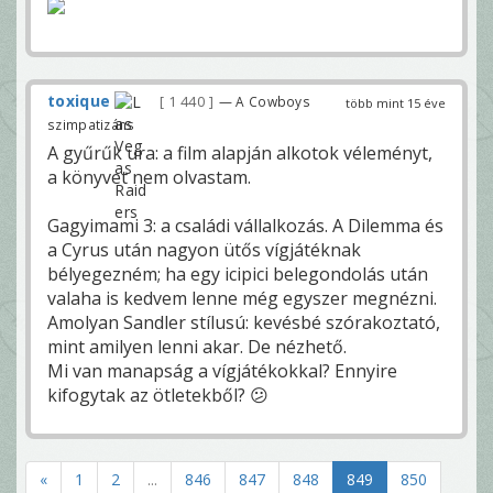
toxique
1 440
— A Cowboys
több mint 15 éve
szimpatizáns
A gyűrűk ura: a film alapján alkotok véleményt,
a könyvet nem olvastam.
Gagyimami 3: a családi vállalkozás. A Dilemma és
a Cyrus után nagyon ütős vígjátéknak
bélyegezném; ha egy icipici belegondolás után
valaha is kedvem lenne még egyszer megnézni.
Amolyan Sandler stílusú: kevésbé szórakoztató,
mint amilyen lenni akar. De nézhető.
Mi van manapság a vígjátékokkal? Ennyire
kifogytak az ötletekből? 😕
«
1
2
...
846
847
848
849
850