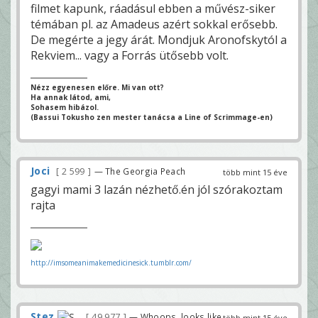
filmet kapunk, ráadásul ebben a művész-siker
témában pl. az Amadeus azért sokkal erősebb.
De megérte a jegy árát. Mondjuk Aronofskytól a
Rekviem... vagy a Forrás ütősebb volt.
Nézz egyenesen előre. Mi van ott?
Ha annak látod, ami,
Sohasem hibázol.
(Bassui Tokusho zen mester tanácsa a Line of Scrimmage-en)
Joci
2 599
— The Georgia Peach
több mint 15 éve
gagyi mami 3 lazán nézhető.én jól szórakoztam
rajta
http://imsomeanimakemedicinesick.tumblr.com/
Stez
49 977
— Whoops, looks like
több mint 15 éve