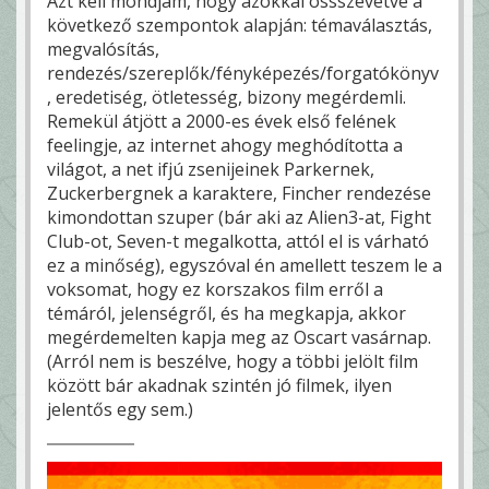
Azt kell mondjam, hogy azokkal össszevetve a
következő szempontok alapján: témaválasztás,
megvalósítás,
rendezés/szereplők/fényképezés/forgatókönyv
, eredetiség, ötletesség, bizony megérdemli.
Remekül átjött a 2000-es évek első felének
feelingje, az internet ahogy meghódította a
világot, a net ifjú zsenijeinek Parkernek,
Zuckerbergnek a karaktere, Fincher rendezése
kimondottan szuper (bár aki az Alien3-at, Fight
Club-ot, Seven-t megalkotta, attól el is várható
ez a minőség), egyszóval én amellett teszem le a
voksomat, hogy ez korszakos film erről a
témáról, jelenségről, és ha megkapja, akkor
megérdemelten kapja meg az Oscart vasárnap.
(Arról nem is beszélve, hogy a többi jelölt film
között bár akadnak szintén jó filmek, ilyen
jelentős egy sem.)