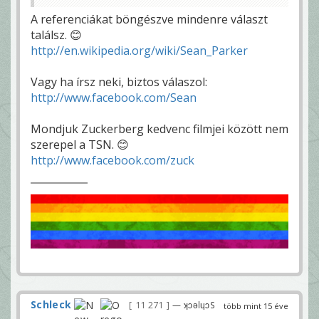
A referenciákat böngészve mindenre választ
találsz. 😊
http://en.wikipedia.org/wiki/Sean_Parker
Vagy ha írsz neki, biztos válaszol:
http://www.facebook.com/Sean
Mondjuk Zuckerberg kedvenc filmjei között nem
szerepel a TSN. 😊
http://www.facebook.com/zuck
Schleck
11 271
— ʞɔǝlɥɔS
több mint 15 éve