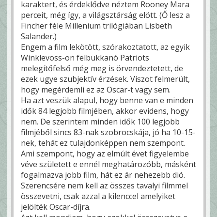
karaktert, és érdeklődve néztem Rooney Mara
perceit, még így, a világsztárság elött. (Ő lesz a
Fincher féle Millenium trilógiában Lisbeth
Salander.)
Engem a film lekötött, szórakoztatott, az egyik
Winklevoss-on felbukkanó Patriots
melegítőfelső még meg is örvendeztetett, de
ezek ugye szubjektív érzések. Viszot felmerült,
hogy megérdemli ez az Oscar-t vagy sem.
Ha azt veszük alapul, hogy benne van e minden
idők 84 legjobb filmjében, akkor evidens, hogy
nem. De szerintem minden idők 100 legjobb
filmjéből sincs 83-nak szobrocskája, jó ha 10-15-
nek, tehát ez tulajdonképpen nem szempont.
Ami szempont, hogy az elmúlt évet figyelembe
véve született e ennél meghatározóbb, másként
fogalmazva jobb film, hát ez ár nehezebb dió.
Szerencsére nem kell az összes tavalyi filmmel
összevetni, csak azzal a kilenccel amelyiket
jelölték Oscar-díjra.