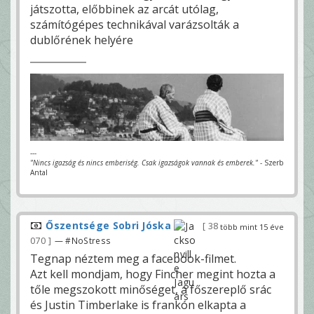
játszotta, előbbinek az arcát utólag,
számítógépes technikával varázsolták a
dublőrének helyére
---
"Nincs igazság és nincs emberiség. Csak igazságok vannak és emberek."
- Szerb
Antal
Őszentsége Sobri Jóska
38
több mint 15 éve
070
— #NoStress
Tegnap néztem meg a facebook-filmet.
Azt kell mondjam, hogy Fincher megint hozta a
tőle megszokott minőséget, a főszereplő srác
és Justin Timberlake is frankón elkapta a