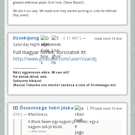
greatest defensive player of all time. (Steve Biscotti)
We did it our way. We made sure they started putting in rules for offense!
(Ray Lewis)
Dzsokijuing
11 407
—
több mint 15 éve
Saturday Night Lights
Full magyar filmek, sorozatok itt:
http://www.youtube.com/user/csardij
Nézz egyenesen előre. Mi van ott?
Ha annak látod, ami,
Sohasem hibázol.
(Bassui Tokusho zen mester tanácsa a Line of Scrimmage-en)
Őszentsége Sobri Jóska
38
több mint 15 éve
070
— #NoStress
A Black Swain egy nagyon jó thriller, egy a
nagyon sok jó közül.
Sobri Jóska