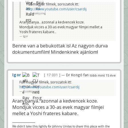
Full magyar filmek, sorozatok itt:
http://www.youtube.com/user/csardij
Dzsokijuing
Aranybanya.. azonnal a kedvencek koze.
Mondjuk vicces a 30-as evek magyar filmjei mellet a
Yoshi frateres kabare..
Igor
Benne van a bebukottak is! Az nagyon durva
dokumentumfilm! Mindenkinek ajánlom!
Igor
17 031
— Dr Kongó fan
több mint 15 éve
Full magyar filmek, sorozatok itt:
http://www.youtube.com/user/csardij
Dzsokijuing
Aranybanya.. azonnal a kedvencek koze.
Mondjuk vicces a 30-as evek magyar filmjei
mellet a Yoshi frateres kabare..
We didn't take this lightly for Johnny Unitas to share this plaza with the