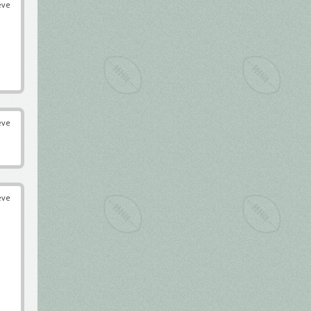
éve
éve
éve
s