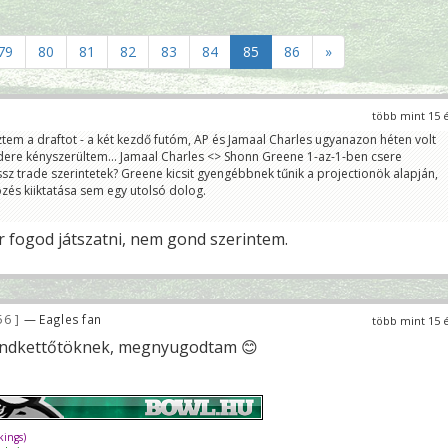
79
80
81
82
83
84
85
86
»
több mint 15 
ztem a draftot - a két kezdő futóm, AP és Jamaal Charles ugyanazon héten volt
dere kényszerültem... Jamaal Charles <> Shonn Greene 1-az-1-ben csere
ssz trade szerintetek? Greene kicsit gyengébbnek tűnik a projectionök alapján,
zés kiiktatása sem egy utolsó dolog.
r fogod játszatni, nem gond szerintem.
56
— Eagles fan
több mint 15 
mindkettőtöknek, megnyugodtam 😊
ings)