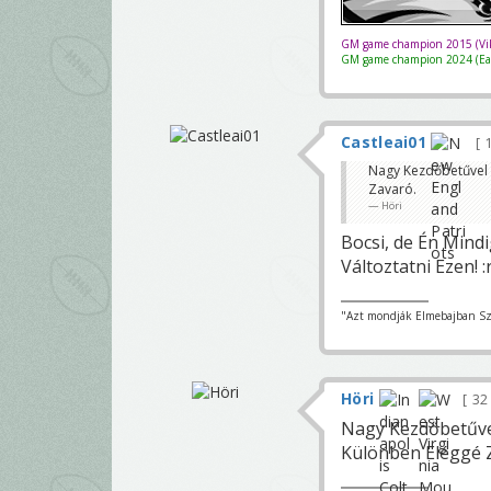
GM game champion 2015 (Vik
GM game champion 2024 (Eag
Castleai01
1
Nagy Kezdőbetűvel C
Zavaró.
Höri
Bocsi, de Én Min
Változtatni Ezen! :
"Azt mondják Elmebajban Sze
Höri
32
Nagy Kezdőbetűvel
Különben Eléggé 