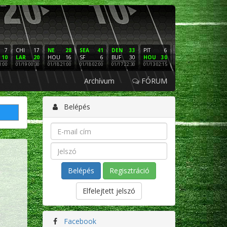
7
CHI
17
NE
28
SEA
41
DEN
33
PIT
6
NE
16
PHI
10
LAR
20
HOU
16
SF
6
BUF
30
HOU
30
LAC
3
SF
1:00
01/19 00:30
01/18 21:00
01/18 02:00
01/17 22:30
01/13 02:15
01/12 02:00
01/11 22:
Archívum
FÓRUM
Belépés
Regisztráció
Elfelejtett jelszó
Facebook