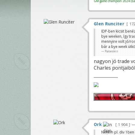
GM game champion 2024 (Eag
Glen Runciter
17
IDP-ben kicsit bené
bye weeken, így tra
mennyire volt jó/ro
bár a bye week ütkö
Rataccess
nagyon jó trade vo
Charles pontjaiból
Ork
1 904
—
Nekem pl. div 1ben 