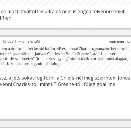
, de most átváltott Sspdra és nem is enged felvenni senkit
 IR-en
12 653
— Chiefs GM
több mint 15 
ztem a draftot - a két kezdő futóm, AP és Jamaal Charles ugyanazon héten volt
dere kényszerültem... Jamaal Charles <> Shonn Greene 1-az-1-ben csere
ssz trade szerintetek? Greene kicsit gyengébbnek tűnik a projectionök alapján,
zés kiiktatása sem egy utolsó dolog.
z, a Jets sokat fog futni, a Chiefs-nél meg szerintem Jones
lvenni Charles-tól, mint LT Greene-től, főleg goal line