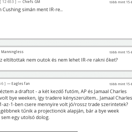
12 653
— Chiefs GM
több mint 15 
 Cushing simán ment IR-re...
 Manningless
több mint 15 
 eltiltottak nem outok és nem lehet IR-re rakni őket?
56
— Eagles fan
több mint 15 
éztem a draftot - a két kezdő futóm, AP és Jamaal Charles
olt bye weeken, így tradere kényszerültem... Jamaal Charle
-az-1-ben csere mennyire volt jó/rossz trade szerintetek?
ngébbnek tűnik a projectionök alapján, bár a bye week
a sem egy utolsó dolog.