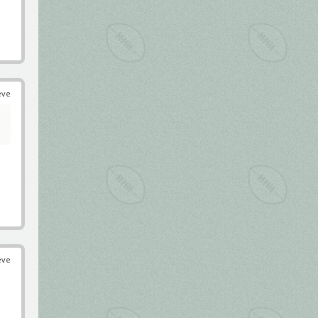
éve
éve