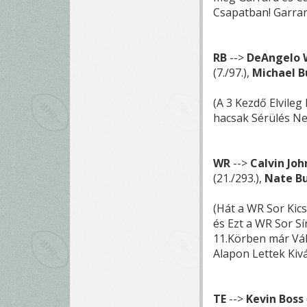
Csapatban! Garrar
RB
-->
DeAngelo 
(7./97.),
Michael 
(A 3 Kezdő Elvileg
hacsak Sérülés Ne
WR
-->
Calvin Jo
(21./293.),
Nate Bu
(Hát a WR Sor Kic
és Ezt a WR Sor Sí
11.Körben már Vál
Alapon Lettek Kiv
TE
-->
Kevin Boss