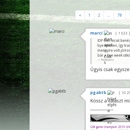
«
1
2
...
78
marci
1 023
IDP-ben kicsit bené
bye weeken, így tra
mennyire volt jó/ro
bár a bye week ütkö
Rataccess
Úgyis csak egysze
pgabtb
10 2
Kössz a választ 
GM game champion 2015 (Vik