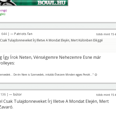
ings)
les)
 644
— Patriots fan
több mint 15 
sak Tulajdonneveket Írj Illetve A Mondat Elején, Mert Különben Eléggé
dig Így Írok Neten, Vénségemre Nehezemre Esne már
rolleyes:
nvedek... De én Nem is Szenvedek, inkább Élvezem Minden egyes Percét..." 😉
 136
— bútor
több mint 15 
 Csak Tulajdonneveket Írj Illetve A Mondat Elején, Mert
Zavaró.