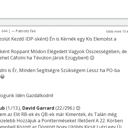
 644
— Patriots fan
több mint 15 
zolút Kezdő IDP-sként) Én is Kérnék egy Kis Elemzést a
bként Roppant Módon Elégedett Vagyok Összességében, de
het Cáfolni ha Tévúton Járok Ezügyben!) 😉
 Adni is Ér, Minden Segítségre Szükségem Lessz ha PO-ba
 😀
Fogunk Idén Gazdálkodni!
aub
(1./13.),
David Garrard
(22./296.) 😊
tem az Elit RB-ek és QB-ek már Kimentek, és Talán még
özelebb Hozzájuk a Pontterméseket Illetően! A 22. Körben
mpbell Között az Döntött hogy Utóbbi Kicsit Lutri egy Új