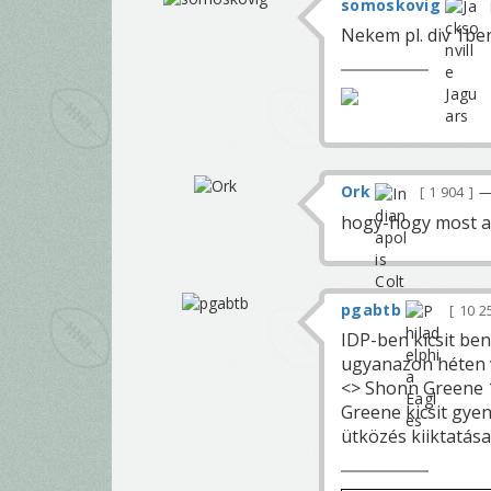
somoskovig
Nekem pl. div 1ben
Ork
1 904
—
hogy-hogy most az
pgabtb
10 2
IDP-ben kicsit ben
ugyanazon héten v
<> Shonn Greene 1
Greene kicsit gye
ütközés kiiktatás