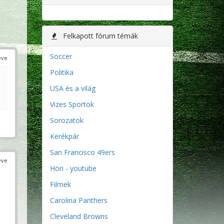
Felkapott fórum témák
Soccer
éve
Politika
USA és a világ
Vizes Sportok
Sorozatok
Kerékpár
San Francisco 49ers
éve
Höri - youtube
Filmek
Carolina Panthers
Cleveland Browns