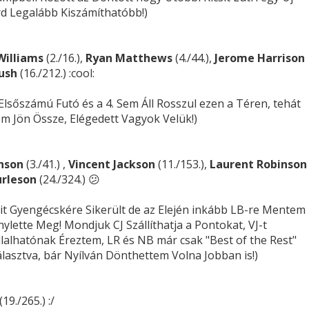
d Legalább Kiszámíthatóbb!)
Williams
(2./16.),
Ryan Matthews
(4./44.),
Jerome Harrison
Bush
(16./212.) :cool:
 Elsőszámú Futó és a 4. Sem Áll Rosszul ezen a Téren, tehát
m Jön Össze, Elégedett Vagyok Velük!)
hnson
(3./41.) ,
Vincent Jackson
(11./153.),
Laurent Robinson
rleson
(24./324.) 😕
sit Gyengécskére Sikerült de az Elején inkább LB-re Mentem
nylette Meg! Mondjuk CJ Szállíthatja a Pontokat, VJ-t
lalhatónak Éreztem, LR és NB már csak "Best of the Rest"
álasztva, bár Nyílván Dönthettem Volna Jobban is!)
(19./265.) :/