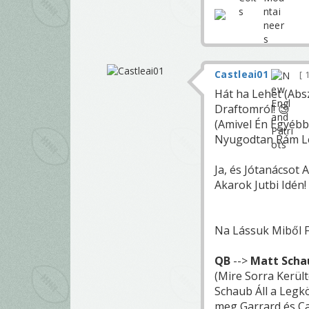
Castleai01
1
Hát ha Lehet (Abs
Draftomról! 😊
(Amivel Én Egyéb
Nyugodtan Rám Le
Ja, és Jótanácsot
Akarok Jutbi Idén!
Na Lássuk Miből 
QB
-->
Matt Sch
(Mire Sorra Kerül
Schaub Áll a Legk
meg Garrard és Ca