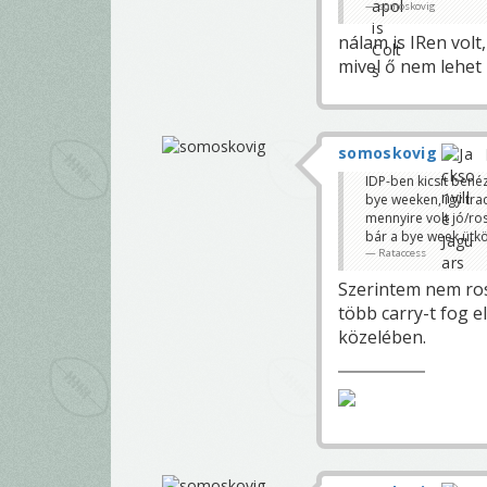
somoskovig
nálam is IRen volt
mivel ő nem lehet
somoskovig
IDP-ben kicsit bené
bye weeken, így tra
mennyire volt jó/ro
bár a bye week ütkö
Rataccess
Szerintem nem ross
több carry-t fog e
közelében.