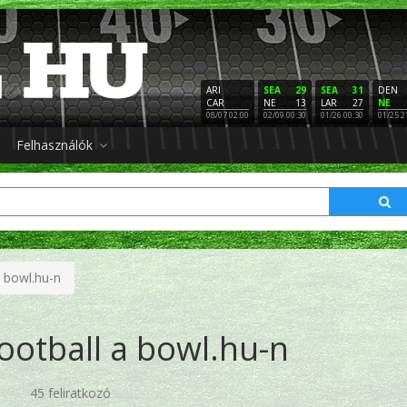
ARI
SEA
29
SEA
31
DEN
CAR
NE
13
LAR
27
NE
08/07 02:00
02/09 00:30
01/26 00:30
01/25 2
Felhasználók
a bowl.hu-n
ootball a bowl.hu-n
45 feliratkozó