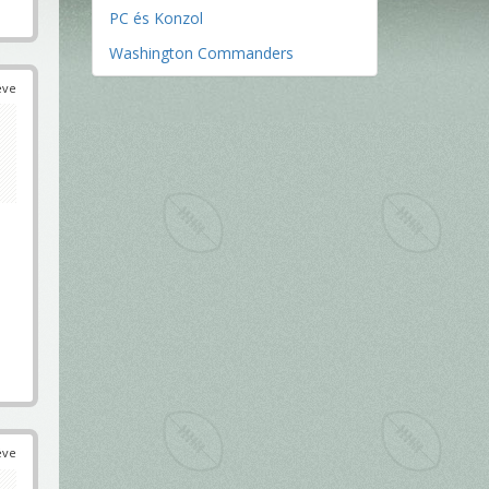
PC és Konzol
Washington Commanders
éve
éve