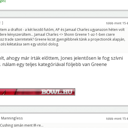
les)
2
több mint 15 
ztem a draftot - a két kezdő futóm, AP és Jamaal Charles ugyanazon héten volt
dere kényszerültem... Jamaal Charles <> Shonn Greene 1-az-1-ben csere
ssz trade szerintetek? Greene kicsit gyengébbnek tűnik a projectionök alapján,
zés kiiktatása sem egy utolsó dolog.
lt, ahogy már írták előttem, Jones jelentősen le fog szívni
. nálam egy teljes kategóriával följebb van Greene
 Manningless
több mint 15 
Cushing simán ment IR-re...