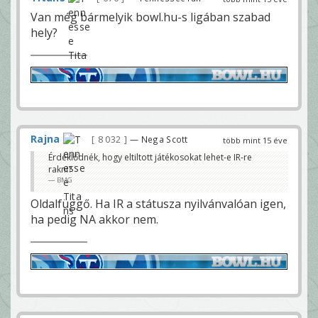
Van még bármelyik bowl.hu-s ligában szabad
hely?
Rajna
8 032
— Nega Scott
több mint 15 éve
Érdeklődnék, hogy eltiltott játékosokat lehet-e IR-re
rakni?
BMG
Oldalfüggő. Ha IR a státusza nyilvánvalóan igen,
ha pedig NA akkor nem.