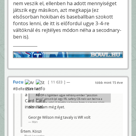
nem veszik el, ellenben ha adott mennyiséget
játszik egy másikon, azt megkapja (ez
elsősorban hokiban és baseballban szokott
fontos lenni, de itt is előfordul ugye 3-4-re
váltóknál és rejtélyes módon néha a secodnary-
ben is).
Fucu
11 633
—
több mint 15 éve
#BeRedSeeRed
Az IDP-s ligákban ugye néhány ember "poszton
kívül" játszik (pl. egy IRL safety CB-nek van beírva a
játékban, stb.). A kérdés az lenne hogy a szezon alatt
ez változik-e (pl. valaki 5. hétig CB aztán kijavítják S-
nem láttam még ilyet.
re)?
Black Levander
George Wilson még tavaly is WR volt
Höri
Értem. Köszi
Black Levander