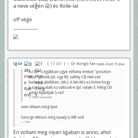
a neve végén 😛) és Rolle-lal.
off vége
Igor
17 031
— Dr Kongó fan
több mint 15 éve
Az IDP-s ligákban ugye néhány ember "poszton
kívül" játszik (pl. egy IRL safety CB-nek van
beírva a játékban, stb.). A kérdés az lenne hogy
a szezon alatt ez változik-e (pl. valaki 5. hétig CB
aztán kijavítják S-re)?
Black Levander
nem láttam még ilyet.
George Wilson még tavaly is WR volt
Höri
En voltam meg olyan ligaban is anno, ahol