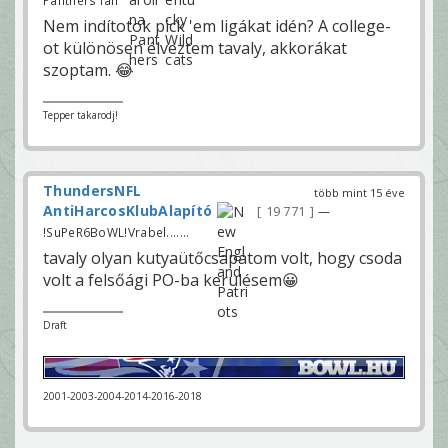
Nem indítotok pick 'em ligákat idén? A college-
ot különösen élveztem tavaly, akkorákat
szoptam. 😂
Tepper takarodj!
ThundersNFL
több mint 15 éve
AntiHarcosKlubAlapító
19 771
—
!SuPeR6BoWL!Vrabel.......
tavaly olyan kutyaütőcsapatom volt, hogy csoda
volt a felsőági PO-ba kerülésem😀
Draft
2001-2003-2004-2014-2016-2018