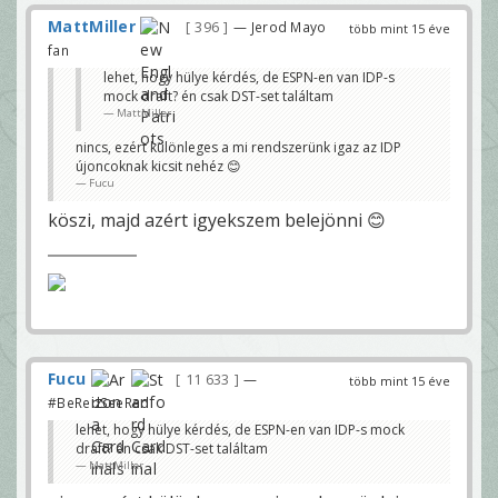
MattMiller
396
— Jerod Mayo
több mint 15 éve
fan
lehet, hogy hülye kérdés, de ESPN-en van IDP-s
mock draft? én csak DST-set találtam
MattMiller
nincs, ezért különleges a mi rendszerünk igaz az IDP
újoncoknak kicsit nehéz 😊
Fucu
köszi, majd azért igyekszem belejönni 😊
Fucu
11 633
—
több mint 15 éve
#BeRedSeeRed
lehet, hogy hülye kérdés, de ESPN-en van IDP-s mock
draft? én csak DST-set találtam
MattMiller