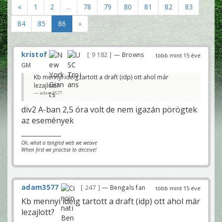
«
1
2
...
78
79
80
81
82
83
84
85
86
»
kristof
9 182
— Browns
több mint 15 éve
GM
Kb mennyi ideig tartott a draft (idp) ott ahol már
lezajlott?
adam3577
div2 A-ban 2,5 óra volt de nem igazán pörögtek
az események
Oh, what a tangled web we weave
When first we practise to deceive!
adam3577
247
— Bengals fan
több mint 15 éve
Kb mennyi ideig tartott a draft (idp) ott ahol már
lezajlott?