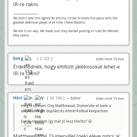
IR-re rakni.
We didn't take this lightly for Johnny Unitas to share this plaza with the
greatest defensive player of all time. (Steve Biscotti)
We did it our way. We made sure they started putting in rules for offense!
(Ray Lewis)
bmg
2 722
több mint 15 éve
Érdeklődnék, hogy eltiltott játékosokat lehet-e
IR-re rakni?
Höri
32 136
— bútor
több mint 15 éve
meg is szívtam Clay Matthewsal, Dumervile-el (vele a
sérülése miatt duplán) és Antrel Rolleal keeperben
Szerk: remélem így már jó lesz Hörlitz? 😛
Fucu
Matthews-szal, Dumervillel (neki eleve nincs 'e'