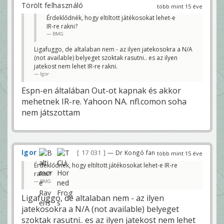
Törölt felhasználó
több mint 15 éve
Érdeklődnék, hogy eltiltott játékosokat lehet-e
IR-re rakni?
BMG
Ligafuggo, de altalaban nem - az ilyen jatekosokra a N/A
(not available) belyeget szoktak rasutni.. es az ilyen
jatekost nem lehet IR-re rakni.
Igor
Espn-en általában Out-ot kapnak és akkor
mehetnek IR-re. Yahoon NA. nfl.comon soha
nem játszottam
Igor
17 031
— Dr Kongó fan
több mint 15 éve
Érdeklődnék, hogy eltiltott játékosokat lehet-e IR-re
rakni?
BMG
Ligafuggo, de altalaban nem - az ilyen
jatekosokra a N/A (not available) belyeget
szoktak rasutni.. es az ilyen jatekost nem lehet