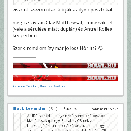
viszont szezon után átírják az ilyen posztokat
meg is szívtam Clay Matthewsal, Dumervile-el
(vele a sérülése miatt duplán) és Antrel Rolleal
keeperben
Szerk: remélem így már jó lesz Hörlitz? 😛
Fucu on Twitter
,
Bowl.hu Twitter
Black Levander
31
— Packers fan
több mint 15 éve
Az IDP-s ligákban ugye néhány ember "poszton
kívül" játszik (pl. egy IRL safety CB-nek van
beírva a játékban, stb.). A kérdés az lenne hogy
a szezon alatt ez változik-e (pl. valaki 5. hétig CB