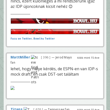
nincs, ezért különleges a mi rendszerünk igaz
az IDP újoncoknak kicsit nehéz 😊
Fucu on Twitter
,
Bowl.hu Twitter
MattMiller
396
— Jerod Mayo
több mint 15 éve
fan
lehet, hogy hülye kérdés, de ESPN-en van IDP-s
mock draft? én csak DST-set találtam
Titans
676
— Tennessee fan
több mint 15 éve