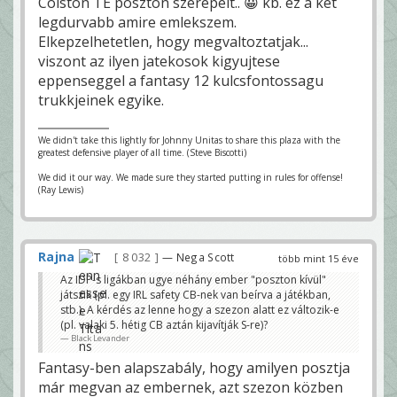
Colston TE poszton szerepelt.. 😀 kb. ez a ket
legdurvabb amire emlekszem.
Elkepzelhetetlen, hogy megvaltoztatjak...
viszont az ilyen jatekosok kigyujtese
eppenseggel a fantasy 12 kulcsfontossagu
trukkjeinek egyike.
We didn't take this lightly for Johnny Unitas to share this plaza with the
greatest defensive player of all time. (Steve Biscotti)
We did it our way. We made sure they started putting in rules for offense!
(Ray Lewis)
Rajna
8 032
— Nega Scott
több mint 15 éve
Az IDP-s ligákban ugye néhány ember "poszton kívül"
játszik (pl. egy IRL safety CB-nek van beírva a játékban,
stb.). A kérdés az lenne hogy a szezon alatt ez változik-e
(pl. valaki 5. hétig CB aztán kijavítják S-re)?
Black Levander
Fantasy-ben alapszabály, hogy amilyen posztja
már megvan az embernek, azt szezon közben