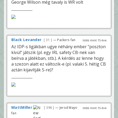
George Wilson még tavaly is WR volt
Black Levander
31
— Packers fan
több mint 15 éve
Az IDP-s ligákban ugye néhány ember "poszton
kívül" játszik (pl. egy IRL safety CB-nek van
beírva a játékban, stb.). A kérdés az lenne hogy
a szezon alatt ez változik-e (pl. valaki 5. hétig CB
aztán kijavítják S-re)?
MattMiller
396
— Jerod Mayo
több mint 15 éve
fan