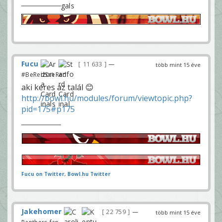
Fucu
11 633
—
több mint 15 éve
#BeRedSeeRed
aki keres az talál 😊
http://bowl.hu/modules/forum/viewtopic.php?
pid=175#p175
Fucu on Twitter
,
Bowl.hu Twitter
Jakehomer
22 759
—
több mint 15 éve
Panthers fan