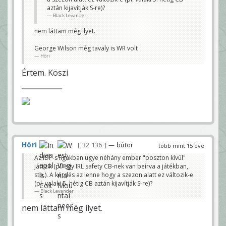
aztán kijavítják S-re)?
Black Levander
nem láttam még ilyet.
George Wilson még tavaly is WR volt
Höri
Értem. Köszi
Höri
32 136
— bútor
több mint 15 éve
Az IDP-s ligákban ugye néhány ember "poszton kívül"
játszik (pl. egy IRL safety CB-nek van beírva a játékban,
stb.). A kérdés az lenne hogy a szezon alatt ez változik-e
(pl. valaki 5. hétig CB aztán kijavítják S-re)?
Black Levander
nem láttam még ilyet.