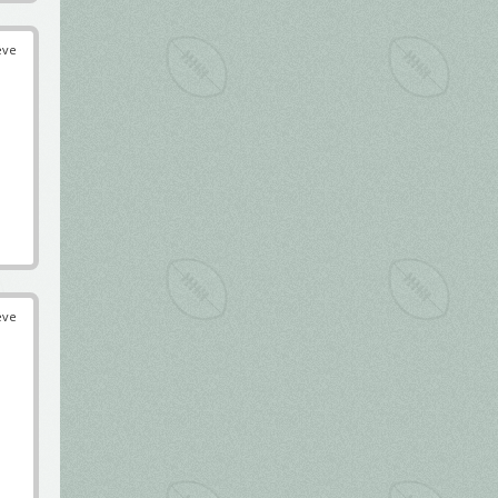
éve
éve