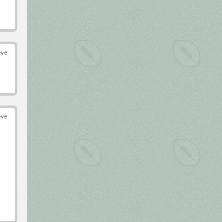
éve
éve