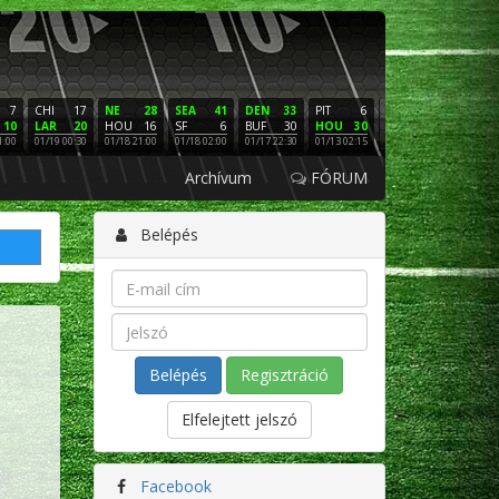
7
CHI
17
NE
28
SEA
41
DEN
33
PIT
6
NE
16
PHI
10
LAR
20
HOU
16
SF
6
BUF
30
HOU
30
LAC
3
SF
1:00
01/19 00:30
01/18 21:00
01/18 02:00
01/17 22:30
01/13 02:15
01/12 02:00
01/11 22:
Archívum
FÓRUM
Belépés
Regisztráció
Elfelejtett jelszó
Facebook