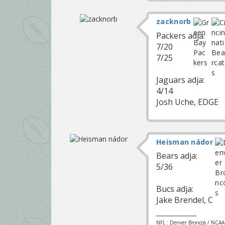
zacknorb
Packers adja:
7/20
7/25
Jaguars adja:
4/14
Josh Uche, EDGE
Heisman nádor
Bears adja:
5/36
Bucs adja:
Jake Brendel, C
NFL : Denver Broncos / NCAA