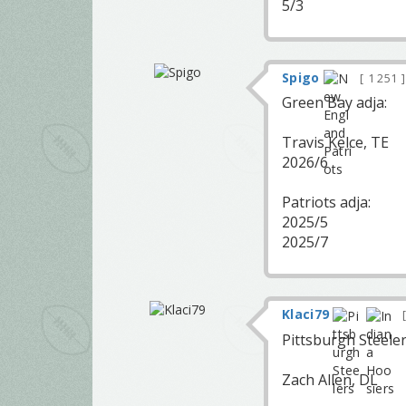
5/3
Spigo
1 251
Green Bay adja:
Travis Kelce, TE
2026/6
Patriots adja:
2025/5
2025/7
Klaci79
Pittsburgh Steeler
Zach Allen, DL