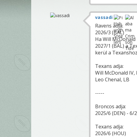
vassadi
Ravens adja:
2026/3 (BAL)
Ha Will McDonald I
2027/1 (BAL) a Te
kerül a Texanshoz
Texans adja:
Will McDonald IV,
Leo Chenal, LB
-----
Broncos adja:
2025/6 (DEN) - 6/2
Texans adja:
2026/6 (HOU)