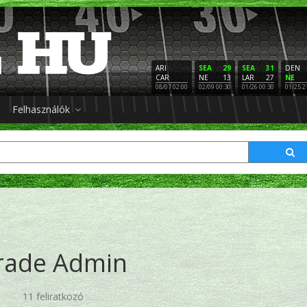
ARI
SEA
29
SEA
31
DEN
CAR
NE
13
LAR
27
NE
08/07 02:00
02/09 00:30
01/26 00:30
01/25 2
Felhasználók
rade Admin
11 feliratkozó