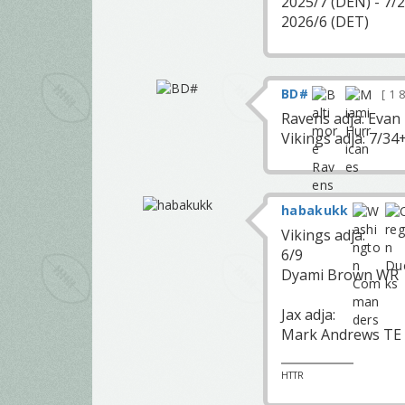
2025/7 (DEN) - 7/2
2026/6 (DET)
BD#
1 
Ravens adja: Evan
Vikings adja: 7/34
habakukk
Vikings adja:
6/9
Dyami Brown WR
Jax adja:
Mark Andrews TE
HTTR