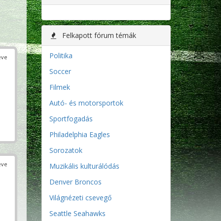
Felkapott fórum témák
Politika
éve
Soccer
Filmek
Autó- és motorsportok
Sportfogadás
Philadelphia Eagles
Sorozatok
éve
Muzikális kulturálódás
Denver Broncos
Világnézeti csevegő
Seattle Seahawks