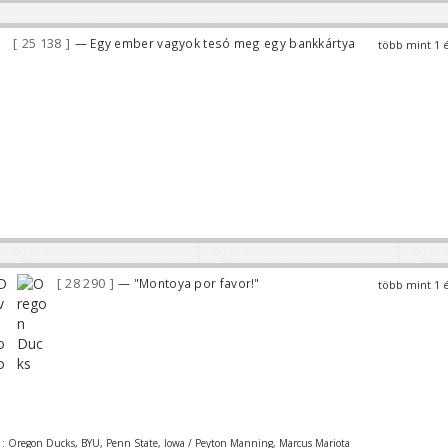
25 138
— Egy ember vagyok tesó meg egy bankkártya
több mint 1 
28 290
— "Montoya por favor!"
több mint 1 
 : Oregon Ducks, BYU, Penn State, Iowa / Peyton Manning, Marcus Mariota