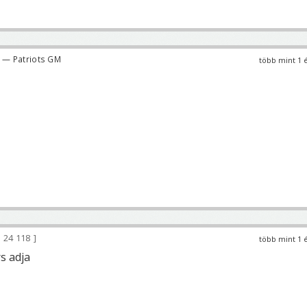
— Patriots GM
több mint 1 
24 118
több mint 1 
s adja