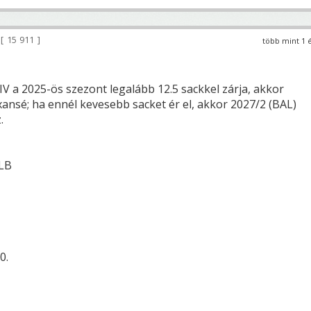
15 911
több mint 1 
V a 2025-ös szezont legalább 12.5 sackkel zárja, akkor
xansé; ha ennél kevesebb sacket ér el, akkor 2027/2 (BAL)
.
 LB
0.