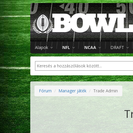
Alapok
NFL
NCAA
DRAFT
Fórum
Manager játék
Trade Admin
T