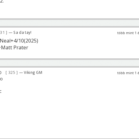
2.
831
— Sa da tay!
több mint 1 
 Neal+4/10(2025)
+Matt Prater
325
— Viking GM
több mint 1 