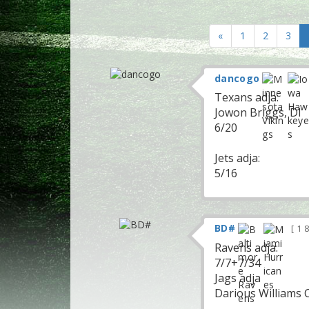
«
1
2
3
dancogo
Texans adja:
Jowon Briggs, DI
6/20
Jets adja:
5/16
BD#
1 
Ravens adja:
7/7+7/34
Jags adja
Darious Williams 