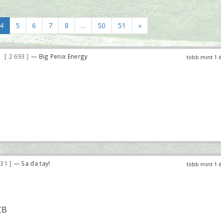
4
5
6
7
8
...
50
51
»
2 693
— Big Penix Energy
több mint 1 
831
— Sa da tay!
több mint 1 
CB