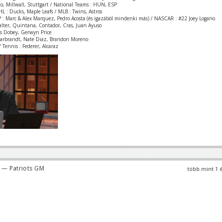
zio, Millwall, Stuttgart / National Teams : HUN, ESP
L : Ducks, Maple Leafs / MLB : Twins, Astros
 : Marc & Alex Marquez, Pedro Acosta (és igazából mindenki más) / NASCAR : #22 Joey Logano
Valter, Quintana, Contador, Cras, Juan Ayuso
is Dobey, Gerwyn Price
Garbrandt, Nate Diaz, Brandon Moreno
 Tennis : Federer, Alcaraz
— Patriots GM
több mint 1 