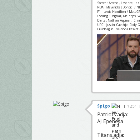
Soccer : Arsenal, Levante, La
NBA : Mavericks [Doncic] / NH
F1 : Lewis Hamilton / MotoGP
Cycling : Pogacar, Meintjes, 
Darts : Nathan Aspinall, Chr
UFC : Justin Gaethje, Cody 
Euroleague : Valencia Basket /
Spigo
1 251
Patriots adja:
AJ Epenesa
Titans adja: