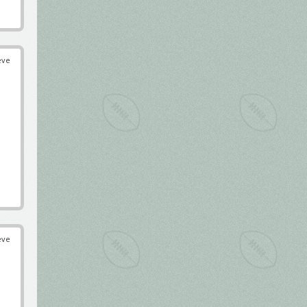
éve
éve