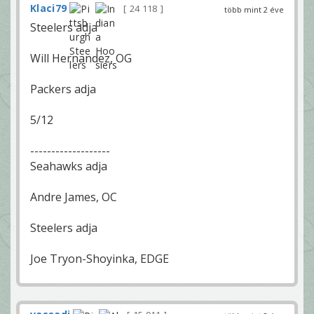
Klaci79
24 118
több mint 2 éve
Steelers adja
Will Hernandez, OG
Packers adja
5/12
-------------------
Seahawks adja
Andre James, OC
Steelers adja
Joe Tryon-Shoyinka, EDGE