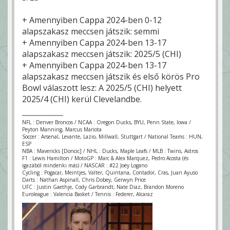
+ Amennyiben Cappa 2024-ben 0-12
alapszakasz meccsen játszik: semmi
+ Amennyiben Cappa 2024-ben 13-17
alapszakasz meccsen játszik: 2025/5 (CHI)
+ Amennyiben Cappa 2024-ben 13-17
alapszakasz meccsen játszik és első körös Pro
Bowl válaszott lesz: A 2025/5 (CHI) helyett
2025/4 (CHI) kerül Clevelandbe.
NFL : Denver Broncos / NCAA : Oregon Ducks, BYU, Penn State, Iowa /
Peyton Manning, Marcus Mariota
Soccer : Arsenal, Levante, Lazio, Millwall, Stuttgart / National Teams : HUN,
ESP
NBA : Mavericks [Doncic] / NHL : Ducks, Maple Leafs / MLB : Twins, Astros
F1 : Lewis Hamilton / MotoGP : Marc & Alex Marquez, Pedro Acosta (és
igazából mindenki más) / NASCAR : #22 Joey Logano
Cycling : Pogacar, Meintjes, Valter, Quintana, Contador, Cras, Juan Ayuso
Darts : Nathan Aspinall, Chris Dobey, Gerwyn Price
UFC : Justin Gaethje, Cody Garbrandt, Nate Diaz, Brandon Moreno
Euroleague : Valencia Basket / Tennis : Federer, Alcaraz