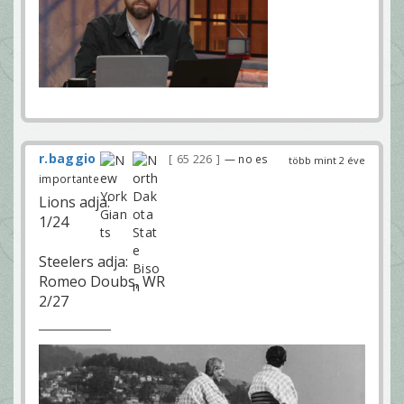
r.baggio
65 226
— no es
több mint 2 éve
importante
Lions adja:
1/24
Steelers adja:
Romeo Doubs, WR
2/27