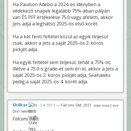
Ha Paulson Adebo a 2024-es idényben a
védekező snapek legalább 75%-ában pályán
van ÉS PFF értékelése 75.0 vagy afeletti, akkor
Jets adja a leghátsó 2025-ös első körét.
Ha a két fenti feltétel közül az egyik teljesül
csak, akkor a Jets a saját 2025-ös 2. körös
pickjét adja.
Ha egyik feltétel sem teljesül, tehát a 75%-ot,
illetve a 75.0-s grade-et sem éri el, akkor a Jets a
saját 2025-ös 2. körös pickjét adja, Seahawks
pedig a saját 2025-ös 4. körét adja.
Shilkor
4 191
— Falcons GM, 2021
több mint 2 éve
Div1 winner
Falcons adja: