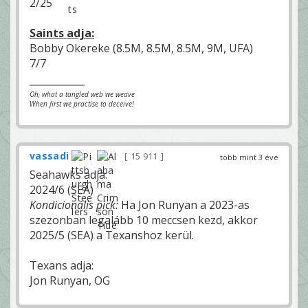
2/25
Saints adja:
Bobby Okereke (8.5M, 8.5M, 8.5M, 9M, UFA)
7/7
Oh, what a tangled web we weave
When first we practise to deceive!
vassadi
15 911
több mint 3 éve
Seahawks adja:
2024/6 (SEA)
Kondicionális pick:
Ha Jon Runyan a 2023-as
szezonban legalább 10 meccsen kezd, akkor
2025/5 (SEA) a Texanshoz kerül.
Texans adja:
Jon Runyan, OG