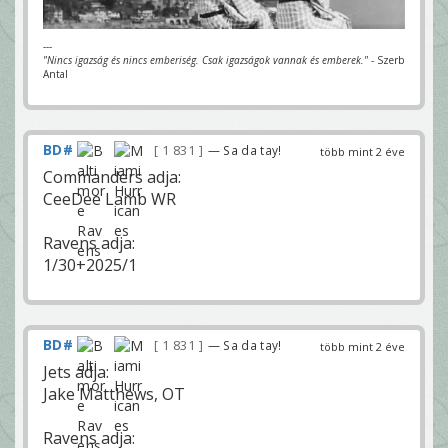
---
"Nincs igazság és nincs emberiség. Csak igazságok vannak és emberek."
- Szerb
Antal
BD#
1 831
— Sa da tay!
több mint 2 éve
Commanders adja:
CeeDee Lamb WR
Ravens adja:
1/30+2025/1
BD#
1 831
— Sa da tay!
több mint 2 éve
Jets adja:
Jake Matthews, OT
Ravens adja: