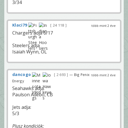
3/34
Klaci79
24 118
több mint 2 éve
Chargers adja 6/17
Steelers adja
Isaiah Wynn, OL
dancogo
2 693
— Big Penix
több mint 2 éve
Energy
Seahawks adja:
Paulson Adebo, CB
Jets adja:
5/3
Plusz kondíciók: