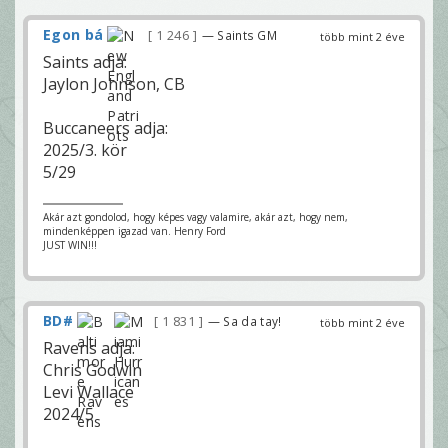
Egon bá
1 246
— Saints GM
több mint 2 éve
Saints adja:
Jaylon Johnson, CB
Buccaneers adja:
2025/3. kör
5/29
Akár azt gondolod, hogy képes vagy valamire, akár azt, hogy nem,
mindenképpen igazad van. Henry Ford
JUST WIN!!!
BD#
1 831
— Sa da tay!
több mint 2 éve
Ravens adja:
Chris Godwin
Levi Wallace
2024/5