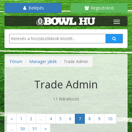
Belépés
Regisztráció
Fórum
Manager játék
Trade Admin
Trade Admin
11 feliratkozó
«
1
2
...
4
5
6
7
8
9
10
...
50
51
»