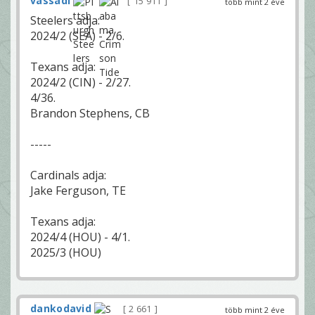
vassadi
15 911
több mint 2 éve
Steelers adja:
2024/2 (SEA) - 2/6.
Texans adja:
2024/2 (CIN) - 2/27.
4/36.
Brandon Stephens, CB
-----
Cardinals adja:
Jake Ferguson, TE
Texans adja:
2024/4 (HOU) - 4/1.
2025/3 (HOU)
dankodavid
2 661
több mint 2 éve