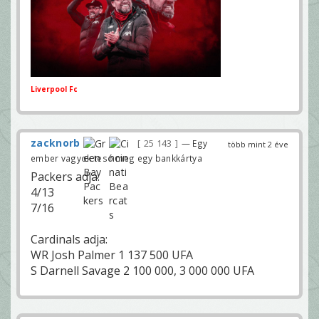
Liverpool Fc
zacknorb
25 143
— Egy
több mint 2 éve
ember vagyok tesó meg egy bankkártya
Packers adja:
4/13
7/16
Cardinals adja:
WR Josh Palmer 1 137 500 UFA
S Darnell Savage 2 100 000, 3 000 000 UFA