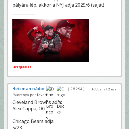
pályára lép, akkor a NYJ adja 2025/6 (saját)
Liverpool Fc
Heisman nádor
28 294
—
több mint 2 éve
"Montoya por favor!"
Cleveland Browns adja:
Alex Cappa, OG
Chicago Bears adja:
5/23