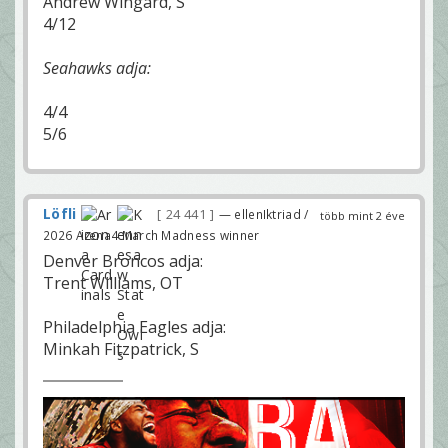
Andrew Wingard, S
4/12
Seahawks adja:
4/4
5/6
Löfli
24 441
— ellenIktriad /
több mint 2 éve
2026 Arena4 March Madness winner
Denver Broncos adja:
Trent Williams, OT
Philadelphia Eagles adja:
Minkah Fitzpatrick, S