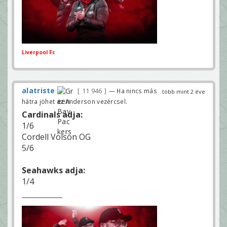
Liverpool Fc
alatriste
11 946
— Ha nincs más
több mint 2 éve
hátra jöhet az Anderson vezércsel.
Cardinals adja:
1/6
Cordell Volson OG
5/6
Seahawks adja:
1/4