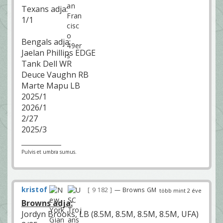
Texans adja:
1/1
Bengals adja:
Jaelan Phillips EDGE
Tank Dell WR
Deuce Vaughn RB
Marte Mapu LB
2025/1
2026/1
2/27
2025/3
Pulvis et umbra sumus.
kristof
9 182
— Browns GM
több mint 2 éve
Browns adja:
Jordyn Brooks, LB (8.5M, 8.5M, 8.5M, 8.5M, UFA)