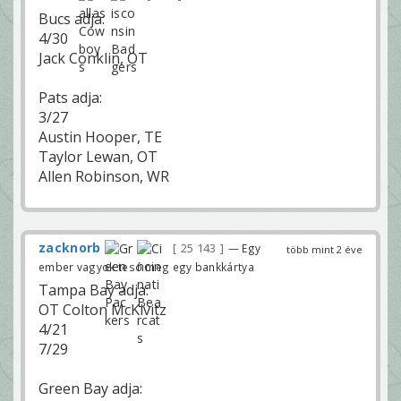
Bucs adja:
4/30
Jack Conklin, OT
Pats adja:
3/27
Austin Hooper, TE
Taylor Lewan, OT
Allen Robinson, WR
zacknorb
25 143
— Egy
több mint 2 éve
ember vagyok tesó meg egy bankkártya
Tampa Bay adja:
OT Colton McKivitz
4/21
7/29
Green Bay adja: