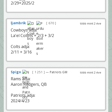
2/29+2025/2
ljambrik
670
több mint 2 éve
Cowboys adja:
La'el Collins + 2/3 + 3/2
Colts adja:
2/11 + 3/16
Spigo
1 251
— Patriots GM
több mint 2 éve
Rams adja:
Aaron Rodgers, QB
Patriots adja:
2024/4/23