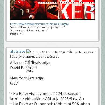
https://www.facebook.com/ArizonaCardinalsHungary/
"Az életről sok mindent gondolok én jómagam is."
"Én nem gondolok semmit, uram."
Don't blink!
alatriste
11 946
— Ha nincs más
több mint 2 éve
hátra jöhet az Anderson vezércsel.
Arizona Cardinals adja:
David Bakhtiari
New York Jets adja:
6/27
* Ha Bakh visszavonul a 2024-es szezon
kezdete előtt akkor ARI adja 2025/5 (saját)
* Ha Bakh az O snappek több mint 50%-ában