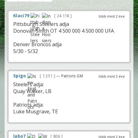
Klaci79
24 118
több mint 2 éve
Pittsburgh Steelers adja
Donovan Smith OT 4 500 000 4 500 000 UFA
Denver Broncos adja
5/30 - 5/32
Spigo
1 251
— Patriots GM
több mint 2 éve
Steelers adja:
Quay Walker, LB
Patriots adja:
Luke Musgrave, TE
labo7
806
több mint 2 éve