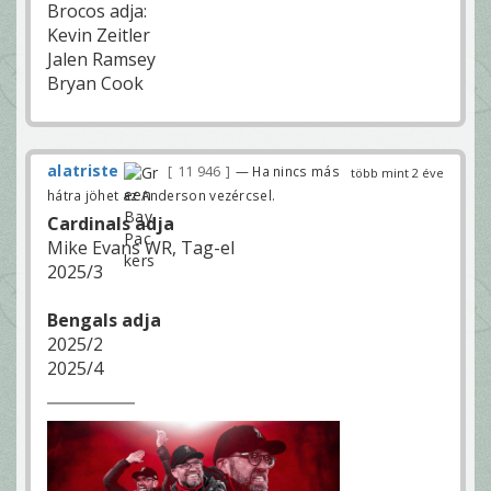
Brocos adja:
Kevin Zeitler
Jalen Ramsey
Bryan Cook
alatriste
11 946
— Ha nincs más
több mint 2 éve
hátra jöhet az Anderson vezércsel.
Cardinals adja
Mike Evans WR, Tag-el
2025/3
Bengals adja
2025/2
2025/4