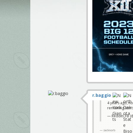
r.baggio
4 years ago, no
remaining start
— RedditCFB (
zacknorb