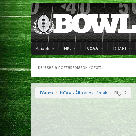
Alapok
NFL
NCAA
DRAFT
Fórum
NCAA - Általános témák
Big 12