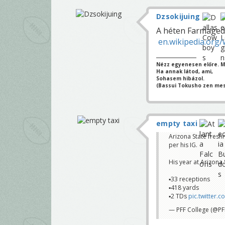
Dzsokijuing
A héten Farmageddo
en.wikipedia.org
Nézz egyenesen előre. Mi
Ha annak látod, ami,
Sohasem hibázol.
(Bassui Tokusho zen mes
empty taxi
Arizona State fres
per his IG.
His year at Arizona 
▪️33 receptions
▪️418 yards
▪️2 TDs
pic.twitter.
— PFF College (@PF