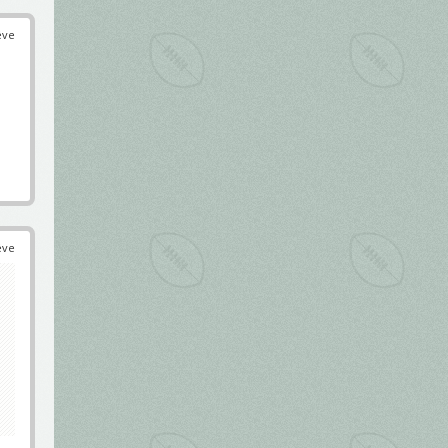
éve
éve