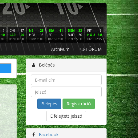
7
CHI
17
NE
28
SEA
41
DEN
33
PIT
6
NE
16
PHI
10
LAR
20
HOU
16
SF
6
BUF
30
HOU
30
LAC
3
SF
1:00
01/19 00:30
01/18 21:00
01/18 02:00
01/17 22:30
01/13 02:15
01/12 02:00
01/11 22:
Archívum
FÓRUM
Belépés
Regisztráció
Elfelejtett jelszó
Facebook