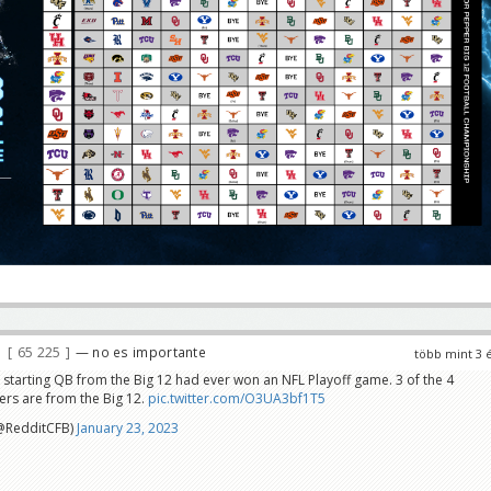
65 225
— no es importante
több mint 3 
 starting QB from the Big 12 had ever won an NFL Playoff game. 3 of the 4
ers are from the Big 12.
pic.twitter.com/O3UA3bf1T5
@RedditCFB)
January 23, 2023