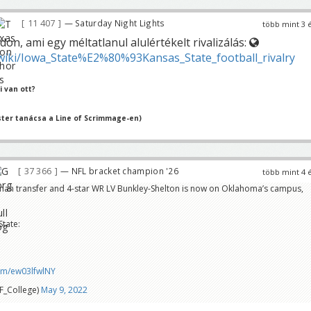
11 407
— Saturday Night Lights
több mint 3 
n, ami egy méltatlanul alulértékelt rivalizálás:
/wiki/Iowa_State%E2%80%93Kansas_State_football_rivalry
 van ott?
ter tanácsa a Line of Scrimmage-en)
37 366
— NFL bracket champion '26
több mint 4 
hman transfer and 4-star WR LV Bunkley-Shelton is now on Oklahoma’s campus,
State:
com/ew03lfwlNY
F_College)
May 9, 2022