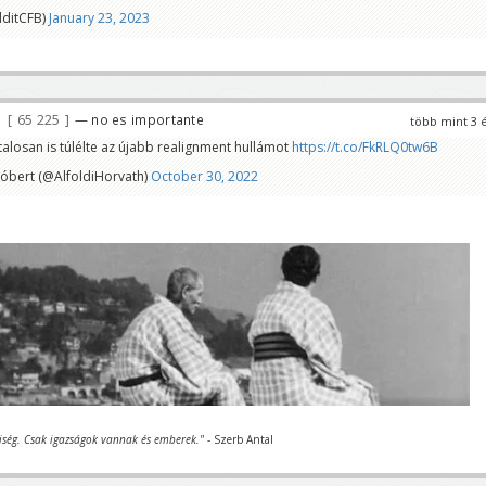
ditCFB)
January 23, 2023
65 225
— no es importante
több mint 3 
alosan is túlélte az újabb realignment hullámot
https://t.co/FkRLQ0tw6B
Róbert (@AlfoldiHorvath)
October 30, 2022
iség. Csak igazságok vannak és emberek."
- Szerb Antal