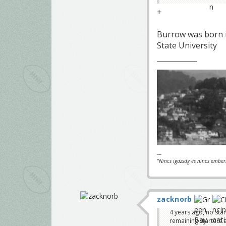
+
Burrow was born i
State University
---
"Nincs igazság és nincs ember
zacknorb
4 years ago, no sta
remaining starters 