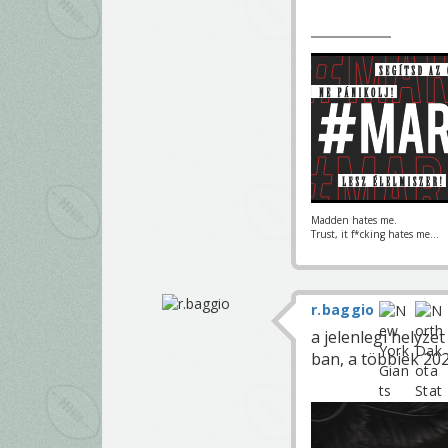
Madden hates me.
Trust, it f*cking hates me...
r.baggio
a jelenlegi helyze
ban, a többiek 20