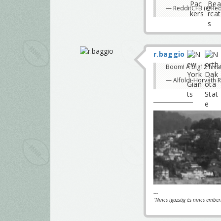
— RedditCFB (@Red
r.baggio
Boom! A big12 hivat
— Alföldi-Horváth 
---
"Nincs igazság és nincs ember