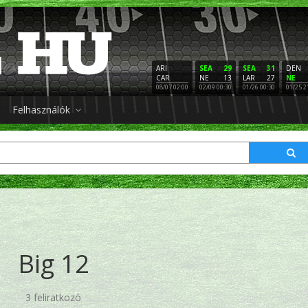
ARI
SEA
29
SEA
31
DEN
CAR
NE
13
LAR
27
NE
08/07 02:00
02/09 00:30
01/26 00:30
01/25 2
Felhasználók
Big 12
3 feliratkozó