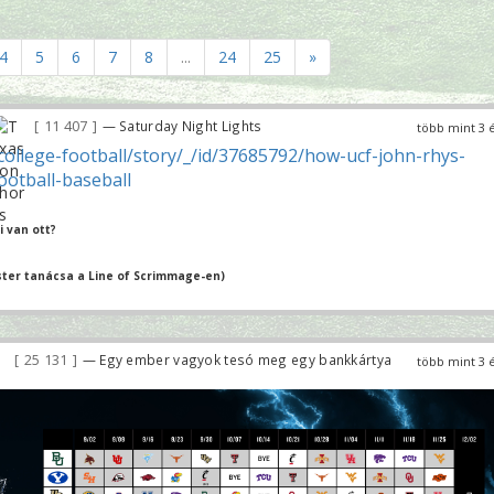
4
5
6
7
8
...
24
25
»
11 407
— Saturday Night Lights
több mint 3 
ollege-football/story/_/id/37685792/how-ucf-john-rhys-
ootball-baseball
 van ott?
ter tanácsa a Line of Scrimmage-en)
25 131
— Egy ember vagyok tesó meg egy bankkártya
több mint 3 