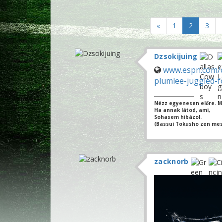
«
1
2
3
Dzsokijuing
www.espn.com/c
plumlee-juggled-f
Nézz egyenesen előre. Mi
Ha annak látod, ami,
Sohasem hibázol.
(Bassui Tokusho zen mes
zacknorb