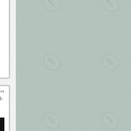
éve
3-