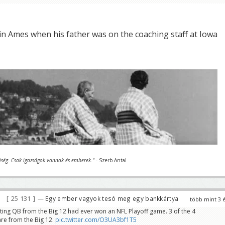
n Ames when his father was on the coaching staff at Iowa
iség. Csak igazságok vannak és emberek."
- Szerb Antal
25 131
— Egy ember vagyok tesó meg egy bankkártya
több mint 3 
rting QB from the Big 12 had ever won an NFL Playoff game. 3 of the 4
are from the Big 12.
pic.twitter.com/O3UA3bf1T5