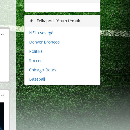
Felkapott fórum témák
NFL csevegő
éve
Denver Broncos
Politika
Soccer
Chicago Bears
Baseball
éve