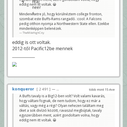
eddig nem itt voltak. 😀
Mindenesetre jó, hogy körülnéztem college fronton,
szombat este Buffs-Rams rangadó. :cool: A Falcons
pedig otthon nyomja a Northwestern State ellen. Ezekbe
mindenképpen belenézek.
TheMileHighCity
eddig is ott voltak.
2012-től Pacific12be mennek
konqueror
2 491
— ...
több mint 15 éve
A Buffs tavaly is a Big12-ben volt? Volt valami kavarás,
hogy váltani fognak, de nem tudom, hogy ez már a
váltás, vagy még a régi? Olyan nehezen találtam meg
őket a sok divízió között, ravaszul megbújtak, tavaly
egyszerűbben ment, azért gondoltam volna, hogy
eddig nem itt voltak. 😀