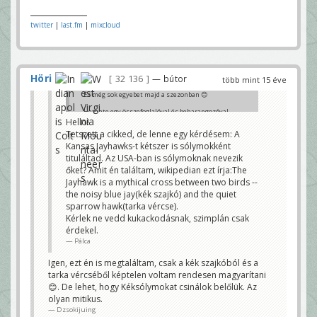
twitter
|
last.fm
|
mixcloud
Höri
32 136
— bútor
több mint 15 éve
És még sok egyebet majd a szezonban 😊
Hetente egy összefoglalóval és beharangozóval
biztosan jelentkezem + ami belefér: portrék,
Hello!
konferenciaváltozások stb.
Tetszett a cikked, de lenne egy kérdésem: A
Kansas Jayhawks-t kétszer is sólymokként
A rövidhíreknél rendszeresen találkozhattok Big 12
infókkal, ide pedig várok minden ötletet,
tituláltad. Az USA-ban is sólymoknak nevezik
hozzászólást stb.
őket? Amit én találtam, wikipedian ezt írja:The
Dzsokijuing
Jayhawk is a mythical cross between two birds --
the noisy blue jay(kék szajkó) and the quiet
sparrow hawk(tarka vércse).
Kérlek ne vedd kukackodásnak, szimplán csak
érdekel.
Pálca
Igen, ezt én is megtaláltam, csak a kék szajkóból és a
tarka vércséből képtelen voltam rendesen magyarítani
😊. De lehet, hogy Kéksólymokat csinálok belőlük. Az
olyan mitikus.
Dzsokijuing