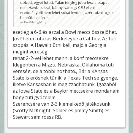
dobott, egyet futott. Talán tényleg jobb lesz a csapat,
mint Hawkins-szal, bár nyilván egy CSU elleni
eredményből nem lehet sokat levonni, azért bízni fogok
bennük ezután is.
TheMileHighCity
esetleg a 6-6 és azzal a Bowl meccs összejöhet.
Jövőhéten utazás Berkeleybe a Cal-hoz. Az tuti
szopás. A Hawaiit ütni kell, majd a Georgia
megint vereség
tehát 2-2-vel lehet menni a konf meccsekre.
Idegenben a Mizzu, Nebraska, Oklahoma tuti
vereség, de a többi hozható., Bár a KAnsas
State is erősnek tűnik. a Texas Tech se gyenge,
illetve Kansasban is megizzadhatunk. Igazából
az Iowa State és a Baylor meccsekre mondanám
hogy tuti győzelem.
Szerencsére van 2-3 kiemelkedő játékosunk
(Scotty McKnight, Solder és Jimmy Smith) és
Stewart sem rossz RB.