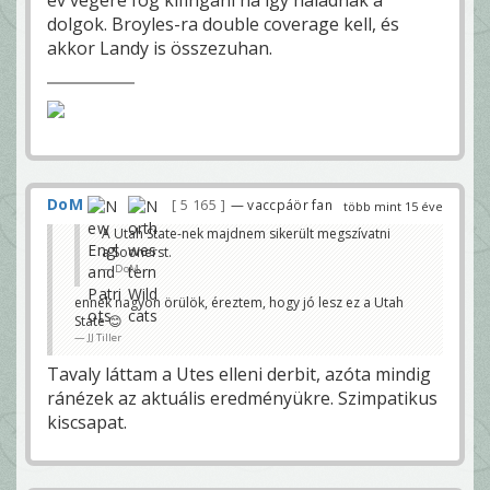
év végére fog kifingani ha így haladnak a
dolgok. Broyles-ra double coverage kell, és
akkor Landy is összezuhan.
DoM
5 165
— vaccpáör fan
több mint 15 éve
A Utah State-nek majdnem sikerült megszívatni
a Soonerst.
DoM
ennek nagyon örülök, éreztem, hogy jó lesz ez a Utah
State 😊
JJ Tiller
Tavaly láttam a Utes elleni derbit, azóta mindig
ránézek az aktuális eredményükre. Szimpatikus
kiscsapat.