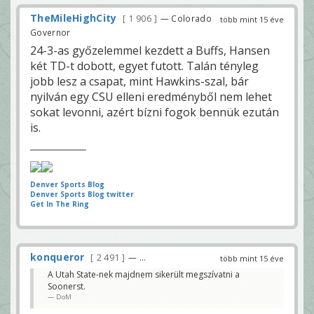
TheMileHighCity
1 906
— Colorado
több mint 15 éve
Governor
24-3-as győzelemmel kezdett a Buffs, Hansen
két TD-t dobott, egyet futott. Talán tényleg
jobb lesz a csapat, mint Hawkins-szal, bár
nyilván egy CSU elleni eredményből nem lehet
sokat levonni, azért bízni fogok bennük ezután
is.
Denver Sports Blog
Denver Sports Blog twitter
Get In The Ring
konqueror
2 491
— ...
több mint 15 éve
A Utah State-nek majdnem sikerült megszívatni a
Soonerst.
DoM