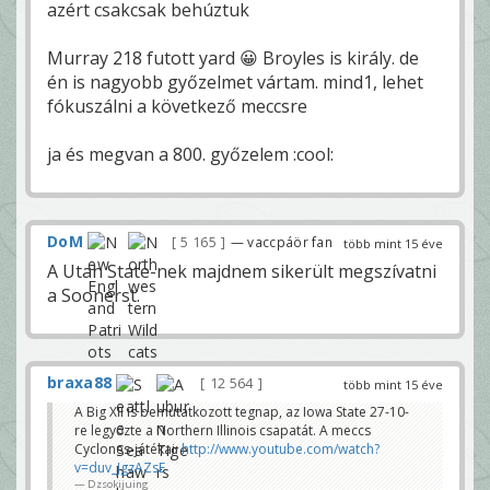
azért csakcsak behúztuk
Murray 218 futott yard 😀 Broyles is király. de
én is nagyobb győzelmet vártam. mind1, lehet
fókuszálni a következő meccsre
ja és megvan a 800. győzelem :cool:
DoM
5 165
— vaccpáör fan
több mint 15 éve
A Utah State-nek majdnem sikerült megszívatni
a Soonerst.
braxa88
12 564
több mint 15 éve
A Big XII is bemutatkozott tegnap, az Iowa State 27-10-
re legyőzte a Northern Illinois csapatát. A meccs
Cyclones-játékai:
http://www.youtube.com/watch?
v=duv_JgzAZsE
Dzsokijuing