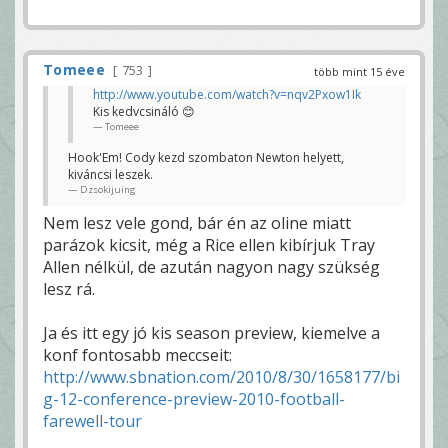
Tomeee
753
több mint 15 éve
http://www.youtube.com/watch?v=nqv2Pxow1Ik
Kis kedvcsináló 😊
Tomeee
Hook'Em! Cody kezd szombaton Newton helyett,
kiváncsi leszek.
Dzsokijuing
Nem lesz vele gond, bár én az oline miatt
parázok kicsit, még a Rice ellen kibírjuk Tray
Allen nélkül, de azután nagyon nagy szükség
lesz rá.
Ja és itt egy jó kis season preview, kiemelve a
konf fontosabb meccseit:
http://www.sbnation.com/2010/8/30/1658177/bi
g-12-conference-preview-2010-football-
farewell-tour