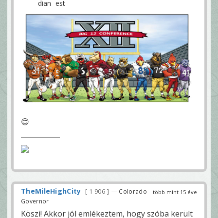
😊
TheMileHighCity
1 906
— Colorado
több mint 15 éve
Governor
Köszi! Akkor jól emlékeztem, hogy szóba került