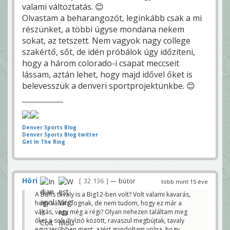
valami változtatás. 😊
Olvastam a beharangozót, leginkább csak a mi
részünket, a többi úgyse mondana nekem
sokat, az tetszett. Nem vagyok nagy college
szakértő, sőt, de idén próbálok úgy időzíteni,
hogy a három colorado-i csapat meccseit
lássam, aztán lehet, hogy majd idővel őket is
belevesszük a denveri sportprojektünkbe. 😊
Denver Sports Blog
Denver Sports Blog twitter
Get In The Ring
Höri
32 136
— bútor
több mint 15 éve
A Buffs tavaly is a Big12-ben volt? Volt valami kavarás,
hogy váltani fognak, de nem tudom, hogy ez már a
váltás, vagy még a régi? Olyan nehezen találtam meg
őket a sok divízió között, ravaszul megbújtak, tavaly
egyszerűbben ment, azért gondoltam volna, hogy