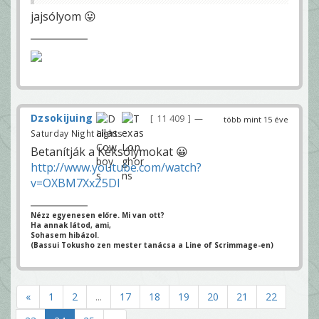
jajsólyom 😛
Dzsokijuing
11 409
—
több mint 15 éve
Saturday Night Lights
Betanítják a Kéksólymokat 😀
http://www.youtube.com/watch?
v=OXBM7XxZ5DI
Nézz egyenesen előre. Mi van ott?
Ha annak látod, ami,
Sohasem hibázol.
(Bassui Tokusho zen mester tanácsa a Line of Scrimmage-en)
«
1
2
...
17
18
19
20
21
22