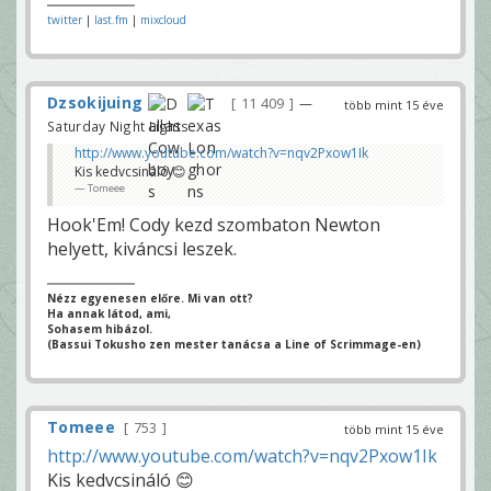
twitter
|
last.fm
|
mixcloud
Dzsokijuing
11 409
—
több mint 15 éve
Saturday Night Lights
http://www.youtube.com/watch?v=nqv2Pxow1Ik
Kis kedvcsináló 😊
Tomeee
Hook'Em! Cody kezd szombaton Newton
helyett, kiváncsi leszek.
Nézz egyenesen előre. Mi van ott?
Ha annak látod, ami,
Sohasem hibázol.
(Bassui Tokusho zen mester tanácsa a Line of Scrimmage-en)
Tomeee
753
több mint 15 éve
http://www.youtube.com/watch?v=nqv2Pxow1Ik
Kis kedvcsináló 😊