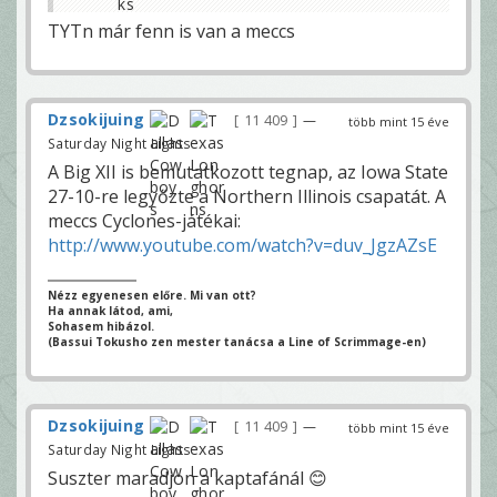
TYTn már fenn is van a meccs
Dzsokijuing
11 409
—
több mint 15 éve
Saturday Night Lights
A Big XII is bemutatkozott tegnap, az Iowa State
27-10-re legyőzte a Northern Illinois csapatát. A
meccs Cyclones-játékai:
http://www.youtube.com/watch?v=duv_JgzAZsE
Nézz egyenesen előre. Mi van ott?
Ha annak látod, ami,
Sohasem hibázol.
(Bassui Tokusho zen mester tanácsa a Line of Scrimmage-en)
Dzsokijuing
11 409
—
több mint 15 éve
Saturday Night Lights
Suszter maradjon a kaptafánál 😊