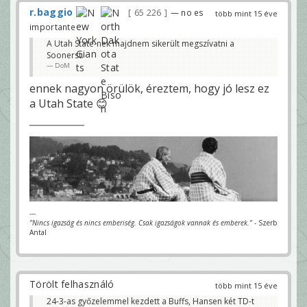
r.baggio
65 226
— no es
több mint 15 éve
importante
A Utah State-nek majdnem sikerült megszívatni a
Soonerst.
DoM
ennek nagyon örülök, éreztem, hogy jó lesz ez
a Utah State 😊
---
"Nincs igazság és nincs emberiség. Csak igazságok vannak és emberek."
- Szerb
Antal
Törölt felhasználó
több mint 15 éve
24-3-as győzelemmel kezdett a Buffs, Hansen két TD-t