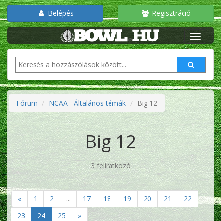
Belépés
Regisztráció
Fórum
NCAA - Általános témák
Big 12
Big 12
3 feliratkozó
«
1
2
...
17
18
19
20
21
22
23
24
25
»