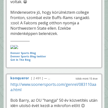
voltak. 😀
Mindenesetre jó, hogy körülnéztem college
fronton, szombat este Buffs-Rams rangadó.
:cool: A Falcons pedig otthon nyomja a
Northwestern State ellen. Ezekbe
mindenképpen belenézek.
Denver Sports Blog
Denver Sports Blog twitter
Get In The Ring
konqueror
2 491
— ...
több mint 15 éve
http://www.soonersports.com/genrel/083110aa
a.html
Bob Barry, az OU "hangja" 50 év közvetítés után
idén utolsó évét kezdi a mikrofon előtt 😊