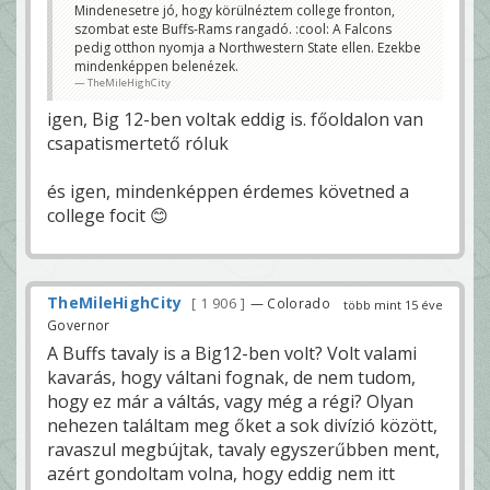
Mindenesetre jó, hogy körülnéztem college fronton,
szombat este Buffs-Rams rangadó. :cool: A Falcons
pedig otthon nyomja a Northwestern State ellen. Ezekbe
mindenképpen belenézek.
TheMileHighCity
igen, Big 12-ben voltak eddig is. főoldalon van
csapatismertető róluk
és igen, mindenképpen érdemes követned a
college focit 😊
TheMileHighCity
1 906
— Colorado
több mint 15 éve
Governor
A Buffs tavaly is a Big12-ben volt? Volt valami
kavarás, hogy váltani fognak, de nem tudom,
hogy ez már a váltás, vagy még a régi? Olyan
nehezen találtam meg őket a sok divízió között,
ravaszul megbújtak, tavaly egyszerűbben ment,
azért gondoltam volna, hogy eddig nem itt