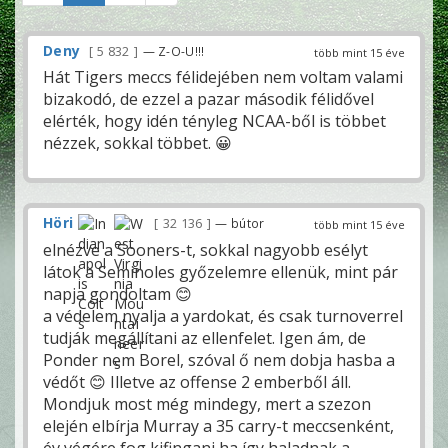
Deny
5 832
— Z-O-U!!!
több mint 15 éve
Hát Tigers meccs félidejében nem voltam valami
bizakodó, de ezzel a pazar második félidővel
elérték, hogy idén tényleg NCAA-ből is többet
nézzek, sokkal többet. 😀
Höri
32 136
— bútor
több mint 15 éve
elnézve a Sooners-t, sokkal nagyobb esélyt
látok a Seminoles győzelemre ellenük, mint pár
napja gondoltam 😊
a védelem nyalja a yardokat, és csak turnoverrel
tudják megállítani az ellenfelet. Igen ám, de
Ponder nem Borel, szóval ő nem dobja hasba a
védőt 😊 Illetve az offense 2 emberből áll.
Mondjuk most még mindegy, mert a szezon
elején elbírja Murray a 35 carry-t meccsenként,