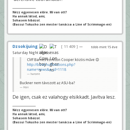
Nézz egyenesen előre. Mi van ott?
Ha annak látod, ami,
Sohasem hibázol.
(Bassui Tokusho zen mester tanácsa a Line of Scrimmage-en)
Dzsokijuing
11 409
—
több mint 15 éve
Saturday Night Lights
Cliff Barnes és Afton Cooper közös műve 😊
http://bowl.hu/functions.php?
name=news&a_id=1118
haromt
Buckner nem távozott az ASU-ba?
Höri
De igen, csak ez valahogy elsikkadt. Javítva lesz.
Nézz egyenesen előre. Mi van ott?
Ha annak látod, ami,
Sohasem hibázol.
(Bassui Tokusho zen mester tanácsa a Line of Scrimmage-en)