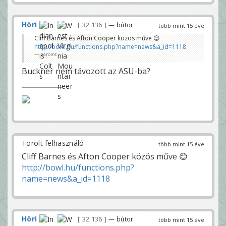
Höri
32 136
— bútor
több mint 15 éve
Cliff Barnes és Afton Cooper közös műve 😊
http://bowl.hu/functions.php?name=news&a_id=1118
haromt
Buckner nem távozott az ASU-ba?
Törölt felhasználó
több mint 15 éve
Cliff Barnes és Afton Cooper közös műve 😊
http://bowl.hu/functions.php?
name=news&a_id=1118
Höri
32 136
— bútor
több mint 15 éve