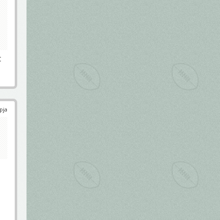
t
pja