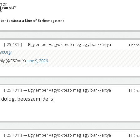
 van ott?
ter tanácsa a Line of Scrimmage-en)
25 131
— Egy ember vagyok tesó meg egy bankkártya
1 hóna
5B0Utgr
Only (@CSOonX)
June 9, 2026
25 131
— Egy ember vagyok tesó meg egy bankkártya
1 hóna
 dolog, beteszem ide is
25 131
— Egy ember vagyok tesó meg egy bankkártya
1 hóna