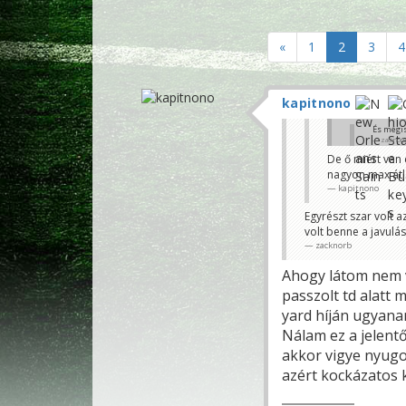
«
1
2
3
4
kapitnono
És mégis
zacknor
De ő miért van 
Rá van írva, h
nagyon max átl
Drip
kapitnono
Egyrészt szar volt a
volt benne a javulá
zacknorb
Ahogy látom nem vo
passzolt td alatt 
yard híján ugyanan
Nálam ez a jelentő
akkor vigye nyugo
azért kockázatos k