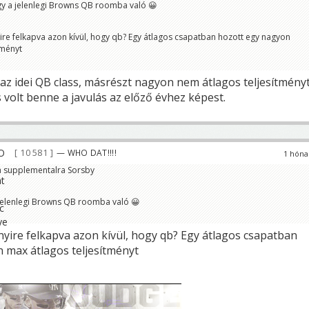
ogy a jelenlegi Browns QB roomba való 😀
ire felkapva azon kívül, hogy qb? Egy átlagos csapatban hozott egy nagyon
tményt
 az idei QB class, másrészt nagyon nem átlagos teljesítmény
s volt benne a javulás az előző évhez képest.
10 581
— WHO DAT!!!!
1 hóna
 a supplementalra Sorsby
 jelenlegi Browns QB roomba való 😀
nyire felkapva azon kívül, hogy qb? Egy átlagos csapatban
 max átlagos teljesítményt