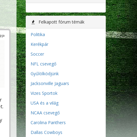
Felkapott fórum témák
Politika
pja
Kerékpár
Soccer
NFL csevegő
Gyűlölködjünk
Jacksonville Jaguars
Vizes Sportok
r
USA és a világ
t.
NCAA csevegő
y
Carolina Panthers
Dallas Cowboys