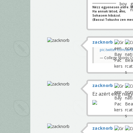
Nézz egyenesen előre. Mi
Ha annak látod, ami,
Sohasem hibázol.
(Bassui Tokusho zen mes
zacknorb
pic.twitter.com/uir
— College Sports 
zacknorb
Ez azért elég nagy
zacknorb