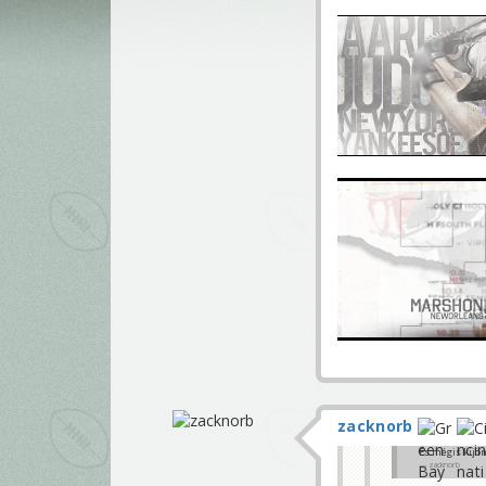
zacknorb
És mégis kijö
zacknorb