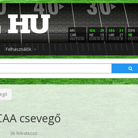
ARI
SEA
29
SEA
31
DEN
CAR
NE
13
LAR
27
NE
08/07 02:00
02/09 00:30
01/26 00:30
01/25 2
Felhasználók
egő
AA csevegő
36 feliratkozó