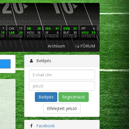
7
CHI
17
NE
28
SEA
41
DEN
33
PIT
6
NE
16
PHI
10
LAR
20
HOU
16
SF
6
BUF
30
HOU
30
LAC
3
SF
1:00
01/19 00:30
01/18 21:00
01/18 02:00
01/17 22:30
01/13 02:15
01/12 02:00
01/11 22:
Archívum
FÓRUM
Belépés
Regisztráció
Elfelejtett jelszó
Facebook