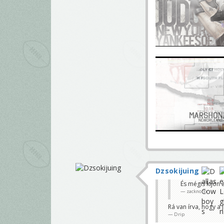
Dzsokijuing
És mégis kijön
zacknorb
Rá van írva, hogy a
Drip