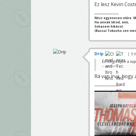
Ez lesz Kevin Cost
Nézz egyenesen előre. Mi
Ha annak látod, ami,
Sohasem hibázol.
(Bassui Tokusho zen mes
Drip
9 
És mégis kijön a su
zacknorb
Rá van írva, hogy