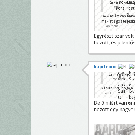
Rá van írva, h
Drip
De ő miért van enny
max átlagos teljesí
kapitnono
Egyrészt szar volt
hozott, és jelentő
kapitnono
És mégis kijön
zacknorb
Rá van írva, hogy a
Drip
De ő miért van en
hozott egy nagyon