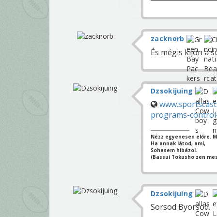
zacknorb
És mégis kijön a 
Dzsokijuing
www.sportscast
programs-control-
Nézz egyenesen előre. Mi
Ha annak látod, ami,
Sohasem hibázol.
(Bassui Tokusho zen mes
Dzsokijuing
Sorsod Byorsod.