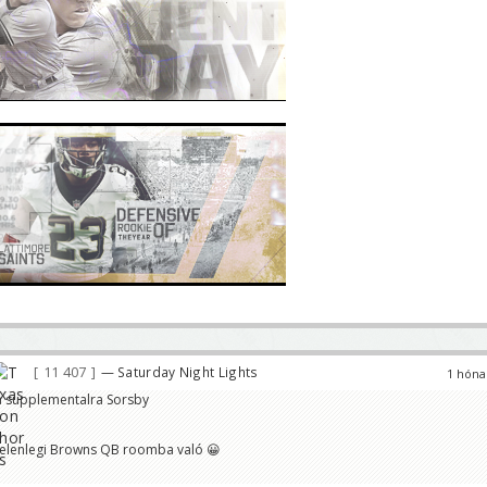
11 407
— Saturday Night Lights
1 hóna
 a supplementalra Sorsby
 jelenlegi Browns QB roomba való 😀