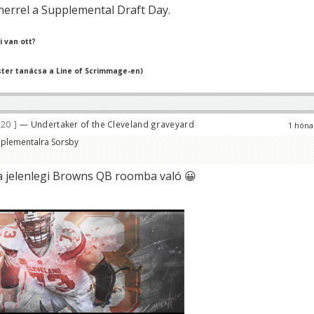
nerrel a Supplemental Draft Day.
 van ott?
ter tanácsa a Line of Scrimmage-en)
620
— Undertaker of the Cleveland graveyard
1 hóna
pplementalra Sorsby
 a jelenlegi Browns QB roomba való 😀