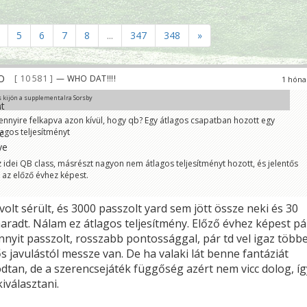
5
6
7
8
...
347
348
»
10 581
— WHO DAT!!!!
1 hóna
 kijön a supplementalra Sorsby
b
ennyire felkapva azon kívül, hogy qb? Egy átlagos csapatban hozott egy
ogy a jelenlegi Browns QB roomba való 😀
agos teljesítményt
z idei QB class, másrészt nagyon nem átlagos teljesítményt hozott, és jelentős
s az előző évhez képest.
lt sérült, és 3000 passzolt yard sem jött össze neki és 30
maradt. Nálam ez átlagos teljesítmény. Előző évhez képest pá
nyit passzolt, rosszabb pontossággal, pár td vel igaz többe
s javulástól messze van. De ha valaki lát benne fantáziát
dtan, de a szerencsejáték függőség azért nem vicc dolog, íg
iválasztani.