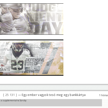
25 131
— Egy ember vagyok tesó meg egy bankkártya
1 hóna
n a supplementalra Sorsby