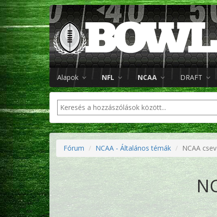
Alapok
NFL
NCAA
DRAFT
Fórum
NCAA - Általános témák
NCAA csev
NC