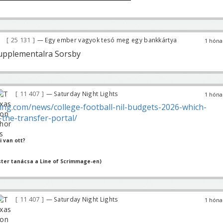
25 131
— Egy ember vagyok tesó meg egy bankkártya
1 hóna
supplementalra Sorsby
11 407
— Saturday Night Lights
1 hóna
ing.com/news/college-football-nil-budgets-2026-which-
the-transfer-portal/
 van ott?
ter tanácsa a Line of Scrimmage-en)
11 407
— Saturday Night Lights
1 hóna