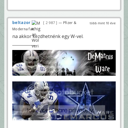
beltazor
2 987
— Pfizer &
több mint 10 éve
Moderna fan
na akkor kezdhetnénk egy W-vel.