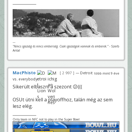
---
"Nincs igazság és nincs emberiség. Csak igazságok vannak és emberek."
- Szerb
Antal
MacPhisto
2 997
— Detroit
több mint 9 éve
vs. everybody
Sikerült elbaszni a szezont 😕(((
OSUt ütni kell a playoffhoz, talán még az sem
lesz elég.
Only team in NFC not to play in the Super Bowl.