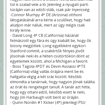
túl is szalad vele a ló. Jelenleg a nyugati parti
túráján van az edzői stáb, csak pár ínyencség:
-Connor Murhpy 4* DE (Arizona) otthoni
látogatásánál arra kérte a szülőket, hogy had
aludjon már náluk, mert az úgy mégis csak
király lenne.
- David Long 4* CB (California) házánál
felmászott egy fára és úgy kiabált be, hogy ők
bizony megjöttek. Long egyébként egykori
Stanford commit, a szakértők fényes jövőt
jósolnak neki és a héten csütörtökön dönt az
egyetemek között, ahol a Michigan a favorit.
- Boss Tagola 4*DT és Devin Assiassi 4*TE
(California) világ vallás órájára ment be és
hallgatta végig a két srác között. Később
elmondta a tanárnak, hogy nagyon jónak találta
az órát és rengeteget tanult. A tanár azt hitte,
hogy egy ottani edző, később esett le neki,
hogy Jim Harbaugh volt bent az óráján.
- Quinn Nordin #1 Kicker (4*) jelenlegi PSU