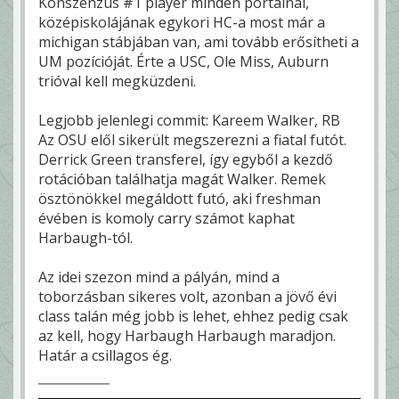
Konszenzus #1 player minden portálnál,
középiskolájának egykori HC-a most már a
michigan stábjában van, ami tovább erősítheti a
UM pozícióját. Érte a USC, Ole Miss, Auburn
trióval kell megküzdeni.
Legjobb jelenlegi commit: Kareem Walker, RB
Az OSU elől sikerült megszerezni a fiatal futót.
Derrick Green transferel, így egyből a kezdő
rotációban találhatja magát Walker. Remek
ösztönökkel megáldott futó, aki freshman
évében is komoly carry számot kaphat
Harbaugh-tól.
Az idei szezon mind a pályán, mind a
toborzásban sikeres volt, azonban a jövő évi
class talán még jobb is lehet, ehhez pedig csak
az kell, hogy Harbaugh Harbaugh maradjon.
Határ a csillagos ég.