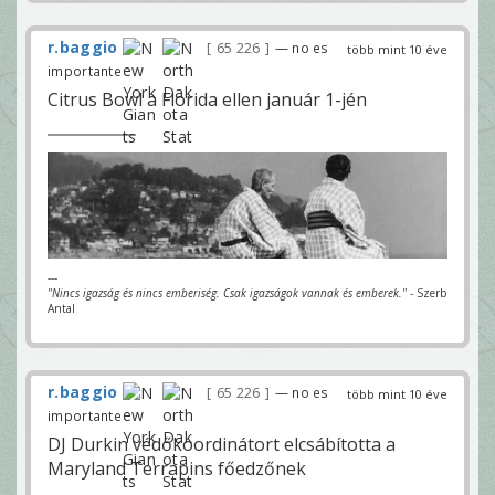
r.baggio
65 226
— no es
több mint 10 éve
importante
Citrus Bowl a Florida ellen január 1-jén
---
"Nincs igazság és nincs emberiség. Csak igazságok vannak és emberek."
- Szerb
Antal
r.baggio
65 226
— no es
több mint 10 éve
importante
DJ Durkin védőkoordinátort elcsábította a
Maryland Terrapins főedzőnek