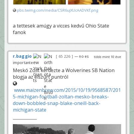
pbs.twimg.com/media/CSR6ujXUcAADVKf.png
a tettesek amúgy a vicces kedvű Ohio State
fanok
r.baggio
65 226
— no es
több mint 10 éve
importante
Meskó Zolit kérdezte a Wolverines SB Nation
blogja az elszúrt puntról
www.maizenbrew.com/2015/10/19/9568587/201
5-michigan-football-zoltan-mesko-breaks-
down-bobbled-snap-blake-oneill-back-
michigan-state