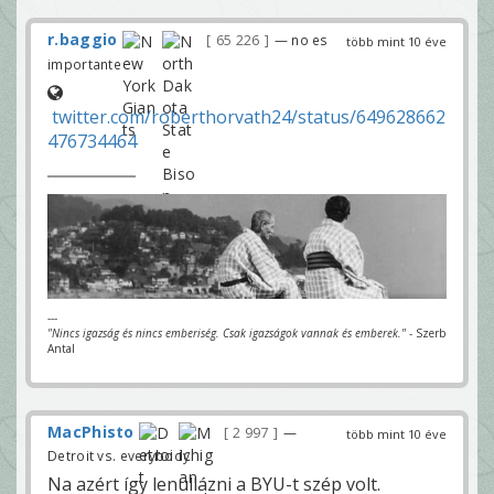
r.baggio
65 226
— no es
több mint 10 éve
importante
twitter.com/roberthorvath24/status/649628662
476734464
---
"Nincs igazság és nincs emberiség. Csak igazságok vannak és emberek."
- Szerb
Antal
MacPhisto
2 997
—
több mint 10 éve
Detroit vs. everybody
Na azért így lenullázni a BYU-t szép volt.