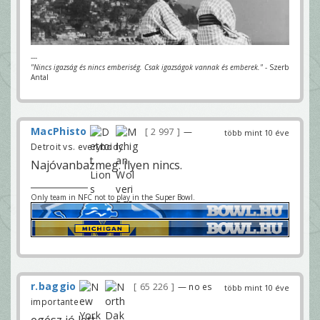
---
"Nincs igazság és nincs emberiség. Csak igazságok vannak és emberek."
- Szerb
Antal
MacPhisto
2 997
—
több mint 10 éve
Detroit vs. everybody
Najóvanbazmeg. Ilyen nincs.
Only team in NFC not to play in the Super Bowl.
r.baggio
65 226
— no es
több mint 10 éve
importante
egész jó lett