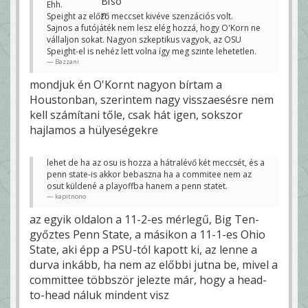
Ehh.
Speight az előző meccset kivéve szenzációs volt.
Sajnos a futójáték nem lesz elég hozzá, hogy O'Korn ne
vállaljon sokat. Nagyon szkeptikus vagyok, az OSU
Speight-el is nehéz lett volna így meg szinte lehetetlen.
Bazzani
mondjuk én O'Kornt nagyon bírtam a
Houstonban, szerintem nagy visszaesésre nem
kell számítani tőle, csak hát igen, sokszor
hajlamos a hülyeségekre
lehet de ha az osu is hozza a hátralévő két meccsét, és a
penn state-is akkor bebaszna ha a commitee nem az
osut küldené a playoffba hanem a penn statet.
kapitnono
az egyik oldalon a 11-2-es mérlegű, Big Ten-
győztes Penn State, a másikon a 11-1-es Ohio
State, aki épp a PSU-tól kapott ki, az lenne a
durva inkább, ha nem az előbbi jutna be, mivel a
committee többször jelezte már, hogy a head-
to-head náluk mindent visz