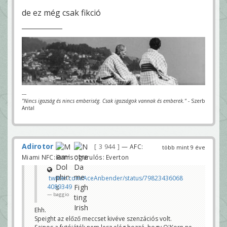
de ez még csak fikció
---
"Nincs igazság és nincs emberiség. Csak igazságok vannak és emberek."
- Szerb
Antal
Adirotor
3 944
— AFC:
több mint 9 éve
Miami NFC: Rams ; gurulós: Everton
twitter.com/AceAnbender/status/79823436068
4089349
baggio
Ehh.
Speight az előző meccset kivéve szenzációs volt.