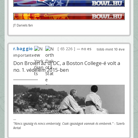
JT Daniels fan
r.baggio
65 226
— no es
több mint 10 éve
importante
Don Brown az új DC, a Boston College-é volt a
no. 1. védelem 2015-ben
---
"Nincs igazság és nincs emberiség. Csak igazságok vannak és emberek."
- Szerb
Antal