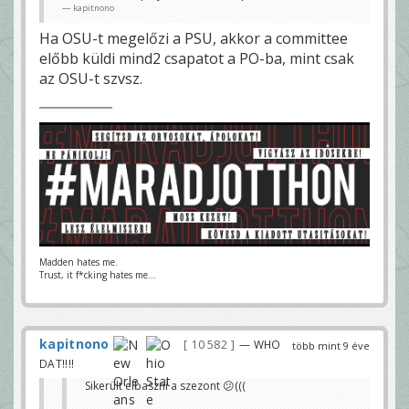
kapitnono
Ha OSU-t megelőzi a PSU, akkor a committee
előbb küldi mind2 csapatot a PO-ba, mint csak
az OSU-t szvsz.
Madden hates me.
Trust, it f*cking hates me...
kapitnono
10 582
— WHO
több mint 9 éve
DAT!!!!
Sikerült elbaszni a szezont 😕(((