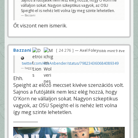
Sajnos a futójáték nem lesz elég hozzá, hogy O'Korn ne
vállaljon sokat. Nagyon szkeptikus vagyok, az OSU
Speight-el is nehéz lett volna így meg szinte lehetetlen.
Bazzani
Őt viszont nem ismerik.
Bazzani
24 276
— Axel Foley
több mint 9 éve
twitter.com/AceAnbender/status/798234360684089349
baggio
Ehh.
Speight az előző meccset kivéve szenzációs volt.
Sajnos a futójáték nem lesz elég hozzá, hogy
O'Korn ne vállaljon sokat. Nagyon szkeptikus
vagyok, az OSU Speight-el is nehéz lett volna
így meg szinte lehetetlen.