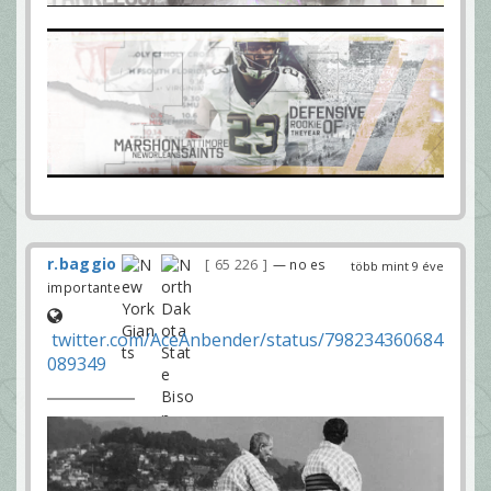
r.baggio
65 226
— no es
több mint 9 éve
importante
twitter.com/AceAnbender/status/798234360684
089349