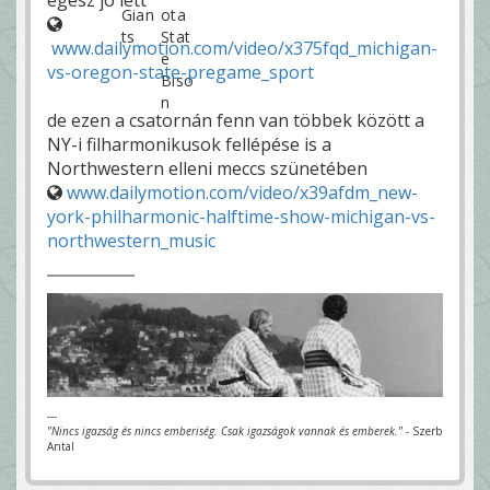
www.dailymotion.com/video/x375fqd_michigan-
vs-oregon-state-pregame_sport
de ezen a csatornán fenn van többek között a
NY-i filharmonikusok fellépése is a
Northwestern elleni meccs szünetében
www.dailymotion.com/video/x39afdm_new-
york-philharmonic-halftime-show-michigan-vs-
northwestern_music
---
"Nincs igazság és nincs emberiség. Csak igazságok vannak és emberek."
- Szerb
Antal