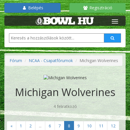
Belépés
Regisztráció
Fórum
NCAA - Csapatfórumok
Michigan Wolverines
Michigan Wolverines
4 feliratkozó
«
1
2
...
6
7
8
9
10
11
12