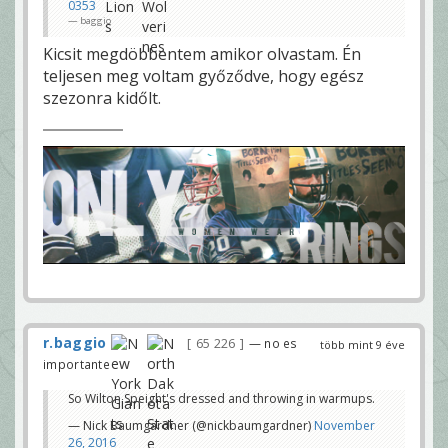
0353
baggio
Kicsit megdöbbentem amikor olvastam. Én
teljesen meg voltam győződve, hogy egész
szezonra kidőlt.
r.baggio
65 226
— no es
több mint 9 éve
importante
So Wilton Speight's dressed and throwing in warmups.
— Nick Baumgardner (@nickbaumgardner)
November
26, 2016