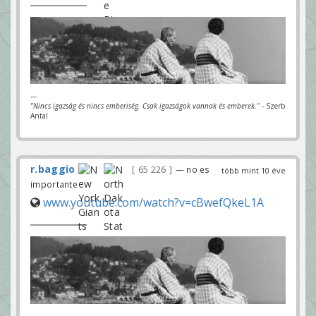
---
"Nincs igazság és nincs emberiség. Csak igazságok vannak és emberek."
- Szerb
Antal
r.baggio
65 226
— no es
több mint 10 éve
importante
www.youtube.com/watch?v=cBwefQkeL1A
---