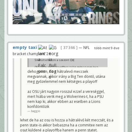
empty taxi
37 366
— NFL
több mint 9 éve
bracket champion '26
Sikerült elbaszni a szezont 😕(((
OSUt ütni kell a playoffhoz, talán még az sem lesz
elég.
dehogynem, ha a hátralevő meccsek
MacPhisto
megvannak, akkor irány a Big Ten döntő, utána
meg győzelemmel nem kétséges a playoff
az OSU járt nagyon rosszul ezzel a vereséggel,
mert hiába verik meg a Wolverines-t, ha a PSU
nem kap ki, akkor ebben az esetben a Lions
konfdöntőzik
baggio
lehet de ha az osu is hozza a hátralévő két meccsét, és a
penn state-is akkor bebaszna ha a commitee nem az
osut küldené a playoffba hanem a penn statet.