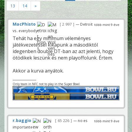
13
14
»
MacPhisto
2 997
— Detroit
több mint 9 éve
vs. everybody
Tehát ha egy minimum véleményes
játékvezetéssel kikapunk a másodiktól
idegenben double OT-ban az azt jelenti, hogy
ötödikek leszünk és nem playoffolunk. Értem.
Akkor a kurva anyátok.
Only team in NFC not to play in the Super Bowl.
r.baggio
65 226
— no es
több mint 9 éve
importante