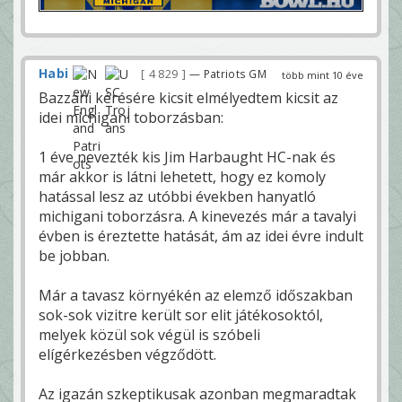
Habi
4 829
— Patriots GM
több mint 10 éve
Bazzani kérésére kicsit elmélyedtem kicsit az
idei michigani toborzásban:
1 éve nevezték kis Jim Harbaught HC-nak és
már akkor is látni lehetett, hogy ez komoly
hatással lesz az utóbbi években hanyatló
michigani toborzásra. A kinevezés már a tavalyi
évben is éreztette hatását, ám az idei évre indult
be jobban.
Már a tavasz környékén az elemző időszakban
sok-sok vizitre került sor elit játékosoktól,
melyek közül sok végül is szóbeli
elígérkezésben végződött.
Az igazán szkeptikusak azonban megmaradtak