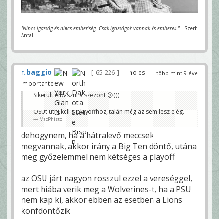
---
"Nincs igazság és nincs emberiség. Csak igazságok vannak és emberek."
- Szerb
Antal
r.baggio
65 226
— no es
több mint 9 éve
importante
Sikerült elbaszni a szezont 😕(((
OSUt ütni kell a playoffhoz, talán még az sem lesz elég.
MacPhisto
dehogynem, ha a hátralevő meccsek
megvannak, akkor irány a Big Ten döntő, utána
meg győzelemmel nem kétséges a playoff
az OSU járt nagyon rosszul ezzel a vereséggel,
mert hiába verik meg a Wolverines-t, ha a PSU
nem kap ki, akkor ebben az esetben a Lions
konfdöntőzik