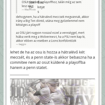
OSUt ütni kell a playoffhoz, talán még az sem
lesz elég.
MacPhisto
dehogynem, ha a hátralevő meccsek megvannak, akkor
irány a Big Ten döntő, utána meg győzelemmel nem
kétséges a playoff
az OSU járt nagyon rosszul ezzel a vereséggel, mert
hiába verik meg a Wolverines-t, ha a PSU nem kap ki,
akkor ebben az esetben a Lions konfdöntőzik
baggio
lehet de ha az osu is hozza a hátralévő két
meccsét, és a penn state-is akkor bebaszna ha a
commitee nem az osut küldené a playoffba
hanem a penn statet.