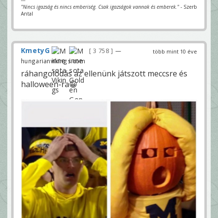
"Nincs igazság és nincs emberiség. Csak igazságok vannak és emberek."
- Szerb
Antal
KmetyG
3 758
—
több mint 10 éve
hungarianvikings.com
ráhangolódás az ellenünk játszott meccsre és
halloween-ra😀