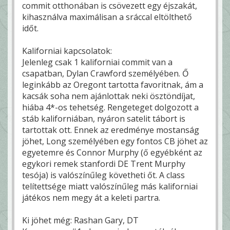
commit otthonában is csövezett egy éjszakát,
kihasználva maximálisan a sráccal eltölthető
időt.
Kaliforniai kapcsolatok:
Jelenleg csak 1 kaliforniai commit van a
csapatban, Dylan Crawford személyében. Ő
leginkább az Oregont tartotta favoritnak, ám a
kacsák soha nem ajánlottak neki ösztöndíjat,
hiába 4*-os tehetség. Rengeteget dolgozott a
stáb kaliforniában, nyáron satelit tábort is
tartottak ott. Ennek az eredménye mostanság
jöhet, Long személyében egy fontos CB jöhet az
egyetemre és Connor Murphy (ő egyébként az
egykori remek stanfordi DE Trent Murphy
tesója) is valószínűleg követheti őt. A class
telítettsége miatt valószínűleg más kaliforniai
játékos nem megy át a keleti partra.
Ki jöhet még: Rashan Gary, DT