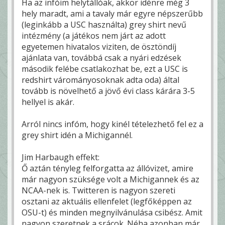
Ha az infóim helytállóak, akkor idénre még 3
hely maradt, ami a tavaly már egyre népszerűbb
(leginkább a USC használta) grey shirt nevű
intézmény (a játékos nem járt az adott
egyetemen hivatalos viziten, de ösztöndíj
ajánlata van, továbbá csak a nyári edzések
második felébe csatlakozhat be, ezt a USC is
redshirt várományosoknak adta oda) által
tovább is növelhető a jövő évi class kárára 3-5
hellyel is akár.
Arról nincs infóm, hogy kinél tételezhető fel ez a
grey shirt idén a Michigannél.
Jim Harbaugh effekt:
Ő aztán tényleg felforgatta az állóvizet, amire
már nagyon szüksége volt a Michigannek és az
NCAA-nek is. Twitteren is nagyon szereti
osztani az aktuális ellenfelet (legfőképpen az
OSU-t) és minden megnyilvánulása csibész. Amit
nagyon szeretnek a srácok. Néha azonban már