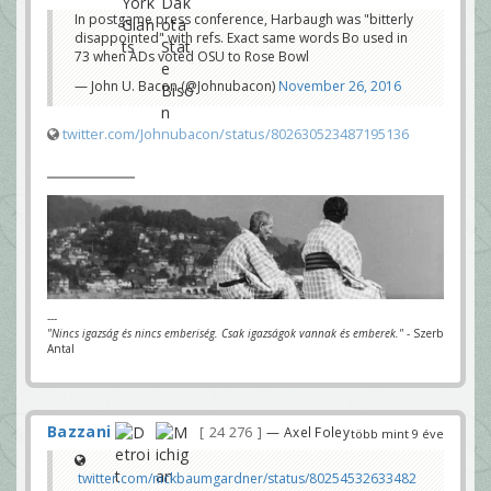
In postgame press conference, Harbaugh was "bitterly
disappointed" with refs. Exact same words Bo used in
73 when ADs voted OSU to Rose Bowl
— John U. Bacon (@Johnubacon)
November 26, 2016
twitter.com/Johnubacon/status/802630523487195136
---
"Nincs igazság és nincs emberiség. Csak igazságok vannak és emberek."
- Szerb
Antal
Bazzani
24 276
— Axel Foley
több mint 9 éve
twitter.com/nickbaumgardner/status/80254532633482