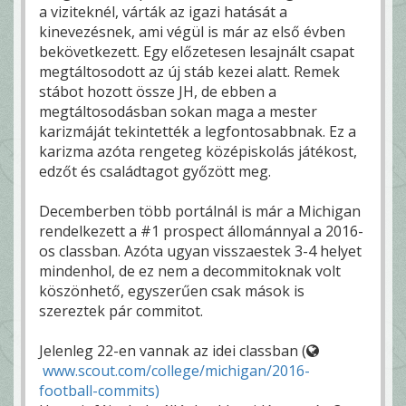
a viziteknél, várták az igazi hatását a
kinevezésnek, ami végül is már az első évben
bekövetkezett. Egy előzetesen lesajnált csapat
megtáltosodott az új stáb kezei alatt. Remek
stábot hozott össze JH, de ebben a
megtáltosodásban sokan maga a mester
karizmáját tekintették a legfontosabbnak. Ez a
karizma azóta rengeteg középiskolás játékost,
edzőt és családtagot győzött meg.
Decemberben több portálnál is már a Michigan
rendelkezett a #1 prospect állománnyal a 2016-
os classban. Azóta ugyan visszaestek 3-4 helyet
mindenhol, de ez nem a decommitoknak volt
köszönhető, egyszerűen csak mások is
szereztek pár commitot.
Jelenleg 22-en vannak az idei classban (
www.scout.com/college/michigan/2016-
football-commits)