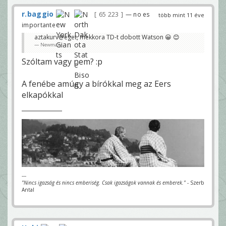
r.baggio
65 223
— no es
több mint 11 éve
importante
aztakurv@eget, mekkora TD-t dobott Watson 😀 😊
Newman
Szóltam vagy nem? :p
A fenébe amúgy a bírókkal meg az Eers
elkapókkal
---
"Nincs igazság és nincs emberiség. Csak igazságok vannak és emberek."
- Szerb
Antal