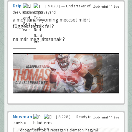
Drip
9 620
— Undertaker of
több mint 11 éve
the Cleveland graveyard
a montana-wyoming meccset miért
függesztették fel ?
na már meg játszanak ?
Newman
8 228
— Ready to
több mint 11 éve
Rumble
óhogy fussatok le részegen a clemsoni hegyről....