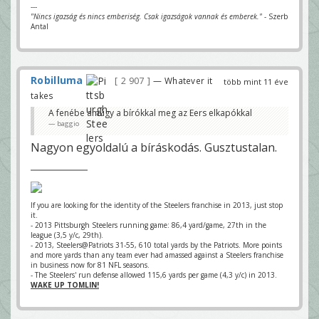
---
"Nincs igazság és nincs emberiség. Csak igazságok vannak és emberek."
- Szerb
Antal
Robilluma
2 907
— Whatever it
több mint 11 éve
takes
A fenébe amúgy a bírókkal meg az Eers elkapókkal
baggio
Nagyon egyoldalú a bíráskodás. Gusztustalan.
If you are looking for the identity of the Steelers franchise in 2013, just stop
it.
- 2013 Pittsburgh Steelers running game: 86,4 yard/game, 27th in the
league (3,5 y/c, 29th).
- 2013, Steelers@Patriots 31-55, 610 total yards by the Patriots. More points
and more yards than any team ever had amassed against a Steelers franchise
in business now for 81 NFL seasons.
- The Steelers' run defense allowed 115,6 yards per game (4,3 y/c) in 2013.
WAKE UP TOMLIN!