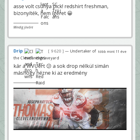
asse volt csúnya pick! redshirt freshman,
bizonyíték, nem ígéret 😀
Mindig jövőre
Drip
9 620
— Undertaker of
több mint 11 éve
the Cleveland graveyard
kár a WVUért 😕 a sok drop nélkül simán
máshogy nézne ki az eredmény