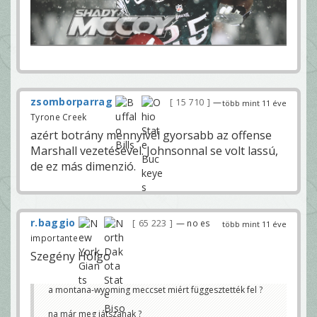
zsomborparrag
15 710
—
több mint 11 éve
Tyrone Creek
azért botrány mennyivel gyorsabb az offense
Marshall vezetésével. Johnsonnal se volt lassú,
de ez más dimenzió.
r.baggio
65 223
— no es
több mint 11 éve
importante
Szegény Holgo
a montana-wyoming meccset miért függesztették fel ?
na már meg játszanak ?