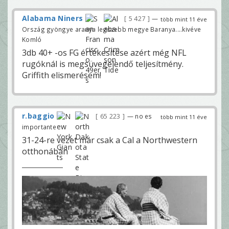
Alabama Niners
5 427
—
több mint 11 éve
Ország gyöngye aranya legszebb megye Baranya....kivéve
Komló
3db 40+ -os FG értékesítése azért még NFL
rugóknál is megsüvegelendő teljesítmény.
Griffith elismerésem!
r.baggio
65 223
— no es
több mint 11 éve
importante
31-24-re vezet már csak a Cal a Northwestern
otthonában