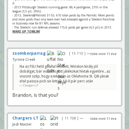
it.
- 2013 Pittsburgh Steelers running game: 86,4 yard/game, 27th in the
league (3,5 y/c, 29th).
- 2013, Steelers@Patriots 31-55, 610 total yards by the Patriots. More points
and more yards than any team ever had amassed against a Steelers franchise
in business now for 81 NFL seasons.
- The Steelers' run defense allowed 115,6 yards per game (4,3 y/c) in 2013.
WAKE UP TOMLIN!
zsomborparrag
15 710
—
több mint 11 éve
Tyrone Creek
Na az FSU field goallal kezdett, Winston király jól
dobálgat, bár visszafogott játékokat hívtak egyelőre...az
viszont szép, hogy ezek után az Oklahoma St. QB-jának
első passza pick six lett 😀 10-0 pár perc után
Chargers LT
Brandon, is that you?
Chargers LT
11 738
—
több mint 11 éve
Jedi Master