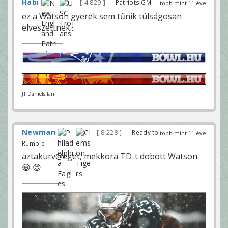
Habi
4 829
— Patriots GM
több mint 11 éve
ez a Watson gyerek sem tűnik túlságosan
elveszettnek...
JT Daniels fan
Newman
8 228
— Ready to
több mint 11 éve
Rumble
aztakurv@eget, mekkora TD-t dobott Watson
😀 😊