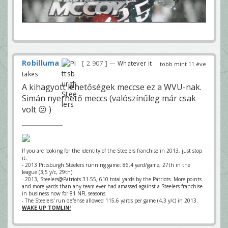
Robilluma
2 907
— Whatever it
több mint 11 éve
takes
A kihagyott lehetőségek meccse ez a WVU-nak.
Simán nyerhető meccs (valószínűleg már csak
volt 😕 )
If you are looking for the identity of the Steelers franchise in 2013, just stop
it.
- 2013 Pittsburgh Steelers running game: 86,4 yard/game, 27th in the
league (3,5 y/c, 29th).
- 2013, Steelers@Patriots 31-55, 610 total yards by the Patriots. More points
and more yards than any team ever had amassed against a Steelers franchise
in business now for 81 NFL seasons.
- The Steelers' run defense allowed 115,6 yards per game (4,3 y/c) in 2013.
WAKE UP TOMLIN!