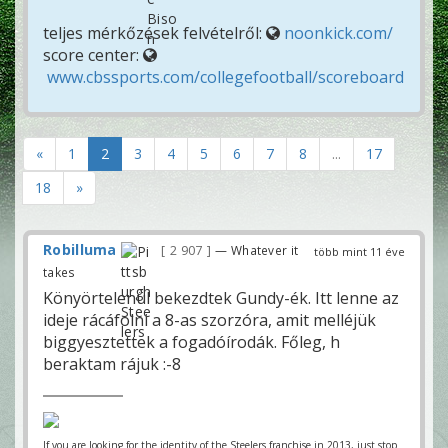
teljes mérkőzések felvételről:
noonkick.com/
score center:
www.cbssports.com/collegefootball/scoreboard
«
1
2
3
4
5
6
7
8
...
17
18
»
Robilluma
2 907
— Whatever it
több mint 11 éve
takes
Könyörtelenül bekezdtek Gundy-ék. Itt lenne az
ideje rácáfolni a 8-as szorzóra, amit melléjük
biggyesztettek a fogadóírodák. Főleg, h
beraktam rájuk :-8
If you are looking for the identity of the Steelers franchise in 2013, just stop