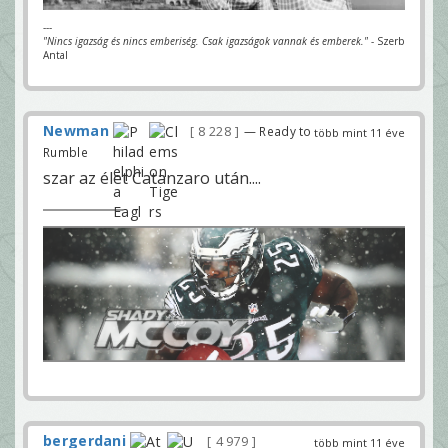
---
"Nincs igazság és nincs emberiség. Csak igazságok vannak és emberek."
- Szerb
Antal
Newman
8 228
— Ready to
több mint 11 éve
Rumble
szar az élet Catanzaro után....
bergerdani
4 979
több mint 11 éve