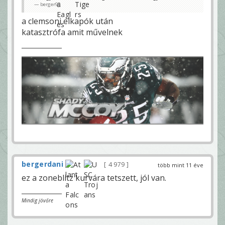
berger90
a clemsoni elkapók után
katasztrófa amit művelnek
bergerdani
4 979
több mint 11 éve
ez a zoneblitz kurvára tetszett, jól van.
Mindig jövőre