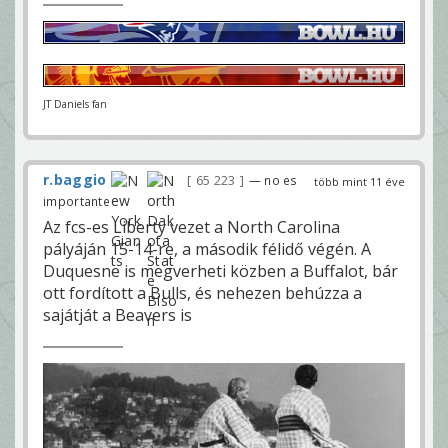
JT Daniels fan
r.baggio
65 223
— no es
több mint 11 éve
importante
Az fcs-es Liberty vezet a North Carolina
pályáján 15-14-re, a második félidő végén. A
Duquesne is megverheti közben a Buffalot, bár
ott fordított a Bulls, és nehezen behúzza a
sajátját a Beavers is