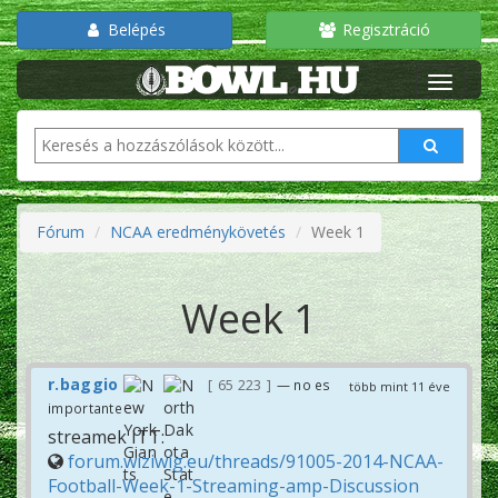
Belépés
Regisztráció
Fórum
NCAA eredménykövetés
Week 1
Week 1
r.baggio
65 223
— no es
több mint 11 éve
importante
streamek ITT:
forum.wiziwig.eu/threads/91005-2014-NCAA-
Football-Week-1-Streaming-amp-Discussion