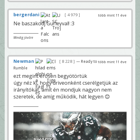
bergerdani
4 979
több mint 11 éve
Ne baszakodj Gurleyval! :3
Mindig jövőre
Newman
8 228
— Ready to
több mint 11 éve
Rumble
ezt megint erősen begyötörtük
úgy néz ki, hogy driveonként cserélgetjük az
irányítókat, amit én mondjuk nagyon nem
szeretek, de amíg működik, hát legyen 😊