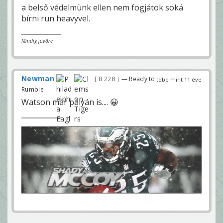
a belső védelmünk ellen nem fogjátok soká
bírni run heavyvel.
Mindig jövőre
Newman
8 228
— Ready to
több mint 11 éve
Rumble
Watson már pályán is.... 😀