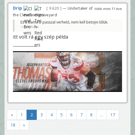
Drip
9 620
— Undertaker of
több mint 11 éve
the Cleveland graveyard
Ez a Bama D passzal verhető, nem kell betojni tőlük.
Robilluma
itt volt rá egy szép példa
«
1
2
3
4
5
6
7
8
...
17
18
»