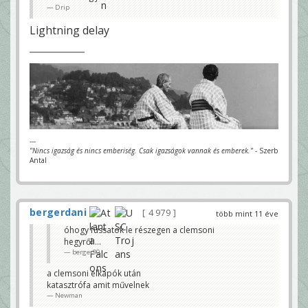
Drip
Lightning delay
---
"Nincs igazság és nincs emberiség. Csak igazságok vannak és emberek."
- Szerb
Antal
bergerdani
4 979
több mint 11 éve
óhogy fussatok le részegen a clemsoni
hegyről....
berger90
a clemsoni elkapók után
katasztrófa amit művelnek
Newman