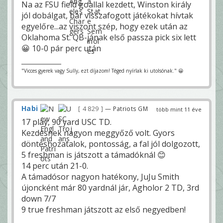
Na az FSU field goallal kezdett, Winston király
jól dobálgat, bár visszafogott játékokat hívtak
egyelőre...az viszont szép, hogy ezek után az
Oklahoma St. QB-jának első passza pick six lett
😀 10-0 pár perc után
"Vicces gyerek vagy Sully, ezt díjazom! Téged nyírlak ki utolsónak." 😀
Habi
4 829
— Patriots GM
több mint 11 éve
17 play, 90 yard USC TD.
Kezdésnek nagyon meggyőző volt. Gyors
döntéshozatalok, pontosság, a fal jól dolgozott,
5 freshman is játszott a támadóknál 😊
14 perc után 21-0.
A támadósor nagyon hatékony, JuJu Smith
újoncként már 80 yardnál jár, Agholor 2 TD, 3rd
down 7/7
9 true freshman játszott az első negyedben!