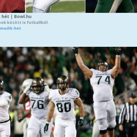
 hét | Bowl.hu
ok között is futballból.
rmadik-het