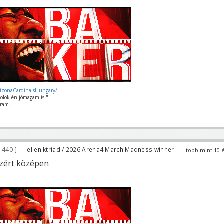
rizonaCardinalsHungary/
olok én jómagam is."
ram."
 440
— ellenIktriad / 2026 Arena4 March Madness winner
több mint 10 
azért középen