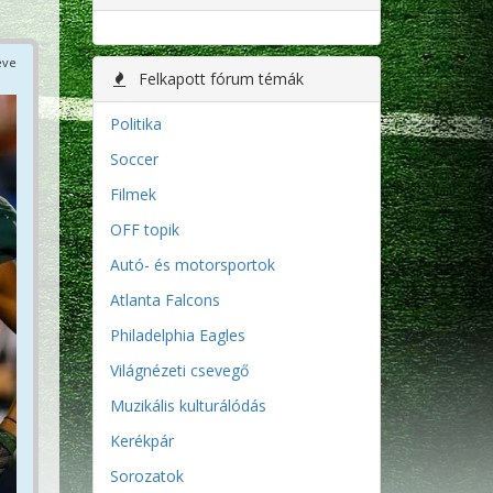
éve
Felkapott fórum témák
Politika
Soccer
Filmek
OFF topik
Autó- és motorsportok
Atlanta Falcons
Philadelphia Eagles
Világnézeti csevegő
Muzikális kulturálódás
Kerékpár
Sorozatok