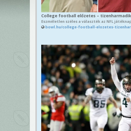
College football előzetes – tizenharmadik
Eszméletlen széles a választék az NFL játéknap
bowl.hu/college-football-elozetes-tizenha