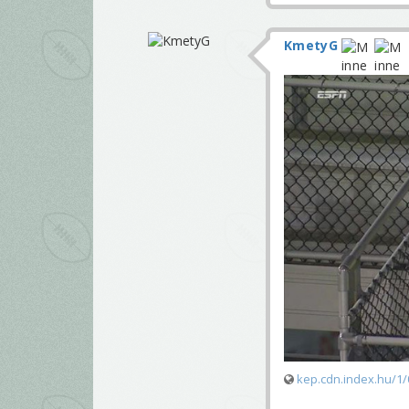
KmetyG
kep.cdn.index.hu/1