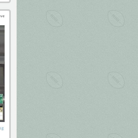
éve
pg