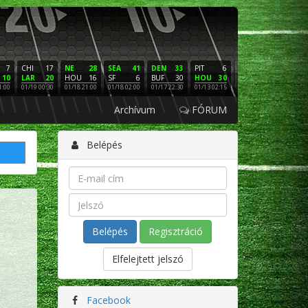
7
CHI
17
NE
28
SEA
41
DEN
33
PIT
6
NE
16
PHI
10
LAR
20
HOU
16
SF
6
BUF
30
HOU
30
LAC
3
SF
1:00
01/19 00:30
01/18 21:00
01/18 02:00
01/17 22:30
01/13 02:15
01/12 02:00
01/11 22:
Archívum
FÓRUM
Belépés
Regisztráció
Elfelejtett jelszó
Facebook