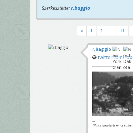
Szerkesztette:
r.baggio
«
1
2
...
11
r.baggio
twitter.com/ro
---
"Nincs igazság és nincs ember