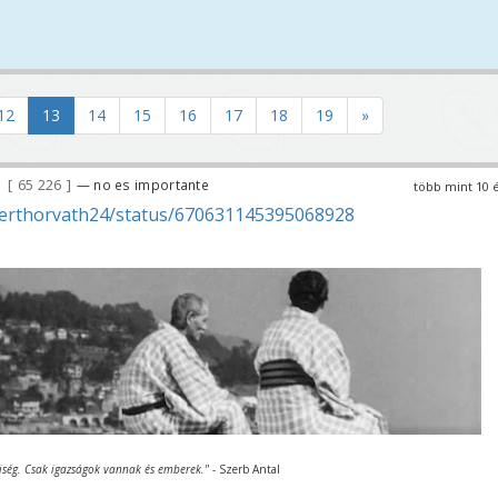
12
13
14
15
16
17
18
19
»
65 226
— no es importante
több mint 10 
berthorvath24/status/670631145395068928
iség. Csak igazságok vannak és emberek."
- Szerb Antal