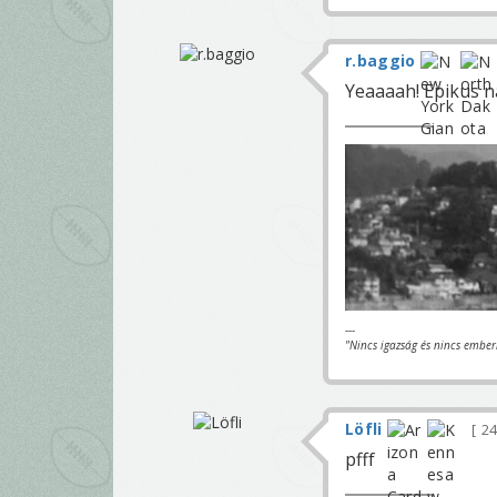
r.baggio
Yeaaaah! Epikus na
---
"Nincs igazság és nincs ember
Löfli
24
pfff