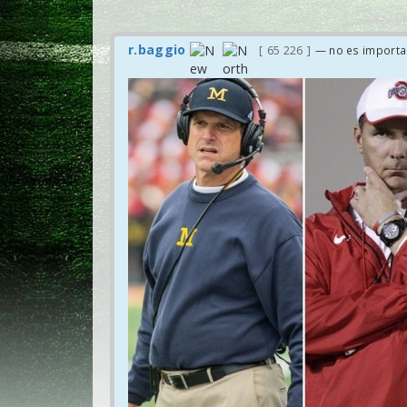
r.baggio
65 226
— no es importa