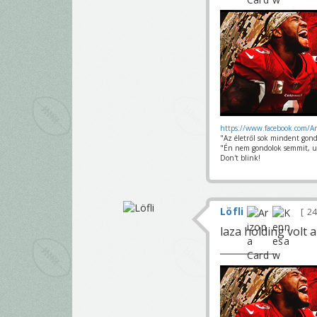
https://www.facebook.com/A
"Az életről sok mindent gond
"Én nem gondolok semmit, u
Don't blink!
Löfli
24
laza holding volt 