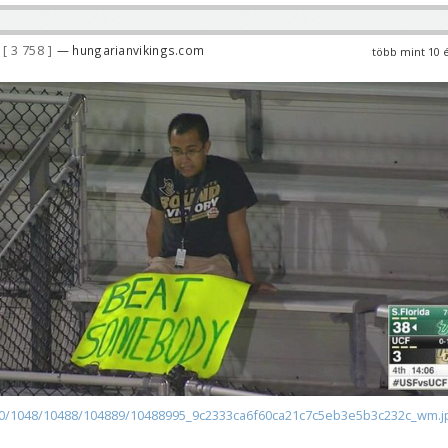
3 758
— hungarianvikings.com
több mint 10 
/0/1048/10488/104889/10488995_9c2333ca6f60ca21c7c5eb3e5b3c232c_wm.j