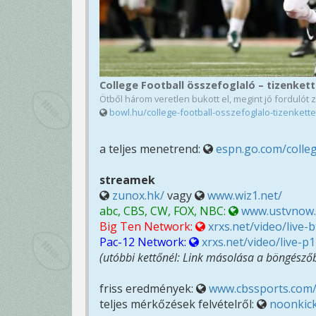
College Football összefoglaló – tizenkett
Ötből három veretlen bukott el, megint jó fordulót 
bowl.hu/college-football-osszefoglalo-tizenkette
a teljes menetrend:
espn.go.com/colleg
streamek
zunox.hk/
vagy
www.wiz1.net/
abc, CBS, CW, FOX, NBC:
www.ustvnow
Big Ten Network:
xrxs.net/video/live
Pac-12 Network:
xrxs.net/video/live-
(utóbbi kettőnél: Link másolása a böngészőbe
friss eredmények:
www.cbssports.com/
teljes mérkőzések felvételről:
noonkic