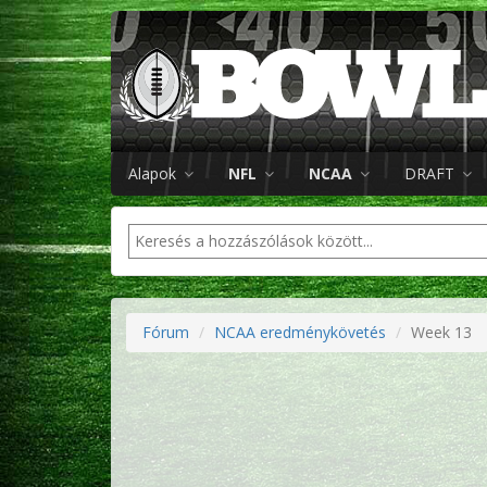
Alapok
NFL
NCAA
DRAFT
Fórum
NCAA eredménykövetés
Week 13