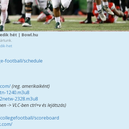
edik hét | Bowl.hu
zártunk.
dik-het
e-football/schedule
.com/
(reg. amerikaiként)
-btn-1240.m3u8
p12netw-2328.m3u8
n -> VLC-ben ctrl+v és lejátszás)
collegefootball/scoreboard
k.com/