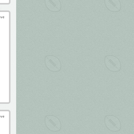
éve
éve