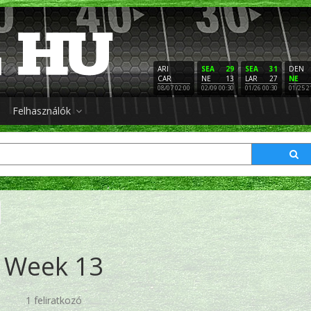
ARI
SEA
29
SEA
31
DEN
CAR
NE
13
LAR
27
NE
08/07 02:00
02/09 00:30
01/26 00:30
01/25 2
Felhasználók
Week 13
1 feliratkozó