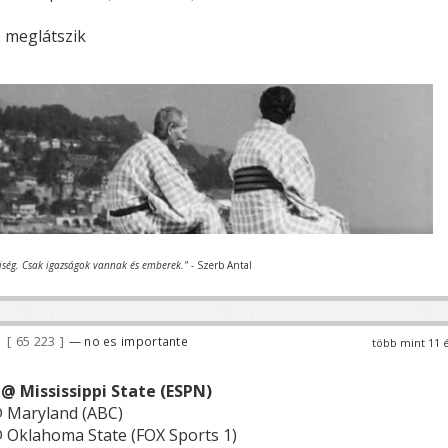
 meglátszik
iség. Csak igazságok vannak és emberek."
- Szerb Antal
65 223
— no es importante
több mint 11 
@ Mississippi State (ESPN)
@ Maryland (ABC)
@ Oklahoma State (FOX Sports 1)