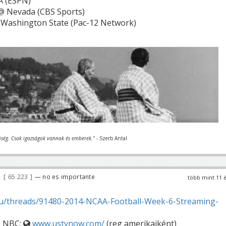
A (ESPN)
 @ Nevada (CBS Sports)
@ Washington State (Pac-12 Network)
iség. Csak igazságok vannak és emberek."
- Szerb Antal
65 223
— no es importante
több mint 11 
eu/threads/91480-2014-NCAA-Football-Week-6-Streaming-
, NBC:
www.ustvnow.com/
(reg amerikaiként)