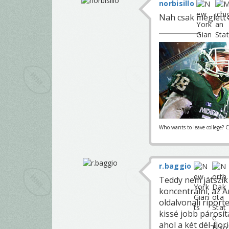
norbisillo
Nah csak meglett 
Who wants to leave college? 
r.baggio
Teddy nem játszik 
koncentrálni, az 
oldalvonali ripor
kissé jobb párosít
ahol a két dél-flo