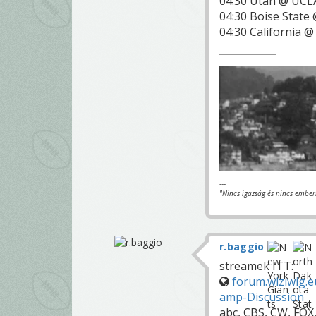
04:30 Utah @ UCL
04:30 Boise State
04:30 California 
---
"Nincs igazság és nincs ember
r.baggio
streamek ITT:
forum.wiziwig.
amp-Discussion
abc, CBS, CW, FOX