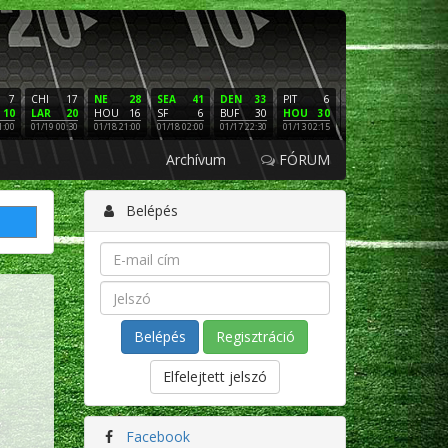
7
CHI
17
NE
28
SEA
41
DEN
33
PIT
6
NE
16
PHI
10
LAR
20
HOU
16
SF
6
BUF
30
HOU
30
LAC
3
SF
1:00
01/19 00:30
01/18 21:00
01/18 02:00
01/17 22:30
01/13 02:15
01/12 02:00
01/11 22:
Archívum
FÓRUM
Belépés
Regisztráció
Elfelejtett jelszó
Facebook