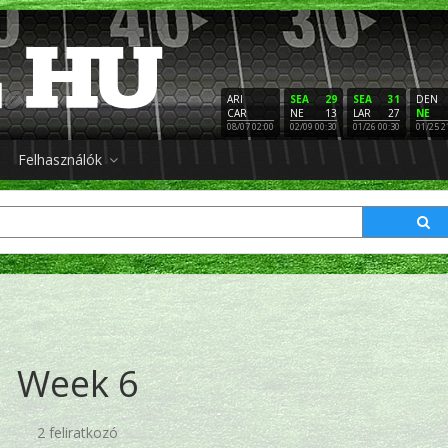
ARI
SEA
29
SEA
31
DEN
CAR
NE
13
LAR
27
NE
08/07 02:00
02/09 00:30
01/26 00:30
01/25 2
Felhasználók
Week 6
2 feliratkozó