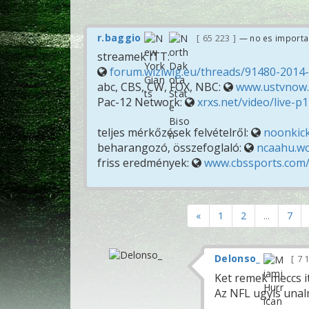
r.baggio
65 223
— no es importa
streamek ITT:
forum.wiziwig.eu/threads/91480-201
abc, CBS, CW, FOX, NBC:
www.ustvnow
Pac-12 Network:
xrxs.net/video/live-
teljes mérkőzések felvételről:
noonkick
beharangozó, összefoglaló:
ncaahu.w
friss eredmények:
www.cbssports.com/
«
1
2
...
7
Delonso_
7 
Ket remek meccs it
Az NFL ugyis unal