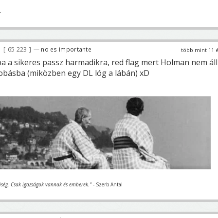
.
65 223
— no es importante
több mint 11 
ba a sikeres passz harmadikra, red flag mert Holman nem áll
obásba (miközben egy DL lóg a lábán) xD
iség. Csak igazságok vannak és emberek."
- Szerb Antal