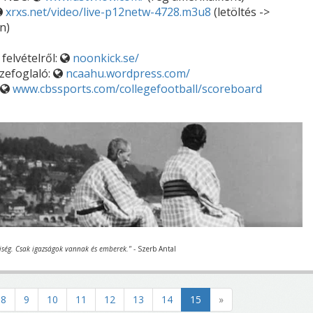
xrxs.net/video/live-p12netw-4728.m3u8
(letöltés ->
n)
felvételről:
noonkick.se/
zefoglaló:
ncaahu.wordpress.com/
www.cbssports.com/collegefootball/scoreboard
iség. Csak igazságok vannak és emberek."
- Szerb Antal
8
9
10
11
12
13
14
15
»