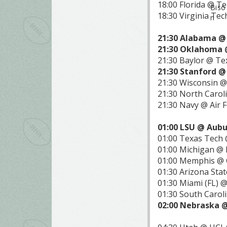
18:00 Florida @ T
18:30 Virginia Te
21:30 Alabama @ 
21:30 Oklahoma 
21:30 Baylor @ Te
21:30 Stanford 
21:30 Wisconsin 
21:30 North Carol
21:30 Navy @ Air 
01:00 LSU @ Aubu
01:00 Texas Tech
01:00 Michigan @ 
01:00 Memphis @ C
01:30 Arizona Sta
01:30 Miami (FL) 
01:30 South Carol
02:00 Nebraska @