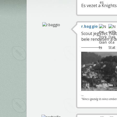
Es vezet a Knights
r.baggio
Scout jegyzet: hiá
bele rendesen a d
---
"Nincs igazság és nincs ember