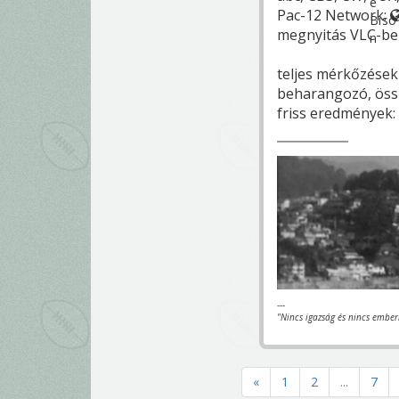
Pac-12 Network:
megnyitás VLC-be
teljes mérkőzések 
beharangozó, öss
friss eredmények:
---
"Nincs igazság és nincs ember
«
1
2
...
7