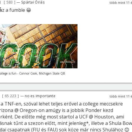
583
— Spártai Óriás
több mint 11 
az a fumble 😀
College is fun - Connor Cook, Michigan State QB
65 223
— no es importante
több mint 11 
a TNF-en, szóval lehet teljes erővel a college meccsekre
Arizona @ Oregon-on amúgy is a jobbik Ponder kezd
terként. De előtte még most startol a UCF @ Houston, ami
ásnak tűnt a szezon előtt, mint jelenleg*, illetve a Shula Bow
ridai csapatnak (FIU és FAU) sok köze már nincs Shulához 😊