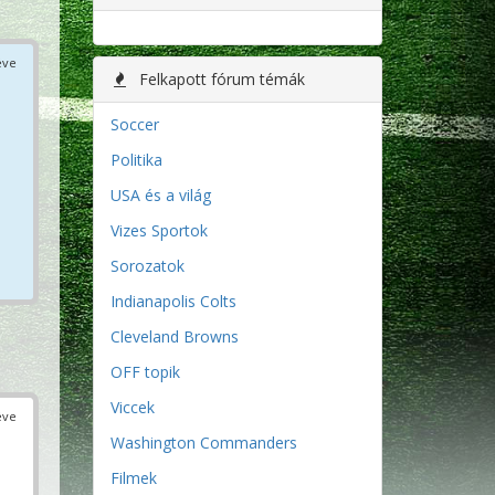
éve
Felkapott fórum témák
Soccer
Politika
USA és a világ
Vizes Sportok
Sorozatok
Indianapolis Colts
Cleveland Browns
OFF topik
Viccek
éve
Washington Commanders
Filmek