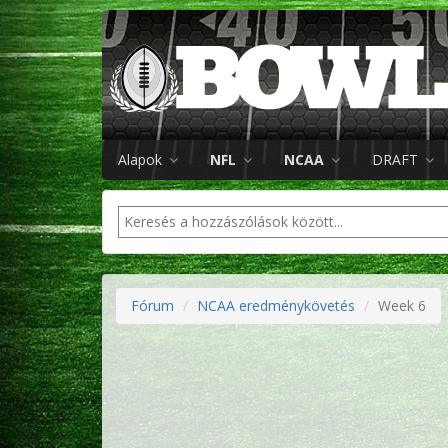
Alapok
NFL
NCAA
DRAFT
Fórum
NCAA eredménykövetés
Week 6