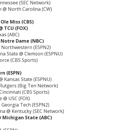
ennessee (SEC Network)
ch @ North Carolina (CW)
Ole Miss (CBS)
@ TCU (FOX)
xas (ABC)
@ Notre Dame (NBC)
@ Northwestern (ESPN2)
ina State @ Clemson (ESPNU)
Force (CBS Sports)
rn (ESPN)
 @ Kansas State (ESPNU)
Rutgers (Big Ten Network)
incinnati (CBS Sports)
te @ USC (FOX)
@ Georgia Tech (ESPN2)
ina @ Kentucky (SEC Network)
 Michigan State (ABC)