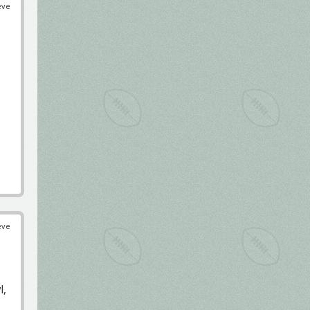
éve
éve
l,