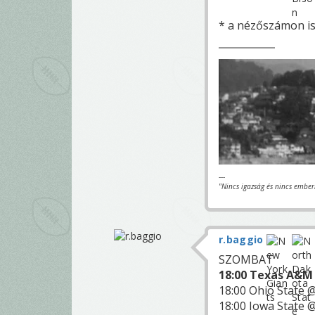
* a nézőszámon is
---
"Nincs igazság és nincs ember
r.baggio
SZOMBAT
18:00 Texas A&M 
18:00 Ohio State 
18:00 Iowa State 