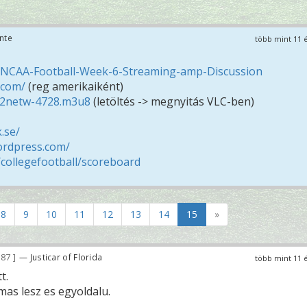
nte
több mint 11 
4-NCAA-Football-Week-6-Streaming-amp-Discussion
.com/
(reg amerikaiként)
p12netw-4728.m3u8
(letöltés -> megnyitás VLC-ben)
.se/
ordpress.com/
collegefootball/scoreboard
8
9
10
11
12
13
14
15
»
187
— Justicar of Florida
több mint 11 
t.
mas lesz es egyoldalu.