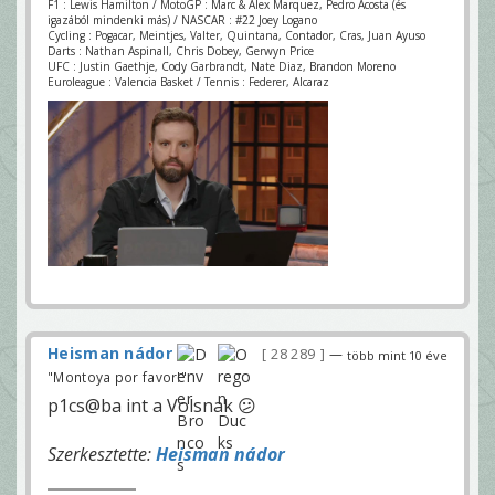
F1 : Lewis Hamilton / MotoGP : Marc & Alex Marquez, Pedro Acosta (és
igazából mindenki más) / NASCAR : #22 Joey Logano
Cycling : Pogacar, Meintjes, Valter, Quintana, Contador, Cras, Juan Ayuso
Darts : Nathan Aspinall, Chris Dobey, Gerwyn Price
UFC : Justin Gaethje, Cody Garbrandt, Nate Diaz, Brandon Moreno
Euroleague : Valencia Basket / Tennis : Federer, Alcaraz
Heisman nádor
28 289
—
több mint 10 éve
"Montoya por favor!"
p1cs@ba int a Volsnak 😕
Szerkesztette:
Heisman nádor