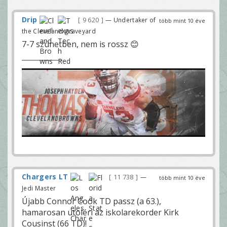
Drip
9 620
— Undertaker of
több mint 10 éve
the Cleveland graveyard
7-7 szünetben, nem is rossz 😊
Chargers LT
11 738
—
több mint 10 éve
Jedi Master
Újabb Connor Cook TD passz (a 63.),
hamarosan utoléri az iskolarekorder Kirk
Cousinst (66 TD)!