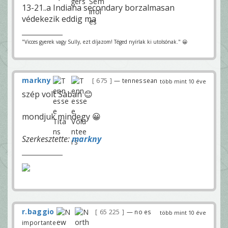
13-21..a Indiana secondary borzalmasan
védekezik eddig ma
"Vicces gyerek vagy Sully, ezt díjazom! Téged nyírlak ki utolsónak." 😀
markny
675
— tennessean
több mint 10 éve
szép volt Saban 😊
mondjuk mindegy 😀
Szerkesztette:
markny
r.baggio
65 225
— no es
több mint 10 éve
importante