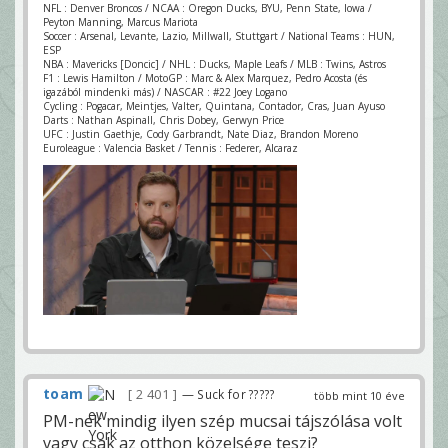
NFL : Denver Broncos / NCAA : Oregon Ducks, BYU, Penn State, Iowa /
Peyton Manning, Marcus Mariota
Soccer : Arsenal, Levante, Lazio, Millwall, Stuttgart / National Teams : HUN,
ESP
NBA : Mavericks [Doncic] / NHL : Ducks, Maple Leafs / MLB : Twins, Astros
F1 : Lewis Hamilton / MotoGP : Marc & Alex Marquez, Pedro Acosta (és
igazából mindenki más) / NASCAR : #22 Joey Logano
Cycling : Pogacar, Meintjes, Valter, Quintana, Contador, Cras, Juan Ayuso
Darts : Nathan Aspinall, Chris Dobey, Gerwyn Price
UFC : Justin Gaethje, Cody Garbrandt, Nate Diaz, Brandon Moreno
Euroleague : Valencia Basket / Tennis : Federer, Alcaraz
toam
2 401
— Suck for ?????
több mint 10 éve
PM-nek mindig ilyen szép mucsai tájszólása volt
vagy csak az otthon közelsége teszi?