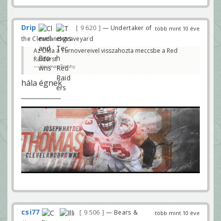
Drip
9 620
— Undertaker of
több mint 10 éve
the Cleveland graveyard
Az Okla a Turnovereivel visszahozta meccsbe a Red
Raiderst
Heisman Trophy
hála égnek
csi77
9 506
— Bears &
több mint 10 éve