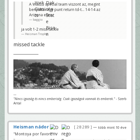
A Wazzu special team viszont az, megint
benyaltak egy punt return td-t... 14-14 az
Arizona ellen
baggio
ja volt 1-2 miss tackle
Heisman Trophy
missed tackle
---
"Nincs igazság és nincs emberiség. Csak igazságok vannak és emberek."
- Szerb
Antal
Heisman nádor
28 289
—
több mint 10 éve
"Montoya por favor!"