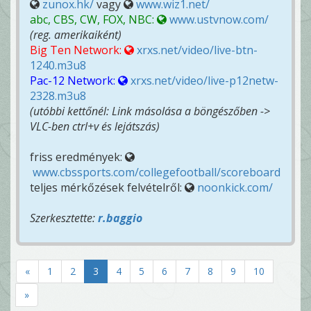
zunox.hk/
vagy
www.wiz1.net/
abc, CBS, CW, FOX, NBC:
www.ustvnow.com/
(reg. amerikaiként)
Big Ten Network:
xrxs.net/video/live-btn-
1240.m3u8
Pac-12 Network:
xrxs.net/video/live-p12netw-
2328.m3u8
(utóbbi kettőnél: Link másolása a böngészőben ->
VLC-ben ctrl+v és lejátszás)
friss eredmények:
www.cbssports.com/collegefootball/scoreboard
teljes mérkőzések felvételről:
noonkick.com/
Szerkesztette:
r.baggio
«
1
2
3
4
5
6
7
8
9
10
»