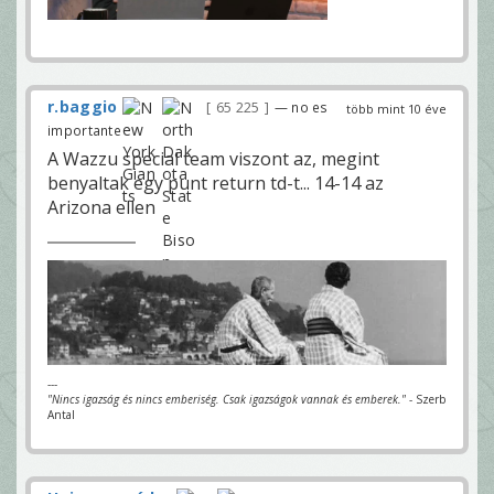
r.baggio
65 225
— no es
több mint 10 éve
importante
A Wazzu special team viszont az, megint
benyaltak egy punt return td-t... 14-14 az
Arizona ellen
---
"Nincs igazság és nincs emberiség. Csak igazságok vannak és emberek."
- Szerb
Antal