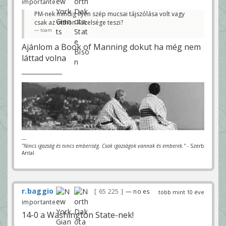
importante
PM-nek mindig ilyen szép mucsai tájszólása volt vagy
csak az otthon közelsége teszi?
toam
Ajánlom a Book of Manning dokut ha még nem
láttad volna
---
"Nincs igazság és nincs emberiség. Csak igazságok vannak és emberek."
- Szerb
Antal
r.baggio
65 225
— no es
több mint 10 éve
importante
14-0 a Washington State-nek!