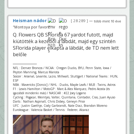
Heisman nádor
28 289
—
több mint 10 éve
"Montoya por favor!"
Q. Flowers QB SFlorida 67 yardot futott, majd
kiütötték a kezéből a labdát, majd egy szintén
SFlorida player elkapta a lábdát, de TD nem lett
belőle
NFL : Denver Broncos / NCAA : Oregon Ducks, BYU, Penn State, Iowa /
Peyton Manning, Marcus Mariota
Soccer : Arsenal, Levante, Lazio, Millwall, Stuttgart / National Teams : HUN,
ESP
NBA : Mavericks [Doncic] / NHL : Ducks, Maple Leafs / MLB : Twins, Astros
F1 : Lewis Hamilton / MotoGP : Marc & Alex Marquez, Pedro Acosta (és
igazából mindenki más) / NASCAR : #22 Joey Logano
Cycling : Pogacar, Meintjes, Valter, Quintana, Contador, Cras, Juan Ayuso
Darts : Nathan Aspinall, Chris Dobey, Gerwyn Price
UFC : Justin Gaethje, Cody Garbrandt, Nate Diaz, Brandon Moreno
Euroleague : Valencia Basket / Tennis : Federer, Alcaraz