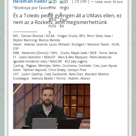
Heisman nádor
28 289
—
több mint 10 éve
"Montoya por favor!"
És a Toledo pedig gyengén áll a UMass ellen, ez
nem az a Rockets, amit megismerhettünk
NFL : Denver Broncos / NCAA : Oregon Ducks, BYU, Penn State, Iowa /
Peyton Manning, Marcus Mariota
Soccer : Arsenal, Levante, Lazio, Millwall, Stuttgart / National Teams : HUN,
ESP
NBA : Mavericks [Doncic] / NHL : Ducks, Maple Leafs / MLB : Twins, Astros
F1 : Lewis Hamilton / MotoGP : Marc & Alex Marquez, Pedro Acosta (és
igazából mindenki más) / NASCAR : #22 Joey Logano
Cycling : Pogacar, Meintjes, Valter, Quintana, Contador, Cras, Juan Ayuso
Darts : Nathan Aspinall, Chris Dobey, Gerwyn Price
UFC : Justin Gaethje, Cody Garbrandt, Nate Diaz, Brandon Moreno
Euroleague : Valencia Basket / Tennis : Federer, Alcaraz