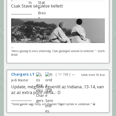
Csak Stave sérülése kellett
---
"Nincs igazság és nincs emberiség. Csak igazságok vannak és emberek."
- Szerb
Antal
Chargers LT
11 738
—
több mint 10 éve
Jedi Master
Update, mégsem egyenlít az Indiana...13-14, van
az az extra pont néha...: D
"Vicces gyerek vagy Sully, ezt díjazom! Téged nyírlak ki utolsónak." 😀