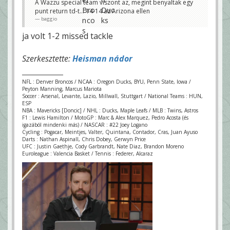
A Wazzu special team viszont az, megint benyaltak egy
punt return td-t... 14-14 az Arizona ellen
baggio
ja volt 1-2 missed tackle
Szerkesztette:
Heisman nádor
NFL : Denver Broncos / NCAA : Oregon Ducks, BYU, Penn State, Iowa /
Peyton Manning, Marcus Mariota
Soccer : Arsenal, Levante, Lazio, Millwall, Stuttgart / National Teams : HUN,
ESP
NBA : Mavericks [Doncic] / NHL : Ducks, Maple Leafs / MLB : Twins, Astros
F1 : Lewis Hamilton / MotoGP : Marc & Alex Marquez, Pedro Acosta (és
igazából mindenki más) / NASCAR : #22 Joey Logano
Cycling : Pogacar, Meintjes, Valter, Quintana, Contador, Cras, Juan Ayuso
Darts : Nathan Aspinall, Chris Dobey, Gerwyn Price
UFC : Justin Gaethje, Cody Garbrandt, Nate Diaz, Brandon Moreno
Euroleague : Valencia Basket / Tennis : Federer, Alcaraz