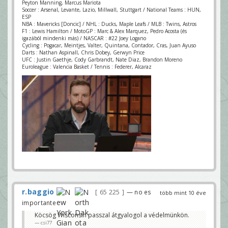
Peyton Manning, Marcus Mariota
Soccer : Arsenal, Levante, Lazio, Millwall, Stuttgart / National Teams : HUN,
ESP
NBA : Mavericks [Doncic] / NHL : Ducks, Maple Leafs / MLB : Twins, Astros
F1 : Lewis Hamilton / MotoGP : Marc & Alex Marquez, Pedro Acosta (és
igazából mindenki más) / NASCAR : #22 Joey Logano
Cycling : Pogacar, Meintjes, Valter, Quintana, Contador, Cras, Juan Ayuso
Darts : Nathan Aspinall, Chris Dobey, Gerwyn Price
UFC : Justin Gaethje, Cody Garbrandt, Nate Diaz, Brandon Moreno
Euroleague : Valencia Basket / Tennis : Federer, Alcaraz
r.baggio
65 225
— no es
több mint 10 éve
importante
Köcsög Wisconsin passzal átgyalogol a védelmünkön.
csi77