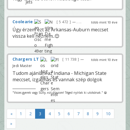
Coolearie
5 472
— . . .
több mint 10 éve
Úgy érzem ezt az Arkansas-Auburn meccset
vissza kell néznem..😊
Chargers LT
11 738
—
több mint 10 éve
Jedi Master
Tudom ajánlani az Indiana - Michigan State
meccset, izgalmas és vannak szép dolgok
"Vicces gyerek vagy Sully, ezt díjazom! Téged nyírlak ki utolsónak." 😀
«
1
2
3
4
5
6
7
8
9
10
»