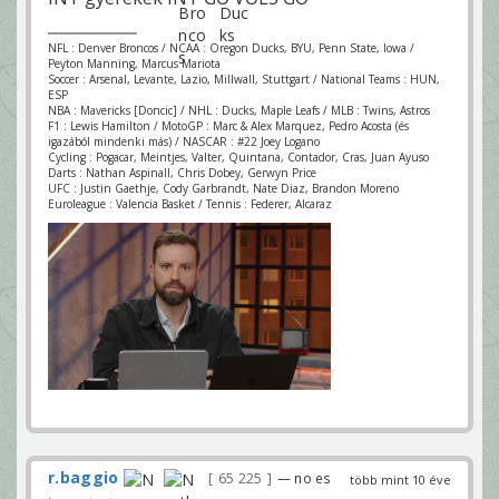
NFL : Denver Broncos / NCAA : Oregon Ducks, BYU, Penn State, Iowa /
Peyton Manning, Marcus Mariota
Soccer : Arsenal, Levante, Lazio, Millwall, Stuttgart / National Teams : HUN,
ESP
NBA : Mavericks [Doncic] / NHL : Ducks, Maple Leafs / MLB : Twins, Astros
F1 : Lewis Hamilton / MotoGP : Marc & Alex Marquez, Pedro Acosta (és
igazából mindenki más) / NASCAR : #22 Joey Logano
Cycling : Pogacar, Meintjes, Valter, Quintana, Contador, Cras, Juan Ayuso
Darts : Nathan Aspinall, Chris Dobey, Gerwyn Price
UFC : Justin Gaethje, Cody Garbrandt, Nate Diaz, Brandon Moreno
Euroleague : Valencia Basket / Tennis : Federer, Alcaraz
r.baggio
65 225
— no es
több mint 10 éve