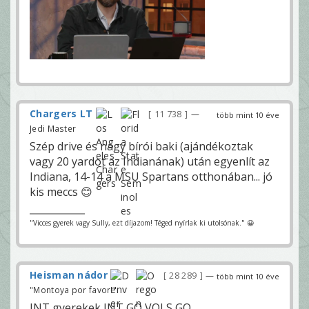
Chargers LT
11 738
—
több mint 10 éve
Jedi Master
Szép drive és nagy bírói baki (ajándékoztak
vagy 20 yardot az Indianának) után egyenlít az
Indiana, 14-14 a MSU Spartans otthonában... jó
kis meccs 😊
"Vicces gyerek vagy Sully, ezt díjazom! Téged nyírlak ki utolsónak." 😀
Heisman nádor
28 289
—
több mint 10 éve
"Montoya por favor!"
INT gyerekek INT GO VOLS GO