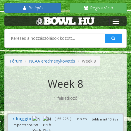
Belépés
Regisztráció
Fórum
NCAA eredménykövetés
Week 8
Week 8
1 feliratkozó
r.baggio
65 225
— no es
több mint 10 éve
importante