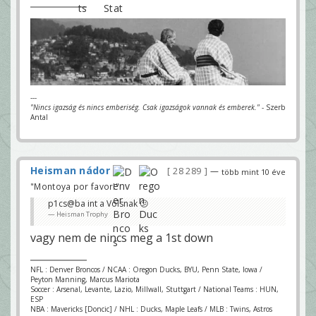
---
"Nincs igazság és nincs emberiség. Csak igazságok vannak és emberek."
- Szerb
Antal
Heisman nádor
28 289
—
több mint 10 éve
"Montoya por favor!"
p1cs@ba int a Volsnak 😕
Heisman Trophy
vagy nem de nincs meg a 1st down
NFL : Denver Broncos / NCAA : Oregon Ducks, BYU, Penn State, Iowa /
Peyton Manning, Marcus Mariota
Soccer : Arsenal, Levante, Lazio, Millwall, Stuttgart / National Teams : HUN,
ESP
NBA : Mavericks [Doncic] / NHL : Ducks, Maple Leafs / MLB : Twins, Astros