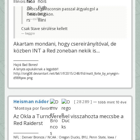
Illinois fan
Köcsög Wisconsin passzal átgyalogol a
védelmünkön.
csi77
Csak Stave sérülése kellett
baggio
Akartam mondani, hogy csereirányítóval, de
közben INT a Red zoneban nekik is....
Hajrá Bad Bones!
A lányos apukáknak a legjobb!!
http://orig08.deviantart.net/fa61/f/2015/248/f/d/matt_forte_by_anyegin-
d98fqaw.png
Heisman nádor
28 289
—
több mint 10 éve
"Montoya por favor!"
Az Okla a Turnovereivel visszahozta meccsbe a
Red Raiderst
NFL : Denver Broncos / NCAA : Oregon Ducks, BYU, Penn State, Iowa /