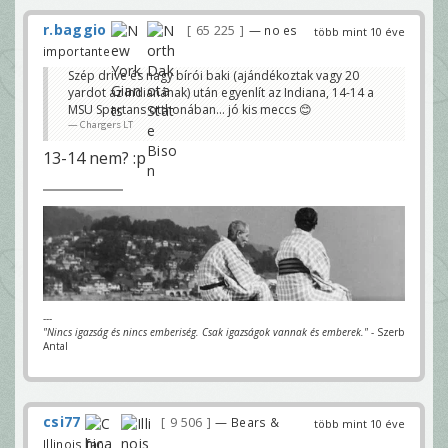
r.baggio
65 225
— no es
több mint 10 éve
importante
Szép drive és nagy bírói baki (ajándékoztak vagy 20
yardot az Indianának) után egyenlít az Indiana, 14-14 a
MSU Spartans otthonában... jó kis meccs 😊
Chargers LT
13-14 nem? :p
---
"Nincs igazság és nincs emberiség. Csak igazságok vannak és emberek."
- Szerb
Antal
csi77
9 506
— Bears &
több mint 10 éve
Illinois fan