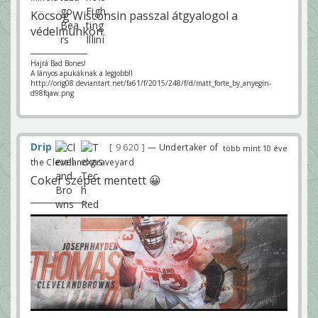
Köcsög Wisconsin passzal átgyalogol a
védelmünkön.
Hajrá Bad Bones!
A lányos apukáknak a legjobb!!
http://orig08.deviantart.net/fa61/f/2015/248/f/d/matt_forte_by_anyegin-
d98fqaw.png
Drip
9 620
— Undertaker of
több mint 10 éve
the Cleveland graveyard
Coker szépet mentett 😀