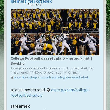
Kiemelt mérkőzések
College Football összefoglaló – hetedik hét |
Bowl.hu
Az év játéka és az év elkapása egy fordulóban, lehet még
mást mondani? NCAA-ről lévén szó nyilván igen.
bowl.hu/college-football-osszefoglalo-hetedik-het
a teljes menetrend:
espn.go.com/college-
football/schedule
streamek