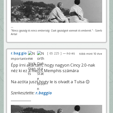
---
"Nincs igazság és nincs emberiség. Csak igazságok vannak és emberek."
- Szerb
Antal
r.baggio
65 225
— no es
több mint 10 éve
importante
Épp írni akartam, hogy nagyon Cincy 2.0-nak
néz ki ez a meccs Memphis számára
Na azóta juszt hogy le is olvadt a Tulsa 😊
Szerkesztette:
r.baggio