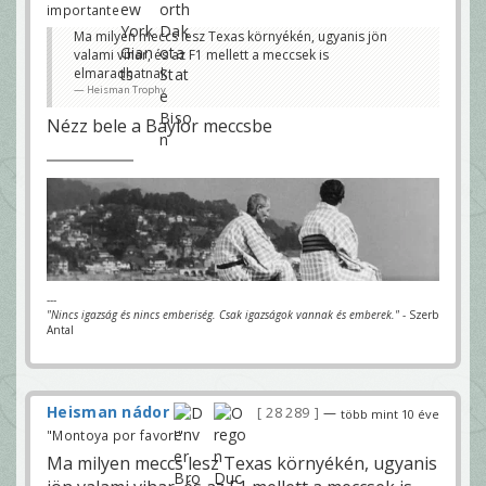
importante
Ma milyen meccs lesz Texas környékén, ugyanis jön
valami vihar, és az F1 mellett a meccsek is
elmaradhatnak
Heisman Trophy
Nézz bele a Baylor meccsbe
---
"Nincs igazság és nincs emberiség. Csak igazságok vannak és emberek."
- Szerb
Antal
Heisman nádor
28 289
—
több mint 10 éve
"Montoya por favor!"
Ma milyen meccs lesz Texas környékén, ugyanis