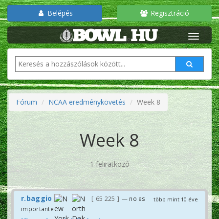
Belépés
Regisztráció
Fórum
NCAA eredménykövetés
Week 8
Week 8
1 feliratkozó
r.baggio
65 225
— no es
több mint 10 éve
importante