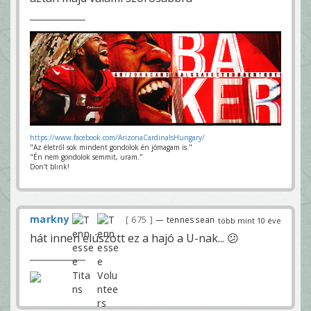
https://www.facebook.com/ArizonaCardinalsHungary/
"Az életről sok mindent gondolok én jómagam is."
"Én nem gondolok semmit, uram."
Don't blink!
markny
675
— tennessean
több mint 10 éve
hát innen elúszott ez a hajó a U-nak... 😕