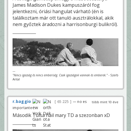
James Madison Dukes kampuszáról fog
jelentkezni, óriási hangulat várható (én is
találkoztam már ott tanuló ausztrálokkal, akik
nem győztek áradozni a harrisonburgi bulikról).
---
"Nincs igazság és nincs emberiség. Csak igazságok vannak és emberek."
- Szerb
Antal
r.baggio
65 225
— no es
több mint 10 éve
importante
Második Tulsa hail mary TD a szezonban xD