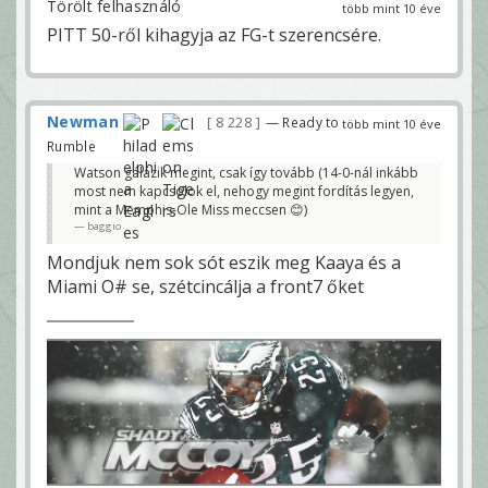
Törölt felhasználó
több mint 10 éve
PITT 50-ről kihagyja az FG-t szerencsére.
Newman
8 228
— Ready to
több mint 10 éve
Rumble
Watson gálázik megint, csak így tovább (14-0-nál inkább
most nem kapcsolok el, nehogy megint fordítás legyen,
mint a Memphis-Ole Miss meccsen 😊)
baggio
Mondjuk nem sok sót eszik meg Kaaya és a
Miami O# se, szétcincálja a front7 őket