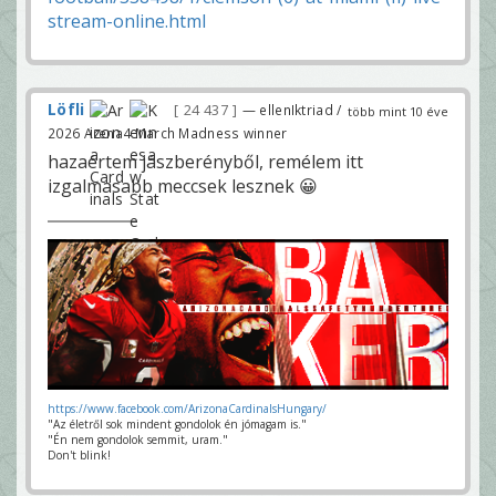
stream-online.html
Löfli
24 437
— ellenIktriad /
több mint 10 éve
2026 Arena4 March Madness winner
hazaértem jászberényből, remélem itt
izgalmasabb meccsek lesznek 😀
https://www.facebook.com/ArizonaCardinalsHungary/
"Az életről sok mindent gondolok én jómagam is."
"Én nem gondolok semmit, uram."
Don't blink!