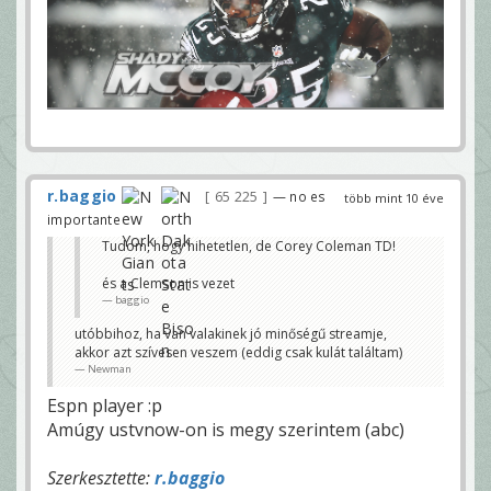
r.baggio
65 225
— no es
több mint 10 éve
importante
Tudom, hogy hihetetlen, de Corey Coleman TD!
és a Clemson is vezet
baggio
utóbbihoz, ha van valakinek jó minőségű streamje,
akkor azt szívesen veszem (eddig csak kulát találtam)
Newman
Espn player :p
Amúgy ustvnow-on is megy szerintem (abc)
Szerkesztette:
r.baggio