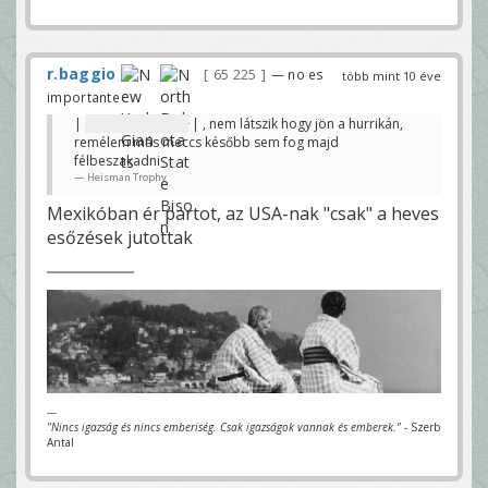
r.baggio
65 225
— no es
több mint 10 éve
importante
|
0-21 a Baylornak
| , nem látszik hogy jön a hurrikán,
remélem más meccs később sem fog majd
félbeszakadni
Heisman Trophy
Mexikóban ér partot, az USA-nak "csak" a heves
esőzések jutottak
---
"Nincs igazság és nincs emberiség. Csak igazságok vannak és emberek."
- Szerb
Antal