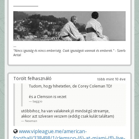
---
"Nincs igazság és nincs emberiség. Csak igazságok vannak és emberek."
- Szerb
Antal
Törölt felhasználó
több mint 10 éve
Tudom, hogy hihetetlen, de Corey Coleman TD!
és a Clemson is vezet
baggio
utóbbihoz, ha van valakinek jó minőségű streamje,
akkor azt szívesen veszem (eddig csak kulát találtam)
Newman
www.vipleague.me/american-
football/338498/1/clemson-(6)-at-miami-(fl)-live-