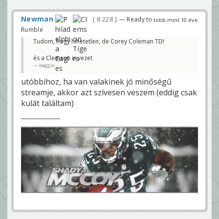
Newman
8 228
— Ready to
több mint 10 éve
Rumble
Tudom, hogy hihetetlen, de Corey Coleman TD!
és a Clemson is vezet
baggio
utóbbihoz, ha van valakinek jó minőségű
streamje, akkor azt szívesen veszem (eddig csak
kulát találtam)