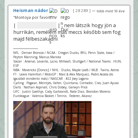
Heisman nádor
28 289
—
több mint 10 éve
"Montoya por favor!"
|
0-21 a Baylornak
| , nem látszik hogy jön a
hurrikán, remélem más meccs később sem fog
majd félbeszakadni
NFL : Denver Broncos / NCAA : Oregon Ducks, BYU, Penn State, Iowa /
Peyton Manning, Marcus Mariota
Soccer : Arsenal, Levante, Lazio, Millwall, Stuttgart / National Teams : HUN,
ESP
NBA : Mavericks [Doncic] / NHL : Ducks, Maple Leafs / MLB : Twins, Astros
F1 : Lewis Hamilton / MotoGP : Marc & Alex Marquez, Pedro Acosta (és
igazából mindenki más) / NASCAR : #22 Joey Logano
Cycling : Pogacar, Meintjes, Valter, Quintana, Contador, Cras, Juan Ayuso
Darts : Nathan Aspinall, Chris Dobey, Gerwyn Price
UFC : Justin Gaethje, Cody Garbrandt, Nate Diaz, Brandon Moreno
Euroleague : Valencia Basket / Tennis : Federer, Alcaraz