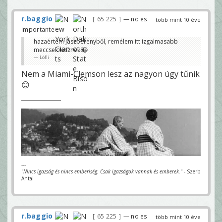
r.baggio
65 225
— no es
több mint 10 éve
importante
hazaértem jászberényből, remélem itt izgalmasabb
meccsek lesznek 😀
Löfli
Nem a Miami-Clemson lesz az nagyon úgy tűnik
😊
---
"Nincs igazság és nincs emberiség. Csak igazságok vannak és emberek."
- Szerb
Antal
r.baggio
65 225
— no es
több mint 10 éve