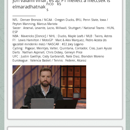
jön valami vihar, és az F1 mellett a meccsek is
elmaradhatnak
NFL : Denver Broncos / NCAA : Oregon Ducks, BYU, Penn State, Iowa /
Peyton Manning, Marcus Mariota
Soccer : Arsenal, Levante, Lazio, Millwall, Stuttgart / National Teams : HUN,
ESP
NBA : Mavericks [Doncic] / NHL : Ducks, Maple Leafs / MLB : Twins, Astros
F1 : Lewis Hamilton / MotoGP : Marc & Alex Marquez, Pedro Acosta (és
igazából mindenki más) / NASCAR : #22 Joey Logano
Cycling : Pogacar, Meintjes, Valter, Quintana, Contador, Cras, Juan Ayuso
Darts : Nathan Aspinall, Chris Dobey, Gerwyn Price
UFC : Justin Gaethje, Cody Garbrandt, Nate Diaz, Brandon Moreno
Euroleague : Valencia Basket / Tennis : Federer, Alcaraz