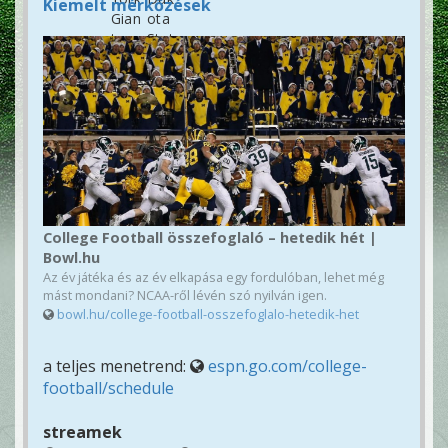
Kiemelt mérkőzések
College Football összefoglaló – hetedik hét |
Bowl.hu
Az év játéka és az év elkapása egy fordulóban, lehet még
mást mondani? NCAA-ről lévén szó nyilván igen.
bowl.hu/college-football-osszefoglalo-hetedik-het
a teljes menetrend:
espn.go.com/college-
football/schedule
streamek