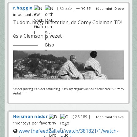
r.baggio
65 225
— no es
több mint 10 éve
importante
Tudom, hogy hihetetlen, de Corey Coleman TD!
és a Clemson is vezet
---
"Nincs igazság és nincs emberiség. Csak igazságok vannak és emberek."
- Szerb
Antal
Heisman nádor
28 289
—
több mint 10 éve
"Montoya por favor!"
www.thefeed2all.eu/watch/381821/1/watch-