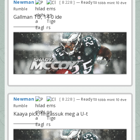
Newman
8 228
— Ready to
több mint 10 éve
Rumble
Gallman TD, 14-0 ide
Newman
8 228
— Ready to
több mint 10 éve
Rumble
Kaaya pick, fingassuk meg a U-t