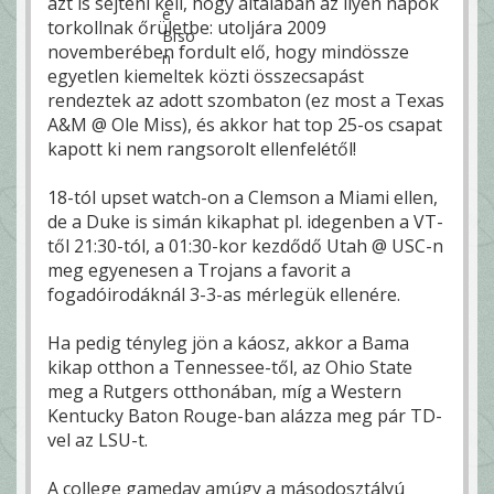
azt is sejteni kell, hogy általában az ilyen napok
torkollnak őrületbe: utoljára 2009
novemberében fordult elő, hogy mindössze
egyetlen kiemeltek közti összecsapást
rendeztek az adott szombaton (ez most a Texas
A&M @ Ole Miss), és akkor hat top 25-os csapat
kapott ki nem rangsorolt ellenfelétől!
18-tól upset watch-on a Clemson a Miami ellen,
de a Duke is simán kikaphat pl. idegenben a VT-
től 21:30-tól, a 01:30-kor kezdődő Utah @ USC-n
meg egyenesen a Trojans a favorit a
fogadóirodáknál 3-3-as mérlegük ellenére.
Ha pedig tényleg jön a káosz, akkor a Bama
kikap otthon a Tennessee-től, az Ohio State
meg a Rutgers otthonában, míg a Western
Kentucky Baton Rouge-ban alázza meg pár TD-
vel az LSU-t.
A college gameday amúgy a másodosztályú