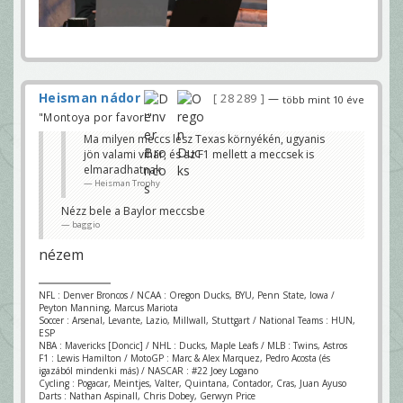
Heisman nádor
28 289
—
több mint 10 éve
"Montoya por favor!"
Ma milyen meccs lesz Texas környékén, ugyanis
jön valami vihar, és az F1 mellett a meccsek is
elmaradhatnak
Heisman Trophy
Nézz bele a Baylor meccsbe
baggio
nézem
NFL : Denver Broncos / NCAA : Oregon Ducks, BYU, Penn State, Iowa /
Peyton Manning, Marcus Mariota
Soccer : Arsenal, Levante, Lazio, Millwall, Stuttgart / National Teams : HUN,
ESP
NBA : Mavericks [Doncic] / NHL : Ducks, Maple Leafs / MLB : Twins, Astros
F1 : Lewis Hamilton / MotoGP : Marc & Alex Marquez, Pedro Acosta (és
igazából mindenki más) / NASCAR : #22 Joey Logano
Cycling : Pogacar, Meintjes, Valter, Quintana, Contador, Cras, Juan Ayuso
Darts : Nathan Aspinall, Chris Dobey, Gerwyn Price