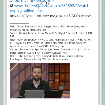
auburn-vs-arkansas.html
www.thefeed2all.eu/watch/381892/1/watch-
espn-goalline-.html
linkek a Goal Line-hoz meg az első SECs meccs
NFL : Denver Broncos / NCAA : Oregon Ducks, BYU, Penn State, Iowa /
Peyton Manning, Marcus Mariota
Soccer : Arsenal, Levante, Lazio, Millwall, Stuttgart / National Teams : HUN,
ESP
NBA : Mavericks [Doncic] / NHL : Ducks, Maple Leafs / MLB : Twins, Astros
F1 : Lewis Hamilton / MotoGP : Marc & Alex Marquez, Pedro Acosta (és
igazából mindenki más) / NASCAR : #22 Joey Logano
Cycling : Pogacar, Meintjes, Valter, Quintana, Contador, Cras, Juan Ayuso
Darts : Nathan Aspinall, Chris Dobey, Gerwyn Price
UFC : Justin Gaethje, Cody Garbrandt, Nate Diaz, Brandon Moreno
Euroleague : Valencia Basket / Tennis : Federer, Alcaraz