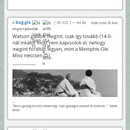
r.baggio
65 225
— no es
több mint 10 éve
importante
Watson gálázik megint, csak így tovább (14-0-
nál inkább most nem kapcsolok el, nehogy
megint fordítás legyen, mint a Memphis-Ole
Miss meccsen 😊)
---
"Nincs igazság és nincs emberiség. Csak igazságok vannak és emberek."
- Szerb
Antal