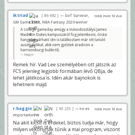
iktriad
86 482
— GoT Survivor,
több mint 10 éve
GM Game 2018, NBA Fantasy 2020 winner
A college gameday amúgy a másodosztályú James
Madison Dukes kampuszáról fog jelentkezni, óriási
hangulat várható (én is találkoztam már ott tanuló
ausztrálokkal, akik nem győztek áradozni a
harrisonburgi bulikról).
baggio
Remek hír. Vad Lee személyében ott játszik az
FCS jelenleg legjobb formában lévő QBja, de
lehet játékosa is. Idén akár bajnokok is
lehetnem majd.
r.baggio
65 225
— no es
több mint 10 éve
importante
Na akit kicsit is érdekel, biztos tudja már, hogy
milyen vékonynak tűnik a mai program, viszont