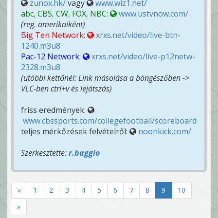
zunox.hk/
vagy
www.wiz1.net/
abc, CBS, CW, FOX, NBC:
www.ustvnow.com/
(reg. amerikaiként)
Big Ten Network:
xrxs.net/video/live-btn-
1240.m3u8
Pac-12 Network:
xrxs.net/video/live-p12netw-
2328.m3u8
(utóbbi kettőnél: Link másolása a böngészőben ->
VLC-ben ctrl+v és lejátszás)
friss eredmények:
www.cbssports.com/collegefootball/scoreboard
teljes mérkőzések felvételről:
noonkick.com/
Szerkesztette:
r.baggio
«
1
2
3
4
5
6
7
8
9
10
»