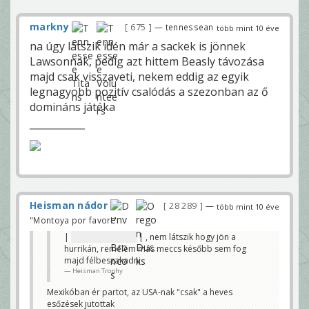
markny
675
— tennessean
több mint 10 éve
na úgy látszik idén már a sackek is jönnek
Lawsonnak, pedig azt hittem Beasly távozása
majd csak visszaveti, nekem eddig az egyik
legnagyobb pozitív csalódás a szezonban az ő
domináns játéka
Heisman nádor
28 289
—
több mint 10 éve
"Montoya por favor!"
|
0-21 a Baylornak
| , nem látszik hogy jön a
hurrikán, remélem más meccs később sem fog
majd félbeszakadni
Heisman Trophy
Mexikóban ér partot, az USA-nak "csak" a heves
esőzések jutottak