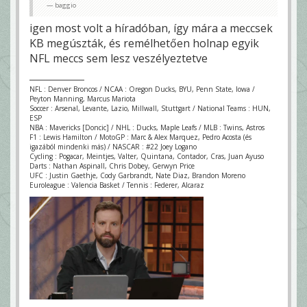
baggio
igen most volt a híradóban, így mára a meccsek
KB megúszták, és remélhetően holnap egyik
NFL meccs sem lesz veszélyeztetve
NFL : Denver Broncos / NCAA : Oregon Ducks, BYU, Penn State, Iowa /
Peyton Manning, Marcus Mariota
Soccer : Arsenal, Levante, Lazio, Millwall, Stuttgart / National Teams : HUN,
ESP
NBA : Mavericks [Doncic] / NHL : Ducks, Maple Leafs / MLB : Twins, Astros
F1 : Lewis Hamilton / MotoGP : Marc & Alex Marquez, Pedro Acosta (és
igazából mindenki más) / NASCAR : #22 Joey Logano
Cycling : Pogacar, Meintjes, Valter, Quintana, Contador, Cras, Juan Ayuso
Darts : Nathan Aspinall, Chris Dobey, Gerwyn Price
UFC : Justin Gaethje, Cody Garbrandt, Nate Diaz, Brandon Moreno
Euroleague : Valencia Basket / Tennis : Federer, Alcaraz