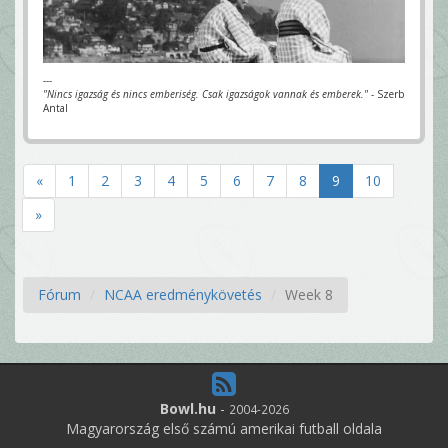
---
"Nincs igazság és nincs emberiség. Csak igazságok vannak és emberek."
- Szerb
Antal
«
1
2
3
4
5
6
7
8
9
10
»
Fórum
NCAA eredménykövetés
Week 8
Bowl.hu
-
2004-2026
Magyarország első számú amerikai futball oldala