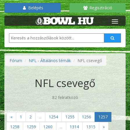
Belépés
Regisztráció
Fórum
NFL - Általános témák
NFL csevegő
NFL csevegő
82 feliratkozó
«
1
2
...
1254
1255
1256
1257
1258
1259
1260
...
1314
1315
»