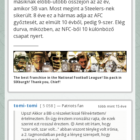
másiknak előbb-utóbb összejön az az év,
amikor SB van. Most megint a Steelers-nek
sikerült. 8 éve ez a hármas adja az AFC
győztesét, az elmúlt 10 évből, pedig 9-szer. Elég
durva, miközben, az NFC-ből 10 különböző
csapat nyert.
The best franchise in the National Football League! Six-pack in
SIXburgh! Thank you, Chief!
tomi-tomi
5 058
— Patriots fan
több mint 15 éve
Upsz! Akkor a BB-s részeket kissé félreértettem/
értelmeztem. Én úgy éreztem ironizálsz rajta, de ezek
szerint ezt rosszul éreztem. 😊 Amit ott írtam, hogy
"szar volt, szar volt..." abban viszont tényleg volt irónia,
a 2. tagmondatban pedig a lényeg szerepelt, hogy
mekkora clutch a pali.