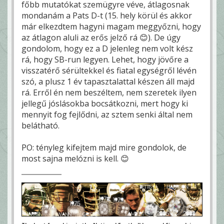
főbb mutatókat szemügyre véve, átlagosnak
mondanám a Pats D-t (15. hely körül és akkor
már elkezdtem hagyni magam meggyőzni, hogy
az átlagon aluli az erős jelző rá 😊). De úgy
gondolom, hogy ez a D jelenleg nem volt kész
rá, hogy SB-run legyen. Lehet, hogy jövőre a
visszatérő sérültekkel és fiatal egységről lévén
szó, a plusz 1 év tapasztalattal készen áll majd
rá. Erről én nem beszéltem, nem szeretek ilyen
jellegű jóslásokba bocsátkozni, mert hogy ki
mennyit fog fejlődni, az sztem senki által nem
belátható.
PO: tényleg kifejtem majd mire gondolok, de
most sajna melózni is kell. 😊