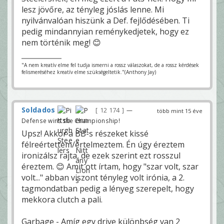
lesz jövőre, az tényleg jóslás lenne. Mi
nyilvánvalóan hiszünk a Def. fejlődésében. Ti
pedig mindannyian reménykedjetek, hogy ez
nem történik meg! 😊
"A nem kreatív elme fel tudja ismerni a rossz válaszokat, de a rossz kérdések
felismeréséhez kreatív elme szükségeltetik."(Anthony Jay)
Soldados
12 174
—
több mint 15 éve
Defense wins the Championship!
Upsz! Akkor a BB-s részeket kissé
félreértettem/értelmeztem. Én úgy éreztem
ironizálsz rajta, de ezek szerint ezt rosszul
éreztem. 😊 Amit ott írtam, hogy "szar volt, szar
volt..." abban viszont tényleg volt irónia, a 2.
tagmondatban pedig a lényeg szerepelt, hogy
mekkora clutch a pali.
Garbage - Amíg egy drive különbség van 2