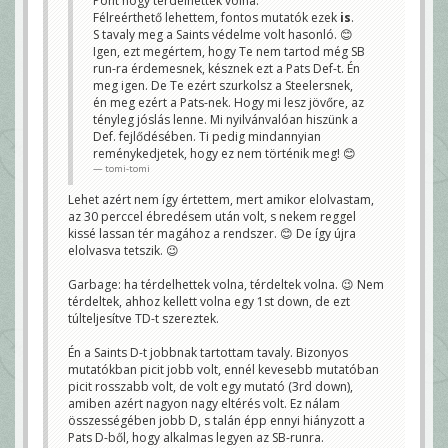
Pont hogy térdelhettek volna.
nem rossz, de ez akkor működik, ha sikerül labdákat
Félreérthető lehettem, fontos mutatók ezek
is
.
szerezni, abban a pillanatban pedig nem működik,
ha nem sikerül labdá(ka)t szerezni. A Chargers-nek
S tavaly meg a Saints védelme volt hasonló. 😊
volt hasonló védelme pár éve. Ők se jutottak soha
Igen, ezt megértem, hogy Te nem tartod még SB
SB-be. Az igazán jó védelem nemcsak egy-két főbb
run-ra érdemesnek, késznek ezt a Pats Def-t. Én
kategóriában kiváló, hanem mindenben elől van. (És
persze van olyan, amely mindenben dobogós 😊) A
meg igen. De Te ezért szurkolsz a Steelersnek,
főbb mutatókat szemügyre véve, átlagosnak
én meg ezért a Pats-nek. Hogy mi lesz jövőre, az
mondanám a Pats D-t (15. hely körül és akkor már
elkezdtem hagyni magam meggyőzni
, hogy az
tényleg jóslás lenne. Mi nyilvánvalóan hiszünk a
átlagon aluli az erős jelző rá 😊). De úgy gondolom,
Def. fejlődésében. Ti pedig mindannyian
hogy ez a D jelenleg nem volt kész rá, hogy SB-run
reménykedjetek, hogy ez nem történik meg! 😊
legyen. Lehet, hogy jövőre a visszatérő sérültekkel
és fiatal egységről lévén szó, a plusz 1 év
tomi-tomi
tapasztalattal készen áll majd rá. Erről én nem
beszéltem, nem szeretek ilyen jellegű jóslásokba
Lehet azért nem így értettem, mert amikor elolvastam,
bocsátkozni, mert hogy ki mennyit fog fejlődni, mert
sztem ez senki által nem belátható.
az 30 perccel ébredésem után volt, s nekem reggel
Soldados
kissé lassan tér magához a rendszer. 😊 De így újra
elolvasva tetszik. 😉
Garbage: ha térdelhettek volna, térdeltek volna. 😉 Nem
térdeltek, ahhoz kellett volna egy 1st down, de ezt
túlteljesítve TD-t szereztek.
Én a Saints D-t jobbnak tartottam tavaly. Bizonyos
mutatókban picit jobb volt, ennél kevesebb mutatóban
picit rosszabb volt, de volt egy mutató (3rd down),
amiben azért nagyon nagy eltérés volt. Ez nálam
összességében jobb D, s talán épp ennyi hiányzott a
Pats D-ből, hogy alkalmas legyen az SB-runra.