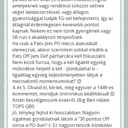
amelyeknek vagy rendkívül sokszor vetnek
véget labdaszerzéssel, vagy átlagos
gyakorisággal tudják FG-vel befejeztetni, így az
átlagnál érdemlegesen kevesebb pontot
kapnak. Nekem ez nem tűnik gyengének vagy
SB run-t akadályozó tényezőnek.
Ha csak a Pats-Jets PO meccs alakulását
elemezzük, akkor szerintem sokkal inkább a
Pats Off-Jets Def párharcára kell fókuszálni.
Nem kicsit furcsa, hogy a két ligaelit egység
működése helyett a két - jóindulattal is -
ligaátlag egység teljesítményében látjuk a
meccsdöntő momentumokat? 😊
4. és 5. Olvasd el, kérlek, még egyszer a 1449-es
kommentet, mondjuk önironikus beállítással! 😊
Aztán beszélgessünk ezekről. (Big Ben nálam
TOP5 QB!)
Jó, tényleg fejtsd ki hosszabban. Nagyon
izgalmas gondolatnak látom a "30 pontos Off
sorsa a PO-ban"-t. Ez nagyon tetszik kiindulási