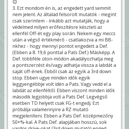
😊
3. Ezt mondom én is, az engedett yard semmit
nem jelent. Az általad felsorolt mutatók - megint
csak szerintem - inkább azt mutatják, hogy a
védelmed milyen erőfeszítésre készteti az
ellenfél Off-ét egy play során. Nekem egy meccs
után a végső értékmérő - csatlakozva a mi BB-
nkhez - hogy mennyi pontot engedett a Def.
(Ebben a 8. 19,6 ponttal a Pats Def.) Másképp. A
Def. többféle úton-módon akadályozhatja meg
a pontszerzést és/vagy adhatja vissza a labdát a
saját off-ének. Ebből csak az egyik a 3rd down
stop. Ebben ugye minden idők egyik
leggyengébbje volt idén a Pats. Vagy vedd el a
labdát az ellenféltől. Ebben viszont minden idők
második legjobbja volt a Pats Def. Legvégső
esetben TD helyett csak FG-t engedj. Ezt
próbálja valamennyire a RZ mutató
megjeleníteni. Ebben a Pats Def. középmezőny
50+%-kal. A Pats Def. alapjában hosszú, sok
yardos drive-okat (3rd down mutató) enged,