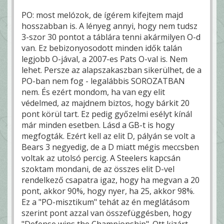
PO: most melózok, de ígérem kifejtem majd
hosszabban is. A lényeg annyi, hogy nem tudsz
3-szor 30 pontot a táblára tenni akármilyen O-d
van. Ez bebizonyosodott minden idők talán
legjobb O-jával, a 2007-es Pats O-val is. Nem
lehet. Persze az alapszakaszban sikerülhet, de a
PO-ban nem fog - legalábbis SOROZATBAN
nem. És ezért mondom, ha van egy elit
védelmed, az majdnem biztos, hogy bárkit 20
pont körül tart. Ez pedig győzelmi esélyt kínál
már minden esetben. Lásd a GB-t is hogy
megfogták. Ezért kell az elit D, pályán se volt a
Bears 3 negyedig, de a D miatt mégis meccsben
voltak az utolsó percig. A Steelers kapcsán
szoktam mondani, de az összes elit D-vel
rendelkező csapatra igaz, hogy ha megvan a 20
pont, akkor 90%, hogy nyer, ha 25, akkor 98%.
Ez a "PO-misztikum" tehát az én meglátásom
szerint pont azzal van összefüggésben, hogy