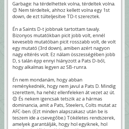
Garbage: ha térdelhettek volna, térdeltek volna.
😉 Nem térdeltek, ahhoz kellett volna egy 1st
down, de ezt túlteljesítve TD-t szereztek.
Én a Saints D-t jobbnak tartottam tavaly.
Bizonyos mutatókban picit jobb volt, ennél
kevesebb mutatóban picit rosszabb volt, de volt
egy mutató (3rd down), amiben azért nagyon
nagy eltérés volt. Ez nálam összességében jobb
D, s talán épp ennyi hiányzott a Pats D-ből,
hogy alkalmas legyen az SB-runra.
Én nem mondanám, hogy abban
reménykednék, hogy nem javul a Pats D. Mindig
szerettem, ha nehéz ellenfeleken át vezet az út.
😊 És nekem igencsak tetszik az a hármas
dominancia, amit a Pats, Steelers, Colts mutat az
AFC-ben. (Ezt minden alapszakasz után be is
teszem ide a csevegőbe.) Tökéletes rendszerek,
amelyek garantálják, hogy hol egyiknek, hol