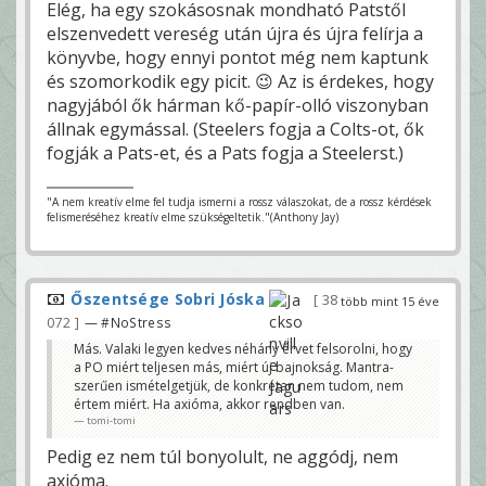
Elég, ha egy szokásosnak mondható Patstől
elszenvedett vereség után újra és újra felírja a
könyvbe, hogy ennyi pontot még nem kaptunk
és szomorkodik egy picit. 😉 Az is érdekes, hogy
nagyjából ők hárman kő-papír-olló viszonyban
állnak egymással. (Steelers fogja a Colts-ot, ők
fogják a Pats-et, és a Pats fogja a Steelerst.)
"A nem kreatív elme fel tudja ismerni a rossz válaszokat, de a rossz kérdések
felismeréséhez kreatív elme szükségeltetik."(Anthony Jay)
Őszentsége Sobri Jóska
38
több mint 15 éve
072
— #NoStress
Más. Valaki legyen kedves néhány érvet felsorolni, hogy
a PO miért teljesen más, miért új bajnokság. Mantra-
szerűen ismételgetjük, de konkrétan nem tudom, nem
értem miért. Ha axióma, akkor rendben van.
tomi-tomi
Pedig ez nem túl bonyolult, ne aggódj, nem
axióma.