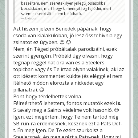
beszéltem, nem szeretek ilyen jellegű jóslásokba
bocsátkozni, mert hogy ki mennyit fog fejlődni, mert
sztem ez senki által nem belátható.
Soldados
Azt hiszem jelzem Benedek pápának, hogy
csoda van kialakulóban, jó lesz összehívnia egy
zsinatot ez ügyben. 😊 😉
Nem, én Téged próbáltalak parodizálni, ezek
szerint gyengén. Próbáld úgy olvasni, hogy
tegnap reggel hat óra van és a Steelers
topicban vagy és Te írtad olyan valakinek, aki az
ott idézett kommentet küldte (és eléggé el nem
ítélhető módon elorozta a nickedet egy
pillanatra). 😊
Pont hogy térdelhettek volna.
Félreérthető lehettem, fontos mutatók ezek
is
.
S tavaly meg a Saints védelme volt hasonló. 😊
Igen, ezt megértem, hogy Te nem tartod még
SB run-ra érdemesnek, késznek ezt a Pats Def-
t. Én meg igen. De Te ezért szurkolsz a
Steelersnek, én meg ezért a Pats-nek. Hogy mi