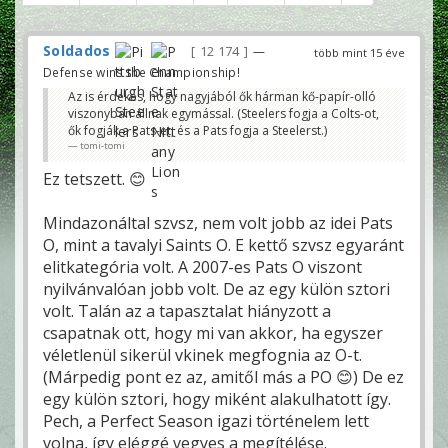
Soldados
12 174
—
több mint 15 éve
Defense wins the Championship!
Az is érdekes, hogy nagyjából ők hárman kő-papír-olló
viszonyban állnak egymással. (Steelers fogja a Colts-ot,
ők fogják a Pats-et, és a Pats fogja a Steelerst.)
tomi-tomi
Ez tetszett. 😊
Mindazonáltal szvsz, nem volt jobb az idei Pats
O, mint a tavalyi Saints O. E kettő szvsz egyaránt
elitkategória volt. A 2007-es Pats O viszont
nyilvánvalóan jobb volt. De az egy külön sztori
volt. Talán az a tapasztalat hiányzott a
csapatnak ott, hogy mi van akkor, ha egyszer
véletlenül sikerül vkinek megfognia az O-t.
(Márpedig pont ez az, amitől más a PO 😊) De ez
egy külön sztori, hogy miként alakulhatott így.
Pech, a Perfect Season igazi történelem lett
volna, így eléggé vegyes a megítélése.