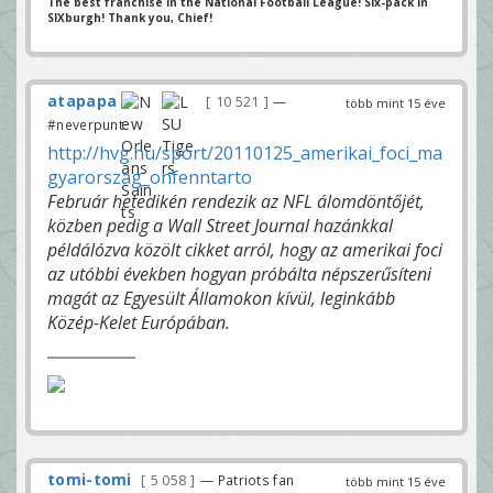
The best franchise in the National Football League! Six-pack in
SIXburgh! Thank you, Chief!
atapapa
10 521
—
több mint 15 éve
#neverpunt
http://hvg.hu/sport/20110125_amerikai_foci_ma
gyarorszag_onfenntarto
Február hetedikén rendezik az NFL álomdöntőjét,
közben pedig a Wall Street Journal hazánkkal
példálózva közölt cikket arról, hogy az amerikai foci
az utóbbi években hogyan próbálta népszerűsíteni
magát az Egyesült Államokon kívül, leginkább
Közép-Kelet Európában.
tomi-tomi
5 058
— Patriots fan
több mint 15 éve