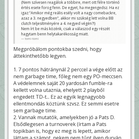
(Nem szívesen reagálok a többire, mert ott félre történő
értés esete forog fenn. De egyet, ha megengedsz. Ha ez
igaz:"Amikor még reális esély volt a nagy comebackre,
azaz a 3. negyedben", akkor mi szükség lett volna BB
clutch teljesítményére a 4. negyed végén?!)
Nem írt be más közénk, csak a válaszod egy részét
hagytam benn helytakarékosság miatt.
tomi-tomi
Megpróbálom pontokba szedni, hogy
áttekinthetőbb legyen.
1. 7 pontos hátránynál 2 perccel a vége előtt az
nem garbage time, főleg nem egy PO-meccsen.
A védelemnek saját 20 yardosán fumble-ra
kellett volna utaznia, ehelyett 2 playből
engedett TD-t... Ez az egyik legnagyobb
ellentmondás köztünk szvsz. Ez semmi esetre
sem garbage time.
2. Vannak mutatók, amelyekben jó a Pats D.
Elsődlegesen a turnoverek (írtam a Pats
topikban is, hogy ez meg is lepett, amikor
láttam a számot, nekem nem tűnt ilyen durván