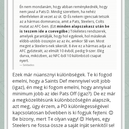
Én nem mondanám, hogy abban reménykednék, hogy
nem javul a Pats D. Mindig szerettem, ha nehéz
ellenfeleken át vezet az út. 😊 És nekem igencsak tetszik
az a hármas dominancia, amit a Pats, Steelers, Colts
mutat az AFC-ben. (Ezt
minden alapszakasz után be
is teszem ide a csevegőbe
.) Tökéletes rendszerek,
amelyek garantálják, hogy hol egyiknek, hol másiknak
előbb-utóbb összejön az az év, amikor SB van. Most
megint a Steelers-nek sikerült. 8 éve ez a hármas adja az
AFC győztesét, az elmúlt 10 évből, pedig 9-szer. Elég
durva, miközben, az NFC-ből 10 különböző csapat
nyert.
Soldados
Ezek már nüansznyi különbségek. Te ki fogod
emelni, hogy a Saints Def mennyivel volt jobb
(igaz), én meg ki fogom emelni, hogy annyival
minimum jobb az idei Pats Off (igaz?). De ez már
a megközelítésünk különbözőségén alapszik,
azt meg, úgy érzem, a PO különlegességével
kapcsolatosan bővebben is ki fogjuk fejteni. 😊
Be bizony, mert Te olyan vagy! 😊 Helyes, egy
Steelers ne fossa össze a saját ínját senkitől se!