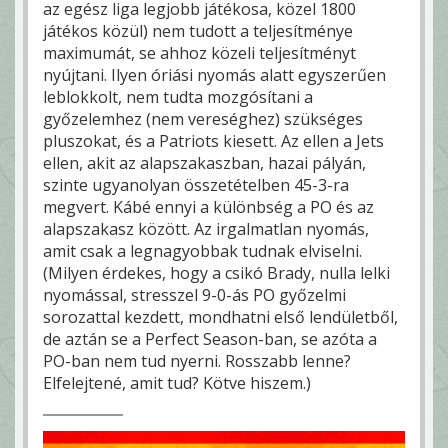
az egész liga legjobb játékosa, közel 1800
játékos közül) nem tudott a teljesítménye
maximumát, se ahhoz közeli teljesítményt
nyújtani. Ilyen óriási nyomás alatt egyszerűen
leblokkolt, nem tudta mozgósítani a
győzelemhez (nem vereséghez) szükséges
pluszokat, és a Patriots kiesett. Az ellen a Jets
ellen, akit az alapszakaszban, hazai pályán,
szinte ugyanolyan összetételben 45-3-ra
megvert. Kábé ennyi a különbség a PO és az
alapszakasz között. Az irgalmatlan nyomás,
amit csak a legnagyobbak tudnak elviselni.
(Milyen érdekes, hogy a csikó Brady, nulla lelki
nyomással, stresszel 9-0-ás PO győzelmi
sorozattal kezdett, mondhatni első lendületből,
de aztán se a Perfect Season-ban, se azóta a
PO-ban nem tud nyerni. Rosszabb lenne?
Elfelejtené, amit tud? Kötve hiszem.)