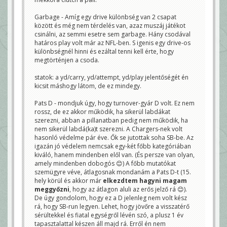
Garbage - Amíg egy drive különbség van 2 csapat
között és még nem térdelés van, azaz muszáj játékot
csinálni, az semmi esetre sem garbage. Hány csodával
határos play volt már az NFL-ben. S igenis egy drive-os
különbségnél hinni és ezáltal tenni kell érte, hogy
megtörténjen a csoda.
statok: a yd/carry, yd/attempt, yd/play jelentőségét én
kicsit máshogy látom, de ez mindegy.
Pats D - mondjuk úgy, hogy turnover-gyár D volt. Ez nem
rossz, de ez akkor működik, ha sikerül labdákat
szerezni, abban a pillanatban pedig nem működik, ha
nem sikerül labdá(ka)t szerezni. A Chargers-nek volt
hasonló védelme pár éve. Ők se jutottak soha SB-be. Az
igazán jó védelem nemcsak egy-két főbb kategóriában
kiváló, hanem mindenben elől van. (És persze van olyan,
amely mindenben dobogós 😊) A főbb mutatókat
szemügyre véve, átlagosnak mondanám a Pats D-t (15.
hely körül és akkor már
elkezdtem hagyni magam
meggyőzni
, hogy az átlagon aluli az erős jelző rá 😊).
De úgy gondolom, hogy ez a D jelenleg nem volt kész
rá, hogy SB-run legyen. Lehet, hogy jövőre a visszatérő
sérültekkel és fiatal egységről lévén szó, a plusz 1 év
tapasztalattal készen áll majd rá. Erről én nem