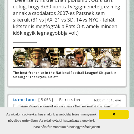
"Defense wins the Championship". Ott kizárt
dolog, hogy 3x30 ponttal végigmenetelj, ez még
annak a csodálatos 2007-es Patsnek sem
sikerült (31 vs JAX, 21 vs SD, 14 vs NYG - tehát
kétszer is megfogták a Pats O-t, amely minden
idők egyik legnagyobbja volt).
The best franchise in the National Football League! Six-pack in
SIXburgh! Thank you, Chief!
tomi-tomi
5 058
— Patriots fan
több mint 15 éve
Nem fogok pontról pontra reagálni, mi nyilvánvalóan
olyan emberek vagyunk, akik biztosan soha nem egy
Az oldalon cookie-kat használunk a weboldal teljesítményének
✖
meccset látunk. Elvégre ha már abban sem tudunk
növelése érdekében. Az oldal további használata a cookie-k
egyetérteni, hogy a Jets O a Patsre 28, a Steelers-re 17
pontot írt, akkor azt hiszem, a matekról is máshogy
használatára vonatkozó beleegyezését jelenti.
vélekedünk, nemhogy egy meccs szubjektív