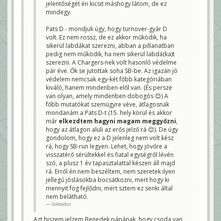
jelentőségét én kicsit máshogy látom, de ez
mindegy.
Pats D - mondjuk úgy, hogy turnover-gyár D
volt. Ez nem rossz, de ez akkor működik, ha
sikerül labdákat szerezni, abban a pillanatban
pedig nem működik, ha nem sikerül labdá(ka)t
szerezni. A Chargers-nek volt hasonló védelme
pár éve. Ők se jutottak soha SB-be. Az igazán jó
védelem nemcsak egy-két főbb kategóriában
kiváló, hanem mindenben elől van. (És persze
van olyan, amely mindenben dobogós 😊) A
főbb mutatókat szemügyre véve, átlagosnak
mondanám a Pats D-t (15. hely körül és akkor
már
elkezdtem hagyni magam meggyőzni
,
hogy az átlagon aluli az erős jelző rá 😊). De úgy
gondolom, hogy ez a D jelenleg nem volt kész
rá, hogy SB-run legyen. Lehet, hogy jövőre a
visszatérő sérültekkel és fiatal egységről lévén
szó, a plusz 1 év tapasztalattal készen áll majd
rá. Erről én nem beszéltem, nem szeretek ilyen
jellegű jóslásokba bocsátkozni, mert hogy ki
mennyit fog fejlődni, mert sztem ez senki által
nem belátható.
Soldados
Azt hiszem jelzem Benedek pápának, hogy csoda van