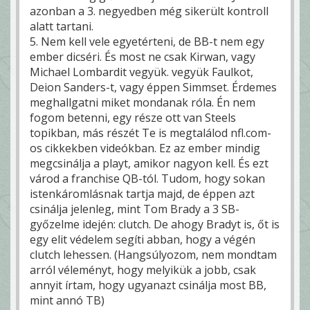
azonban a 3. negyedben még sikerült kontroll
alatt tartani.
5. Nem kell vele egyetérteni, de BB-t nem egy
ember dicséri. És most ne csak Kirwan, vagy
Michael Lombardit vegyük. vegyük Faulkot,
Deion Sanders-t, vagy éppen Simmset. Érdemes
meghallgatni miket mondanak róla. Én nem
fogom betenni, egy része ott van Steels
topikban, más részét Te is megtalálod nfl.com-
os cikkekben videókban. Ez az ember mindig
megcsinálja a playt, amikor nagyon kell. És ezt
várod a franchise QB-tól. Tudom, hogy sokan
istenkáromlásnak tartja majd, de éppen azt
csinálja jelenleg, mint Tom Brady a 3 SB-
győzelme idején: clutch. De ahogy Bradyt is, őt is
egy elit védelem segíti abban, hogy a végén
clutch lehessen. (Hangsúlyozom, nem mondtam
arról véleményt, hogy melyikük a jobb, csak
annyit írtam, hogy ugyanazt csinálja most BB,
mint annó TB)