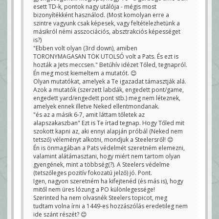
esett TD-k, pontok nagy utálója - mégis most
bizonyítékként használod. (Most komolyan erre a
szintre vagyunk csak képesek, vagy feltételezhetünk a
másikról némi asszociációs, absztrakciós képességet
is?)
"Ebben volt olyan (3rd down), amiben
TORONYMAGASAN TÖK UTOLSÓ volt a Pats. És ezt is
hozták a Jets meccsen." Betűhív idézet Tőled, tegnapról.
Én meg most kiemeltem a mutatót. 😊
Olyan mutatókat, amelyek a Te igazadat támasztják alá.
Azok a mutatók (szerzett labdák, engedett pont/game,
engedett yard/engedett pont stb.) meg nem léteznek,
amelyek ennek illetve Neked ellentmondanak.
"és az a másik 6-7, amit láttam tőletek az
alapszakaszban" Ezt is Te írtad tegnap. Hogy Tőled mit
szokott kapni az, aki ennyi alapján próbál (Neked nem
tetsző) véleményt alkotni, mondjuk a Steelersről! 😊
Én is önmagában a Pats védelmét szeretném elemezni,
valamint alátámasztani, hogy miért nem tartom olyan
gyengének, mint a többség(?). A Steelers védelme
(tetszőleges pozitív fokozatú jelző) jó. Pont.
Igen, nagyon szeretném ha kifejtenéd (és más is), hogy
mitől nem üres lózung a PO különlegessége!
Szerinted ha nem olvasnék Steelers topicot, meg
tudtam volna írni a 1449-es hozzászólás eredetileg nem
ide szánt részét? 😊