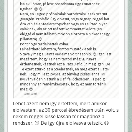
kialakulóban, jó lesz összehívnia egy zsinatot ez
ügyben. 😊 😉
Nem, én Téged próbáltalak parodizálni, ezek szerint
gyengén. Próbáld úgy olvasni, hogy tegnap reggel hat
óra van és a Steelers topicban vagy és Te írtad olyan
valakinek, aki az ott idézett kommentet küldte (és
eléggé el nem ítélhető módon elorozta a nickedet egy
pillanatra). 😊
Pont hogy térdelhettek volna.
Félreérthető lehettem, fontos mutatók ezek
is
.
S tavaly meg a Saints védelme volt hasonló. 😊 Igen, ezt
megértem, hogy Te nem tartod még SB run-ra
érdemesnek, késznek ezt a Pats Def-t. Én meg igen. De
Te ezért szurkolsz a Steelersnek, én meg ezért a Pats-
nek. Hogy mi lesz jövőre, az tényleg jóslás lenne. Mi
nyilvánvalóan hiszünk a Def. fejlődésében. Ti pedig
mindannyian reménykedjetek, hogy ez nem történik
meg! 😊
tomi-tomi
Lehet azért nem így értettem, mert amikor
elolvastam, az 30 perccel ébredésem után volt, s
nekem reggel kissé lassan tér magához a
rendszer. 😊 De így újra elolvasva tetszik. 😉