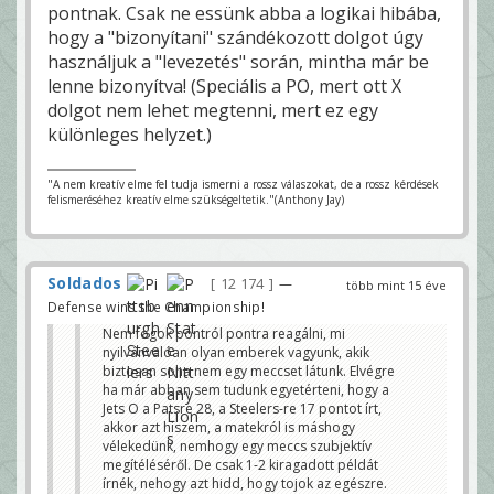
pontnak. Csak ne essünk abba a logikai hibába,
hogy a "bizonyítani" szándékozott dolgot úgy
használjuk a "levezetés" során, mintha már be
lenne bizonyítva! (Speciális a PO, mert ott X
dolgot nem lehet megtenni, mert ez egy
különleges helyzet.)
"A nem kreatív elme fel tudja ismerni a rossz válaszokat, de a rossz kérdések
felismeréséhez kreatív elme szükségeltetik."(Anthony Jay)
Soldados
12 174
—
több mint 15 éve
Defense wins the Championship!
Nem fogok pontról pontra reagálni, mi
nyilvánvalóan olyan emberek vagyunk, akik
biztosan soha nem egy meccset látunk. Elvégre
ha már abban sem tudunk egyetérteni, hogy a
Jets O a Patsre 28, a Steelers-re 17 pontot írt,
akkor azt hiszem, a matekról is máshogy
vélekedünk, nemhogy egy meccs szubjektív
megítéléséről. De csak 1-2 kiragadott példát
írnék, nehogy azt hidd, hogy tojok az egészre.