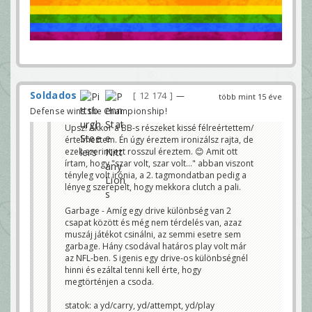
Soldados
12 174
—
több mint 15 éve
Defense wins the Championship!
Upsz! Akkor a BB-s részeket kissé félreértettem/
értelmeztem. Én úgy éreztem ironizálsz rajta, de
ezek szerint ezt rosszul éreztem. 😊 Amit ott
írtam, hogy "szar volt, szar volt..." abban viszont
tényleg volt irónia, a 2. tagmondatban pedig a
lényeg szerepelt, hogy mekkora clutch a pali.
Garbage - Amíg egy drive különbség van 2
csapat között és még nem térdelés van, azaz
muszáj játékot csinálni, az semmi esetre sem
garbage. Hány csodával határos play volt már
az NFL-ben. S igenis egy drive-os különbségnél
hinni és ezáltal tenni kell érte, hogy
megtörténjen a csoda.
statok: a yd/carry, yd/attempt, yd/play