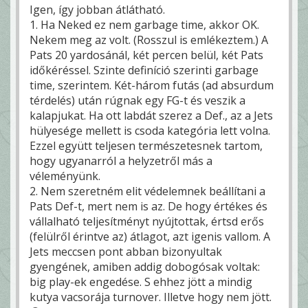
Igen, így jobban átlátható.
1. Ha Neked ez nem garbage time, akkor OK.
Nekem meg az volt. (Rosszul is emlékeztem.) A
Pats 20 yardosánál, két percen belül, két Pats
időkéréssel. Szinte definíció szerinti garbage
time, szerintem. Két-három futás (ad absurdum
térdelés) után rúgnak egy FG-t és veszik a
kalapjukat. Ha ott labdát szerez a Def., az a Jets
hülyesége mellett is csoda kategória lett volna.
Ezzel együtt teljesen természetesnek tartom,
hogy ugyanarról a helyzetről más a
véleményünk.
2. Nem szeretném elit védelemnek beállítani a
Pats Def-t, mert nem is az. De hogy értékes és
vállalható teljesítményt nyújtottak, értsd erős
(felülről érintve az) átlagot, azt igenis vallom. A
Jets meccsen pont abban bizonyultak
gyengének, amiben addig dobogósak voltak:
big play-ek engedése. S ehhez jött a mindig
kutya vacsorája turnover. Illetve hogy nem jött.