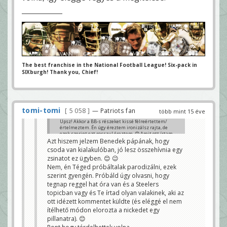
The best franchise in the National Football League! Six-pack in
SIXburgh! Thank you, Chief!
tomi-tomi
5 058
— Patriots fan
több mint 15 éve
Upsz! Akkor a BB-s részeket kissé félreértettem/
értelmeztem. Én úgy éreztem ironizálsz rajta, de
ezek szerint ezt rosszul éreztem. 😊 Amit ott írtam,
hogy "szar volt, szar volt..." abban viszont tényleg
Azt hiszem jelzem Benedek pápának, hogy
volt irónia, a 2. tagmondatban pedig a lényeg
csoda van kialakulóban, jó lesz összehívnia egy
szerepelt, hogy mekkora clutch a pali.
zsinatot ez ügyben. 😊 😉
Garbage - Amíg egy drive különbség van 2 csapat
Nem, én Téged próbáltalak parodizálni, ezek
között és még nem térdelés van, azaz muszáj
szerint gyengén. Próbáld úgy olvasni, hogy
játékot csinálni, az semmi esetre sem garbage.
Hány csodával határos play volt már az NFL-ben. S
tegnap reggel hat óra van és a Steelers
igenis egy drive-os különbségnél hinni és ezáltal
topicban vagy és Te írtad olyan valakinek, aki az
tenni kell érte, hogy megtörténjen a csoda.
ott idézett kommentet küldte (és eléggé el nem
statok: a yd/carry, yd/attempt, yd/play jelentőségét
ítélhető módon elorozta a nickedet egy
én kicsit máshogy látom, de ez mindegy.
pillanatra). 😊
Pats D - mondjuk úgy, hogy turnover-gyár D volt. Ez