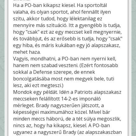
Ha a PO-ban kikapsz kiesel. Ha sportoltál
valaha, és olyan sportot, ahol fennállt ilyen
szitu, akkor tudod, hogy lélektanilag ez
mennyire más szituáció. Itt a gyengébb is tudja,
hogy "csak" ezt az egy meccset kell megnyernie,
és továbbjut, és az erősebb is tudja, hogy "csak"
egy hiba, és máris kukában egy jó alapszakasz,
mehet haza.
Vagyis, mondhatni, a PO-ban nem nyerni kell,
hanem nem szabad veszteni. (Ezért fontosabb
sokkal a Defense szerepe, de ennek
boncolgatásába most nem megyek bele, tuti
lesz, aki ezt megteszi.)
Mondok egy példát. Idén a Patriots alapszakasz
meccseken felállított 14-2-es imponáló
mérleget. Brady nagyszerűen játszott, a
képességei maximumához közel. Mivel bár
minden meccs háború, de a tét súlya megoszlik,
nincs az, hogy ha kikapsz, kiesel. A PO-ban
ugyanez a nagyszerű Brady (az alapszakaszban