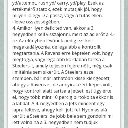
yd/attempt, rush yd/ carry, yd/play. Ezek az
értékmérő statok, ezek mutatják jól, hogy
milyen jó egy D a passz, vagy a futás ellen,
illetve összességében.
4. Amikor ilyen deficited van, akkor a 3.
negyedben kell visszajönni, mert az ad erőt a 4.-
re. Az előnyben lévőnek pedig ezt kell
megakadályoznia, de legalább a kontrollt
megtartania. A Ravens erre képtelen volt, hogy
megfogja, vagy legalább kordában tartsa a
Steelers-t, amely teljesen fejére nőtt, még csak
limitálnia sem sikerült. A Steelers ezzel
szemben, bár már láthatóan kissé kiengedett,
ahogy a Ravens is, de annyira azért képes volt,
hogy kontroll alatt tartsa a Jetset, ezt úgy érte
el, hogy több mint 10 percig birtokolta ekkor is
a labdát. A 4. negyedben a Jets mindent egy
lapra feltéve, ahogy kell, jött fel. Nyomás alá
került a Steelers, de jobb bele sem gondolni mi
lett volna ha a 3. negyedben nem tudjuk