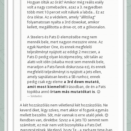
Hogyan öltük az órát? Amikor még reális esély
volt a nagy comebackre, azaz a 3. negyedben
több mint 10 percet volt nálunk a labda... Ez az
óra ölése. Az a védelem, amely "állítólag"
folyamatosan nyalta a 3rd dowokat, amikor
kellett, megállította a drive-ot, ott a gólvonalon.
A Steelers és Pats D elemzésébe meg nem
mennék bele, mert nagyon messzire vinne. Az
egyik Number One, és ennek megfelelő
teljesítményt nyújtott az eddigi 2 meccsen, a
Pats D pedig olyan középmezőny, sőt talán az
alatti volt idén (okaiba most sem mennék bele,
maradjon a Pats-fanok diskurzusa ez), és ennek
megfelelő teljesítményt is nyújtott a Jets ellen,
amely sajnálatoan kevés a SB-runhoz, ennek
pedig csak egy eleme
a 3rd down mutató,
amit most kiemeltél
írásodban, de én a Pats
topikba annó
írtam más mutatókat is
. 😉
Soldados
A két hozzászólás nem véletlenül két hozzászólás. Ne
keverd őket, légy szíves, mert akkor el fogunk egymás
mellett beszélni. Sőt, már vannak is erre utaló jelek. 😊
Rendben van, direktbe: Szvsz a 4. Jets TD semmit nem
számított, ez már nem volt bizonyítéka a Pats Def.
gyengeségének. Meglepő, hogy Te - a garbage time-ban