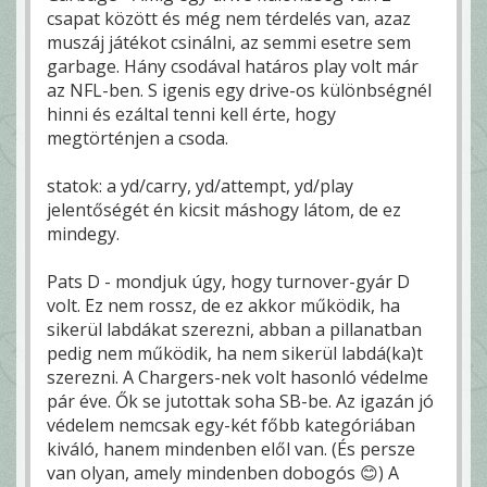
csapat között és még nem térdelés van, azaz
muszáj játékot csinálni, az semmi esetre sem
garbage. Hány csodával határos play volt már
az NFL-ben. S igenis egy drive-os különbségnél
hinni és ezáltal tenni kell érte, hogy
megtörténjen a csoda.
statok: a yd/carry, yd/attempt, yd/play
jelentőségét én kicsit máshogy látom, de ez
mindegy.
Pats D - mondjuk úgy, hogy turnover-gyár D
volt. Ez nem rossz, de ez akkor működik, ha
sikerül labdákat szerezni, abban a pillanatban
pedig nem működik, ha nem sikerül labdá(ka)t
szerezni. A Chargers-nek volt hasonló védelme
pár éve. Ők se jutottak soha SB-be. Az igazán jó
védelem nemcsak egy-két főbb kategóriában
kiváló, hanem mindenben elől van. (És persze
van olyan, amely mindenben dobogós 😊) A