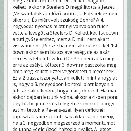
megtartani a kontrollt. De amikor nagyon
kellett, akkor a Steelers D megállította a Jetset.
(Visszautalok az előző pontra, a Patsnek ez nem
sikerült) És miért volt szükség Benre? A 4.
negyedes nyomás miatt nyilvánvalóan fülén
vette a levegőt a Steelers D. Kellett két 1st down
a tuti győzelemhez, mert a D már nem akart
visszamenni. (Persze ha nem sikerül ez a két 1st
down akkor sem biztos avereség, de az akár
necces is lehetett volna) De Ben nem adta meg
erre az esélyt, kétszer 3. downra passzolta meg,
amit meg kellett. Ezzel végetvetett a meccsnek.
Ez a 2 passz iszonyatosan kellett, mint ahogy az
is, hogy a 3. negyedben kontroll alatt legyen a
Jets annak ellenére, hogy már jobb volt. Ha már
akkor bajban lettünk volna, akkor a 4.-ben pont
úgy tűzbe jönnek és felégetnek minket, ahogy
azt mi tettük a Ravens-szel. Ilyen deficitnél
tapasztalataim szerint csak akkor van remény,
ha a 3. negyedben megszerzed a momentumot
és utána végig űzöd-hajtod a riválist. A Jetset