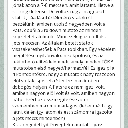
jónak azon a 7-8 meccsen, amit láttam), illetve a
scoring defense. De voltak nagyon aggasztó
statok, ráadásul értékmérő statokról
beszélünk, amiben utolsó negyedben volt a
Pats, ebből a 3rd down mutató az minden
képzeletet alulmúló. Mindezek igazolódtak a
Jets meccsen. Az általam betett statok
visszakereshetőek a Pats topikban. Egy védelem
megítélése nyilvánvalóan sokpólusú, és az
tekinthető elitvédelemnek, amely minden FŐBB
mutatóban első negyed/harmad/fél. Ez igaz pl a
4 konfdöntősre, hogy a mutatók nagy részében
elől voltak, speciel a Steelers mindenben
dobogós helyen. A Patsre ez nem igaz, volt,
amiben nagyon elől volt és volt, amiben nagyon
hátul. Ezért az összmegítélése az én
szememben maximum átlagos. (lehet máshogy
látni, de én így látom és ezt számomra igazolta
a Jets meccs mindenben)
3. az engedett yd lényegtelen mutató. pass