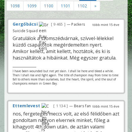
1098
1099
1100
1101
1102
»
Gergőbácsi
9 465
— Packers
több mint 15 éve
Suicide Squad
Gratulálok a szomszédvárnak, szívvel-lélekkel
küzdő csapatotok megérdemelten nyert.
Amikor kellett, amit kellett, hoztátok, és ki is
használtátok a hibáinkat. Még egyszer gratula.
I have been wounded but not yet slain. I shall lie here and bleed a while.
Then I shall rise and fight again. The title of champion may from time to time
fall to others more than ourselves, but the heart, the spirit, and the soul of
champions remain in Green Bay.
Ettemlevest
1 134
— Bears fan
több mint 15 éve
nos, fergeteges meccs volt, az első félidőben azt
gondoltam nagyon elvernek minket, főleg a
kihagyott 4th down után.. de aztán valami