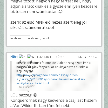
megváltozott. nagyon nagy tartást kell, hogy
adjon a srácoknak ez a győzelem! ilyen kezdésre
biztosan nem számítottam😊
szerk: az első MNF élő nézés azért elég jól
sikerált számomra! :cool:
touchdown..... touchdown, bears!!
Höri
32 136
— bútor
több mint 15 éve
Kicsit elsikkadtunk fölötte, de Cutler becsajozott. Íme a
hölgyről néhány fénykép, az apukája biztos büszke a
kicsi lányára.
http://www.chicagonow.com/blogs/jay-cutler-
superstar/2010/09/jay-cutler-cutie-kristin-cavallari-
vanity-fair-pictorial.html
füligjimmy
LOL bazzeg! 😀
Konquerornak nagy kedvence a csaj, azt hiszem
a Van Wilder III-ban tűnt fel neki.