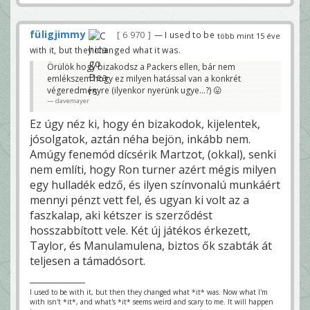
füligjimmy
6 970
— I used to be
több mint 15 éve
with it, but they changed what it was.
Örülök hogy bizakodsz a Packers ellen, bár nem
emlékszem hogy ez milyen hatással van a konkrét
végeredményre (ilyenkor nyerünk ugye...?) 😛
davemayer
Ez úgy néz ki, hogy én bizakodok, kijelentek,
jósolgatok, aztán néha bejön, inkább nem.
Amúgy fenemód dícsérik Martzot, (okkal), senki
nem említi, hogy Ron turner azért mégis milyen
egy hulladék edző, és ilyen színvonalú munkáért
mennyi pénzt vett fel, és ugyan ki volt az a
faszkalap, aki kétszer is szerződést
hosszabbított vele. Két új játékos érkezett,
Taylor, és Manulamulena, biztos ők szabták át
teljesen a támadósort.
I used to be with it, but then they changed what *it* was. Now what I'm
with isn't *it*, and what's *it* seems weird and scary to me. It will happen