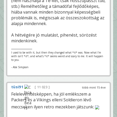
(nem használja a Te-ket, csak hosszúpasszt tud,
stb.) Remélhetőleg a támadófal fejlődőképes,
hiába vannak minden bizonnyal képességbeli
problémák is, mégiscsak az összeszokottság az
alapja mindennek.
A hétvégére jó mulatást, pihenést, sörözést
mindenkinek.
I used to be with it, but then they changed what *it* was. Now what I'm
with isn't *it*, and what's *it* seems weird and scary to me. It will happen
to you.
- Abe Simpson
tüsi91
11 023
több mint 15 éve
Felelevenítésképpen, ha jól emlékszem a
Packers és a Vikings elleni Soldieron lévő
meccseken ilyen retro mezekben játszunk: