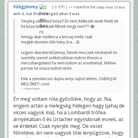
füligjimmy
6 970
— I used to be
több mint 15 éve
with it, but they changed what it was.
Tényleg azt hitted búza?! Én nem ítélkezek senki felett de
ha búza lenne csak RBnek megy nem??? 😂
Amúgy akár mekkora a kiscsaj melle csak
megkérdezném tőle hány óra... 😛
Legyen akaraterőd Jimmy, felvett meccsek nézésénél én
személy szerint sokkal jobban tudom élvezni a
meccshangulatot ha nem tudom az eredményt, feltéve
persze ha vissza tudod nézni.
Este a szendvicsre dupla annyi sajtot tettem, ZABÁLJUK
MEG ŐKET! :cool:
davemayer
Én meg voltam róla győződve, hogy az. Na,
engem aztán a melegség hidegen hagy (jahaj de
vicces vagyok ma), ha a Lombardi trófea
árnyékában ő és Urlacher egymásnak esnek, az
se érdekel. Csak nyerjék meg. De viccet
félretéve, én nem vagyok tőle lenyűgözve, hogy