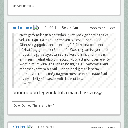
Sir Alex immortal
anfernee
466
— Bears fan
több mint 15 éve
Nézegettem kicsit a sorsolásunkat. Ma egy esetleges W-
vel 3-0 után utaznánk az erősen sebezhetőnek tűnő
Giantshez, azok után, az eddig 0-3 Carolina otthona is
húzható, majd itthon Seattle és Washington is nyerhető
meccs, hogy az bye után sorra kerülő Bills ellenit ne is
említsem. Tehát első 8 meccsünkből azt mondom egy 6-
2-t minimum kikellene innen hozni, ha a Cowboys elleni
meccset veszem alapul. Onnan pedig már lehetne
matekozni. De az még nagyon messze van.... Ráadásul
tavaly is félig rózsaszín volt 4 kör után...
tüsi91
úúúúúúúúú legyünk túl a main basszus😀
"Do or Do not. There is no try."
tüsi91
11 023
több mint 15 éve