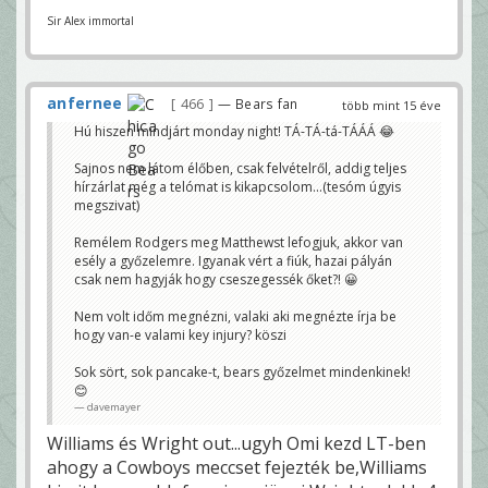
Sir Alex immortal
anfernee
466
— Bears fan
több mint 15 éve
Hú hiszen mindjárt monday night! TÁ-TÁ-tá-TÁÁÁ 😂
Sajnos nem látom élőben, csak felvételről, addig teljes
hírzárlat még a telómat is kikapcsolom...(tesóm úgyis
megszivat)
Remélem Rodgers meg Matthewst lefogjuk, akkor van
esély a győzelemre. Igyanak vért a fiúk, hazai pályán
csak nem hagyják hogy cseszegessék őket?! 😀
Nem volt időm megnézni, valaki aki megnézte írja be
hogy van-e valami key injury? köszi
Sok sört, sok pancake-t, bears győzelmet mindenkinek!
😊
davemayer
Williams és Wright out...ugyh Omi kezd LT-ben
ahogy a Cowboys meccset fejezték be,Williams