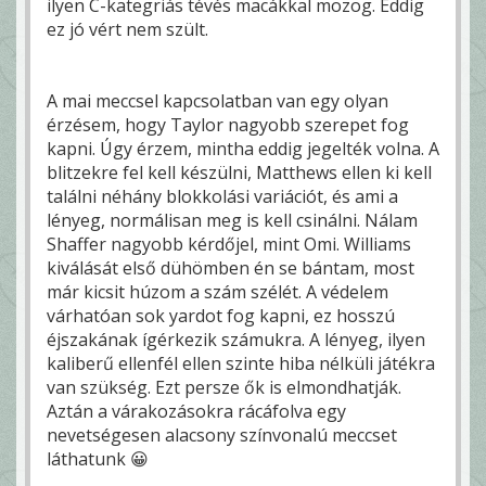
ilyen C-kategriás tévés macákkal mozog. Eddig
ez jó vért nem szült.
A mai meccsel kapcsolatban van egy olyan
érzésem, hogy Taylor nagyobb szerepet fog
kapni. Úgy érzem, mintha eddig jegelték volna. A
blitzekre fel kell készülni, Matthews ellen ki kell
találni néhány blokkolási variációt, és ami a
lényeg, normálisan meg is kell csinálni. Nálam
Shaffer nagyobb kérdőjel, mint Omi. Williams
kiválását első dühömben én se bántam, most
már kicsit húzom a szám szélét. A védelem
várhatóan sok yardot fog kapni, ez hosszú
éjszakának ígérkezik számukra. A lényeg, ilyen
kaliberű ellenfél ellen szinte hiba nélküli játékra
van szükség. Ezt persze ők is elmondhatják.
Aztán a várakozásokra rácáfolva egy
nevetségesen alacsony színvonalú meccset
láthatunk 😀