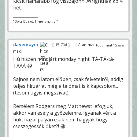
kicsit hamarabb fog visszajönni,Wrightnak kb 4
hét...
"Do or Do not. There is no try."
davemayer
15 704
— "Grammar
több mint 15 éve
maci"
Hú hiszen mindjárt monday night! TÁ-TÁ-tá-
TÁÁÁ 😂
Sajnos nem látom élőben, csak felvételről, addig
teljes hírzárlat még a telómat is kikapcsolom...
(tesóm úgyis megszivat)
Remélem Rodgers meg Matthewst lefogjuk,
akkor van esély a győzelemre. Igyanak vért a
fiúk, hazai pályán csak nem hagyják hogy
cseszegessék őket?! 😀