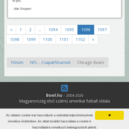
to you.
- Abe Simpson
«
1
2
...
1094
1095
1096
1097
1098
1099
1100
1101
1102
»
Fórum
NFL - Csapatfórumok
Chicago Bears
Bowl.hu
-
2004-2026
Magyarország első számú amerikai futball oldala
19
online felhasználó
Az oldalon cookie-kat használunk a weboldal teljesítményének
✖
Minden jog fenntartva. Írott anyagok újraközlése csak a szerző
növelése érdekében. Az oldal további használata a cookie-k
engedélyével.
használatára vonatkozó beleegyezését jelenti.