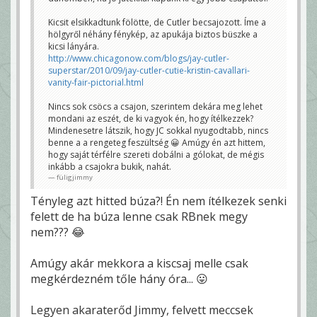
Kicsit elsikkadtunk fölötte, de Cutler becsajozott. Íme a
hölgyről néhány fénykép, az apukája biztos büszke a
kicsi lányára.
http://www.chicagonow.com/blogs/jay-cutler-
superstar/2010/09/jay-cutler-cutie-kristin-cavallari-
vanity-fair-pictorial.html
Nincs sok csöcs a csajon, szerintem dekára meg lehet
mondani az eszét, de ki vagyok én, hogy ítélkezzek?
Mindenesetre látszik, hogy JC sokkal nyugodtabb, nincs
benne a a rengeteg feszültség 😀 Amúgy én azt hittem,
hogy saját térfélre szereti dobálni a gólokat, de mégis
inkább a csajokra bukik, nahát.
füligjimmy
Tényleg azt hitted búza?! Én nem ítélkezek senki
felett de ha búza lenne csak RBnek megy
nem??? 😂
Amúgy akár mekkora a kiscsaj melle csak
megkérdezném tőle hány óra... 😛
Legyen akaraterőd Jimmy, felvett meccsek