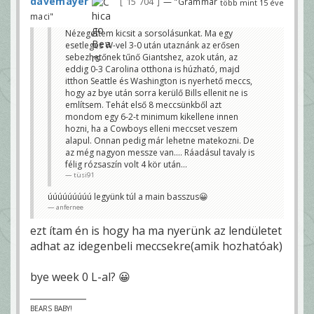
davemayer
15 704
— "Grammar
több mint 15 éve
maci"
Nézegettem kicsit a sorsolásunkat. Ma egy
esetleges W-vel 3-0 után utaznánk az erősen
sebezhetőnek tűnő Giantshez, azok után, az
eddig 0-3 Carolina otthona is húzható, majd
itthon Seattle és Washington is nyerhető meccs,
hogy az bye után sorra kerülő Bills ellenit ne is
említsem. Tehát első 8 meccsünkből azt
mondom egy 6-2-t minimum kikellene innen
hozni, ha a Cowboys elleni meccset veszem
alapul. Onnan pedig már lehetne matekozni. De
az még nagyon messze van.... Ráadásul tavaly is
félig rózsaszín volt 4 kör után...
tüsi91
úúúúúúúúú legyünk túl a main basszus😀
anfernee
ezt ítam én is hogy ha ma nyerünk az lendületet
adhat az idegenbeli meccsekre(amik hozhatóak)
bye week 0 L-al? 😀
BEARS BABY!