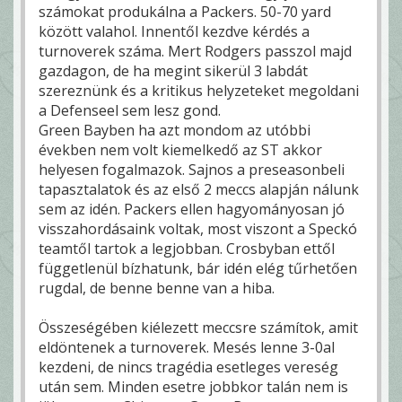
számokat produkálna a Packers. 50-70 yard
között valahol. Innentől kezdve kérdés a
turnoverek száma. Mert Rodgers passzol majd
gazdagon, de ha megint sikerül 3 labdát
szereznünk és a kritikus helyzeteket megoldani
a Defenseel sem lesz gond.
Green Bayben ha azt mondom az utóbbi
években nem volt kiemelkedő az ST akkor
helyesen fogalmazok. Sajnos a preseasonbeli
tapasztalatok és az első 2 meccs alapján nálunk
sem az idén. Packers ellen hagyományosan jó
visszahordásaink voltak, most viszont a Speckó
teamtől tartok a legjobban. Crosbyban ettől
függetlenül bízhatunk, bár idén elég tűrhetően
rugdal, de benne benne van a hiba.
Összeségében kiélezett meccsre számítok, amit
eldöntenek a turnoverek. Mesés lenne 3-0al
kezdeni, de nincs tragédia esetleges vereség
után sem. Minden esetre jobbkor talán nem is