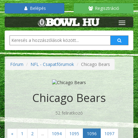
Belépés
Regisztráció
Fórum
NFL - Csapatfórumok
Chicago Bears
Chicago Bears
52 feliratkozó
«
1
2
...
1094
1095
1096
1097