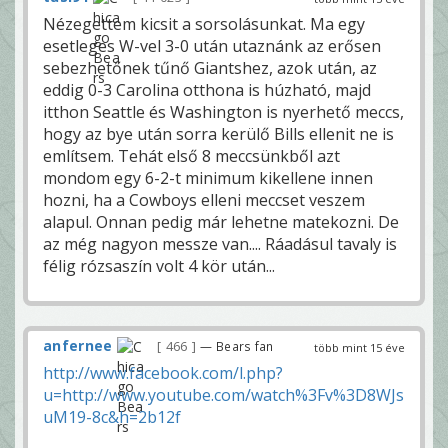
Nézegettem kicsit a sorsolásunkat. Ma egy
esetleges W-vel 3-0 után utaznánk az erősen
sebezhetőnek tűnő Giantshez, azok után, az
eddig 0-3 Carolina otthona is húzható, majd
itthon Seattle és Washington is nyerhető meccs,
hogy az bye után sorra kerülő Bills ellenit ne is
említsem. Tehát első 8 meccsünkből azt
mondom egy 6-2-t minimum kikellene innen
hozni, ha a Cowboys elleni meccset veszem
alapul. Onnan pedig már lehetne matekozni. De
az még nagyon messze van.... Ráadásul tavaly is
félig rózsaszín volt 4 kör után...
anfernee
466
— Bears fan
több mint 15 éve
http://www.facebook.com/l.php?
u=http://www.youtube.com/watch%3Fv%3D8WJs
uM19-8c&h=2b12f