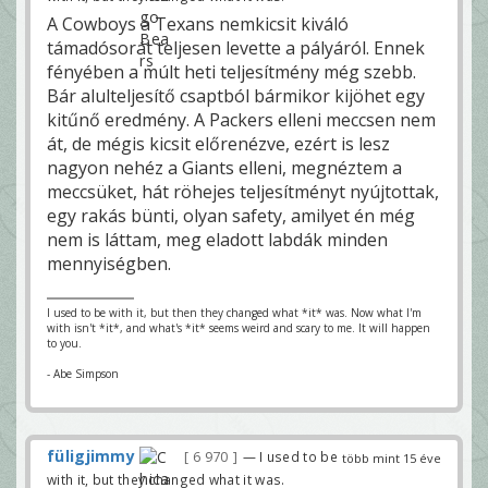
A Cowboys a Texans nemkicsit kiváló
támadósorát teljesen levette a pályáról. Ennek
fényében a múlt heti teljesítmény még szebb.
Bár alulteljesítő csaptból bármikor kijöhet egy
kitűnő eredmény. A Packers elleni meccsen nem
át, de mégis kicsit előrenézve, ezért is lesz
nagyon nehéz a Giants elleni, megnéztem a
meccsüket, hát röhejes teljesítményt nyújtottak,
egy rakás bünti, olyan safety, amilyet én még
nem is láttam, meg eladott labdák minden
mennyiségben.
I used to be with it, but then they changed what *it* was. Now what I'm
with isn't *it*, and what's *it* seems weird and scary to me. It will happen
to you.
- Abe Simpson
füligjimmy
6 970
— I used to be
több mint 15 éve
with it, but they changed what it was.