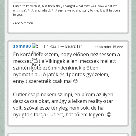
I used to be with it, but then they changed what *it* was. Now what I'm
with isn't *it*, and what's *it* seems weird and scary to me. It will happen
to you.
- Abe Simpson
soma80
1 422
— Bears fan
több mint 15 éve
Én korán lefekszem, hogy élőben nézhessem a
meccset. Ezt a Vikingek elleni meccsek mellett
szintén kötelező mindenkinek élőben
nyomatnia... Jó játék és 1pontos győzelem,
ennyit szeretnék csak ma! 😊
Cutler csaja nekem szimpi, én bírom az ilyen
deszka csajokat, amúgy a lelkem reality-star
volt, szóval esze tényleg nem sok, de ha
nyugton tartja Cutlert, hát tőlem legyen...😊