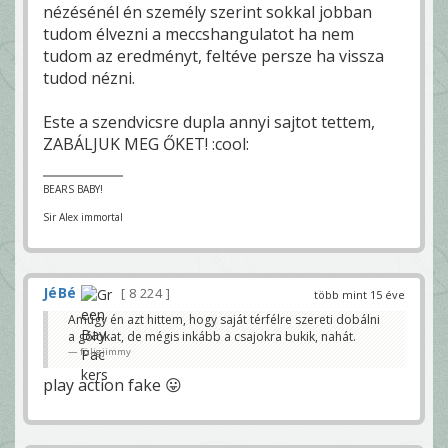
nézésénél én személy szerint sokkal jobban
tudom élvezni a meccshangulatot ha nem
tudom az eredményt, feltéve persze ha vissza
tudod nézni.
Este a szendvicsre dupla annyi sajtot tettem,
ZABÁLJUK MEG ŐKET! :cool:
BEARS BABY!
Sir Alex immortal
JéBé
8 224
több mint 15 éve
Amúgy én azt hittem, hogy saját térfélre szereti dobálni
a gólokat, de mégis inkább a csajokra bukik, nahát.
füligjimmy
play action fake 😛