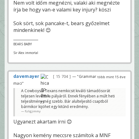
Nem volt időm megnézni, valaki aki megnézte
írja be hogy van-e valami key injury? köszi
Sok sört, sok pancake-t, bears győzelmet
mindenkinek! 😊
BEARS BABY!
Sir Alex immortal
davemayer
15 704
— "Grammar
több mint 15 éve
maci"
A Cowboys a Texans nemkicsit kiváló támadósorát
teljesen levette a pályáról. Ennek fényében a múlt heti
teljesítmény még szebb. Bár alulteljesítő csaptból
bármikor kijöhet egy kitűnő eredmény.
füligjimmy
Ugyanezt akartam írni 😊
Nagyon kemény meccsre számítok a MNF