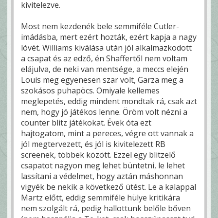
kivitelezve.
Most nem kezdenék bele semmiféle Cutler-
imádásba, mert ezért hozták, ezért kapja a nagy
lóvét. Williams kiválása után jól alkalmazkodott
a csapat és az edző, én Shaffertől nem voltam
elájulva, de neki van mentsége, a meccs elején
Louis meg egyenesen szar volt, Garza meg a
szokásos puhapöcs. Omiyale kellemes
meglepetés, eddig mindent mondtak rá, csak azt
nem, hogy jó játékos lenne. Öröm volt nézni a
counter blitz játékokat. Évek óta ezt
hajtogatom, mint a pereces, végre ott vannak a
jól megtervezett, és jól is kivitelezett RB
screenek, többek között. Ezzel egy blitzelő
csapatot nagyon meg lehet büntetni, le lehet
lassítani a védelmet, hogy aztán máshonnan
vigyék be nekik a következő ütést. Le a kalappal
Martz előtt, eddig semmiféle hülye kritikára
nem szolgált rá, pedig hallottunk belőle bőven