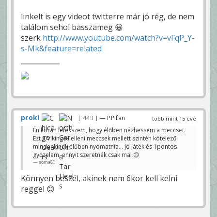
linkelt is egy videot twitterre már jó rég, de nem
találom sehol basszameg 😀
szerk
http://www.youtube.com/watch?v=vFqP_Y-
s-Mk&feature=related
proki
443
— PP fan
több mint 15 éve
Én korán lefekszem, hogy élőben nézhessem a meccset.
Ezt a Vikingek elleni meccsek mellett szintén kötelező
mindenkinek élőben nyomatnia... Jó játék és 1pontos
győzelem, ennyit szeretnék csak ma! 😊
soma80
Könnyen beszél, akinek nem 6kor kell kelni
reggel 😊