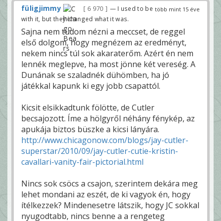
füligjimmy
6 970
— I used to be
több mint 15 éve
with it, but they changed what it was.
Sajna nem tudom nézni a meccset, de reggel
első dolgom, hogy megnézem az eredményt,
nekem nincs túl sok akaraterőm. Azért én nem
lennék meglepve, ha most jönne két vereség. A
Dunának se szaladnék dühömben, ha jó
játékkal kapunk ki egy jobb csapattól.
Kicsit elsikkadtunk fölötte, de Cutler
becsajozott. Íme a hölgyről néhány fénykép, az
apukája biztos büszke a kicsi lányára.
http://www.chicagonow.com/blogs/jay-cutler-
superstar/2010/09/jay-cutler-cutie-kristin-
cavallari-vanity-fair-pictorial.html
Nincs sok csöcs a csajon, szerintem dekára meg
lehet mondani az eszét, de ki vagyok én, hogy
ítélkezzek? Mindenesetre látszik, hogy JC sokkal
nyugodtabb, nincs benne a a rengeteg