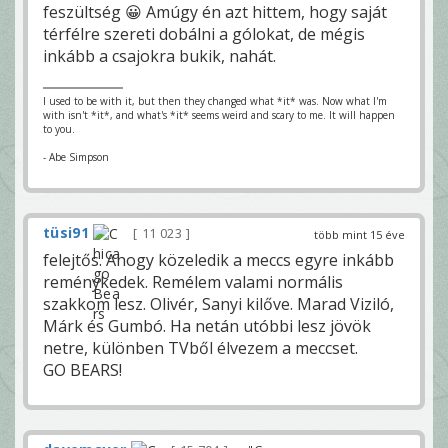
feszültség 😀 Amúgy én azt hittem, hogy saját
térfélre szereti dobálni a gólokat, de mégis
inkább a csajokra bukik, nahát.
I used to be with it, but then they changed what *it* was. Now what I'm
with isn't *it*, and what's *it* seems weird and scary to me. It will happen
to you.
- Abe Simpson
tüsi91
11 023
több mint 15 éve
felejtős. Ahogy közeledik a meccs egyre inkább
reménykedek. Remélem valami normális
szakkom lesz. Olivér, Sanyi kilőve. Marad Viziló,
Márk és Gumbó. Ha netán utóbbi lesz jövök
netre, különben TVből élvezem a meccset.
GO BEARS!