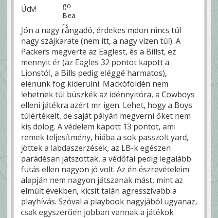
Üdv!
Jön a nagy rangadó, érdekes mdon nincs túl
nagy szájkarate (nem itt, a nagy vizen túl). A
Packers megverte az Eaglest, és a Billst, ez
mennyit ér (az Eagles 32 pontot kapott a
Lionstól, a Bills pedig eléggé harmatos),
elenünk fog kiderülni. Mackóföldén nem
lehetnek túl büszkék az idénnyitóra, a Cowboys
elleni játékra azért mr igen. Lehet, hogy a Boys
túlértékelt, de saját pályán megverni őket nem
kis dolog. A védelem kapott 13 pontot, ami
remek teljesítmény, hiába a sok passzolt yard,
jöttek a labdaszerzések, az LB-k egészen
parádésan játszottak, a védőfal pedig legalább
futás ellen nagyon jó volt. Az én észrevételeim
alapján nem nagyon játszanak mást, mint az
elmúlt években, kicsit talán agresszívabb a
playhívás. Szóval a playbook nagyjából ugyanaz,
csak egyszerűen jobban vannak a játékok