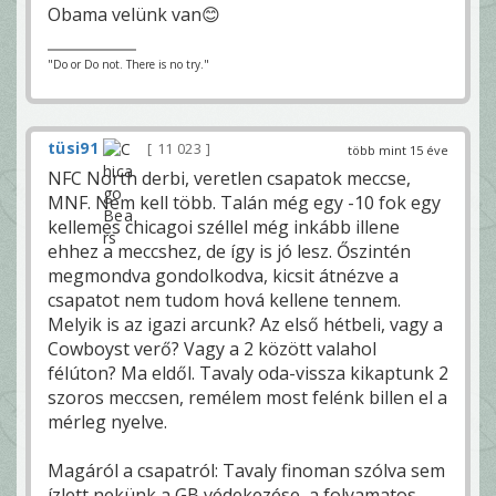
Obama velünk van😊
"Do or Do not. There is no try."
tüsi91
11 023
több mint 15 éve
NFC North derbi, veretlen csapatok meccse,
MNF. Nem kell több. Talán még egy -10 fok egy
kellemes chicagoi széllel még inkább illene
ehhez a meccshez, de így is jó lesz. Őszintén
megmondva gondolkodva, kicsit átnézve a
csapatot nem tudom hová kellene tennem.
Melyik is az igazi arcunk? Az első hétbeli, vagy a
Cowboyst verő? Vagy a 2 között valahol
félúton? Ma eldől. Tavaly oda-vissza kikaptunk 2
szoros meccsen, remélem most felénk billen el a
mérleg nyelve.
Magáról a csapatról: Tavaly finoman szólva sem
ízlett nekünk a GB védekezése, a folyamatos