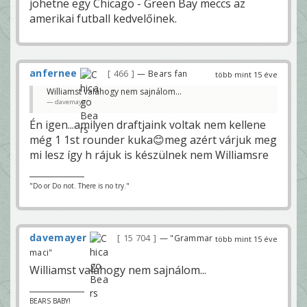
jöhetne egy Chicago - Green Bay meccs az
amerikai futball kedvelőinek.
anfernee
466
— Bears fan
több mint 15 éve
Williamst valahogy nem sajnálom...
davemayer
Én igen...amilyen draftjaink voltak nem kellene
még 1 1st rounder kuka😊meg azért várjuk meg
mi lesz így h rájuk is készülnek nem Williamsre
"Do or Do not. There is no try."
davemayer
15 704
— "Grammar
több mint 15 éve
maci"
Williamst valahogy nem sajnálom...
BEARS BABY!