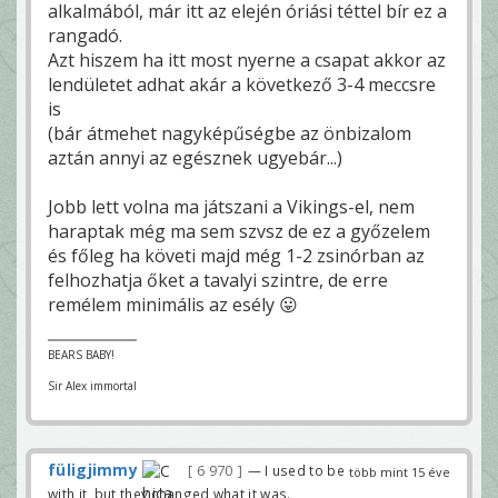
alkalmából, már itt az elején óriási téttel bír ez a
rangadó.
Azt hiszem ha itt most nyerne a csapat akkor az
lendületet adhat akár a következő 3-4 meccsre
is
(bár átmehet nagyképűségbe az önbizalom
aztán annyi az egésznek ugyebár...)
Jobb lett volna ma játszani a Vikings-el, nem
haraptak még ma sem szvsz de ez a győzelem
és főleg ha követi majd még 1-2 zsinórban az
felhozhatja őket a tavalyi szintre, de erre
remélem minimális az esély 😛
BEARS BABY!
Sir Alex immortal
füligjimmy
6 970
— I used to be
több mint 15 éve
with it, but they changed what it was.