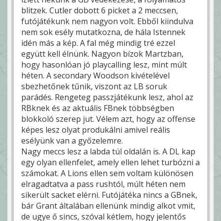
blitzek. Cutler dobott 6 picket a 2 meccsen,
futójátékunk nem nagyon volt. Ebből kiindulva
nem sok esély mutatkozna, de hála Istennek
idén más a kép. A fal még mindig tré ezzel
együtt kell élnünk. Nagyon bízok Martzban,
hogy hasonlóan jó playcalling lesz, mint múlt
héten. A secondary Woodson kivételével
sbezhetőnek tűnik, viszont az LB soruk
parádés. Rengeteg passzjátékunk lesz, ahol az
RBknek és az aktuális FBnek többségben
blokkoló szerep jut. Vélem azt, hogy az offense
képes lesz olyat produkálni amivel reális
esélyünk van a győzelemre.
Nagy meccs lesz a labda túl oldalán is. A DL kap
egy olyan ellenfelet, amely ellen lehet turbózni a
számokat. A Lions ellen sem voltam különösen
elragadtatva a pass rushtól, múlt héten nem
sikerült sacket elérni. Futójátéka nincs a GBnek,
bár Grant általában ellenünk mindig alkot vmit,
de ugye ő sincs, szóval kétlem, hogy jelentős