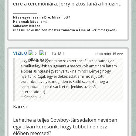
erre a ceremóniára, Jerry biztosítaná a limuzint.
Nézz egyenesen előre. Mi van ott?
Ha annak látod, ami,
Sohasem hibázol.
(Bassui Tokusho zen mester tanácsa a Line of Scrimmage-en)
VIZILÓ
243
több mint 15 éve
Ugy látszik hogy nem hozok szerencsét a csapatnak,az
elmúlt négy évben ugyanis 4 meccs volt amit nem láttam
élőben,mind a négyet nyertük,na mind1.Lényeg hogy
nyertünk.(Csak egy érdekes adat ami most jutott
eszembe,tavaly is meg idén is Ratlif szerezte meg a
szezonban az első sack-et és Jenkins az első
interception-t)
Cowboykarcsi
Karcsi!
Lehetne a teljes Cowboy-társadalom nevében
egy olyan kérésünk, hogy többet ne nézz
élőben meccset!?