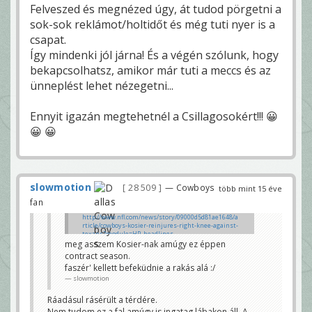
Felveszed és megnézed úgy, át tudod pörgetni a
sok-sok reklámot/holtidőt és még tuti nyer is a
csapat.
Így mindenki jól járna! És a végén szólunk, hogy
bekapcsolhatsz, amikor már tuti a meccs és az
ünneplést lehet nézegetni...
Ennyit igazán megtehetnél a Csillagosokért!!! 😀
😀 😀
slowmotion
28 509
— Cowboys
több mint 15 éve
fan
http://www.nfl.com/news/story/09000d5d81ae1648/a
rticle/cowboys-kosier-reinjures-right-knee-against-
texans?module=HP_headlines
Kosier 4 hét szevasz!
meg asszem Kosier-nak amúgy ez éppen
Jövőre kell draftolni egy kezdő guardot de inkább
contract season.
kettőt mert Kosier állandóan sérült Davis meg már
faszér' kellett befeküdnie a rakás alá :/
harmincx lesz
Blevi
slowmotion
Ráadásul rásérült a térdére.
Nem tudom ez a fal amúgy is ingatag lábakon áll. A