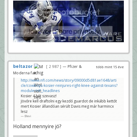
beltazor
2 987
— Pfizer &
több mint 15 éve
Moderna fan
http://www.nfl.com/news/story/09000d5d81ae1648/arti
cle/cowboys-kosier-reinjures-right-knee-against-texans?
module=HP_headlines
Kosier 4 hét szevasz!
Jövőre kell draftolni egy kezdő guardot de inkább kettőt
mert Kosier állandóan sérült Davis meg már harmincx
lesz
Blevi
Holland mennyire jó?