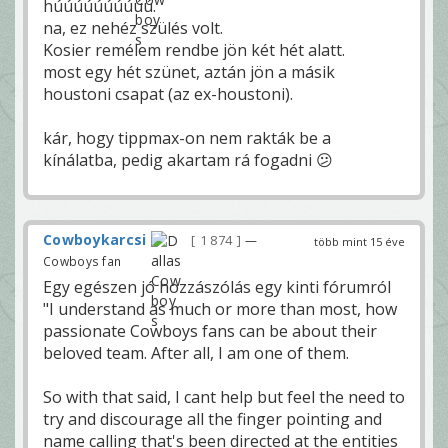
húúúúúúúúúú.
na, ez nehéz szülés volt.
Kosier remélem rendbe jön két hét alatt.
most egy hét szünet, aztán jön a másik
houstoni csapat (az ex-houstoni).
kár, hogy tippmax-on nem rakták be a
kínálatba, pedig akartam rá fogadni 😕
Cowboykarcsi
1 874
—
több mint 15 éve
Cowboys fan
Egy egészen jó hozzászólás egy kinti fórumról
"I understand as much or more than most, how
passionate Cowboys fans can be about their
beloved team. After all, I am one of them.
So with that said, I cant help but feel the need to
try and discourage all the finger pointing and
name calling that's been directed at the entities