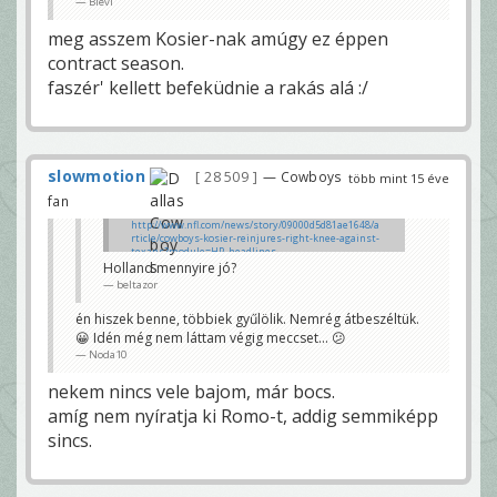
Blevi
meg asszem Kosier-nak amúgy ez éppen
contract season.
faszér' kellett befeküdnie a rakás alá :/
slowmotion
28 509
— Cowboys
több mint 15 éve
fan
http://www.nfl.com/news/story/09000d5d81ae1648/a
rticle/cowboys-kosier-reinjures-right-knee-against-
texans?module=HP_headlines
Kosier 4 hét szevasz!
Holland mennyire jó?
Jövőre kell draftolni egy kezdő guardot de inkább
beltazor
kettőt mert Kosier állandóan sérült Davis meg már
harmincx lesz
én hiszek benne, többiek gyűlölik. Nemrég átbeszéltük.
Blevi
😀 Idén még nem láttam végig meccset... 😕
Noda10
nekem nincs vele bajom, már bocs.
amíg nem nyíratja ki Romo-t, addig semmiképp
sincs.