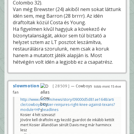
Colombo 32).
Van még Brewster (24) akiből nem sokat láttunk
idén sem, meg Barron (28 brrrr). Az idén
draftoltak közül Costa és Young.
Ha figyelmen kívűl hagyjuk a kövekező év
bizonytalanságát, akkor sem túl biztató a
helyzet sztem az LT posztot leszámítva,
restaurálásra szorulunk, nem csak a koruk
hanem a mutatott játék alapján is. Most
hétvégén volt idén a legjobb ez a csapatrész.
slowmotion
28 509
— Cowboys
több mint 15 éve
fan
http://www.nfl.com/news/story/09000d5d81ae1648/arti
cle/cowboys-kosier-reinjures-right-knee-against-texans?
module=HP_headlines
Kosier 4 hét szevasz!
Jövőre kell draftolni egy kezdő guardot de inkább kettőt
mert Kosier állandóan sérült Davis meg már harmincx
lesz