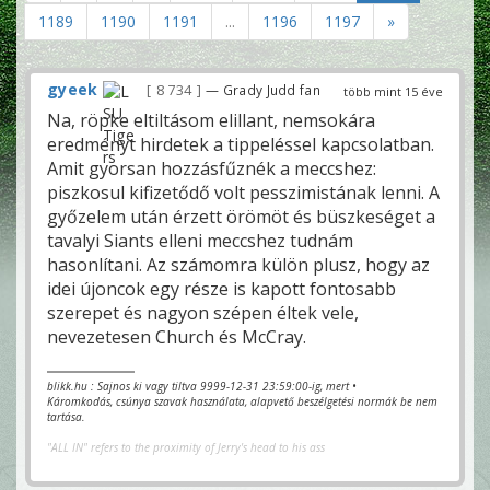
1189
1190
1191
...
1196
1197
»
gyeek
8 734
— Grady Judd fan
több mint 15 éve
Na, röpke eltiltásom elillant, nemsokára
eredményt hirdetek a tippeléssel kapcsolatban.
Amit gyorsan hozzásfűznék a meccshez:
piszkosul kifizetődő volt pesszimistának lenni. A
győzelem után érzett örömöt és büszkeséget a
tavalyi Siants elleni meccshez tudnám
hasonlítani. Az számomra külön plusz, hogy az
idei újoncok egy része is kapott fontosabb
szerepet és nagyon szépen éltek vele,
nevezetesen Church és McCray.
blikk.hu : Sajnos ki vagy tiltva 9999-12-31 23:59:00-ig, mert •
Káromkodás, csúnya szavak használata, alapvető beszélgetési normák be nem
tartása.
"ALL IN" refers to the proximity of Jerry's head to his ass