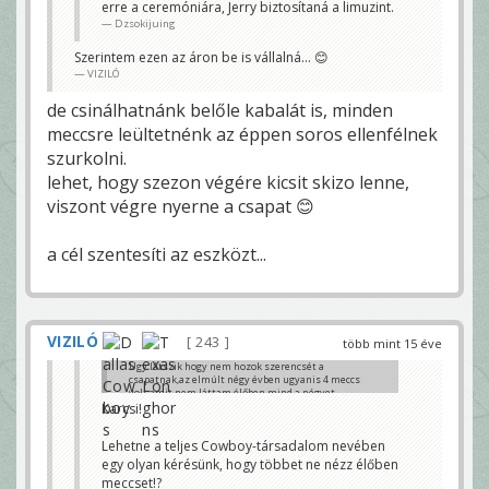
erre a ceremóniára, Jerry biztosítaná a limuzint.
ünneplést lehet nézegetni...
Dzsokijuing
Ennyit igazán megtehetnél a Csillagosokért!!! 😀 😀
😀
Szerintem ezen az áron be is vállalná... 😊
VIZILÓ
VIZILÓ
de csinálhatnánk belőle kabalát is, minden
meccsre leültetnénk az éppen soros ellenfélnek
szurkolni.
lehet, hogy szezon végére kicsit skizo lenne,
viszont végre nyerne a csapat 😊
a cél szentesíti az eszközt...
VIZILÓ
243
több mint 15 éve
Ugy látszik hogy nem hozok szerencsét a
csapatnak,az elmúlt négy évben ugyanis 4 meccs
volt amit nem láttam élőben,mind a négyet
nyertük,na mind1.Lényeg hogy nyertünk.(Csak egy
Karcsi!
érdekes adat ami most jutott eszembe,tavaly is
meg idén is Ratlif szerezte meg a szezonban az első
Lehetne a teljes Cowboy-társadalom nevében
sack-et és Jenkins az első interception-t)
Cowboykarcsi
egy olyan kérésünk, hogy többet ne nézz élőben
meccset!?