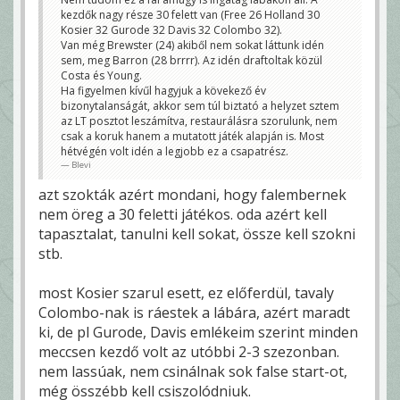
kezdők nagy része 30 felett van (Free 26 Holland 30
Kosier 32 Gurode 32 Davis 32 Colombo 32).
Van még Brewster (24) akiből nem sokat láttunk idén
sem, meg Barron (28 brrrr). Az idén draftoltak közül
Costa és Young.
Ha figyelmen kívűl hagyjuk a kövekező év
bizonytalanságát, akkor sem túl biztató a helyzet sztem
az LT posztot leszámítva, restaurálásra szorulunk, nem
csak a koruk hanem a mutatott játék alapján is. Most
hétvégén volt idén a legjobb ez a csapatrész.
Blevi
azt szokták azért mondani, hogy falembernek
nem öreg a 30 feletti játékos. oda azért kell
tapasztalat, tanulni kell sokat, össze kell szokni
stb.
most Kosier szarul esett, ez előferdül, tavaly
Colombo-nak is ráestek a lábára, azért maradt
ki, de pl Gurode, Davis emlékeim szerint minden
meccsen kezdő volt az utóbbi 2-3 szezonban.
nem lassúak, nem csinálnak sok false start-ot,
még összébb kell csiszolódniuk.