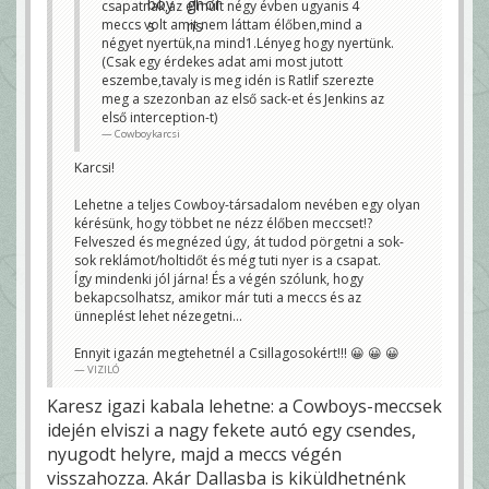
csapatnak,az elmúlt négy évben ugyanis 4
meccs volt amit nem láttam élőben,mind a
négyet nyertük,na mind1.Lényeg hogy nyertünk.
(Csak egy érdekes adat ami most jutott
eszembe,tavaly is meg idén is Ratlif szerezte
meg a szezonban az első sack-et és Jenkins az
első interception-t)
Cowboykarcsi
Karcsi!
Lehetne a teljes Cowboy-társadalom nevében egy olyan
kérésünk, hogy többet ne nézz élőben meccset!?
Felveszed és megnézed úgy, át tudod pörgetni a sok-
sok reklámot/holtidőt és még tuti nyer is a csapat.
Így mindenki jól járna! És a végén szólunk, hogy
bekapcsolhatsz, amikor már tuti a meccs és az
ünneplést lehet nézegetni...
Ennyit igazán megtehetnél a Csillagosokért!!! 😀 😀 😀
VIZILÓ
Karesz igazi kabala lehetne: a Cowboys-meccsek
idején elviszi a nagy fekete autó egy csendes,
nyugodt helyre, majd a meccs végén
visszahozza. Akár Dallasba is kiküldhetnénk