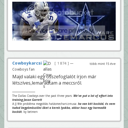
Cowboykarcsi
1 874
—
több mint 15 éve
Cowboys fan
Majd valaki egy összefoglalót írjon már
létszíves,lemaradtam a meccsről.
The Dallas Cowboys over the past three years:
We've put a lot of effort into
training Jason Garrett
A JJ féle probléma megoldás hatásmechanizmusa:
ha van két kockád, és nem
tudod begyömöszölni őket a kerek lyukba, akkor hozz egy harmadik
kockát.
by betmen