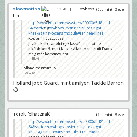
slowmotion
28 509
— Cowboys
több mint 15 éve
fan
http://www.nfl.com/news/story/09000d5d81ae1
648/article/cowboys-kosier-reinjures-right-
knee-against-texans?module=HP_headlines
Kosier 4 hét szevasz!
Jövőre kell draftolni egy kezdő guardot de
inkább kettőt mert Kosier állandóan sérült Davis
meg már harmincx lesz
Blevi
Holland mennyire jó?
beltazor
Holland jobb Guard, mint amilyen Tackle Barron
😊
Törölt felhasználó
több mint 15 éve
http://www.nfl.com/news/story/09000d5d81ae1
648/article/cowboys-kosier-reinjures-right-
knee-against-texans?module=HP_headlines