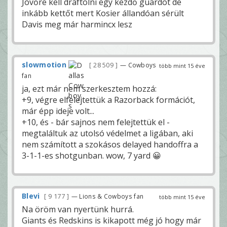
Jövőre kell draftolni egy kezdő guardot de
inkább kettőt mert Kosier állandóan sérült
Davis meg már harmincx lesz
slowmotion
28 509
— Cowboys
több mint 15 éve
fan
ja, ezt már nem szerkesztem hozzá:
+9, végre elfelejtettük a Razorback formációt,
már épp ideje volt...
+10, és - bár sajnos nem felejtettük el -
megtaláltuk az utolsó védelmet a ligában, aki
nem számított a szokásos delayed handoffra a
3-1-1-es shotgunban. wow, 7 yard 😀
Blevi
9 177
— Lions & Cowboys fan
több mint 15 éve
Na öröm van nyertünk hurrá.
Giants és Redskins is kikapott még jó hogy már