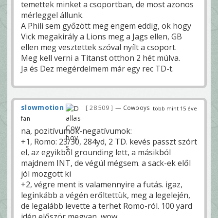
temettek minket a csoportban, de most azonos
mérleggel állunk.
A Phili sem győzött meg engem eddig, ok hogy
Vick megakirály a Lions meg a Jags ellen, GB
ellen meg vesztettek szóval nyílt a csoport.
Meg kell verni a Titanst otthon 2 hét múlva.
Ja és Dez megérdelmem már egy rec TD-t.
slowmotion
28 509
— Cowboys
több mint 15 éve
fan
na, pozitívumok-negatívumok:
+1, Romo: 23/30, 284yd, 2 TD. kevés passzt szórt
el, az egyikből grounding lett, a másikból
majdnem INT, de végül mégsem. a sack-ek elől
jól mozgott ki
+2, végre ment is valamennyire a futás. igaz,
leginkább a végén erőltettük, meg a legelején,
de legalább levette a terhet Romo-ról. 100 yard
idén először megvan, wow