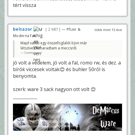
tért vissza
beltazor
2 987
— Pfizer &
több mint 15 éve
Moderna fan
Majd valaki egy összefoglalót írjon már
létszíves,lemaradtam a meccsről.
Cowboykarcsi
jó volt a védelem, jó volt a fal, romo rw, és dez. a
bírók viccesek voltak😊 és buhler 50ről is
benyomta.
szerk: ware 3 sack nagyon ott volt 😊