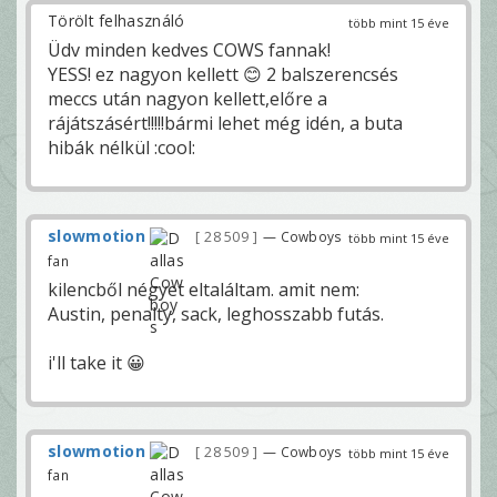
Törölt felhasználó
több mint 15 éve
Üdv minden kedves COWS fannak!
YESS! ez nagyon kellett 😊 2 balszerencsés
meccs után nagyon kellett,előre a
rájátszásért!!!!!bármi lehet még idén, a buta
hibák nélkül :cool:
slowmotion
28 509
— Cowboys
több mint 15 éve
fan
kilencből négyet eltaláltam. amit nem:
Austin, penalty, sack, leghosszabb futás.
i'll take it 😀
slowmotion
28 509
— Cowboys
több mint 15 éve
fan