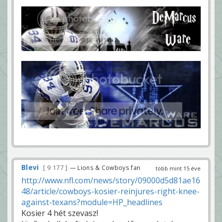
Blevi
9 177
— Lions & Cowboys fan
több mint 15 éve
http://www.nfl.com/news/story/09000d5d81ae16
48/article/cowboys-kosier-reinjures-right-knee-
against-texans?module=HP_headlines
Kosier 4 hét szevasz!