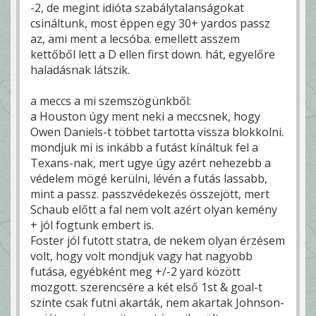
-2, de megint idióta szabálytalanságokat
csináltunk, most éppen egy 30+ yardos passz
az, ami ment a lecsóba. emellett asszem
kettőből lett a D ellen first down. hát, egyelőre
haladásnak látszik.
a meccs a mi szemszögünkből:
a Houston úgy ment neki a meccsnek, hogy
Owen Daniels-t többet tartotta vissza blokkolni.
mondjuk mi is inkább a futást kínáltuk fel a
Texans-nak, mert ugye úgy azért nehezebb a
védelem mögé kerülni, lévén a futás lassabb,
mint a passz. passzvédekezés összejött, mert
Schaub előtt a fal nem volt azért olyan kemény
+ jól fogtunk embert is.
Foster jól futott statra, de nekem olyan érzésem
volt, hogy volt mondjuk vagy hat nagyobb
futása, egyébként meg +/-2 yard között
mozgott. szerencsére a két első 1st & goal-t
szinte csak futni akarták, nem akartak Johnson-