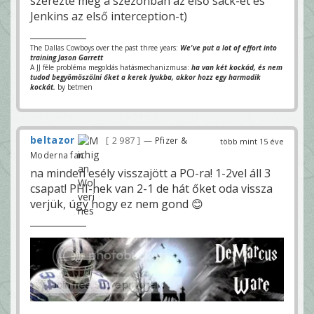
szerezte meg a szezonban az első sack-et és
Jenkins az első interception-t)
The Dallas Cowboys over the past three years:
We've put a lot of effort into
training Jason Garrett
A JJ féle probléma megoldás hatásmechanizmusa:
ha van két kockád, és nem
tudod begyömöszölni őket a kerek lyukba, akkor hozz egy harmadik
kockát.
by betmen
beltazor
2 987
— Pfizer &
több mint 15 éve
Moderna fan
na minden esély visszajött a PO-ra! 1-2vel áll 3
csapat! PHI-nek van 2-1 de hát őket oda vissza
verjük, úgy hogy ez nem gond 😊