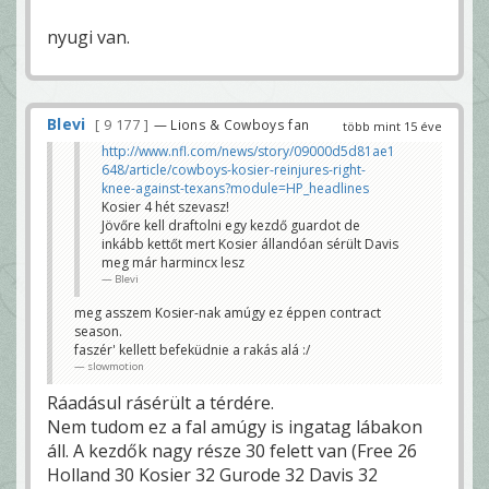
nyugi van.
Blevi
9 177
— Lions & Cowboys fan
több mint 15 éve
http://www.nfl.com/news/story/09000d5d81ae1
648/article/cowboys-kosier-reinjures-right-
knee-against-texans?module=HP_headlines
Kosier 4 hét szevasz!
Jövőre kell draftolni egy kezdő guardot de
inkább kettőt mert Kosier állandóan sérült Davis
meg már harmincx lesz
Blevi
meg asszem Kosier-nak amúgy ez éppen contract
season.
faszér' kellett befeküdnie a rakás alá :/
slowmotion
Ráadásul rásérült a térdére.
Nem tudom ez a fal amúgy is ingatag lábakon
áll. A kezdők nagy része 30 felett van (Free 26
Holland 30 Kosier 32 Gurode 32 Davis 32