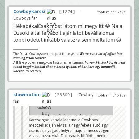
Cowboykarcsi
1 874
—
több mint 15 éve
Cowboys fan
Hékabéka!Csak most látom mi megy itt 😀 Na a
Dzsoki által felvázolt ajánlatot bevállalom,a
többi ötletet inkább válaszra sem méltatom 😛
The Dallas Cowboys over the past three years:
We've put a lot of effort into
training Jason Garrett
A JJ féle probléma megoldás hatásmechanizmusa:
ha van két kockád, és nem
tudod begyömöszölni őket a kerek lyukba, akkor hozz egy harmadik
kockát.
by betmen
slowmotion
28 509
— Cowboys
több mint 15 éve
fan
Karcsi!
Lehetne a teljes Cowboy-társadalom nevében egy
olyan kérésünk, hogy többet ne nézz élőben
Karesz igazi kabala lehetne: a Cowboys-
meccset!?
meccsek idején elviszi a nagy fekete autó egy
Felveszed és megnézed úgy, át tudod pörgetni a sok-
csendes, nyugodt helyre, majd a meccs végén
sok reklámot/holtidőt és még tuti nyer is a csapat.
Így mindenki jól járna! És a végén szólunk, hogy
visszahozza. Akár Dallasba is kiküldhetnénk
bekapcsolhatsz, amikor már tuti a meccs és az