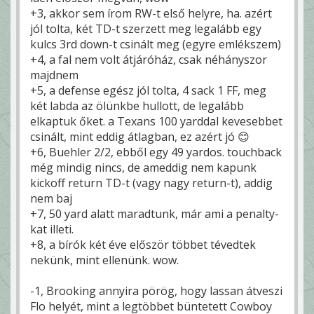
+3, akkor sem írom RW-t első helyre, ha. azért
jól tolta, két TD-t szerzett meg legalább egy
kulcs 3rd down-t csinált meg (egyre emlékszem)
+4, a fal nem volt átjáróház, csak néhányszor
majdnem
+5, a defense egész jól tolta, 4 sack 1 FF, meg
két labda az ölünkbe hullott, de legalább
elkaptuk őket. a Texans 100 yarddal kevesebbet
csinált, mint eddig átlagban, ez azért jó 😊
+6, Buehler 2/2, ebből egy 49 yardos. touchback
még mindig nincs, de ameddig nem kapunk
kickoff return TD-t (vagy nagy return-t), addig
nem baj
+7, 50 yard alatt maradtunk, már ami a penalty-
kat illeti.
+8, a bírók két éve először többet tévedtek
nekünk, mint ellenünk. wow.
-1, Brooking annyira pörög, hogy lassan átveszi
Flo helyét, mint a legtöbbet büntetett Cowboy