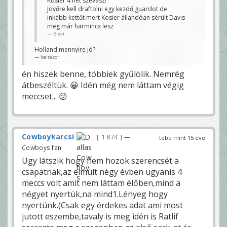
Kosier 4 hét szevasz!
Jövőre kell draftolni egy kezdő guardot de
inkább kettőt mert Kosier állandóan sérült Davis
meg már harmincx lesz
Blevi
Holland mennyire jó?
beltazor
én hiszek benne, többiek gyűlölik. Nemrég
átbeszéltük. 😀 Idén még nem láttam végig
meccset... 😕
Cowboykarcsi
1 874
—
több mint 15 éve
Cowboys fan
Ugy látszik hogy nem hozok szerencsét a
csapatnak,az elmúlt négy évben ugyanis 4
meccs volt amit nem láttam élőben,mind a
négyet nyertük,na mind1.Lényeg hogy
nyertünk.(Csak egy érdekes adat ami most
jutott eszembe,tavaly is meg idén is Ratlif