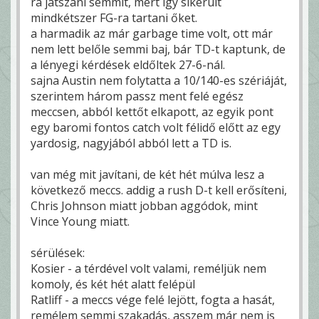
ra játszani semmit, mert így sikerült
mindkétszer FG-ra tartani őket.
a harmadik az már garbage time volt, ott már
nem lett belőle semmi baj, bár TD-t kaptunk, de
a lényegi kérdések eldőltek 27-6-nál.
sajna Austin nem folytatta a 10/140-es szériáját,
szerintem három passz ment felé egész
meccsen, abból kettőt elkapott, az egyik pont
egy baromi fontos catch volt félidő előtt az egy
yardosig, nagyjából abból lett a TD is.
van még mit javítani, de két hét múlva lesz a
következő meccs. addig a rush D-t kell erősíteni,
Chris Johnson miatt jobban aggódok, mint
Vince Young miatt.
sérülések:
Kosier - a térdével volt valami, reméljük nem
komoly, és két hét alatt felépül
Ratliff - a meccs vége felé lejött, fogta a hasát,
remélem semmi szakadás, asszem már nem is