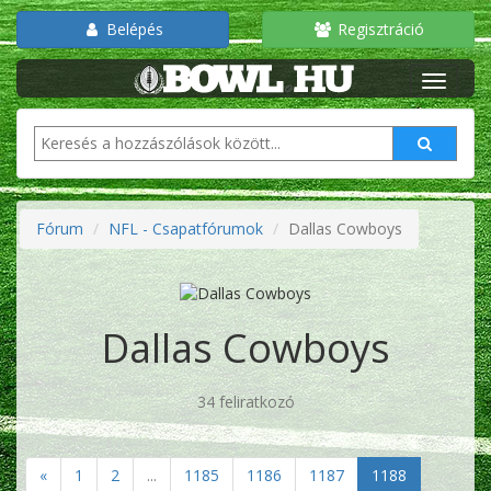
Belépés
Regisztráció
Fórum
NFL - Csapatfórumok
Dallas Cowboys
Dallas Cowboys
34 feliratkozó
«
1
2
...
1185
1186
1187
1188