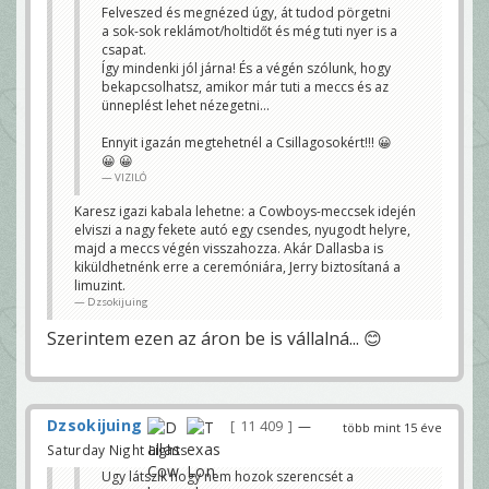
Felveszed és megnézed úgy, át tudod pörgetni
a sok-sok reklámot/holtidőt és még tuti nyer is a
csapat.
Így mindenki jól járna! És a végén szólunk, hogy
bekapcsolhatsz, amikor már tuti a meccs és az
ünneplést lehet nézegetni...
Ennyit igazán megtehetnél a Csillagosokért!!! 😀
😀 😀
VIZILÓ
Karesz igazi kabala lehetne: a Cowboys-meccsek idején
elviszi a nagy fekete autó egy csendes, nyugodt helyre,
majd a meccs végén visszahozza. Akár Dallasba is
kiküldhetnénk erre a ceremóniára, Jerry biztosítaná a
limuzint.
Dzsokijuing
Szerintem ezen az áron be is vállalná... 😊
Dzsokijuing
11 409
—
több mint 15 éve
Saturday Night Lights
Ugy látszik hogy nem hozok szerencsét a