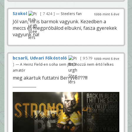
Szokol
7 424
— Steelers fan
több mint 6 éve
Jól van, mi is barmok vagyunk. Kezedben a
meccs és megpróbálod elbukni, fasza gyerekek
vagyunk na!
bcsarli, Udvari Főkóstoló
9 579
több mint 6 éve
— A Heinz Field-en soha sem járt, hozzá nem értő lelkes
amatőr
meg akartuk futtatni Berryvel???!!!