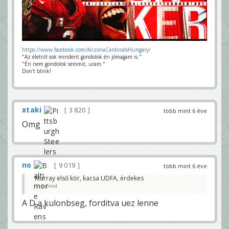
https://www.facebook.com/ArizonaCardinalsHungary/
"Az életről sok mindent gondolok én jómagam is."
"Én nem gondolok semmit, uram."
Don't blink!
xtaki
3 820
több mint 6 éve
Omg
no
9 019
több mint 6 éve
Murray első kör, kacsa UDFA, érdekes
astroid
A D a kulonbseg, forditva uez lenne