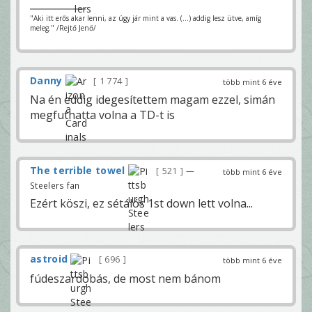
"Aki itt erős akar lenni, az úgy jár mint a vas. (...) addig lesz ütve, amíg
meleg." /Rejtő Jenő/
Danny
1 774
több mint 6 éve
Na én eddig idegesítettem magam ezzel, simán
megfuthatta volna a TD-t is
The terrible towel
521
—
több mint 6 éve
Steelers fan
Ezért köszi, ez sétálós 1st down lett volna...
astroid
696
több mint 6 éve
fúdeszardobás, de most nem bánom