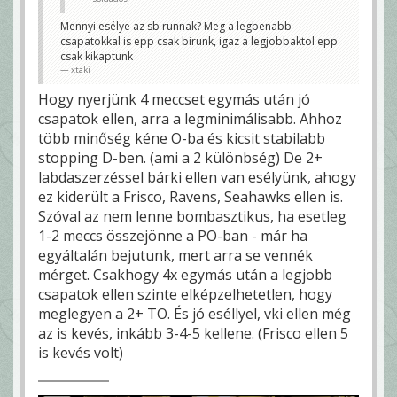
Mennyi esélye az sb runnak? Meg a legbenabb
csapatokkal is epp csak birunk, igaz a legjobbaktol epp
csak kikaptunk
xtaki
Hogy nyerjünk 4 meccset egymás után jó
csapatok ellen, arra a legminimálisabb. Ahhoz
több minőség kéne O-ba és kicsit stabilabb
stopping D-ben. (ami a 2 különbség) De 2+
labdaszerzéssel bárki ellen van esélyünk, ahogy
ez kiderült a Frisco, Ravens, Seahawks ellen is.
Szóval az nem lenne bombasztikus, ha esetleg
1-2 meccs összejönne a PO-ban - már ha
egyáltalán bejutunk, mert arra se vennék
mérget. Csakhogy 4x egymás után a legjobb
csapatok ellen szinte elképzelhetetlen, hogy
meglegyen a 2+ TO. És jó eséllyel, vki ellen még
az is kevés, inkább 3-4-5 kellene. (Frisco ellen 5
is kevés volt)