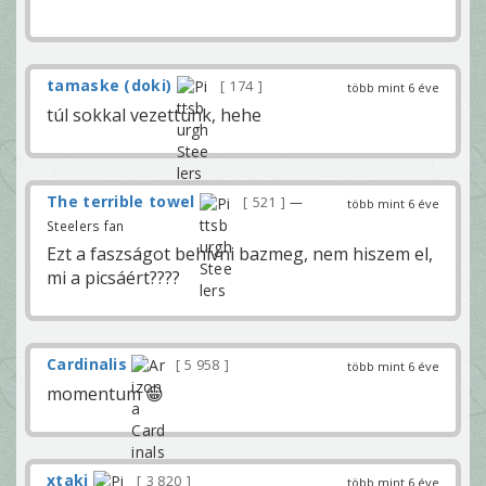
tamaske (doki)
174
több mint 6 éve
túl sokkal vezettünk, hehe
The terrible towel
521
—
több mint 6 éve
Steelers fan
Ezt a faszságot behívni bazmeg, nem hiszem el,
mi a picsáért????
Cardinalis
5 958
több mint 6 éve
momentum 😀
xtaki
3 820
több mint 6 éve