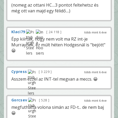
(nomeg az ottani HC....3 pontot feltehetsz és
még ott van majd egy félidő....)
Klaci79
24 118
több mint 6 éve
Épp kiírták, hogy nem volt ma RZ int-je
Murraynek, ez múlt héten Hodgesnál is "bejött"
😀
Cypress
3 229
több mint 6 éve
Asszem ezzel az INT-tel megvan a meccs. 😀
Gorcsev
528
több mint 6 éve
megfuthatta volona simán az FD-t... de nem baj
😀