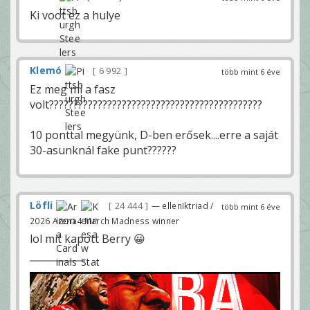
Ki voot ez a hulye
Klemó
6 992
több mint 6 éve
Ez meg mi a fasz
volt????????????????????????????????????????????
10 ponttal megyünk, D-ben erősek....erre a saját
30-asunknál fake punt??????
Löfli
24 444
— ellenIktriad /
több mint 6 éve
2026 Arena4 March Madness winner
lol mit kapott Berry 😀