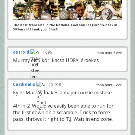
The best franchise in the National Football League! Six-pack in
SIXburgh! Thank you, Chief!
astroid
696
több mint 6 éve
Murray első kör, kacsa UDFA, érdekes
Cardinalis
5 958
több mint 6 éve
Kyler Murray makes a major rookie mistake.
4th-n-2. Would've easily been able to run for
the first down on a scramble. Tries to force
pass, throws it right to T.J. Watt in end zone.