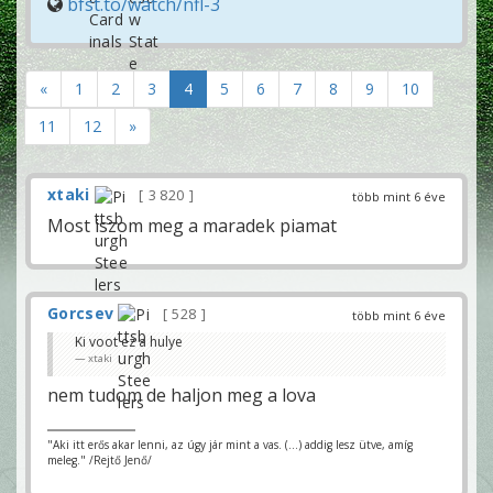
bfst.to/watch/nfl-3
«
1
2
3
4
5
6
7
8
9
10
11
12
»
xtaki
3 820
több mint 6 éve
Most iszom meg a maradek piamat
Gorcsev
528
több mint 6 éve
Ki voot ez a hulye
xtaki
nem tudom de haljon meg a lova
"Aki itt erős akar lenni, az úgy jár mint a vas. (...) addig lesz ütve, amíg
meleg." /Rejtő Jenő/