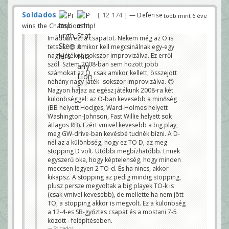
Soldados
12 174
— Defense
több mint 6 éve
wins the Championship!
Imádom ezt a csapatot. Nekem még az O is
tetszik. 😊 Amikor kell megcsinálnak egy-egy
nagy játékot, sokszor improvizálva. Ez erről
szól. Sztem 2008-ban sem hozott jobb
számokat az O, csak amikor kellett, összejött
néhány nagy játék -sokszor improvizálva. 😊
Nagyon hajaz az egész játékunk 2008-ra két
különbséggel: az O-ban kevesebb a minőség
(BB helyett Hodges, Ward-Holmes helyett
Washington-Johnson, Fast Willie helyett sok
átlagos RB). Ezért vmivel kevesebb a big play,
meg GW-drive-ban kevésbé tudnék bízni. A D-
nél az a különbség, hogy ez TO D, az meg
stopping D volt. Utóbbi megbízhatóbb. Ennek
egyszerű oka, hogy képtelenség, hogy minden
meccsen legyen 2 TO-d. És ha nincs, akkor
kikapsz. A stopping az pedig mindig stopping,
plusz persze megvoltak a big playek TO-k is
(csak vmivel kevesebb), de mellette ha nem jött
TO, a stopping akkor is megvolt. Ez a különbség
a 12-4-es SB-győztes csapat és a mostani 7-5
között - felépítésében.
Soldados