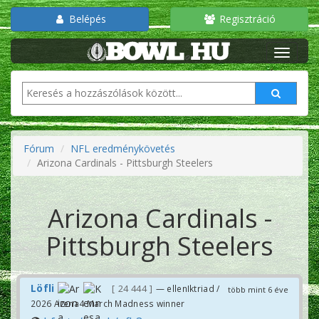
Belépés
Regisztráció
Fórum
NFL eredménykövetés
Arizona Cardinals - Pittsburgh Steelers
Arizona Cardinals -
Pittsburgh Steelers
Löfli
24 444
— ellenIktriad /
több mint 6 éve
2026 Arena4 March Madness winner