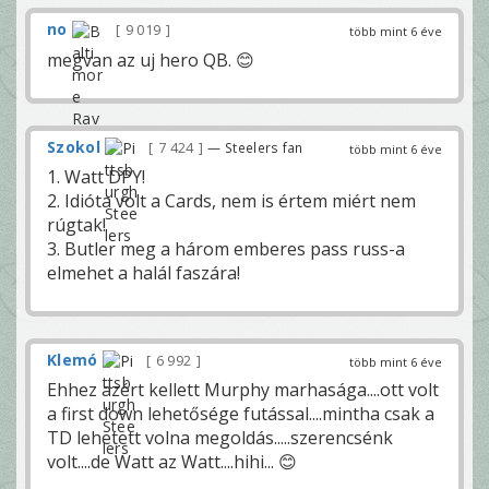
no
9 019
több mint 6 éve
megvan az uj hero QB. 😊
Szokol
7 424
— Steelers fan
több mint 6 éve
1. Watt DPY!
2. Idióta volt a Cards, nem is értem miért nem
rúgtak!
3. Butler meg a három emberes pass russ-a
elmehet a halál faszára!
Klemó
6 992
több mint 6 éve
Ehhez azért kellett Murphy marhasága....ott volt
a first down lehetősége futással....mintha csak a
TD lehetett volna megoldás.....szerencsénk
volt....de Watt az Watt....hihi... 😊