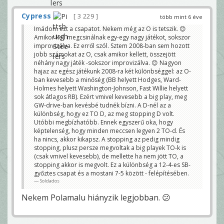
Cypress
3 229
több mint 6 éve
Imádom ezt a csapatot. Nekem még az O is tetszik. 😊
Amikor kell megcsinálnak egy-egy nagy játékot, sokszor
improvizálva. Ez erről szól. Sztem 2008-ban sem hozott
jobb számokat az O, csak amikor kellett, összejött
néhány nagy játék -sokszor improvizálva. 😊 Nagyon
hajaz az egész játékunk 2008-ra két különbséggel: az O-
ban kevesebb a minőség (BB helyett Hodges, Ward-
Holmes helyett Washington-Johnson, Fast Willie helyett
sok átlagos RB). Ezért vmivel kevesebb a big play, meg
GW-drive-ban kevésbé tudnék bízni. A D-nél az a
különbség, hogy ez TO D, az meg stopping D volt.
Utóbbi megbízhatóbb. Ennek egyszerű oka, hogy
képtelenség, hogy minden meccsen legyen 2 TO-d. És
ha nincs, akkor kikapsz. A stopping az pedig mindig
stopping, plusz persze megvoltak a big playek TO-k is
(csak vmivel kevesebb), de mellette ha nem jött TO, a
stopping akkor is megvolt. Ez a különbség a 12-4-es SB-
győztes csapat és a mostani 7-5 között - felépítésében.
Soldados
Nekem Polamalu hiányzik legjobban. 😕