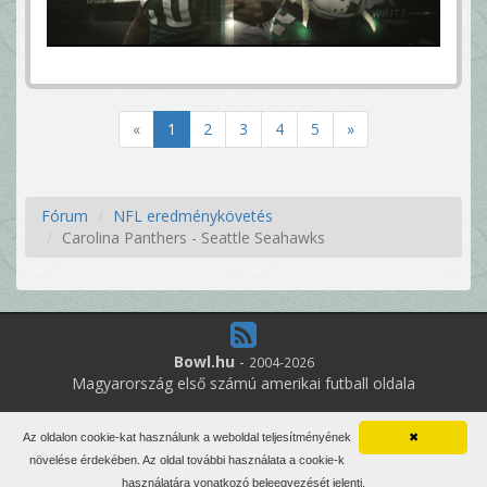
nem 😉 csak szólok
KB23
Szerinted a szezon mikortól lesz "siker"? Szerintem
egy nagyon jó irányba megyünk, és ha valaki azt
mondja hogy harcban leszünk a 1st seedért nem
hittem volna neki.
BigBaltazar
«
1
2
3
4
5
»
Fórum
NFL eredménykövetés
Carolina Panthers - Seattle Seahawks
Bowl.hu
-
2004-2026
Magyarország első számú amerikai futball oldala
8
online felhasználó
Az oldalon cookie-kat használunk a weboldal teljesítményének
✖
Minden jog fenntartva. Írott anyagok újraközlése csak a szerző
növelése érdekében. Az oldal további használata a cookie-k
engedélyével.
használatára vonatkozó beleegyezését jelenti.