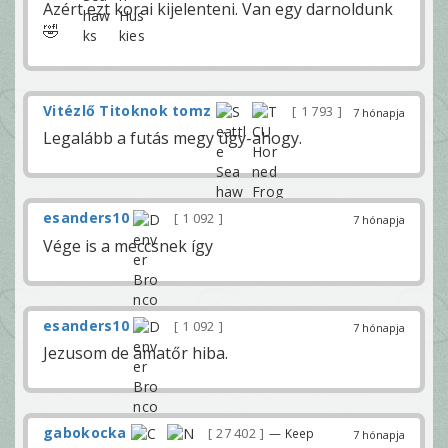
Azért ezt korai kijelenteni. Van egy darnoldunk
🤣
Vitézlő Titoknok tomz
1 793
7 hónapja
Legalább a futás megy úgy-ahogy.
esanders10
1 092
7 hónapja
Vége is a meccsnek így
esanders10
1 092
7 hónapja
Jezusom de amatőr hiba.
gabokocka
27 402
— Keep
7 hónapja