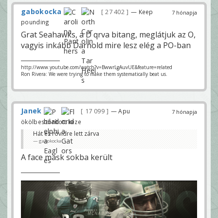
gabokocka
27 402
— Keep
7 hónapja
pounding
Grat Seahawks, a D qrva bitang, meglátjuk az O,
vagyis inkább Darnold mire lesz elég a PO-ban
http://www.youtube.com/watch?v=BwwrLgAuvUE&feature=related
Ron Rivera: We were trying to make them systematically beat us.
Janek
17 099
— Apu
7 hónapja
ökölbeszorított keze
Hát ez rövidre lett zárva
gabokocka
A face mask sokba került