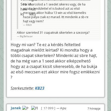
k
Ha kiharcolod a 1 seedet sikeres vagy, de ha
i
azzal a lendülettel el is bukod azt az első
e
m
meccsen akkor hiába 13 win az első kiemelés
e
hazai pálya csak ez marad. Itt mindenki a sb-re
l
t
hajt vagy nem?
e
KB23
k
v
a
Akkor szerinted 31 csapatnak sikertelen a szezonja?
g
BigBaltazar
y
u
Hogy mi van? Te ez a kérdés feltetted
n
k
magadnak mielőtt leírtad? Ki mondta hogy a
é
s
többi csapat sikertelen? Mindenki az sbre hajt,
m
e
de ha még van a 1 seed akkor elképzelhető
g
y
hogy az a csapat kicsit sikeresebb, de ha bukja
a
s
az első meccsen ezt akkor mire fogsz emlékezni
í
?
r
á
s
.
Szerkesztette:
KB23
S
r
á
c
o
k
n
Janek
17 099
— Apu
7 hónapja
e