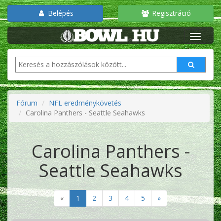
Belépés
Regisztráció
Fórum
NFL eredménykövetés
Carolina Panthers - Seattle Seahawks
Carolina Panthers -
Seattle Seahawks
«
1
2
3
4
5
»