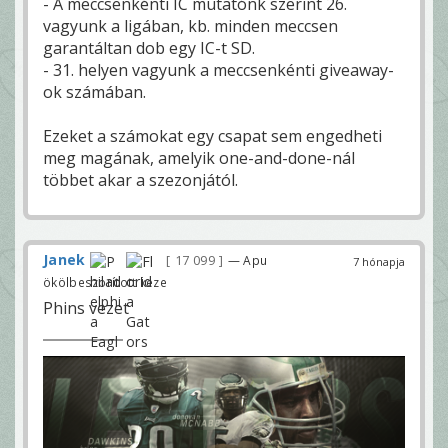
- A meccsenkénti IC mutatónk szerint 26.
a
vagyunk a ligában, kb. minden meccsen
d
o
garantáltan dob egy IC-t SD.
b
á
- 31. helyen vagyunk a meccsenkénti giveaway-
l
j
ok számában.
a
a
l
a
Ezeket a számokat egy csapat sem engedheti
b
meg magának, amelyik one-and-done-nál
d
á
többet akar a szezonjától.
t
K
B
2
3
Janek
17 099
— Apu
7 hónapja
Ez kb a QB
90% igaz
ökölbeszorított keze
BigBaltazar
Phins vezet
És a 10% aki
általában bent is
vannak a poban
KB23
Mi is bent leszünk, de ezt ne
mond el senkinek.
BigBaltazar
Tényleg? De ha darnold miatt kiesunk
akkor mindegy hogy bent leszünk vagy