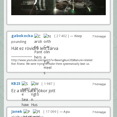
gabokocka
27 402
— Keep
7 hónapja
pounding
Hát ez rövidre lett zárva
http://www.youtube.com/watch?v=BwwrLgAuvUE&feature=related
Ron Rivera: We were trying to make them systematically beat us.
KB23
1 987
7 hónapja
Ez a két sack jókor jott
Janek
17 099
— Apu
7 hónapja