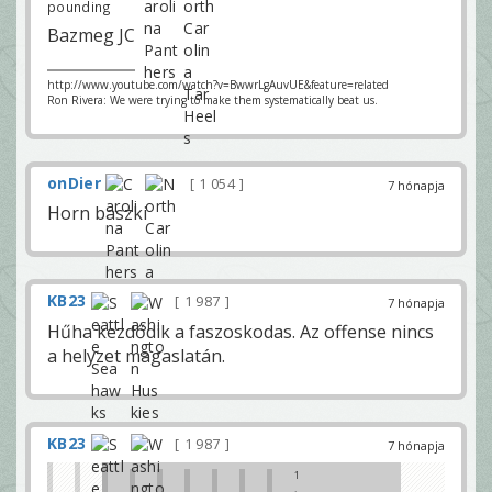
pounding
Bazmeg JC
http://www.youtube.com/watch?v=BwwrLgAuvUE&feature=related
Ron Rivera: We were trying to make them systematically beat us.
onDier
1 054
7 hónapja
Horn baszki
KB23
1 987
7 hónapja
Hűha kezdődik a faszoskodas. Az offense nincs
a helyzet magaslatán.
KB23
1 987
7 hónapja
1
.