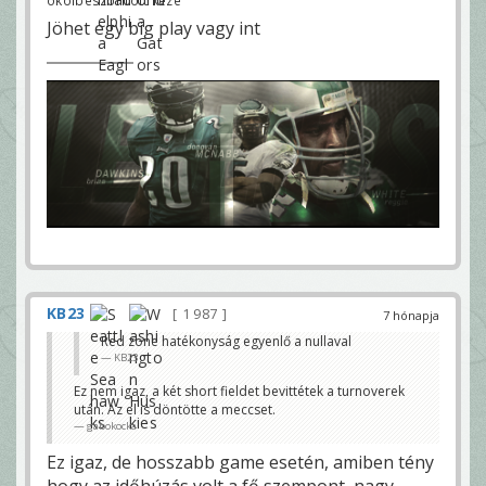
ökölbeszorított keze
Jöhet egy big play vagy int
KB23
1 987
7 hónapja
Red zone hatékonyság egyenlő a nullaval
KB23
Ez nem igaz, a két short fieldet bevittétek a turnoverek
után. Az el is döntötte a meccset.
gabokocka
Ez igaz, de hosszabb game esetén, amiben tény