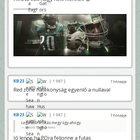
KB23
1 987
7 hónapja
Red zone hatékonyság egyenlő a nullaval
KB23
1 987
7 hónapja
Legalább a futás megy úgy-ahogy.
Vitézlő Titoknok tomz
Jó lenne ha POra feljonne a futas