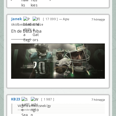
Janek
17 099
— Apu
7 hónapja
ökölbeszorított keze
Eh de buta hiba
KB23
1 987
7 hónapja
Vége is a meccsnek így
esanders10