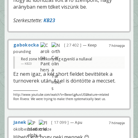
hogy az időhúzás volt a fő szempont, nagy
arányban nem tdket viszünk be.
Szerkesztette:
KB23
gabokocka
27 402
— Keep
7 hónapja
pounding
Red zone hatékonyság egyenlő a nullaval
KB23
Ez nem igaz, a két short fieldet bevittétek a
turnoverek után. Az el is döntötte a meccset.
http://www.youtube.com/watch?v=BwwrLgAuvUE&feature=related
Ron Rivera: We were trying to make them systematically beat us.
Janek
17 099
— Apu
7 hónapja
ökölbeszorított keze
Hihető volt hogy neki mennek 😊