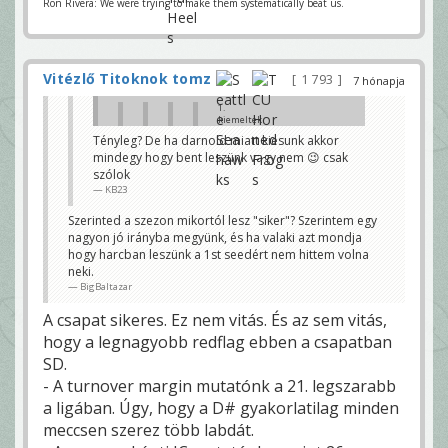
i
Ron Rivera: We were trying to make them systematically beat us.
?
O
s
s
z
e
Vitézlő Titoknok tomz
1 793
7 hónapja
f
o
1.
s
kiemeltek
s
vagyunk
a
Tényleg? De ha darnold miatt kiesunk akkor
és megy a
m
mindegy hogy bent leszünk vagy nem 😉 csak
sírás.
a
Srácok ne
g
szólok
már...
á
KB23
Sebii
t
n
Te láttad Darnoldot
y
Szerinted a szezon mikortól lesz "siker"? Szerintem egy
játszani? Osszefossa
o
nagyon jó irányba megyünk, és ha valaki azt mondja
magát nyomás alatt
m
hogy harcban leszünk a 1st seedért nem hittem volna
aztán ide oda dobálja
á
a labdát
s
neki.
a
KB23
BigBaltazar
l
a
Ez kb a QB 90% igaz
t
A csapat sikeres. Ez nem vitás. És az sem vitás,
BigBaltazar
t
hogy a legnagyobb redflag ebben a csapatban
a
És a 10% aki általában bent is vannak a
z
poban
SD.
t
KB23
á
- A turnover margin mutatónk a 21. legszarabb
n
Mi is bent leszünk, de ezt ne mond el senkinek.
i
a ligában. Úgy, hogy a D# gyakorlatilag minden
BigBaltazar
d
e
meccsen szerez több labdát.
o
d