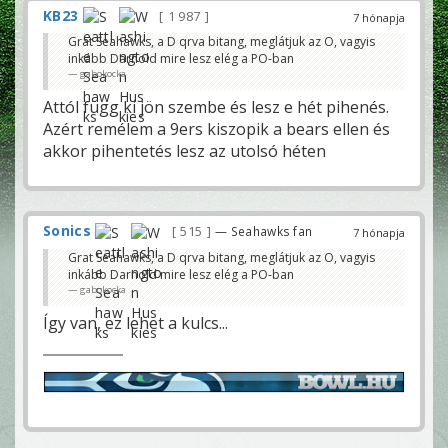
KB23
1 987
7 hónapja
Grat Seahawks, a D qrva bitang, meglátjuk az O, vagyis
inkább Darnold mire lesz elég a PO-ban
gabokocka
Attól függ ki jön szembe és lesz e hét pihenés.
Azért remélem a 9ers kiszopik a bears ellen és
akkor pihentetés lesz az utolsó héten
Sonics
515
— Seahawks fan
7 hónapja
Grat Seahawks, a D qrva bitang, meglátjuk az O, vagyis
inkább Darnold mire lesz elég a PO-ban
gabokocka
Így van, ez lehet a kulcs...