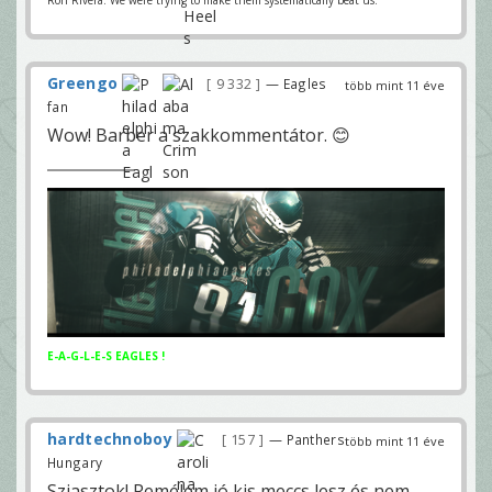
Greengo
9 332
— Eagles
több mint 11 éve
fan
Wow! Barber a szakkommentátor. 😊
E-A-G-L-E-S EAGLES !
hardtechnoboy
157
— Panthers
több mint 11 éve
Hungary
Sziasztok! Remélem jó kis meccs lesz és nem