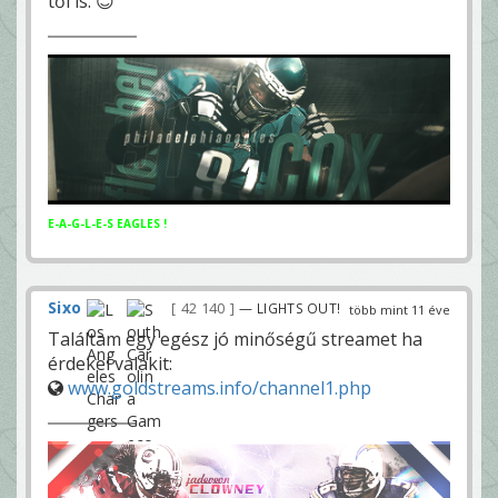
től is. 😊
E-A-G-L-E-S EAGLES !
Sixo
42 140
— LIGHTS OUT!
több mint 11 éve
Találtam egy egész jó minőségű streamet ha
érdekel valakit:
www.goldstreams.info/channel1.php