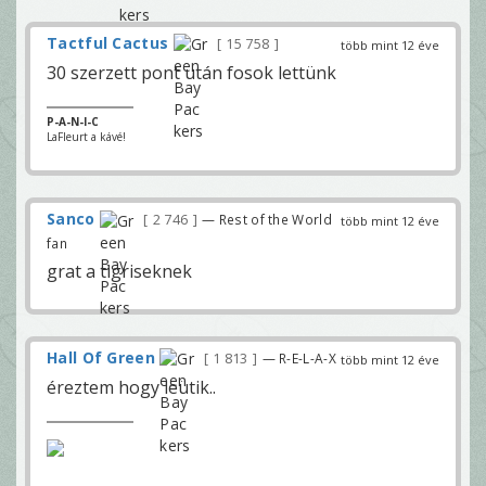
Tactful Cactus
15 758
több mint 12 éve
30 szerzett pont után fosok lettünk
P-A-N-I-C
LaFleurt a kávé!
Sanco
2 746
— Rest of the World
több mint 12 éve
fan
grat a tigriseknek
Hall Of Green
1 813
— R-E-L-A-X
több mint 12 éve
éreztem hogy leütik..