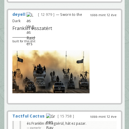
deyell
12 979
— Sworn to the
több mint 12 éve
Dark
Franklin visszatért
built for this shit
Tactful Cactus
15 758
több mint 12 éve
és Franklin is megsérül, hát ez pazar.
gamerkr