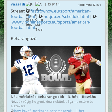
vassadi
15 911
több mint 12 éve
Stream:
firstrownow.eu/sport/american-
football.html
|
nutjob.eu/schedule.html
|
www.viponlinesports.eu/sports/american-
football.html
Beharangozó:
NFL mérkőzés beharangozók - 3. hét | Bowl.hu
Nézzük végig, hogy mit kínál nekünk a liga ma estére és
éjszakára.
bowl.hu/nfl_merkozes_beharangozok_-_3_het_-