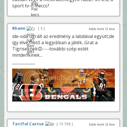
sport tv-n meccs?
Rhami
3
több mint 12 éve
ide-oda ugrált az eredmény a labdával együtt,de
így élvezhető a legjobban a játék...Grat a
Tigriseknek😊----további szép estét
mindenkinek...
Tactful Cactus
15 758
több mint 12 éve