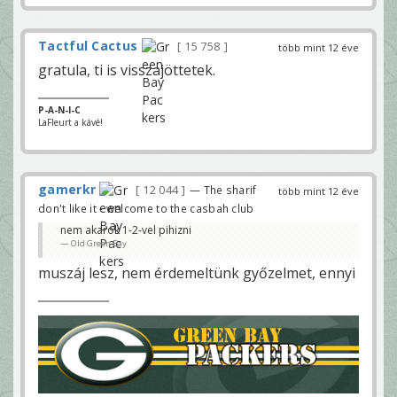
Tactful Cactus
15 758
több mint 12 éve
gratula, ti is visszajöttetek.
P-A-N-I-C
LaFleurt a kávé!
gamerkr
12 044
— The sharif
több mint 12 éve
don't like it - welcome to the casbah club
nem akarok 1-2-vel pihizni
Old Green Bay
muszáj lesz, nem érdemeltünk győzelmet, ennyi