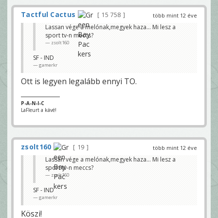
Tactful Cactus
15 758
több mint 12 éve
Lassan vége a melónak,megyek haza... Mi lesz a
sport tv-n meccs?
zsolt160
SF - IND
gamerkr
Ott is legyen legalább ennyi TO.
P-A-N-I-C
LaFleurt a kávé!
zsolt160
19
több mint 12 éve
Lassan vége a melónak,megyek haza... Mi lesz a
sport tv-n meccs?
zsolt160
SF - IND
gamerkr
Köszi!