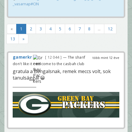
_vasarnap#CIN
«
1
2
3
4
5
6
7
8
...
12
13
»
gamerkr
12 044
— The sharif
több mint 12 éve
don't like it - welcome to the casbah club
gratula a Bengalsnak, remek meccs volt, sok
tanulsággal 😀