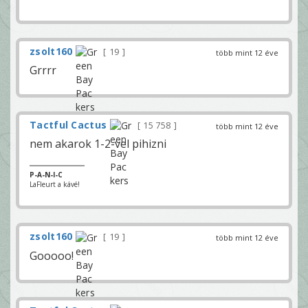
zsolt160
19
több mint 12 éve
Grrrr
Tactful Cactus
15 758
több mint 12 éve
nem akarok 1-2-vel pihizni
P-A-N-I-C
LaFleurt a kávé!
zsolt160
19
több mint 12 éve
Gooooo!