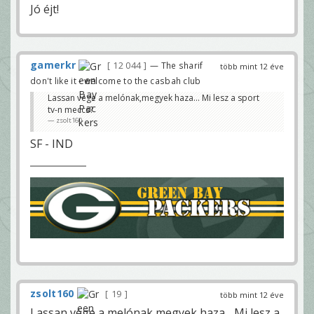
Jó éjt!
gamerkr
12 044
— The sharif
több mint 12 éve
don't like it - welcome to the casbah club
Lassan vége a melónak,megyek haza... Mi lesz a sport
tv-n meccs?
zsolt160
SF - IND
zsolt160
19
több mint 12 éve
Lassan vége a melónak,megyek haza... Mi lesz a