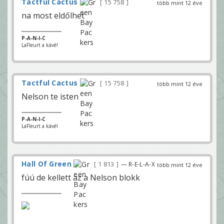
Tactful Cactus
15 758
több mint 12 éve
na most eldőlhet
P-A-N-I-C
LaFleurt a kávé!
Tactful Cactus
15 758
több mint 12 éve
Nelson te isten
P-A-N-I-C
LaFleurt a kávé!
Hall Of Green
1 813
— R-E-L-A-X
több mint 12 éve
fúú de kellett az a Nelson blokk