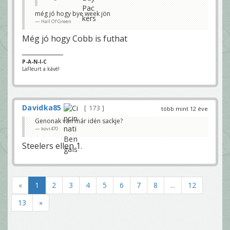
még jó hogy bye week jön
Hall Of Green
Még jó hogy Cobb is futhat
P-A-N-I-C
LaFleurt a kávé!
Davidka85
173
több mint 12 éve
Genonak van már idén sackje?
kovi470
Steelers ellen 1.
«
1
2
3
4
5
6
7
8
...
12
13
»