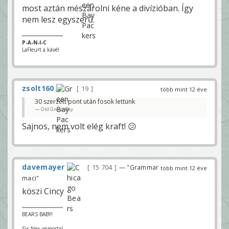
most aztán mészárolni kéne a divízióban. Így
nem lesz egyszerű.
P-A-N-I-C
LaFleurt a kávé!
zsolt160
19
több mint 12 éve
30 szerzett pont után fosok lettünk
Old Green Bay
Sajnos, nem volt elég kraft! 😕
davemayer
15 704
— "Grammar
több mint 12 éve
maci"
köszi Cincy
BEARS BABY!
Sir Alex immortal