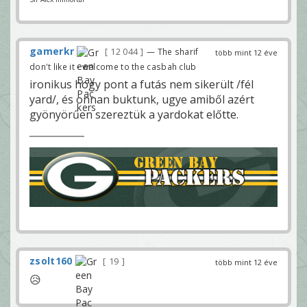
gamerkr
12 044
— The sharif
több mint 12 éve
don't like it - welcome to the casbah club
ironikus hogy pont a futás nem sikerült /fél
yard/, és onnan buktunk, ugye amiből azért
gyönyörűen szereztük a yardokat előtte.
zsolt160
19
több mint 12 éve
😥