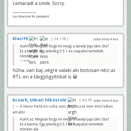
Lemaradt a smile. Sorry.
Lou Anarumo for president
Klaci79
24 118
több mint 4 éve
Azért az. Megvan hogy mi megy a tavalyi Juju tánc óta?
Ez a karma. Egy jelenleg 5 5 1 es csapatot temettek
minden alá
laoce
hűha...van baj...végre valaki aki biztosan nézi az
RTL-en a távgyógyítókat is 😀
bcsarli, Udvari Főkóstoló
9 579
több mint 4 éve
— A Heinz Field-en soha sem járt, hozzá nem értő lelkes
amatőr
Azért az. Megvan hogy mi megy a tavalyi Juju tánc óta?
Ez a karma. Egy jelenleg 5 5 1 es csapatot temettek
minden alá