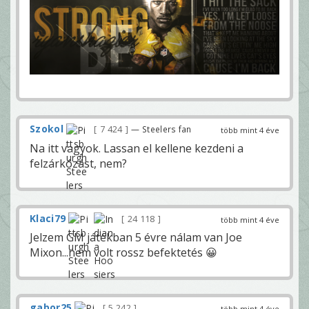
Szokol
7 424
— Steelers fan
több mint 4 éve
Na itt vagyok. Lassan el kellene kezdeni a
felzárkózást, nem?
Klaci79
24 118
több mint 4 éve
Jelzem GM játékban 5 évre nálam van Joe
Mixon...nem volt rossz befektetés 😀
gabor25
5 242
több mint 4 éve