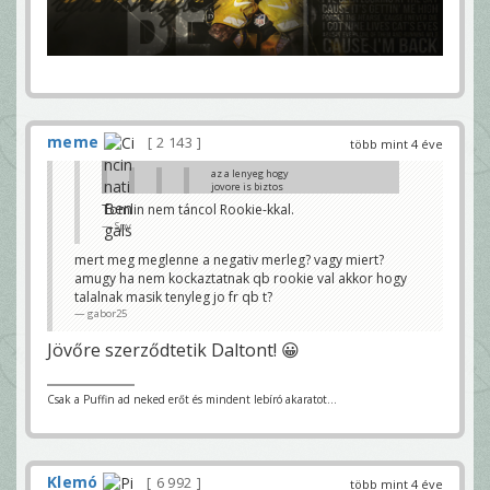
meme
2 143
több mint 4 éve
az a lenyeg hogy
jovore is biztos
jobbak leszunk.
Tomlin nem táncol Rookie-kkal.
nincs project qb.
Spy
nincs korai koros
draft pick. nincs
mert meg meglenne a negativ merleg? vagy miert?
normalis qb meg
amugy ha nem kockaztatnak qb rookie val akkor hogy
horizonton sem. es
ki lesz a megvalto?
talalnak masik tenyleg jo fr qb t?
gabor25
siman lehet
innentol ilyen
meccseket lathatunk
Jövőre szerződtetik Daltont! 😀
egy ujabb fiatalabb
big ben erkezteig.
ami nem baj. de
legalabb a def
Csak a Puffin ad neked erőt és mindent lebíró akaratot...
karistolna. igy mit
nezunk? max
szenvedest. 🧐
gabor25
Daniel Jones valószínű
Klemó
6 992
több mint 4 éve