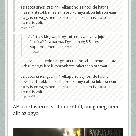
es azota sincs igazi nr 1 elkaponk. sajnos. de hat ha
hiszel a statokban es elhiszed konnyu abba hibaba esni
hogy isten vagy. nem az elso eset. es nem is utolso. mint
ab nal is volt.
gabor25
Azért az. Megvan hogy mi megy a tavalyi Juju
tánc óta? Ez a karma. Egy jelenleg 5 5 1 es
csapatot temettek minden alá
laoce
jujut se kellett volna hogy tancikaljon. ab elmenetele ota
kiderult hogy kinek koszonhette hihetetlen szamait.
es azota sincs igazi nr 1 elkaponk. sajnos. de hat ha
hiszel a statokban es elhiszed konnyu abba hibaba esni
hogy isten vagy. nem az elso eset. es nem is utolso. mint
ab nal is volt.
gabor25
AB azért isten is volt önerőből, amíg meg nem
állt az agya.