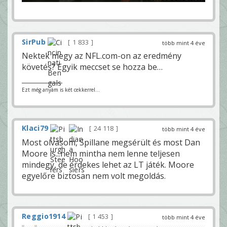
SirPub
1 833
több mint 4 éve
Nektek megy az NFL.com-on az eredmény
követés? Egyik meccset se hozza be…
Ezt még anyám is két cekkerrel...
Klaci79
24 118
több mint 4 éve
Most olvasom, Spillane megsérült és most Dan
Moore is...nem mintha nem lenne teljesen
mindegy, de érdekes lehet az LT játék. Moore
egyelőre biztosan nem volt megoldás.
Reggio1914
1 453
több mint 4 éve