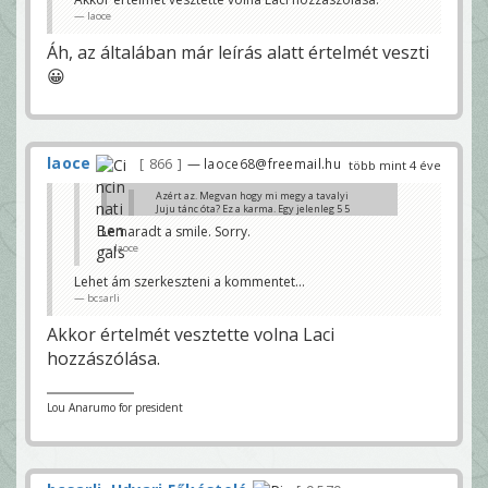
nézi az RTL-en a távgyógyítókat is 😀
laoce
Klaci79
Áh, az általában már leírás alatt értelmét veszti
Lemaradt a smile. Sorry.
laoce
😀
laoce
866
— laoce68@freemail.hu
több mint 4 éve
Azért az. Megvan hogy mi megy a tavalyi
Juju tánc óta? Ez a karma. Egy jelenleg 5 5
1 es csapatot temettek minden alá
Lemaradt a smile. Sorry.
laoce
laoce
hűha...van baj...végre valaki aki biztosan nézi az RTL-
en a távgyógyítókat is 😀
Lehet ám szerkeszteni a kommentet...
Klaci79
bcsarli
Akkor értelmét vesztette volna Laci
hozzászólása.
Lou Anarumo for president