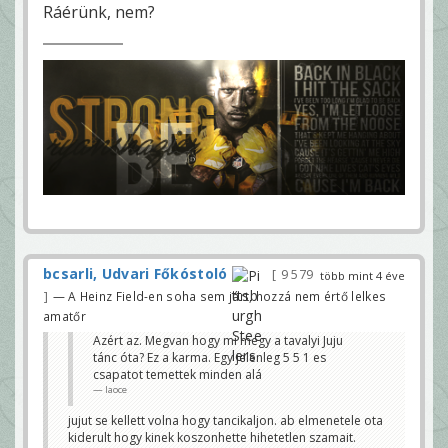
Ráérünk, nem?
bcsarli, Udvari Főkóstoló
9 579
több mint 4 éve
— A Heinz Field-en soha sem járt, hozzá nem értő lelkes
amatőr
Azért az. Megvan hogy mi megy a tavalyi Juju
tánc óta? Ez a karma. Egy jelenleg 5 5 1 es
csapatot temettek minden alá
laoce
jujut se kellett volna hogy tancikaljon. ab elmenetele ota
kiderult hogy kinek koszonhette hihetetlen szamait.