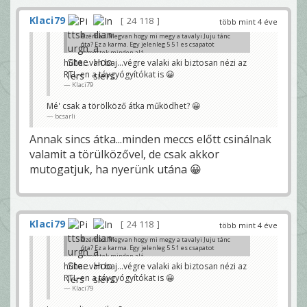
Klaci79
24 118
több mint 4 éve
Azért az. Megvan hogy mi megy a tavalyi Juju tánc
óta? Ez a karma. Egy jelenleg 5 5 1 es csapatot
temettek minden alá
hűha...van baj...végre valaki aki biztosan nézi az
laoce
RTL-en a távgyógyítókat is 😀
Klaci79
Mé' csak a törölköző átka működhet? 😀
bcsarli
Annak sincs átka...minden meccs előtt csinálnak
valamit a törülközővel, de csak akkor
mutogatjuk, ha nyerünk utána 😀
Klaci79
24 118
több mint 4 éve
Azért az. Megvan hogy mi megy a tavalyi Juju tánc
óta? Ez a karma. Egy jelenleg 5 5 1 es csapatot
temettek minden alá
hűha...van baj...végre valaki aki biztosan nézi az
laoce
RTL-en a távgyógyítókat is 😀
Klaci79