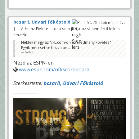
bcsarli, Udvari Főkóstoló
9 579
több mint 4 éve
— A Heinz Field-en soha sem járt, hozzá nem értő lelkes
amatőr
Nektek megy az NFL.com-on az eredmény követés?
Egyik meccset se hozza be…
SirPub
Nézd az ESPN-en
www.espn.com/nfl/scoreboard
Szerkesztette:
bcsarli, Udvari Főkóstoló