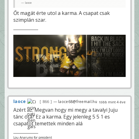
laoce
Őt magát érte utol a karma. A csapat csak
szimplán szar.
laoce
866
— laoce68@freemail.hu
több mint 4 éve
Azért az. Megvan hogy mi megy a tavalyi Juju
tánc óta? Ez a karma. Egy jelenleg 5 5 1 es
csapatot temettek minden alá
Lou Anarumo for president