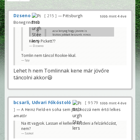
Dzseno
215
— Pittsburgh
több mint 4 éve
Bonegrinders
az a lenyeg hogy jovore is
biztos jobbak leszunk. nincs
project qb.
Kenny Pickett??
Dzseno
nincs korai koros draft pick.
nincs normalis qb meg
horizonton sem. es ki lesz a
Tomlin nem táncol Rookie-kkal.
megvalto?
Spy
siman lehet innentol ilyen
meccseket lathatunk egy ujabb
Lehet h nem Tomlinnak kene már jövőre
fiatalabb big ben erkezteig. ami
nem baj. de legalabb a def
táncolni akkor😃
karistolna. igy mit nezunk?
max szenvedest. 🧐
gabor25
Daniel Jones valószínű elérhető lesz a
tavasszal…
bcsarli, Udvari Főkóstoló
9 579
több mint 4 éve
SirPub
— A Heinz Field-en soha sem járt, hozzá nem értő lelkes
Na ha az előbb irónia volt, akkor most gondolom
szarkazmus 😀
amatőr
Reggio1914
Na itt vagyok. Lassan el kellene kezdeni a felzárkózást,
nem?
Szokol