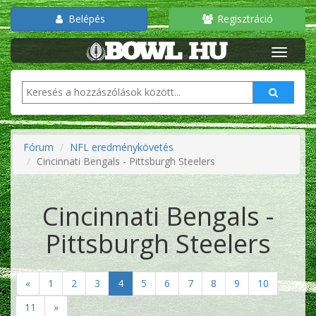
Belépés
Regisztráció
Fórum
NFL eredménykövetés
Cincinnati Bengals - Pittsburgh Steelers
Cincinnati Bengals -
Pittsburgh Steelers
«
1
2
3
4
5
6
7
8
9
10
11
»