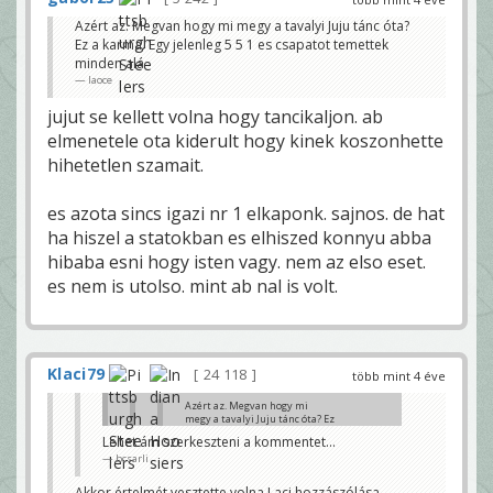
Azért az. Megvan hogy mi megy a tavalyi Juju tánc óta?
Ez a karma. Egy jelenleg 5 5 1 es csapatot temettek
minden alá
laoce
jujut se kellett volna hogy tancikaljon. ab
elmenetele ota kiderult hogy kinek koszonhette
hihetetlen szamait.
es azota sincs igazi nr 1 elkaponk. sajnos. de hat
ha hiszel a statokban es elhiszed konnyu abba
hibaba esni hogy isten vagy. nem az elso eset.
es nem is utolso. mint ab nal is volt.
Klaci79
24 118
több mint 4 éve
Azért az. Megvan hogy mi
megy a tavalyi Juju tánc óta? Ez
a karma. Egy jelenleg 5 5 1 es
Lehet ám szerkeszteni a kommentet...
csapatot temettek minden alá
bcsarli
laoce
hűha...van baj...végre valaki aki biztosan
Akkor értelmét vesztette volna Laci hozzászólása.