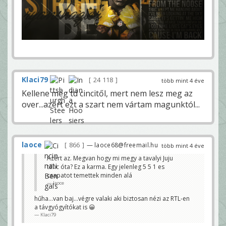
Klaci79
24 118
több mint 4 éve
Kellene még td cincitől, mert nem lesz meg az
over...azért ezt a szart nem vártam magunktól...
laoce
866
— laoce68@freemail.hu
több mint 4 éve
Azért az. Megvan hogy mi megy a tavalyi Juju
tánc óta? Ez a karma. Egy jelenleg 5 5 1 es
csapatot temettek minden alá
laoce
hűha...van baj...végre valaki aki biztosan nézi az RTL-en
a távgyógyítókat is 😀
Klaci79