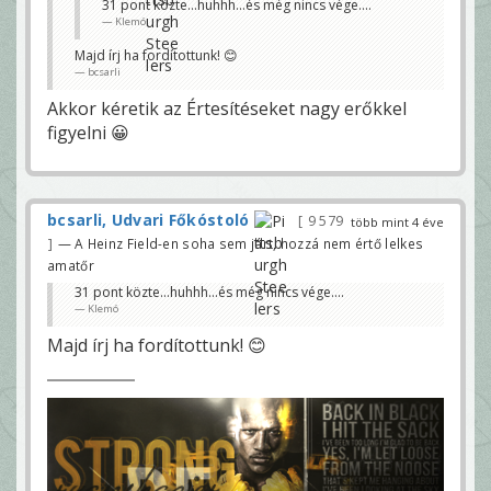
31 pont közte...huhhh...és még nincs vége....
Klemó
Majd írj ha fordítottunk! 😊
bcsarli
Akkor kéretik az Értesítéseket nagy erőkkel
figyelni 😀
bcsarli, Udvari Főkóstoló
9 579
több mint 4 éve
— A Heinz Field-en soha sem járt, hozzá nem értő lelkes
amatőr
31 pont közte...huhhh...és még nincs vége....
Klemó
Majd írj ha fordítottunk! 😊