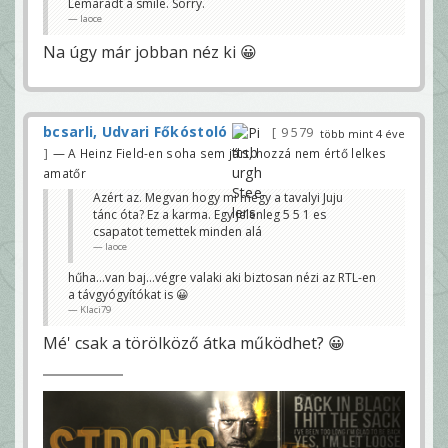
Lemaradt a smile. Sorry.
laoce
Na úgy már jobban néz ki 😀
bcsarli, Udvari Főkóstoló
9 579
több mint 4 éve
— A Heinz Field-en soha sem járt, hozzá nem értő lelkes
amatőr
Azért az. Megvan hogy mi megy a tavalyi Juju
tánc óta? Ez a karma. Egy jelenleg 5 5 1 es
csapatot temettek minden alá
laoce
hűha...van baj...végre valaki aki biztosan nézi az RTL-en
a távgyógyítókat is 😀
Klaci79
Mé' csak a törölköző átka működhet? 😀