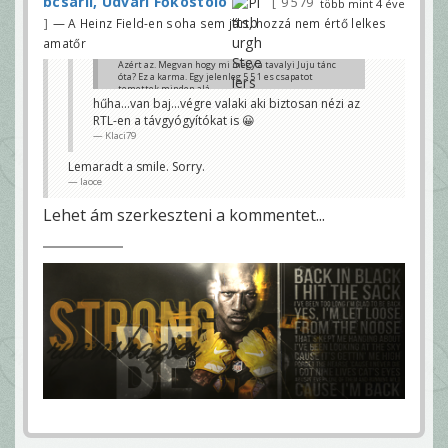
bcsarli, Udvari Főkóstoló
9 579
több mint 4 éve
— A Heinz Field-en soha sem járt, hozzá nem értő lelkes
amatőr
Azért az. Megvan hogy mi megy a tavalyi Juju tánc
óta? Ez a karma. Egy jelenleg 5 5 1 es csapatot
temettek minden alá
hűha...van baj...végre valaki aki biztosan nézi az
laoce
RTL-en a távgyógyítókat is 😀
Klaci79
Lemaradt a smile. Sorry.
laoce
Lehet ám szerkeszteni a kommentet...