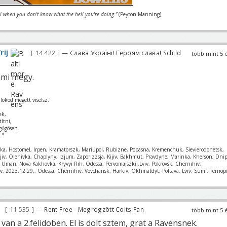
el when you don't know what the hell you're doing.”
(Peyton Manning)
rij
14 422
— Слава Україні! Героям слава! Schild
több mint 5 
ami megy.
lokod megett viselsz.'
ek,
títni,
gőgösen
."
nka, Hostomel, Irpen, Kramatorszk, Mariupol, Rubizne, Popasna, Kremenchuk, Sievierodonetsk,
ajiv, Olenivka, Chaplyny, Izjum, Zaporizzsja, Kijiv, Bakhmut, Pravdyne, Marinka, Kherson, Dnip
k, Uman, Nova Kakhovka, Kryvyi Rih, Odessa, Pervomajszkij,Lviv, Pokrovsk, Chernihiv,
v, 2023.12.29., Odessa, Chernihiv, Vovchansk, Harkiv, Okhmatdyt, Poltava, Lviv, Sumi, Ternopi
11 535
— Rent Free - Megrögzött Colts Fan
több mint 5 
van a 2.felidoben. El is dolt sztem, grat a Ravensnek.