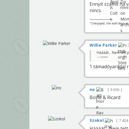
Ennyit szamit ha v
nincs.
"Overjoyed, the wolf devours h
Willie Parker
Háááát... Nem tett 
Szokol
1 támadóyarddal r
no
9 003
Boyle & Ricard
Szokol
7 42
Háááát... Nem tett