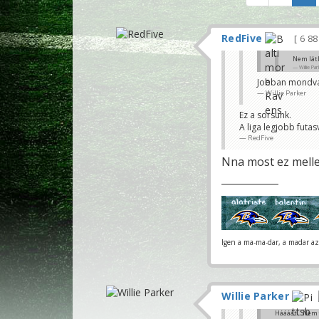
RedFive
6 8
Nem látl
Willie Pa
Jobban mondva
Es hianyzik...
Willie Parker
RedFive
Ez a sorsunk.
A liga legjobb futa
RedFive
Nna most ez mell
Igen a ma-ma-dar, a madar az 
Willie Parker
Háááát... Nem 