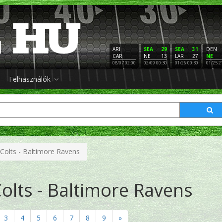
ARI
SEA
29
SEA
31
DEN
CAR
NE
13
LAR
27
NE
08/07 02:00
02/09 00:30
01/26 00:30
01/25 2
Felhasználók
 Colts - Baltimore Ravens
Colts - Baltimore Ravens
3
4
5
6
7
8
9
»