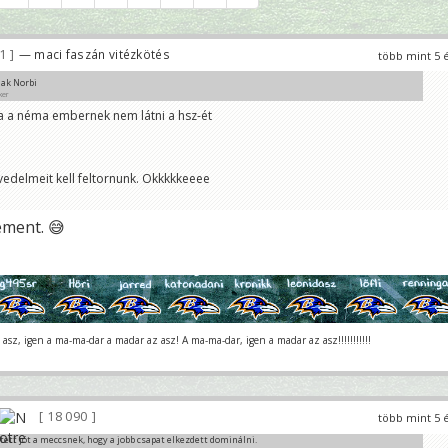
81
— maci faszán vitézkötés
több mint 5 
ak Norbi
rker
 a néma embernek nem látni a hsz-ét
svedelmeit kell feltornunk. Okkkkkeeee
ement. 😅
asz, igen a ma-ma-dar a madar az asz! A ma-ma-dar, igen a madar az asz!!!!!!!!!!!
18 090
több mint 5 
tett jót a meccsnek, hogy a jobb csapat elkezdett dominálni.