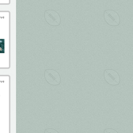
éve
éve
m