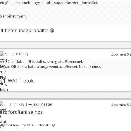
ett jót a meccsnek, hogy a jobb csapat elkezdett dominálni.
kán lehet nyerni
lt héten megpróbálta! 😀
18 090
több mint 5 
n a 2.felidoben. El is dolt sztem, grat a Ravensnek.
 olyan QBd aki a hatara tudja venni az offenset. Nekunk nincs.
gy JJ WATT-otok
11 738
— Jedi Master
több mint 5 
esz fordítani sajnos
t díjazom! Téged nyírlak ki utolsónak." 😀