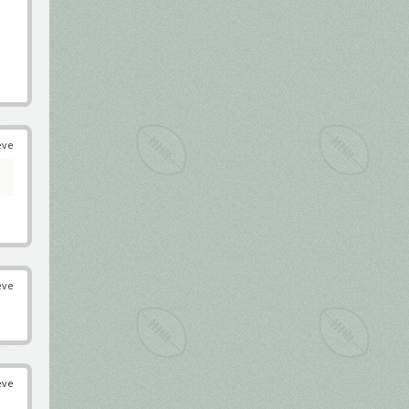
éve
éve
éve