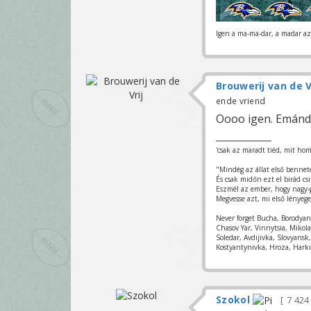
Igen a ma-ma-dar, a madar az 
Brouwerij van de V
ende vriend
Oooo igen. Emándö
'csak az maradt tiéd, mit hom
"Mindég az állat első bennet
És csak midőn ezt el birád csi
Eszmél az ember, hogy nagy-
Megvesse azt, mi első lényege
Never forget Bucha, Borodya
Chasov Yar, Vinnytsia, Mikol
Soledar, Avdijivka, Slovyans
Kostyantynivka, Hroza, Harki
Szokol
7 42