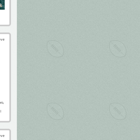
éve
ro,
l
éve