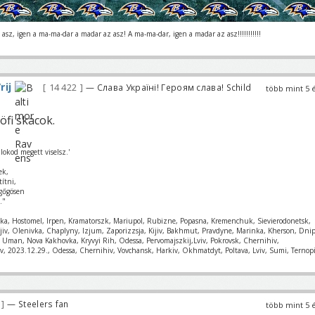
asz, igen a ma-ma-dar a madar az asz! A ma-ma-dar, igen a madar az asz!!!!!!!!!!!
rij
14 422
— Слава Україні! Героям слава! Schild
több mint 5 
fi skacok.
lokod megett viselsz.'
ek,
títni,
gőgösen
."
nka, Hostomel, Irpen, Kramatorszk, Mariupol, Rubizne, Popasna, Kremenchuk, Sievierodonetsk,
ajiv, Olenivka, Chaplyny, Izjum, Zaporizzsja, Kijiv, Bakhmut, Pravdyne, Marinka, Kherson, Dnip
k, Uman, Nova Kakhovka, Kryvyi Rih, Odessa, Pervomajszkij,Lviv, Pokrovsk, Chernihiv,
v, 2023.12.29., Odessa, Chernihiv, Vovchansk, Harkiv, Okhmatdyt, Poltava, Lviv, Sumi, Ternopi
4
— Steelers fan
több mint 5 