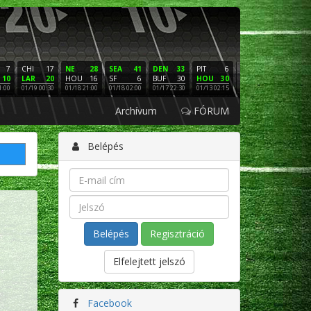
7
CHI
17
NE
28
SEA
41
DEN
33
PIT
6
NE
16
PHI
10
LAR
20
HOU
16
SF
6
BUF
30
HOU
30
LAC
3
SF
1:00
01/19 00:30
01/18 21:00
01/18 02:00
01/17 22:30
01/13 02:15
01/12 02:00
01/11 22:
Archívum
FÓRUM
Belépés
Regisztráció
Elfelejtett jelszó
Facebook