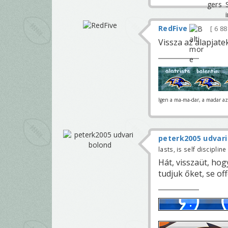
RedFive
6 8
Vissza az alapjate
Igen a ma-ma-dar, a madar az 
peterk2005 udvari
lasts, is self discipline
Hát, visszaüt, hog
tudjuk őket, se of