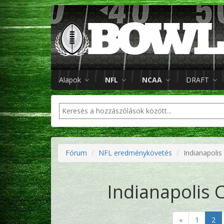
Alapok
NFL
NCAA
DRAFT
Fórum
NFL eredménykövetés
Indianapolis
Indianapolis 
«
1
2