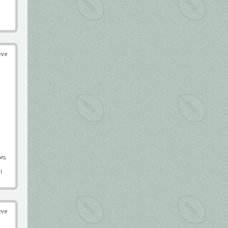
éve
ro,
l
éve