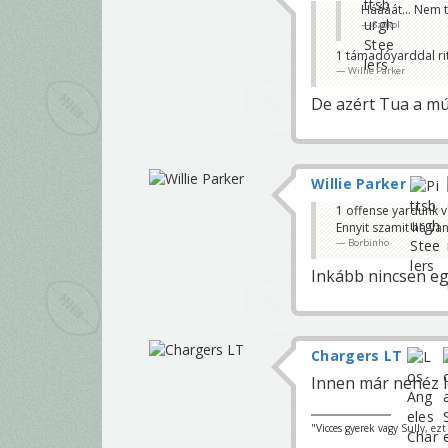
Háááát... Nem t
Szokol
1 támadóyarddal rit
Willie Parker
De azért Tua a mú
Willie Parker
1 offense yardunk va
Ennyit szamit ha van
Borbinho
Inkább nincsen e
Chargers LT
Innen már nehéz l
"Vicces gyerek vagy Sully, ez