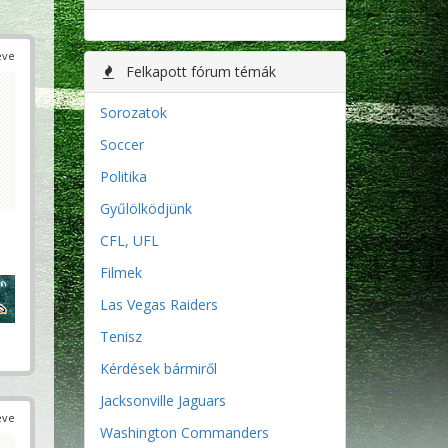
éve
Felkapott fórum témák
Sorozatok
Soccer
Politika
Gyűlölködjünk
CFL, UFL
Filmek
Las Vegas Raiders
Tenisz
Kérdések bármiről
Jacksonville Jaguars
éve
Washington Commanders