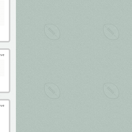
éve
éve