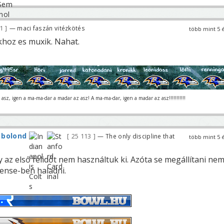
81
— maci faszán vitézkötés
több mint 5 
khoz es muxik. Nahat.
asz, igen a ma-ma-dar a madar az asz! A ma-ma-dar, igen a madar az asz!!!!!!!!!!!
 bolond
25 113
— The only discipline that
több mint 5 
y az első félidőt nem használtuk ki. Azóta se megállítani ne
fense-ben haladni.