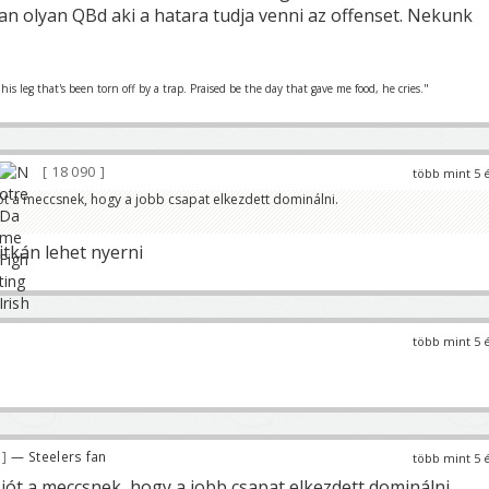
an olyan QBd aki a hatara tudja venni az offenset. Nekunk
is leg that's been torn off by a trap. Praised be the day that gave me food, he cries."
18 090
több mint 5 
jót a meccsnek, hogy a jobb csapat elkezdett dominálni.
itkán lehet nyerni
több mint 5 
4
— Steelers fan
több mint 5 
 jót a meccsnek, hogy a jobb csapat elkezdett dominálni.