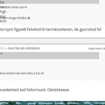
 ritkán lehet nyerni
t héten megpróbálta! 😀
rnyot figyeld! Felvételről természetesen, de gyorsítsd fel
81
— maci faszán vitézkötés
több mint 5 
rbi
éma embernek nem látni a hsz-ét
asvedelmeit kell feltornunk. Okkkkkeeee