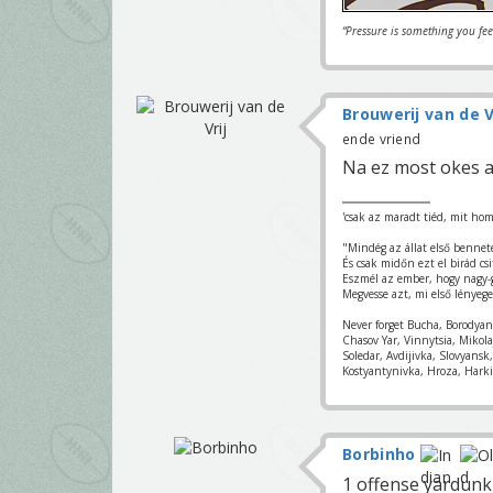
“Pressure is something you fe
Brouwerij van de V
ende vriend
Na ez most okes 
'csak az maradt tiéd, mit hom
"Mindég az állat első bennet
És csak midőn ezt el birád csi
Eszmél az ember, hogy nagy-
Megvesse azt, mi első lényege
Never forget Bucha, Borodya
Chasov Yar, Vinnytsia, Mikol
Soledar, Avdijivka, Slovyans
Kostyantynivka, Hroza, Harki
Borbinho
1 offense yardunk 