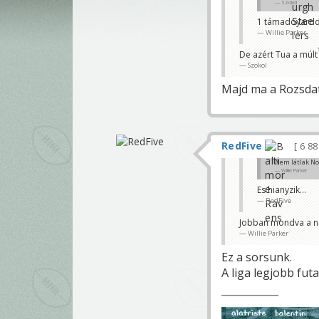
Szokol
1 támadóyarddal
Willie Parker
De azért Tua a múl
Szokol
Majd ma a Rozsdato
RedFive
6 8
Nem látlak No
Willie Parker
Es hianyzik...
RedFive
Jobban mondva a n
Willie Parker
Ez a sorsunk.
A liga legjobb fut